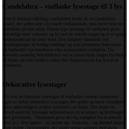
Candelabra – vinflaske lysestage til 3 lys
Som et markant blikfang i sortimentet finder du en candelabra-
model, der sættes ned i én enkelt vinflaskehals, men bærer hele tre
fyrfadslys på sine arme. Denne type lysestage til vinflasker giver
betydeligt mere volumen og lys end de enkelte stager og er et oplagt
midterpunkt på det store bord. Den fungerer fantastisk ved
vinsmagninger, til festlige middage og som permanent dekoration
på barbordet i hjemmebaren eller restaurantens vinhjørne. Du
beholder samtidig fleksibiliteten ved at kunne flytte stagen fra flaske
til flaske, alt efter hvilken etiket eller flaskeform du har lyst til at
fremhæve.
Dekorative lysestager
Ud over de klassiske lysestager til vinflasker rummer kategorien
også en række dekorative lysestager, der spiller op imod vinmiljøet
uden nødvendigvis at blive monteret i en flaske. Her finder du
blandt andet en lysestage udformet som en kronhjort og bordstager
med gevirmotiv. Tilsammen giver det dig mulighed for at arbejde
med lys i flere højder – på bordet og i flaskerne – og dermed skabe
ægte dybde i belysningen, der spiller smukt sammen med øvrig