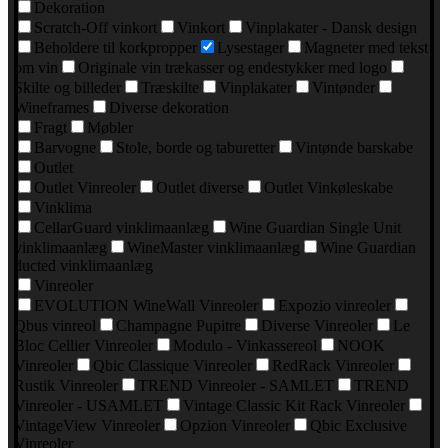
Dekoration
Scratch-Off vinkort
Vinkort
Vinplakater - Dansk design
Beholdere til korkpropper
Lysestager
Magneter med tekst
om vin
Originale vin trækasser og endestykker med logo
Skilte og billeder
Træskilte
Vinplakater
Vintønder
Wineframes
Diverse dekoration
Fragt
Møbler
Barvogne
Stole, borde og taburetter
Vintønde barskabe
Outlet
Outlet Vinreoler
Outlet diverse
Outlet Vinkøleskabe
Vinklima
CellarGuard vinklimaanlæg
Wine Guardian Single Unit
vinklimaanlæg
WineMaster vinklimaanlæg
Wine Guardian
ducted vinklimaanlæg
Vinreoler
EVOLUTION WineWall Vinreoler
Expozio vinreoler
Qbus vinreol
Champagne Pupitre
Diverse Vinreoler
Le
Bloc Cellier Vinreoler
Modulo - Vinkassereol
NOOK
Vinreoler
Qbic Classique Vinreoler
RedRack Vinreoler
Rustik Vinreoler
TREND Vinreoler - SAMLET
TREND
Vinreoler - USAMLET
Vintage Classic Kit Rack Vinreoler
VintageView Vinreoler
Opzion Vinreoler
Qbic Exclusive
Vinreoler