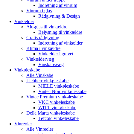
Indretning af vinrum
Vinrum i glas
Rådgivning & Design
Vinkælder
Alu-glas til vinkældre
Belysning til vinkældre
Gratis rådgivning
Indretning af vinkælder
Klima i vinkældre
Vinkælder i gulvet
Vinkældervæg
Vinskabsvæg
Vinkøleskabe
Alle Vinskabe
Liebherr vinkøleskabe
MIELE vinkøleskabe
Vintec Noir vinkøleskabe
Vintec Premium vinkøleskabe
VKC vinkøleskabe
WITT vinkøleskabe
Della Marta vinkøleskabe
Tefcold vinkøleskabe
Vinreoler
Alle Vinreoler