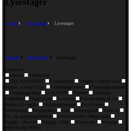
Lysestager
Forside
Dekoration
Lysestager
Forside
Dekoration
Lysestager
Kategorier
vinrum
Vintilbehør
DECANTERINO
Glasophæng
Vinglas - Gabriel Glas
Vinglas - Grassl Glass
Champagnesabler
Champagnestopper
Champagnetang
CORAVIN
Duftsæt
Eksklusiv
vintilbehør
Flaskeskilte
Gavekort
Konservering af vin
Mærker til vinglas
Måleinstrumenter
OxyTwister
Portvinstang
Proptrækker
Spil
Spyttespand
Tastevin
Vin- og champagnekølere
Vinduesskraber (Magnetisk)
Vinglas - Diverse
Vinglas - Zalto
Vinkarafler
Vinprop
Wine Aroma Wheel