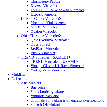
Champagne Pupitre
Diverse Vinreoler
EVOLUTION WineWall Vinreoler
Expozio vinreoler
Le Bloc Cellier Vinreoler
Modulo – Vinkassereol
NOOK Vinreoler
Opzion Vinreoler
Qbic Classique Vinreoler
Qbic Exclusive Vinreoler
Qbus vinreol
RedRack Vinreoler
Rustik Vinreoler
TREND Vinreoler – SAMLET
TREND Vinreoler – USAMLET
Vintage Classic Kit Rack Vinreoler
VintageView Vinreoler
Vinklima
Dekoration
Alle Møbler
Barvogne
Stole, borde og taburetter
Vintønde barskabe
Originale vin trækasser og endestykker med logo
Scratch-Off vinkort