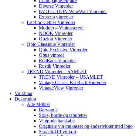
Champagne Pupitre
Diverse Vinreoler
EVOLUTION WineWall Vinreoler
Expozio vinreoler
Le Bloc Cellier Vinreoler
Modulo – Vinkassereol
NOOK Vinreoler
Opzion Vinreoler
Qbic Classique Vinreoler
Qbic Exclusive Vinreoler
Qbus vinreol
RedRack Vinreoler
Rustik Vinreoler
TREND Vinreoler – SAMLET
TREND Vinreoler – USAMLET
Vintage Classic Kit Rack Vinreoler
VintageView Vinreoler
Vinklima
Dekoration
Alle Møbler
Barvogne
Stole, borde og taburetter
Vintønde barskabe
Originale vin trækasser og endestykker med logo
Scratch-Off vinkort