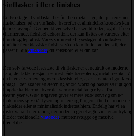
vinflasker i flere finishes
En lysestage til vinflasker består af en metalstage, der placeres ned i
flaskehalsen på en vinflaske, hvorefter et almindeligt kronelys kan
tændes ovenpå. Dermed bliver selve flasken til foden, og du får en
charmerende, fleksibel dekoration, der kan flyttes og varieres efter
humør og lejlighed. Vores sortiment af lysestager til vinflasker
omfatter flere klassiske finishes, så du kan finde lige den stil, der
passer til din
vinkælder
, dit spisebord eller din bar.
Den sølv farvede lysestage til vinflasker er et neutralt og moderne
valg, der falder elegant i et med både træreoler og metalinventar. Vil
du have et varmere og mere klassisk udtryk, er varianten i guld-look
oplagt – den skaber en stemning af old world og passer særligt godt
i mørke kælderrum, hvor det varme metal fanger lyset fra
stearinlysene. Guld udgaven giver et mere eksklusivt og smukt
look, mens sølv står lysere og renere og fungerer fint i en moderne
vinkælder eller et minimalistisk indrettet hjem. Endelig har vi en
rustik variant i jern-look, der understreger et ægte vintage-udtryk og
klæder traditionelle
vintønder
, murstensvægge og massive
trædetaljer.