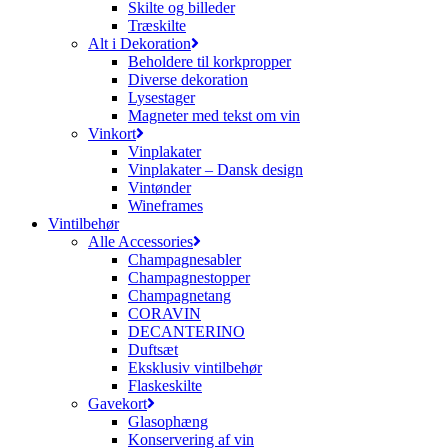
Skilte og billeder
Træskilte
Alt i Dekoration
Beholdere til korkpropper
Diverse dekoration
Lysestager
Magneter med tekst om vin
Vinkort
Vinplakater
Vinplakater – Dansk design
Vintønder
Wineframes
Vintilbehør
Alle Accessories
Champagnesabler
Champagnestopper
Champagnetang
CORAVIN
DECANTERINO
Duftsæt
Eksklusiv vintilbehør
Flaskeskilte
Gavekort
Glasophæng
Konservering af vin