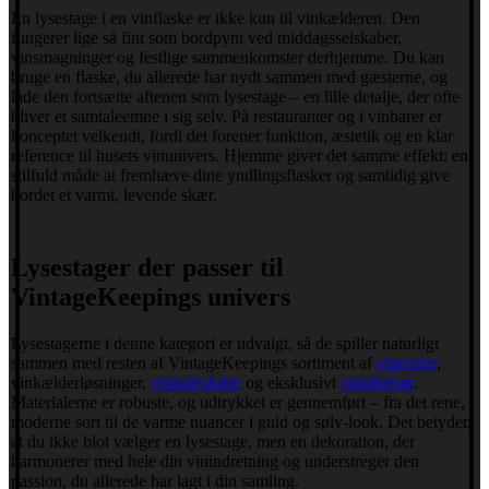
En lysestage i en vinflaske er ikke kun til vinkælderen. Den
fungerer lige så fint som bordpynt ved middagsselskaber,
vinsmagninger og festlige sammenkomster derhjemme. Du kan
bruge en flaske, du allerede har nydt sammen med gæsterne, og
lade den fortsætte aftenen som lysestage – en lille detalje, der ofte
bliver et samtaleemne i sig selv. På restauranter og i vinbarer er
konceptet velkendt, fordi det forener funktion, æstetik og en klar
reference til husets vinunivers. Hjemme giver det samme effekt: en
stilfuld måde at fremhæve dine yndlingsflasker og samtidig give
bordet et varmt, levende skær.
Lysestager der passer til
VintageKeepings univers
Lysestagerne i denne kategori er udvalgt, så de spiller naturligt
sammen med resten af VintageKeepings sortiment af
vinreoler
,
vinkælderløsninger,
vinkøleskabe
og eksklusivt
vintilbehør
.
Materialerne er robuste, og udtrykket er gennemført – fra det rene,
moderne sort til de varme nuancer i guld og sølv-look. Det betyder,
at du ikke blot vælger en lysestage, men en dekoration, der
harmonerer med hele din vinindretning og understreger den
passion, du allerede har lagt i din samling.