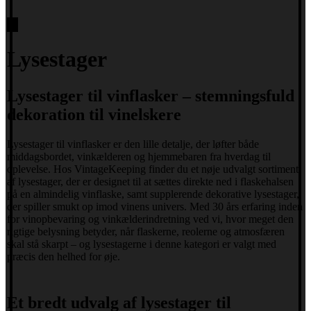
Lysestager
Lysestager til vinflasker – stemningsfuld
dekoration til vinelskere
Lysestager til vinflasker er den lille detalje, der løfter både
middagsbordet, vinkælderen og hjemmebaren fra hverdag til
oplevelse. Hos VintageKeeping finder du et nøje udvalgt sortiment
af lysestager, der er designet til at sættes direkte ned i flaskehalsen
på en almindelig vinflaske, samt supplerende dekorative lysestager,
der spiller smukt op imod vinens univers. Med 30 års erfaring inden
for vinopbevaring og vinkælderindretning ved vi, hvor meget den
rigtige belysning betyder, når flaskerne, reolerne og atmosfæren
skal stå skarpt – og lysestagerne i denne kategori er valgt med
præcis den helhed for øje.
Et bredt udvalg af lysestager til