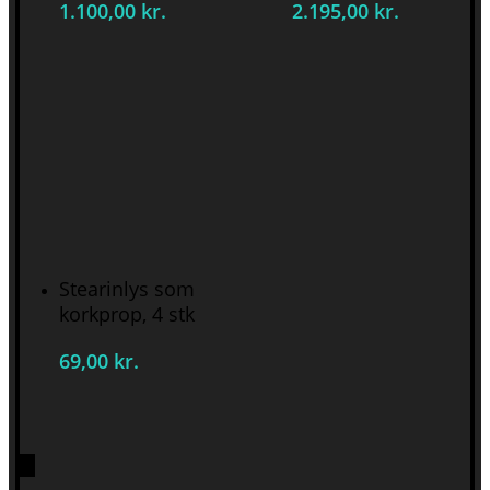
1.100,00
kr.
2.195,00
kr.
Tilføj Til Kurv
Stearinlys som
korkprop, 4 stk
69,00
kr.