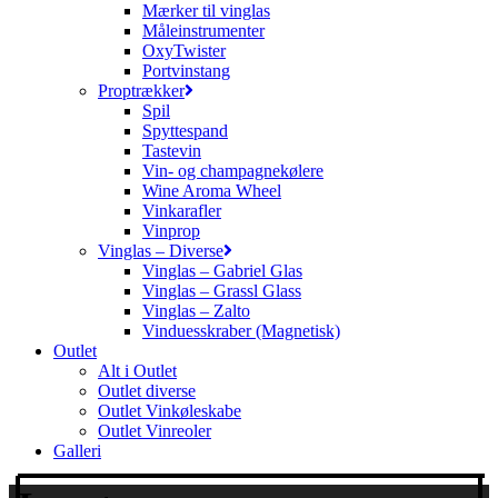
Mærker til vinglas
Måleinstrumenter
OxyTwister
Portvinstang
Proptrækker
Spil
Spyttespand
Tastevin
Vin- og champagnekølere
Wine Aroma Wheel
Vinkarafler
Vinprop
Vinglas – Diverse
Vinglas – Gabriel Glas
Vinglas – Grassl Glass
Vinglas – Zalto
Vinduesskraber (Magnetisk)
Outlet
Alt i Outlet
Outlet diverse
Outlet Vinkøleskabe
Outlet Vinreoler
Galleri