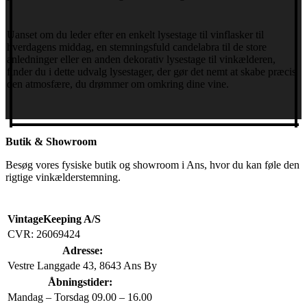
Uanset om du leder efter en enkelt lysestage til vinflasker til
hverdagens middag, en stemningsfuld candelabra til de store
anledninger eller en anden dekorativ lysestage til vinkælderen,
finder du i dette udvalg lysestager, der gør det nemt at skabe præcis
den atmosfære, du drømmer om omkring dine vine.
Butik & Showroom
Besøg vores fysiske butik og showroom i Ans, hvor du kan føle den
rigtige vinkælderstemning.
VintageKeeping A/S
CVR: 26069424
Adresse:
Vestre Langgade 43, 8643 Ans By
Åbningstider:
Mandag – Torsdag
09.00 – 16.00