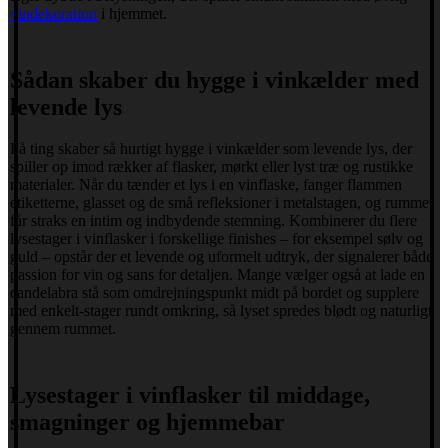
vindekoration
i hjemmet.
Sådan skaber du hygge i vinkælder med
levende lys
Få ting skaber så hurtigt hygge i vinkælder som levende lys, der
spiller op imod rækker af flasker, mørkt eller lyst træ og rustikke
materialer. Når du tænder et lys i en vinflaske, fanger flammen
etiketterne, glasset og de små refleksioner i metalstagen, og rummet
får straks en intim og indbydende stemning. Kombinerer du flere
lysestager i vinflasker i forskellige finishes – for eksempel sølv og
guld – opstår der et levende og uformelt udtryk, der signalerer både
passion for vin og sans for detaljen. Mange vælger også at lade en
candelabra stå som omdrejningspunkt midt på bordet og supplere
med enkelt-stager rundt omkring, så lyset spredes blødt og naturligt
gennem rummet.
Lysestager i vinflasker til middage,
smagninger og hjemmebar