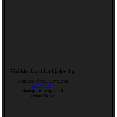
Vi sidder klar til at hjælpe dig
Kontakt os på mail eller telefon
86 87 05 00
Mandag – torsdag: 09-16
Fredag: 09-15