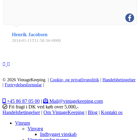
Henrik Jacobsen
2014-01-11T11:58:34+0000
© 2026 VintageKeeping. |
Cookie- og privatlivspolitik
|
Handelsbetingelser
|
Fortrydelsesformular
|
+45 86 87 05 00
|
Mail@vintagekeeping.com
Fri fragt i DK ved køb over 5.000,-
Handelsbetingelser
|
Om VintageKeeping
|
Blog
|
Kontakt os
Vinrum
Vinvæg
Indbygget vinskab
Vinrum under trappe