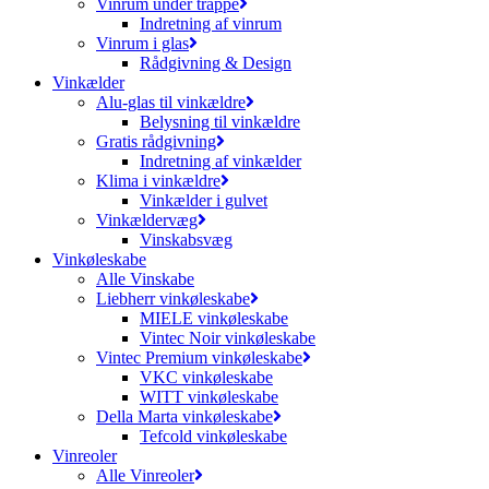
Vinrum under trappe
Indretning af vinrum
Vinrum i glas
Rådgivning & Design
Vinkælder
Alu-glas til vinkældre
Belysning til vinkældre
Gratis rådgivning
Indretning af vinkælder
Klima i vinkældre
Vinkælder i gulvet
Vinkældervæg
Vinskabsvæg
Vinkøleskabe
Alle Vinskabe
Liebherr vinkøleskabe
MIELE vinkøleskabe
Vintec Noir vinkøleskabe
Vintec Premium vinkøleskabe
VKC vinkøleskabe
WITT vinkøleskabe
Della Marta vinkøleskabe
Tefcold vinkøleskabe
Vinreoler
Alle Vinreoler