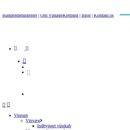
×
+45 86 87 05 00
|
Mail@vintagekeeping.com
Luk
Fri fragt i DK ved køb over 5.000,-
Handelsbetingelser
|
Om VintageKeeping
|
Blog
|
Kontakt os
Hit enter to search or ESC to close
Vinrum
Vinvæg
Indbygget vinskab