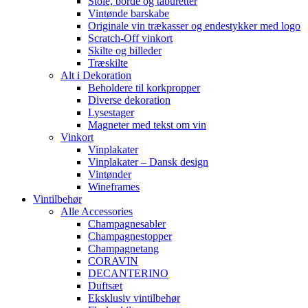
Stole, borde og taburetter
Vintønde barskabe
Originale vin trækasser og endestykker med logo
Scratch-Off vinkort
Skilte og billeder
Træskilte
Alt i Dekoration
Beholdere til korkpropper
Diverse dekoration
Lysestager
Magneter med tekst om vin
Vinkort
Vinplakater
Vinplakater – Dansk design
Vintønder
Wineframes
Vintilbehør
Alle Accessories
Champagnesabler
Champagnestopper
Champagnetang
CORAVIN
DECANTERINO
Duftsæt
Eksklusiv vintilbehør