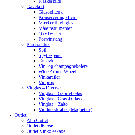
Flaskeskilte
Gavekort
Glasophæng
Konservering af vin
Mærker til vinglas
Måleinstrumenter
OxyTwister
Portvinstang
Proptrækker
Spil
Spyttespand
Tastevin
Vin- og champagnekølere
Wine Aroma Wheel
Vinkarafler
Vinprop
Vinglas – Diverse
Vinglas – Gabriel Glas
Vinglas – Grassl Glass
Vinglas – Zalto
Vinduesskraber (Magnetisk)
Outlet
Alt i Outlet
Outlet diverse
Outlet Vinkøleskabe