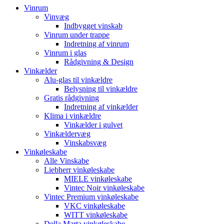
Vinrum
Vinvæg
Indbygget vinskab
Vinrum under trappe
Indretning af vinrum
Vinrum i glas
Rådgivning & Design
Vinkælder
Alu-glas til vinkældre
Belysning til vinkældre
Gratis rådgivning
Indretning af vinkælder
Klima i vinkældre
Vinkælder i gulvet
Vinkældervæg
Vinskabsvæg
Vinkøleskabe
Alle Vinskabe
Liebherr vinkøleskabe
MIELE vinkøleskabe
Vintec Noir vinkøleskabe
Vintec Premium vinkøleskabe
VKC vinkøleskabe
WITT vinkøleskabe
Della Marta vinkøleskabe