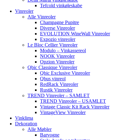
Tefcold vinkøleskabe
Vinreoler
Alle Vinreoler
Champagne Pupitre
Diverse Vinreoler
EVOLUTION WineWall Vinreoler
Expozio vinreoler
Le Bloc Cellier Vinreoler
Modulo – Vinkassereol
NOOK Vinreoler
Opzion Vinreoler
Qbic Classique Vinreoler
Qbic Exclusive Vinreoler
Qbus vinreol
RedRack Vinreoler
Rustik Vinreoler
TREND Vinreoler – SAMLET
TREND Vinreoler – USAMLET
Vintage Classic Kit Rack Vinreoler
VintageView Vinreoler
Vinklima
Dekoration
Alle Møbler
Barvogne