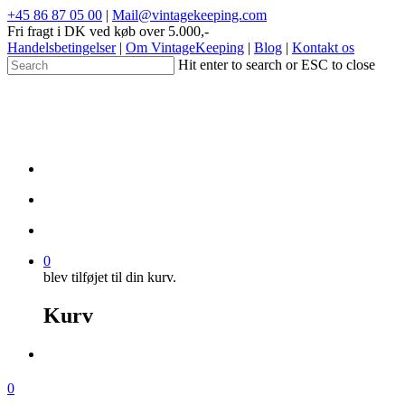
+45 86 87 05 00
|
Mail@vintagekeeping.com
Fri fragt i DK ved køb over 5.000,-
Handelsbetingelser
|
Om VintageKeeping
|
Blog
|
Kontakt os
Hit enter to search or ESC to close
0
blev tilføjet til din kurv.
Kurv
0