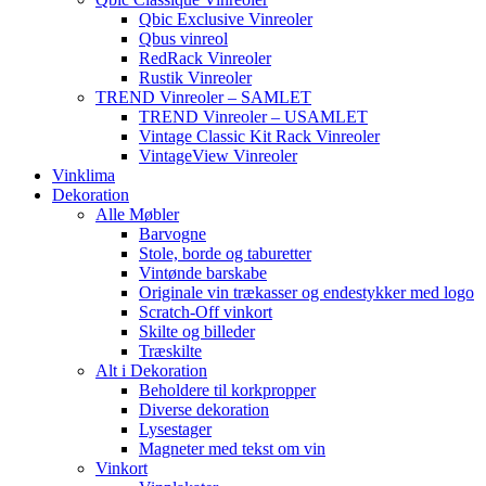
Qbic Exclusive Vinreoler
Qbus vinreol
RedRack Vinreoler
Rustik Vinreoler
TREND Vinreoler – SAMLET
TREND Vinreoler – USAMLET
Vintage Classic Kit Rack Vinreoler
VintageView Vinreoler
Vinklima
Dekoration
Alle Møbler
Barvogne
Stole, borde og taburetter
Vintønde barskabe
Originale vin trækasser og endestykker med logo
Scratch-Off vinkort
Skilte og billeder
Træskilte
Alt i Dekoration
Beholdere til korkpropper
Diverse dekoration
Lysestager
Magneter med tekst om vin
Vinkort