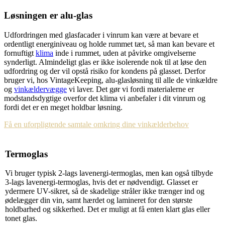
Løsningen er alu-glas
Udfordringen med glasfacader i vinrum kan være at bevare et
ordentligt energiniveau og holde rummet tæt, så man kan bevare et
fornuftigt
klima
inde i rummet, uden at påvirke omgivelserne
synderligt. Almindeligt glas er ikke isolerende nok til at løse den
udfordring og der vil opstå risiko for kondens på glasset. Derfor
bruger vi, hos VintageKeeping, alu-glasløsning til alle de vinkældre
og
vinkældervægge
vi laver. Det gør vi fordi materialerne er
modstandsdygtige overfor det klima vi anbefaler i dit vinrum og
fordi det er en meget holdbar løsning.
Få en uforpligtende samtale omkring dine vinkælderbehov
Termoglas
Vi bruger typisk 2-lags lavenergi-termoglas, men kan også tilbyde
3-lags lavenergi-termoglas, hvis det er nødvendigt. Glasset er
ydermere UV-sikret, så de skadelige stråler ikke trænger ind og
ødelægger din vin, samt hærdet og lamineret for den største
holdbarhed og sikkerhed. Det er muligt at få enten klart glas eller
tonet glas.