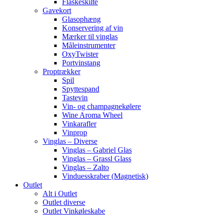
Flaskeskilte
Gavekort
Glasophæng
Konservering af vin
Mærker til vinglas
Måleinstrumenter
OxyTwister
Portvinstang
Proptrækker
Spil
Spyttespand
Tastevin
Vin- og champagnekølere
Wine Aroma Wheel
Vinkarafler
Vinprop
Vinglas – Diverse
Vinglas – Gabriel Glas
Vinglas – Grassl Glass
Vinglas – Zalto
Vinduesskraber (Magnetisk)
Outlet
Alt i Outlet
Outlet diverse
Outlet Vinkøleskabe