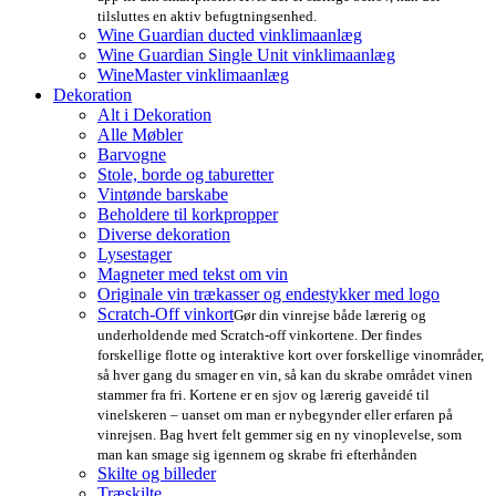
tilsluttes en aktiv befugtningsenhed.
Wine Guardian ducted vinklimaanlæg
Wine Guardian Single Unit vinklimaanlæg
WineMaster vinklimaanlæg
Dekoration
Alt i Dekoration
Alle Møbler
Barvogne
Stole, borde og taburetter
Vintønde barskabe
Beholdere til korkpropper
Diverse dekoration
Lysestager
Magneter med tekst om vin
Originale vin trækasser og endestykker med logo
Scratch-Off vinkort
Gør din vinrejse både lærerig og
underholdende med Scratch-off vinkortene. Der findes
forskellige flotte og interaktive kort over forskellige vinområder,
så hver gang du smager en vin, så kan du skrabe området vinen
stammer fra fri. Kortene er en sjov og lærerig gaveidé til
vinelskeren – uanset om man er nybegynder eller erfaren på
vinrejsen. Bag hvert felt gemmer sig en ny vinoplevelse, som
man kan smage sig igennem og skrabe fri efterhånden
Skilte og billeder
Træskilte