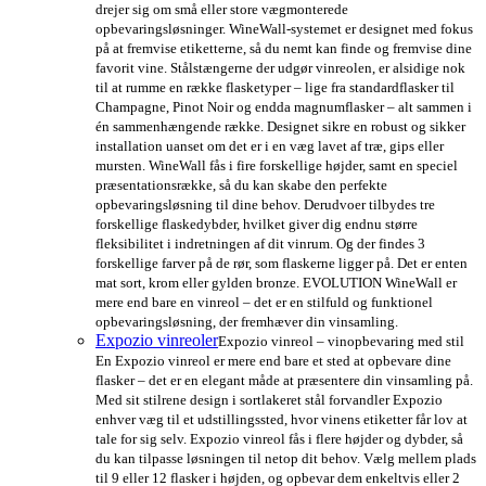
drejer sig om små eller store vægmonterede
opbevaringsløsninger. WineWall-systemet er designet med fokus
på at fremvise etiketterne, så du nemt kan finde og fremvise dine
favorit vine. Stålstængerne der udgør vinreolen, er alsidige nok
til at rumme en række flasketyper – lige fra standardflasker til
Champagne, Pinot Noir og endda magnumflasker – alt sammen i
én sammenhængende række. Designet sikre en robust og sikker
installation uanset om det er i en væg lavet af træ, gips eller
mursten. WineWall fås i fire forskellige højder, samt en speciel
præsentationsrække, så du kan skabe den perfekte
opbevaringsløsning til dine behov. Derudvoer tilbydes tre
forskellige flaskedybder, hvilket giver dig endnu større
fleksibilitet i indretningen af dit vinrum. Og der findes 3
forskellige farver på de rør, som flaskerne ligger på. Det er enten
mat sort, krom eller gylden bronze. EVOLUTION WineWall er
mere end bare en vinreol – det er en stilfuld og funktionel
opbevaringsløsning, der fremhæver din vinsamling.
Expozio vinreoler
Expozio vinreol – vinopbevaring med stil
En Expozio vinreol er mere end bare et sted at opbevare dine
flasker – det er en elegant måde at præsentere din vinsamling på.
Med sit stilrene design i sortlakeret stål forvandler Expozio
enhver væg til et udstillingssted, hvor vinens etiketter får lov at
tale for sig selv. Expozio vinreol fås i flere højder og dybder, så
du kan tilpasse løsningen til netop dit behov. Vælg mellem plads
til 9 eller 12 flasker i højden, og opbevar dem enkeltvis eller 2