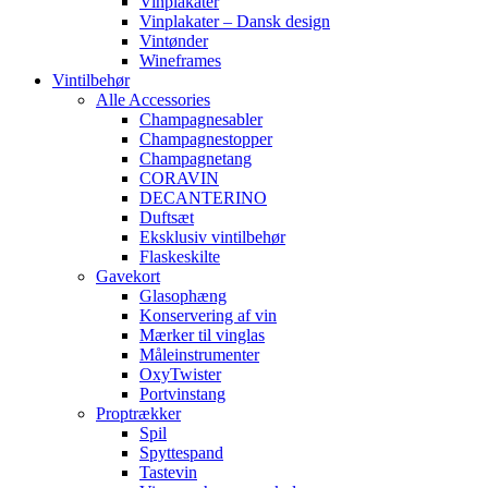
Vinplakater
Vinplakater – Dansk design
Vintønder
Wineframes
Vintilbehør
Alle Accessories
Champagnesabler
Champagnestopper
Champagnetang
CORAVIN
DECANTERINO
Duftsæt
Eksklusiv vintilbehør
Flaskeskilte
Gavekort
Glasophæng
Konservering af vin
Mærker til vinglas
Måleinstrumenter
OxyTwister
Portvinstang
Proptrækker
Spil
Spyttespand
Tastevin