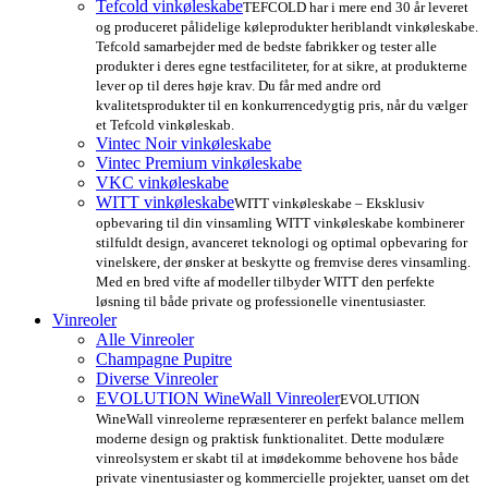
Tefcold vinkøleskabe
TEFCOLD har i mere end 30 år leveret
og produceret pålidelige køleprodukter heriblandt vinkøleskabe.
Tefcold samarbejder med de bedste fabrikker og tester alle
produkter i deres egne testfaciliteter, for at sikre, at produkterne
lever op til deres høje krav. Du får med andre ord
kvalitetsprodukter til en konkurrencedygtig pris, når du vælger
et Tefcold vinkøleskab.
Vintec Noir vinkøleskabe
Vintec Premium vinkøleskabe
VKC vinkøleskabe
WITT vinkøleskabe
WITT vinkøleskabe – Eksklusiv
opbevaring til din vinsamling WITT vinkøleskabe kombinerer
stilfuldt design, avanceret teknologi og optimal opbevaring for
vinelskere, der ønsker at beskytte og fremvise deres vinsamling.
Med en bred vifte af modeller tilbyder WITT den perfekte
løsning til både private og professionelle vinentusiaster.
Vinreoler
Alle Vinreoler
Champagne Pupitre
Diverse Vinreoler
EVOLUTION WineWall Vinreoler
EVOLUTION
WineWall vinreolerne repræsenterer en perfekt balance mellem
moderne design og praktisk funktionalitet. Dette modulære
vinreolsystem er skabt til at imødekomme behovene hos både
private vinentusiaster og kommercielle projekter, uanset om det