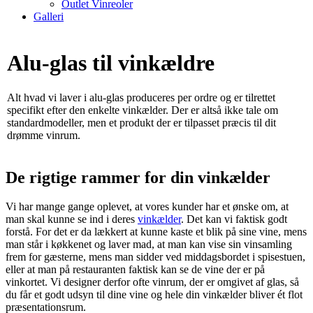
Outlet Vinreoler
Galleri
Alu-glas til vinkældre
Alt hvad vi laver i alu-glas produceres per ordre og er tilrettet
specifikt efter den enkelte vinkælder. Der er altså ikke tale om
standardmodeller, men et produkt der er tilpasset præcis til dit
drømme vinrum.
De rigtige rammer for din vinkælder
Vi har mange gange oplevet, at vores kunder har et ønske om, at
man skal kunne se ind i deres
vinkælder
. Det kan vi faktisk godt
forstå. For det er da lækkert at kunne kaste et blik på sine vine, mens
man står i køkkenet og laver mad, at man kan vise sin vinsamling
frem for gæsterne, mens man sidder ved middagsbordet i spisestuen,
eller at man på restauranten faktisk kan se de vine der er på
vinkortet. Vi designer derfor ofte vinrum, der er omgivet af glas, så
du får et godt udsyn til dine vine og hele din vinkælder bliver ét flot
præsentationsrum.