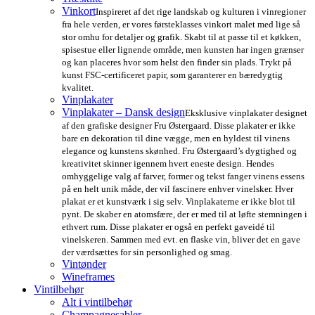
Vinkort
Inspireret af det rige landskab og kulturen i vinregioner
fra hele verden, er vores førsteklasses vinkort malet med lige så
stor omhu for detaljer og grafik. Skabt til at passe til et køkken,
spisestue eller lignende område, men kunsten har ingen grænser
og kan placeres hvor som helst den finder sin plads. Trykt på
kunst FSC-certificeret papir, som garanterer en bæredygtig
kvalitet.
Vinplakater
Vinplakater – Dansk design
Eksklusive vinplakater designet
af den grafiske designer Fru Østergaard. Disse plakater er ikke
bare en dekoration til dine vægge, men en hyldest til vinens
elegance og kunstens skønhed. Fru Østergaard’s dygtighed og
kreativitet skinner igennem hvert eneste design. Hendes
omhyggelige valg af farver, former og tekst fanger vinens essens
på en helt unik måde, der vil fascinere enhver vinelsker. Hver
plakat er et kunstværk i sig selv. Vinplakaterne er ikke blot til
pynt. De skaber en atomsfære, der er med til at løfte stemningen i
ethvert rum. Disse plakater er også en perfekt gaveidé til
vinelskeren. Sammen med evt. en flaske vin, bliver det en gave
der værdsættes for sin personlighed og smag.
Vintønder
Wineframes
Vintilbehør
Alt i vintilbehør
Champagnesabler