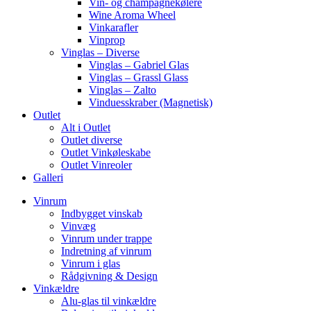
Vin- og champagnekølere
Wine Aroma Wheel
Vinkarafler
Vinprop
Vinglas – Diverse
Vinglas – Gabriel Glas
Vinglas – Grassl Glass
Vinglas – Zalto
Vinduesskraber (Magnetisk)
Outlet
Alt i Outlet
Outlet diverse
Outlet Vinkøleskabe
Outlet Vinreoler
Galleri
Vinrum
Indbygget vinskab
Vinvæg
Vinrum under trappe
Indretning af vinrum
Vinrum i glas
Rådgivning & Design
Vinkældre
Alu-glas til vinkældre