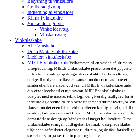
Belysning til vinkældre
Gratis rådgivning
Indretning af vinkælder
Klima i vinkældre
Vinkælder i gulvet
Vinkældervæg
Vinskabsvæg
Vinkøleskabe
Alle Vinskabe
Della Marta vinkøleskabe
Liebherr vinkøleskabe
MIELE vinkøleskabe
Velkommen til en verden af ultimativ
vinopbevaring. MIELE vinkøleskabe præsenterer det ypperste
inden for teknologi og design, der er skabt til at beskytte og
berige dine dyrebare flasker. Uanset om du er en passioneret
samler eller bare elsker god vin, vil MIELE vinkøleskabe tage
din vinoplevelse til et nyt niveau. MIELE vinkøleskabe er
udstyret med avanceret teknologi, der giver dig mulighed for at
indstille og opretholde den perfekte temperatur for hver type vin.
Uanset om det er en frisk hvidvin eller en kraftig rødvin, vil din
samling forblive i optimal tilstand. MIELE er ydermere kendt for
deres tidsløse design og håndværk af meget høj kvalitet. Disse
vinkøleskabe er ingen undtagelse. De smukt designede skabe
tilføjer en sofistikeret elegance til dit rum, og de fås i forskellige
størrelser, som passer til din plads og behov.