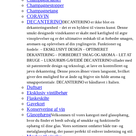
Champagnestopper
Champagnetang
CORAVIN
DECANTERINO
DECANTERINO er ikke blot en
dekanteringsenhed – det er en hyldest til vinens kunst. Denne
smukt designede vindekanter er skabt med kærlighed til ægte
vinoplevelser og er det ultimative redskab til at forbedre smagen,
aromaen og oplevelsen af din ynglingsvin. Funktioner og
fordele: – EKSKLUSIVT DESIGN – OPTIMERET
DEKANTERING – FORBEDRET SMAG OG AROMA – LET AT
BRUGE – LUKSURIØS GAVEIDÉ DECANTERINO tillader med
sit patenterede design og teknologi, at lave en kontrolleret og
jævn dekantering. Denne proces åbner vinen langsomt, hvilket
giver den mulighed for at ånde og frigive sin fulde aroma og
smagspotientiale. DECANTERINO er håndlavet i Italien.
Duftsæt
Eksklusiv vintilbehør
Flaskeskilte
Gavekort
Konservering af vin
Glasophæng
Velkommen til vores kategori med glasophæng,
hvor du finder et bredt udvalg af smukke og funktionelle
ophæng til dine glas. Vores sortiment omfatter både træ- og
metalglasophæng, der passer perfekt til enhver indretning og stil.