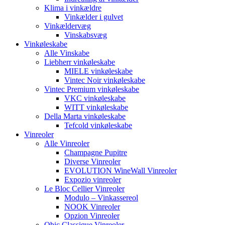
Klima i vinkældre
Vinkælder i gulvet
Vinkældervæg
Vinskabsvæg
Vinkøleskabe
Alle Vinskabe
Liebherr vinkøleskabe
MIELE vinkøleskabe
Vintec Noir vinkøleskabe
Vintec Premium vinkøleskabe
VKC vinkøleskabe
WITT vinkøleskabe
Della Marta vinkøleskabe
Tefcold vinkøleskabe
Vinreoler
Alle Vinreoler
Champagne Pupitre
Diverse Vinreoler
EVOLUTION WineWall Vinreoler
Expozio vinreoler
Le Bloc Cellier Vinreoler
Modulo – Vinkassereol
NOOK Vinreoler
Opzion Vinreoler
Qbic Classique Vinreoler