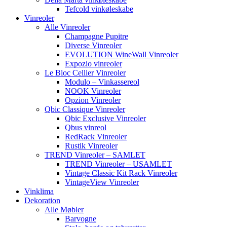
Tefcold vinkøleskabe
Vinreoler
Alle Vinreoler
Champagne Pupitre
Diverse Vinreoler
EVOLUTION WineWall Vinreoler
Expozio vinreoler
Le Bloc Cellier Vinreoler
Modulo – Vinkassereol
NOOK Vinreoler
Opzion Vinreoler
Qbic Classique Vinreoler
Qbic Exclusive Vinreoler
Qbus vinreol
RedRack Vinreoler
Rustik Vinreoler
TREND Vinreoler – SAMLET
TREND Vinreoler – USAMLET
Vintage Classic Kit Rack Vinreoler
VintageView Vinreoler
Vinklima
Dekoration
Alle Møbler
Barvogne