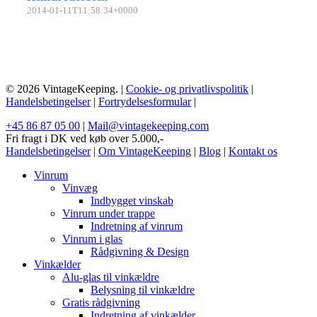
2014-01-11T11:58:34+0000
© 2026 VintageKeeping. |
Cookie- og privatlivspolitik
|
Handelsbetingelser
|
Fortrydelsesformular
|
+45 86 87 05 00
|
Mail@vintagekeeping.com
Fri fragt i DK ved køb over 5.000,-
Handelsbetingelser
|
Om VintageKeeping
|
Blog
|
Kontakt os
Vinrum
Vinvæg
Indbygget vinskab
Vinrum under trappe
Indretning af vinrum
Vinrum i glas
Rådgivning & Design
Vinkælder
Alu-glas til vinkældre
Belysning til vinkældre
Gratis rådgivning
Indretning af vinkælder