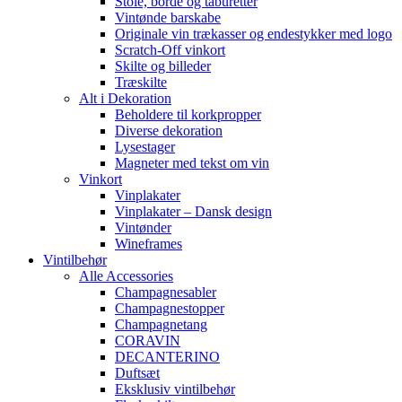
Stole, borde og taburetter
Vintønde barskabe
Originale vin trækasser og endestykker med logo
Scratch-Off vinkort
Skilte og billeder
Træskilte
Alt i Dekoration
Beholdere til korkpropper
Diverse dekoration
Lysestager
Magneter med tekst om vin
Vinkort
Vinplakater
Vinplakater – Dansk design
Vintønder
Wineframes
Vintilbehør
Alle Accessories
Champagnesabler
Champagnestopper
Champagnetang
CORAVIN
DECANTERINO
Duftsæt
Eksklusiv vintilbehør