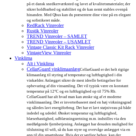
på et dansk snedkerværksted og lavet af kvalitetsmaterialer, der
sikrer holdbarhed og stabilitet og de kan nemt stables ovenpå
hinanden. Med Qbus kan du præsentere dine vine på en elegant
og sofistikeret måde.
RedRack Vinreoler
Rustik Vinreoler
TREND Vinreoler – SAMLET
TREND Vinreoler – USAMLET
Vintage Classic Kit Rack Vinreoler
VintageView Vinreoler
Vinklima
Alt i Vinklima
CellarGuard vinklimaanlæg
CellarGuard er det helt rigtige
klimaanlæg til styring af temperatur og luftfugtighed i din
vinkælder. Anlægget sikrer de mest ideelle betingelser for
opbevaring af din vinsamling. Det vil typisk være en konstant
temperatur på 12°C og en luftfugtighed op til 75% Rh.
CellarGuard har alt hvad man kan ønske sig af et moderne
vinklimaanlæg. Det er inverterbaseret med en høj virkningsgrad
og således lavt energiforbrug. Det har et lavt støjniveau på både
indedel og udedel. Ønsket temperatur og luftfugtighed,
blæserhastighed, udblæsningsretning m.m. indstilles via den
medfølgende fjernbetjening. Anlægget har desuden mulighed for
tilslutning til wifi, så du kan styre og overvåge anlægget via en
app til din smartphone. Hvis der er særlige behov, kan der