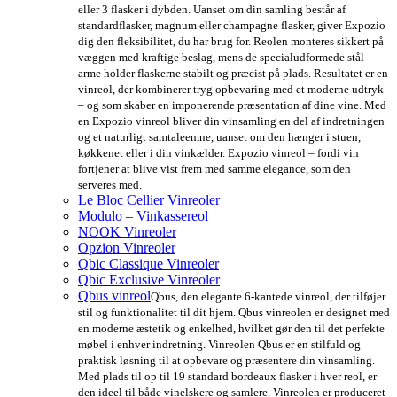
eller 3 flasker i dybden. Uanset om din samling består af
standardflasker, magnum eller champagne flasker, giver Expozio
dig den fleksibilitet, du har brug for. Reolen monteres sikkert på
væggen med kraftige beslag, mens de specialudformede stål-
arme holder flaskerne stabilt og præcist på plads. Resultatet er en
vinreol, der kombinerer tryg opbevaring med et moderne udtryk
– og som skaber en imponerende præsentation af dine vine. Med
en Expozio vinreol bliver din vinsamling en del af indretningen
og et naturligt samtaleemne, uanset om den hænger i stuen,
køkkenet eller i din vinkælder. Expozio vinreol – fordi vin
fortjener at blive vist frem med samme elegance, som den
serveres med.
Le Bloc Cellier Vinreoler
Modulo – Vinkassereol
NOOK Vinreoler
Opzion Vinreoler
Qbic Classique Vinreoler
Qbic Exclusive Vinreoler
Qbus vinreol
Qbus, den elegante 6-kantede vinreol, der tilføjer
stil og funktionalitet til dit hjem. Qbus vinreolen er designet med
en moderne æstetik og enkelhed, hvilket gør den til det perfekte
møbel i enhver indretning. Vinreolen Qbus er en stilfuld og
praktisk løsning til at opbevare og præsentere din vinsamling.
Med plads til op til 19 standard bordeaux flasker i hver reol, er
den ideel til både vinelskere og samlere. Vinreolen er produceret