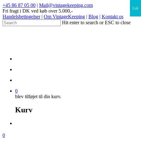
×
+45 86 87 05 00
|
Mail@vintagekeeping.com
Luk
Fri fragt i DK ved køb over 5.000,-
Handelsbetingelser
|
Om VintageKeeping
|
Blog
|
Kontakt os
Hit enter to search or ESC to close
0
blev tilføjet til din kurv.
Kurv
0