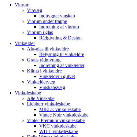
Vinrum
Vinvæg
Indbygget vinskab
Vinrum under trappe
Indretning af vinrum
Vinrum i glas
Rådgivning & Design
Vinkælder
Alu-glas til vinkældre
Belysning til vinkældre
Gratis rådgivning
Indretning af vinkælder
Klima i vinkældre
Vinkælder i gulvet
Vinkældervæg
Vinskabsvæg
Vinkøleskabe
Alle Vinskabe
Liebherr vinkøleskabe
MIELE vinkøleskabe
Vintec Noir vinkøleskabe
Vintec Premium vinkøleskabe
VKC vinkøleskabe
WITT vinkøleskabe
Della Marta vinkøleskabe