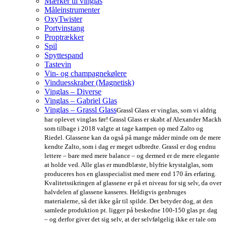
Mærker til vinglas
Måleinstrumenter
OxyTwister
Portvinstang
Proptrækker
Spil
Spyttespand
Tastevin
Vin- og champagnekølere
Vinduesskraber (Magnetisk)
Vinglas – Diverse
Vinglas – Gabriel Glas
Vinglas – Grassl Glass
Grassl Glass er vinglas, som vi aldrig
har oplevet vinglas før! Grassl Glass er skabt af Alexander Mackh
som tilbage i 2018 valgte at tage kampen op med Zalto og
Riedel. Glassene kan da også på mange måder minde om de mere
kendte Zalto, som i dag er meget udbredte. Grassl er dog endnu
lettere – bare med mere balance – og dermed er de mere elegante
at holde ved. Alle glas er mundblæste, blyfrie krystalglas, som
produceres hos en glasspecialist med mere end 170 års erfaring.
Kvalitetssikringen af glassene er på et niveau for sig selv, da over
halvdelen af glassene kasseres. Heldigvis genbruges
materialerne, så det ikke går til spilde. Det betyder dog, at den
samlede produktion pt. ligger på beskedne 100-150 glas pr. dag
– og derfor giver det sig selv, at der selvfølgelig ikke er tale om