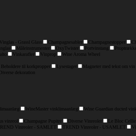
Vinglas - Grassl Glass
Champagnesabler
Champagnestopper
C
inglas
Måleinstrumenter
OxyTwister
Portvinstang
Proptrækk
alto
Vinkarafler
Vinprop
Wine Aroma Wheel
Beholdere til korkpropper
Lysestager
Magneter med tekst om vin
Diverse dekoration
klimaanlæg
WineMaster vinklimaanlæg
Wine Guardian ducted vin
s vinreol
Champagne Pupitre
Diverse Vinreoler
Le Bloc Cellie
REND Vinreoler - SAMLET
TREND Vinreoler - USAMLET
Vi