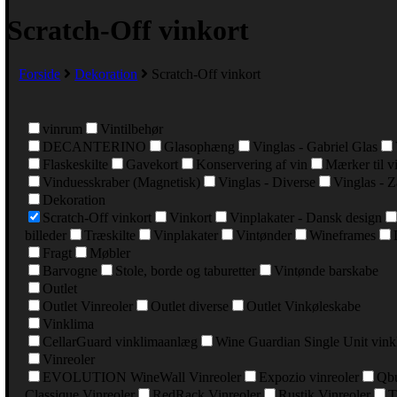
Scratch-Off vinkort
Forside
Dekoration
Scratch-Off vinkort
vinrum
Vintilbehør
DECANTERINO
Glasophæng
Vinglas - Gabriel Glas
Flaskeskilte
Gavekort
Konservering af vin
Mærker til v
Vinduesskraber (Magnetisk)
Vinglas - Diverse
Vinglas - Z
Dekoration
Scratch-Off vinkort
Vinkort
Vinplakater - Dansk design
billeder
Træskilte
Vinplakater
Vintønder
Wineframes
Fragt
Møbler
Barvogne
Stole, borde og taburetter
Vintønde barskabe
Outlet
Outlet Vinreoler
Outlet diverse
Outlet Vinkøleskabe
Vinklima
CellarGuard vinklimaanlæg
Wine Guardian Single Unit vin
Vinreoler
EVOLUTION WineWall Vinreoler
Expozio vinreoler
Qbu
Classique Vinreoler
RedRack Vinreoler
Rustik Vinreoler
T