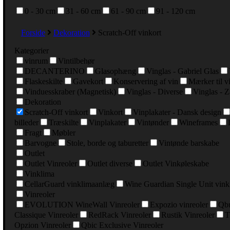
0 - 30 cm
31 - 60 cm
61 - 90 cm
91 - 120 cm
Forside
Dekoration
Scratch-Off vinkort
Kategorier
vinrum
Vintilbehør
DECANTERINO
Glasophæng
Vinglas - Gabriel Glas
Flaskeskilte
Gavekort
Konservering af vin
Mærker til v
Vinduesskraber (Magnetisk)
Vinglas - Diverse
Vinglas - Z
Dekoration
Scratch-Off vinkort
Vinkort
Vinplakater - Dansk design
billeder
Træskilte
Vinplakater
Vintønder
Wineframes
Fragt
Møbler
Barvogne
Stole, borde og taburetter
Vintønde barskabe
Outlet
Outlet Vinreoler
Outlet diverse
Outlet Vinkøleskabe
Vinklima
CellarGuard vinklimaanlæg
Wine Guardian Single Unit vin
Vinreoler
EVOLUTION WineWall Vinreoler
Expozio vinreoler
Qbu
Classique Vinreoler
RedRack Vinreoler
Rustik Vinreoler
T
Opzion Vinreoler
Qbic Exclusive Vinreoler