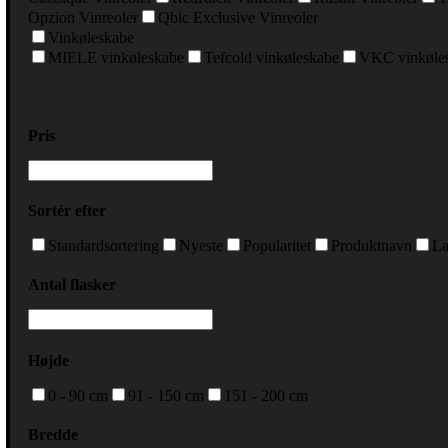
Opzion Vinreoler
Qbic Exclusive Vinreoler
Vinkøleskabe
MIELE vinkøleskabe
Tefcold vinkøleskabe
VKC vinkøle
Pris
Sortér efter
Standardsortering
Nyeste
Popularitet
Produktnavn
La
Antal flasker
Højde
0 - 90 cm
91 - 150 cm
151 - 200 cm
Bredde