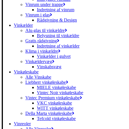
Vinrum under trappe
Indretning af vinrum
Vinrum i glas
Rådgivning & Design
Vinkælder
Alu-glas til vinkældre
Belysning til vinkældre
Gratis rådgivning
Indretning af vinkælder
Klima i vinkældre
Vinkælder i gulvet
Vinkældervæg
Vinskabsvæg
Vinkøleskabe
Alle Vinskabe
Liebherr vinkøleskabe
MIELE vinkøleskabe
Vintec Noir vinkøleskabe
Vintec Premium vinkøleskabe
VKC vinkøleskabe
WITT vinkøleskabe
Hit enter to search or ESC to close
Della Marta vinkøleskabe
Tefcold vinkøleskabe
Vinreoler
Alle Vinreoler