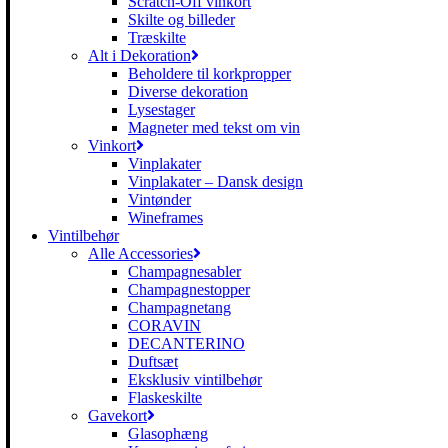
Scratch-Off vinkort
Skilte og billeder
Træskilte
Alt i Dekoration
Beholdere til korkpropper
Diverse dekoration
Lysestager
Magneter med tekst om vin
Vinkort
Vinplakater
Vinplakater – Dansk design
Vintønder
Wineframes
Vintilbehør
Alle Accessories
Champagnesabler
Champagnestopper
Champagnetang
CORAVIN
DECANTERINO
Duftsæt
Eksklusiv vintilbehør
Flaskeskilte
Gavekort
Glasophæng