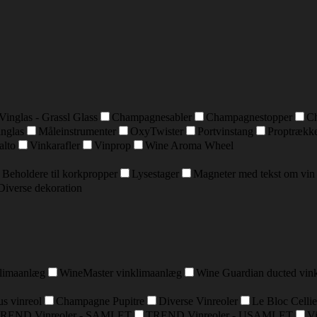
Vinglas - Grassl Glass
Champagnesabler
Champagnestopper
C
inglas
Måleinstrumenter
OxyTwister
Portvinstang
Proptrækk
alto
Vinkarafler
Vinprop
Wine Aroma Wheel
Beholdere til korkpropper
Lysestager
Magneter med tekst om vin
Diverse dekoration
klimaanlæg
WineMaster vinklimaanlæg
Wine Guardian ducted vin
s vinreol
Champagne Pupitre
Diverse Vinreoler
Le Bloc Cellie
REND Vinreoler - SAMLET
TREND Vinreoler - USAMLET
Vi