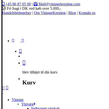
+45 86 87 05 00
|
Mail@vintagekeeping.com
Fri fragt i DK ved køb over 5.000,-
Handelsbetingelser
|
Om VintageKeeping
|
Blog
|
Kontakt os
blev tilføjet til din kurv.
Kurv
0
Vinrum
Vinvæg
Indbygget vinskab