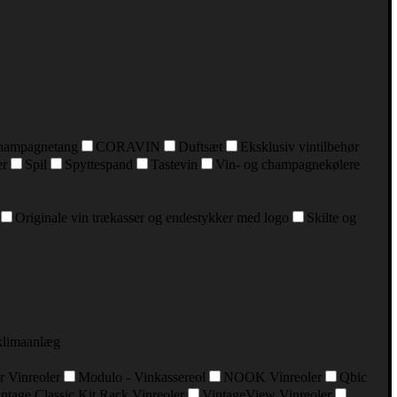
hampagnetang
CORAVIN
Duftsæt
Eksklusiv vintilbehør
er
Spil
Spyttespand
Tastevin
Vin- og champagnekølere
Originale vin trækasser og endestykker med logo
Skilte og
klimaanlæg
r Vinreoler
Modulo - Vinkassereol
NOOK Vinreoler
Qbic
ntage Classic Kit Rack Vinreoler
VintageView Vinreoler