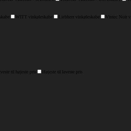
skabe
WITT vinkøleskabe
Liebherr vinkøleskabe
Vintec Noir 
veste til højeste pris
Højeste til laveste pris