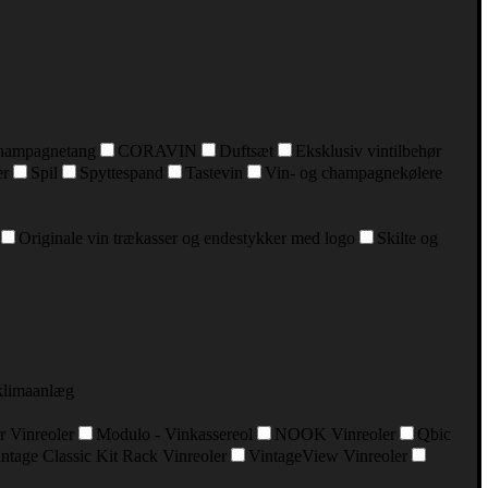
hampagnetang
CORAVIN
Duftsæt
Eksklusiv vintilbehør
er
Spil
Spyttespand
Tastevin
Vin- og champagnekølere
Originale vin trækasser og endestykker med logo
Skilte og
klimaanlæg
r Vinreoler
Modulo - Vinkassereol
NOOK Vinreoler
Qbic
ntage Classic Kit Rack Vinreoler
VintageView Vinreoler