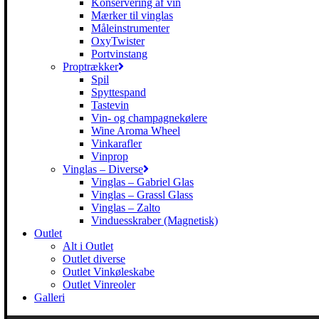
Konservering af vin
Mærker til vinglas
Måleinstrumenter
OxyTwister
Portvinstang
Proptrækker
Spil
Spyttespand
Tastevin
Vin- og champagnekølere
Wine Aroma Wheel
Vinkarafler
Vinprop
Vinglas – Diverse
Vinglas – Gabriel Glas
Vinglas – Grassl Glass
Vinglas – Zalto
Vinduesskraber (Magnetisk)
Outlet
Alt i Outlet
Outlet diverse
Outlet Vinkøleskabe
Outlet Vinreoler
Galleri