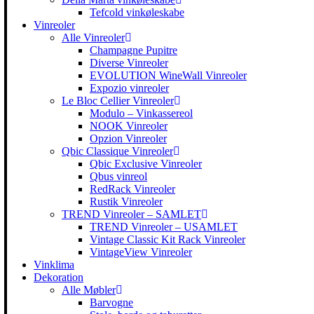
Tefcold vinkøleskabe
Vinreoler
Alle Vinreoler
Champagne Pupitre
Diverse Vinreoler
EVOLUTION WineWall Vinreoler
Expozio vinreoler
Le Bloc Cellier Vinreoler
Modulo – Vinkassereol
NOOK Vinreoler
Opzion Vinreoler
Qbic Classique Vinreoler
Qbic Exclusive Vinreoler
Qbus vinreol
RedRack Vinreoler
Rustik Vinreoler
TREND Vinreoler – SAMLET
TREND Vinreoler – USAMLET
Vintage Classic Kit Rack Vinreoler
VintageView Vinreoler
Vinklima
Dekoration
Alle Møbler
Barvogne