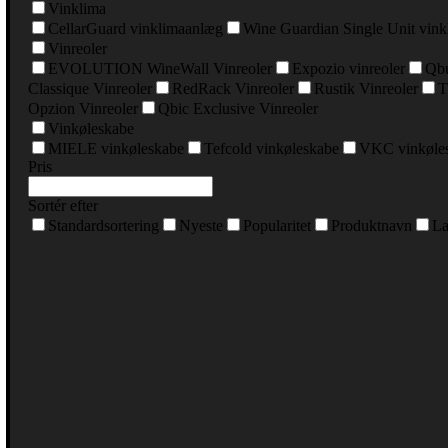
Vinklima
CellarGuard vinklimaanlæg
Wine Guardian Single Unit vin
Vinreoler
EVOLUTION WineWall Vinreoler
Expozio vinreoler
Qbu
Classique Vinreoler
RedRack Vinreoler
Rustik Vinreoler
T
Opzion Vinreoler
Qbic Exclusive Vinreoler
Vinkøleskabe
MIELE vinkøleskabe
Tefcold vinkøleskabe
VKC vinkøle
Pris
Sortér efter
Standardsortering
Nyeste
Popularitet
Produktnavn
La