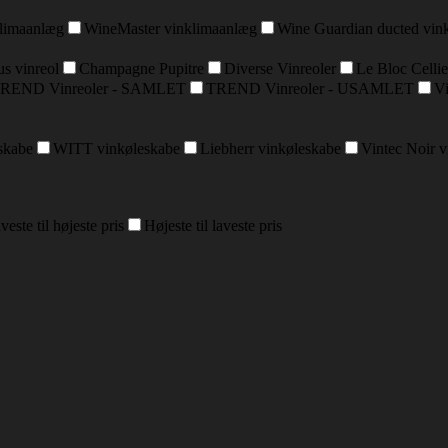
klimaanlæg
WineMaster vinklimaanlæg
Wine Guardian ducted vin
s vinreol
Champagne Pupitre
Diverse Vinreoler
Le Bloc Cellie
REND Vinreoler - SAMLET
TREND Vinreoler - USAMLET
Vi
skabe
WITT vinkøleskabe
Liebherr vinkøleskabe
Vintec Noir 
veste til højeste pris
Højeste til laveste pris