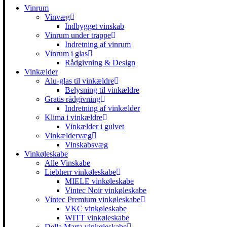
Vinrum
Vinvæg
Indbygget vinskab
Vinrum under trappe
Indretning af vinrum
Vinrum i glas
Rådgivning & Design
Vinkælder
Alu-glas til vinkældre
Belysning til vinkældre
Gratis rådgivning
Indretning af vinkælder
Klima i vinkældre
Vinkælder i gulvet
Vinkældervæg
Vinskabsvæg
Vinkøleskabe
Alle Vinskabe
Liebherr vinkøleskabe
MIELE vinkøleskabe
Vintec Noir vinkøleskabe
Vintec Premium vinkøleskabe
VKC vinkøleskabe
WITT vinkøleskabe
Della Marta vinkøleskabe