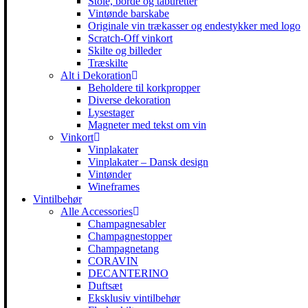
Stole, borde og taburetter
Vintønde barskabe
Originale vin trækasser og endestykker med logo
Scratch-Off vinkort
Skilte og billeder
Træskilte
Alt i Dekoration
Beholdere til korkpropper
Diverse dekoration
Lysestager
Magneter med tekst om vin
Vinkort
Vinplakater
Vinplakater – Dansk design
Vintønder
Wineframes
Vintilbehør
Alle Accessories
Champagnesabler
Champagnestopper
Champagnetang
CORAVIN
DECANTERINO
Duftsæt
Eksklusiv vintilbehør