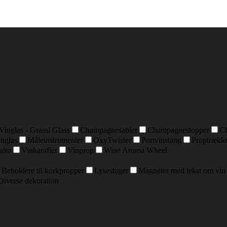
Vinglas - Grassl Glass
Champagnesabler
Champagnestopper
C
inglas
Måleinstrumenter
OxyTwister
Portvinstang
Proptrækk
alto
Vinkarafler
Vinprop
Wine Aroma Wheel
Beholdere til korkpropper
Lysestager
Magneter med tekst om vin
Diverse dekoration