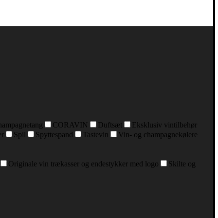
hampagnetang
CORAVIN
Duftsæt
Eksklusiv vintilbehør
er
Spil
Spyttespand
Tastevin
Vin- og champagnekølere
Originale vin trækasser og endestykker med logo
Skilte og