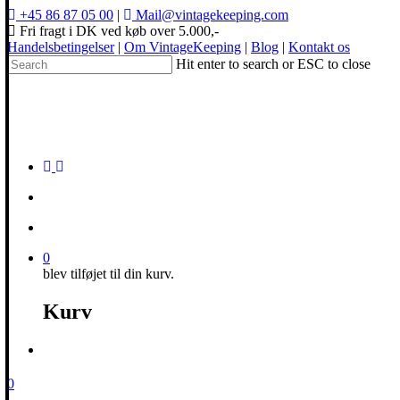
+45 86 87 05 00
|
Mail@vintagekeeping.com
Fri fragt i DK ved køb over 5.000,-
Handelsbetingelser
|
Om VintageKeeping
|
Blog
|
Kontakt os
Hit enter to search or ESC to close
0
blev tilføjet til din kurv.
Kurv
0