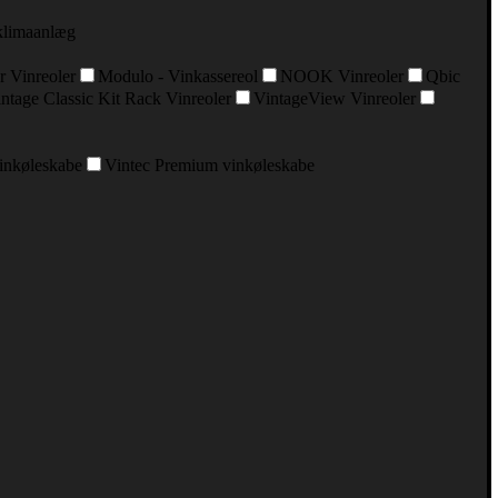
klimaanlæg
r Vinreoler
Modulo - Vinkassereol
NOOK Vinreoler
Qbic
ntage Classic Kit Rack Vinreoler
VintageView Vinreoler
vinkøleskabe
Vintec Premium vinkøleskabe