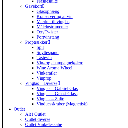
Flaskeskilte
Gavekort
Glasophæng
Konservering af vin
Mærker til vinglas
Måleinstrumenter
OxyTwister
Portvinstang
Proptrækker
Spil
Spyttespand
Tastevin
Vin- og champagnekølere
Wine Aroma Wheel
Vinkarafler
Vinprop
Vinglas – Diverse
Vinglas – Gabriel Glas
Vinglas – Grassl Glass
Vinglas – Zalto
Vinduesskraber (Magnetisk)
Outlet
Alt i Outlet
Outlet diverse
Outlet Vinkøleskabe