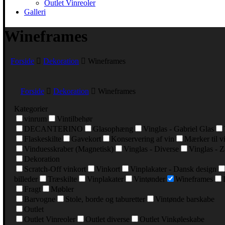
Outlet Vinreoler
Galleri
Wineframes
Forside
Dekoration
Wineframes
Forside
Dekoration
Wineframes
Kategorier
vinrum
Vintilbehør
DECANTERINO
Glasophæng
Vinglas - Gabriel Glas
Flaskeskilte
Gavekort
Konservering af vin
Mærker til v
Vinduesskraber (Magnetisk)
Vinglas - Diverse
Vinglas - Z
Dekoration
Scratch-Off vinkort
Vinkort
Vinplakater - Dansk design
billeder
Træskilte
Vinplakater
Vintønder
Wineframes
Fragt
Møbler
Barvogne
Stole, borde og taburetter
Vintønde barskabe
Outlet
Outlet Vinreoler
Outlet diverse
Outlet Vinkøleskabe