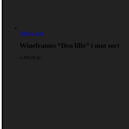
Tilføj til kurv
Wineframes “Den lille” i mat sort
1.400,00
kr.