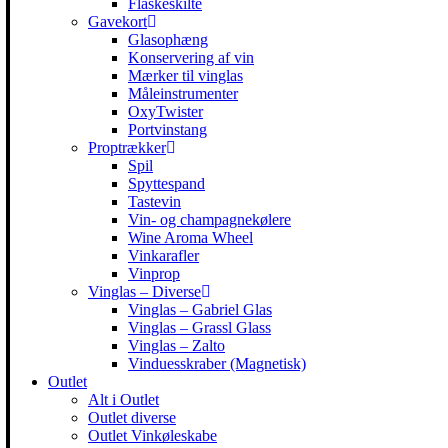
Flaskeskilte
Gavekort
Glasophæng
Konservering af vin
Mærker til vinglas
Måleinstrumenter
OxyTwister
Portvinstang
Proptrækker
Spil
Spyttespand
Tastevin
Vin- og champagnekølere
Wine Aroma Wheel
Vinkarafler
Vinprop
Vinglas – Diverse
Vinglas – Gabriel Glas
Vinglas – Grassl Glass
Vinglas – Zalto
Vinduesskraber (Magnetisk)
Outlet
Alt i Outlet
Outlet diverse
Outlet Vinkøleskabe