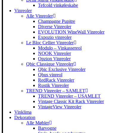
Tefcold vinkøleskabe
Vinreoler
Alle Vinreoler
Champagne Pupitre
Diverse Vinreoler
EVOLUTION WineWall Vinreoler
Expozio vinreoler
Le Bloc Cellier Vinreoler
Modulo – Vinkassereol
NOOK Vinreoler
Opzion Vinreoler
Qbic Classique Vinreoler
Qbic Exclusive Vinreoler
Qbus vinreol
RedRack Vinreoler
Rustik Vinreoler
TREND Vinreoler – SAMLET
TREND Vinreoler – USAMLET
Vintage Classic Kit Rack Vinreoler
VintageView Vinreoler
Vinklima
Dekoration
Alle Møbler
Barvogne