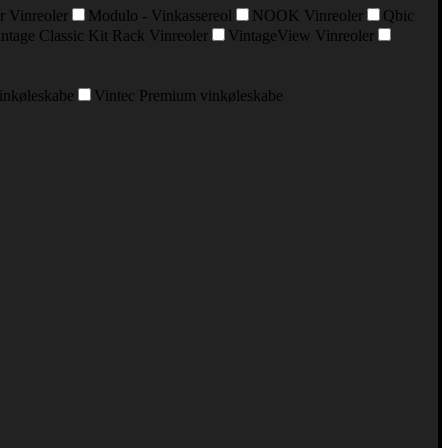
r Vinreoler
Modulo - Vinkassereol
NOOK Vinreoler
Qbic
ntage Classic Kit Rack Vinreoler
VintageView Vinreoler
vinkøleskabe
Vintec Premium vinkøleskabe