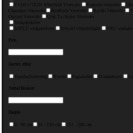
EVOLUTION WineWall Vinreoler
Expozio vinreoler
Qbu
Classique Vinreoler
RedRack Vinreoler
Rustik Vinreoler
T
Opzion Vinreoler
Qbic Exclusive Vinreoler
Vinkøleskabe
MIELE vinkøleskabe
Tefcold vinkøleskabe
VKC vinkøle
Pris
Sortér efter
Standardsortering
Nyeste
Popularitet
Produktnavn
La
Antal flasker
Højde
0 - 90 cm
91 - 150 cm
151 - 200 cm