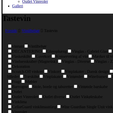
Outlet Vinreoler
Galleri
Tastevin
Forside
Vintilbehør
Tastevin
vinrum
Vintilbehør
DECANTERINO
Glasophæng
Vinglas - Gabriel Glas
Flaskeskilte
Gavekort
Konservering af vin
Mærker til v
Vinduesskraber (Magnetisk)
Vinglas - Diverse
Vinglas - Z
Dekoration
Scratch-Off vinkort
Vinkort
Vinplakater - Dansk design
billeder
Træskilte
Vinplakater
Vintønder
Wineframes
Fragt
Møbler
Barvogne
Stole, borde og taburetter
Vintønde barskabe
Outlet
Outlet Vinreoler
Outlet diverse
Outlet Vinkøleskabe
Vinklima
CellarGuard vinklimaanlæg
Wine Guardian Single Unit vin
Vinreoler