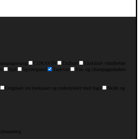
hampagnetang
CORAVIN
Duftsæt
Eksklusiv vintilbehør
er
Spil
Spyttespand
Tastevin
Vin- og champagnekølere
Originale vin trækasser og endestykker med logo
Skilte og
klimaanlæg