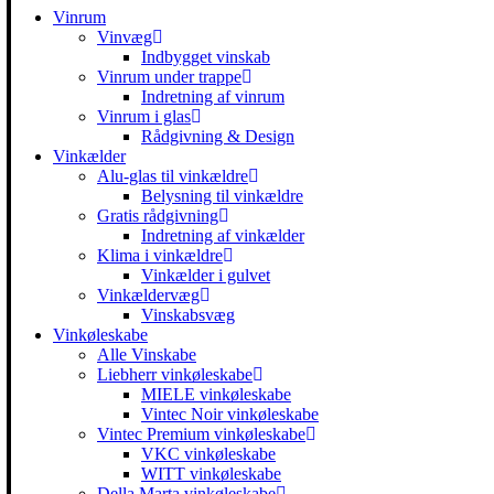
Vinrum
Vinvæg
Indbygget vinskab
Vinrum under trappe
Indretning af vinrum
Vinrum i glas
Rådgivning & Design
Vinkælder
Alu-glas til vinkældre
Belysning til vinkældre
Gratis rådgivning
Indretning af vinkælder
Klima i vinkældre
Vinkælder i gulvet
Vinkældervæg
Vinskabsvæg
Vinkøleskabe
Alle Vinskabe
Liebherr vinkøleskabe
MIELE vinkøleskabe
Vintec Noir vinkøleskabe
Vintec Premium vinkøleskabe
VKC vinkøleskabe
WITT vinkøleskabe
Della Marta vinkøleskabe