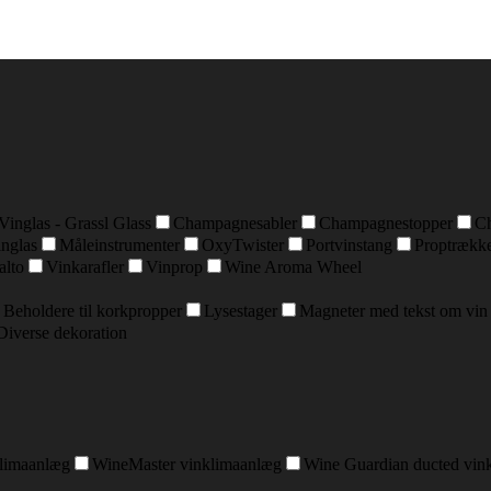
Vinglas - Grassl Glass
Champagnesabler
Champagnestopper
C
inglas
Måleinstrumenter
OxyTwister
Portvinstang
Proptrækk
alto
Vinkarafler
Vinprop
Wine Aroma Wheel
Beholdere til korkpropper
Lysestager
Magneter med tekst om vin
Diverse dekoration
klimaanlæg
WineMaster vinklimaanlæg
Wine Guardian ducted vin