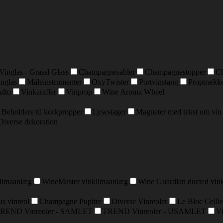
Vinglas - Grassl Glass
Champagnesabler
Champagnestopper
C
inglas
Måleinstrumenter
OxyTwister
Portvinstang
Proptrækk
alto
Vinkarafler
Vinprop
Wine Aroma Wheel
Beholdere til korkpropper
Lysestager
Magneter med tekst om vin
Diverse dekoration
klimaanlæg
WineMaster vinklimaanlæg
Wine Guardian ducted vin
s vinreol
Champagne Pupitre
Diverse Vinreoler
Le Bloc Cellie
REND Vinreoler - SAMLET
TREND Vinreoler - USAMLET
Vi