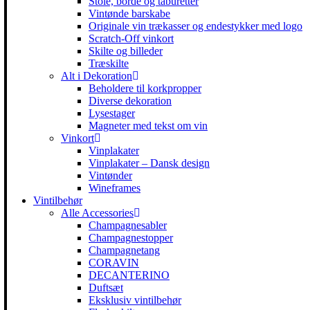
Stole, borde og taburetter
Vintønde barskabe
Originale vin trækasser og endestykker med logo
Scratch-Off vinkort
Skilte og billeder
Træskilte
Alt i Dekoration
Beholdere til korkpropper
Diverse dekoration
Lysestager
Magneter med tekst om vin
Vinkort
Vinplakater
Vinplakater – Dansk design
Vintønder
Wineframes
Vintilbehør
Alle Accessories
Champagnesabler
Champagnestopper
Champagnetang
CORAVIN
DECANTERINO
Duftsæt
Eksklusiv vintilbehør