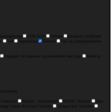
hampagnetang
CORAVIN
Duftsæt
Eksklusiv vintilbehør
er
Spil
Spyttespand
Tastevin
Vin- og champagnekølere
Originale vin trækasser og endestykker med logo
Skilte og
klimaanlæg
r Vinreoler
Modulo - Vinkassereol
NOOK Vinreoler
Qbic
ntage Classic Kit Rack Vinreoler
VintageView Vinreoler