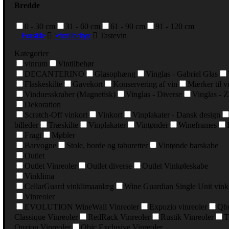
Bredde
0 - 30 cm
31 - 60 cm
61 - 90 cm
91 - 120 cm
Forside
Vintilbehør
Tastevin
Kategorier
vinrum
Vintilbehør
DECANTERINO
Glasophæng
Vinglas - Gabriel Glas
Flaskeskilte
Gavekort
Konservering af vin
Mærker til v
Vinduesskraber (Magnetisk)
Vinglas - Diverse
Vinglas - Z
Dekoration
Scratch-Off vinkort
Vinkort
Vinplakater - Dansk design
billeder
Træskilte
Vinplakater
Vintønder
Wineframes
Fragt
Møbler
Barvogne
Stole, borde og taburetter
Vintønde barskabe
Outlet
Outlet Vinreoler
Outlet diverse
Outlet Vinkøleskabe
Vinklima
CellarGuard vinklimaanlæg
Wine Guardian Single Unit vin
Vinreoler
EVOLUTION WineWall Vinreoler
Expozio vinreoler
Qbu
Classique Vinreoler
RedRack Vinreoler
Rustik Vinreoler
T
Opzion Vinreoler
Qbic Exclusive Vinreoler