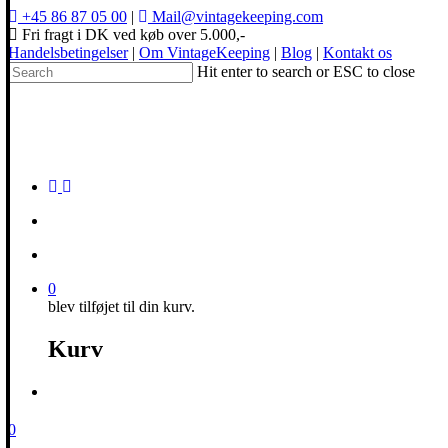
+45 86 87 05 00
|
Mail@vintagekeeping.com
Fri fragt i DK ved køb over 5.000,-
Handelsbetingelser
|
Om VintageKeeping
|
Blog
|
Kontakt os
Hit enter to search or ESC to close
0
blev tilføjet til din kurv.
Kurv
0