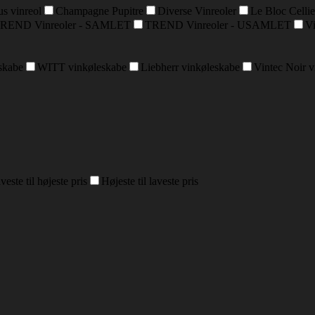
s vinreol
Champagne Pupitre
Diverse Vinreoler
Le Bloc Cellie
REND Vinreoler - SAMLET
TREND Vinreoler - USAMLET
Vi
skabe
WITT vinkøleskabe
Liebherr vinkøleskabe
Vintec Noir 
veste til højeste pris
Højeste til laveste pris