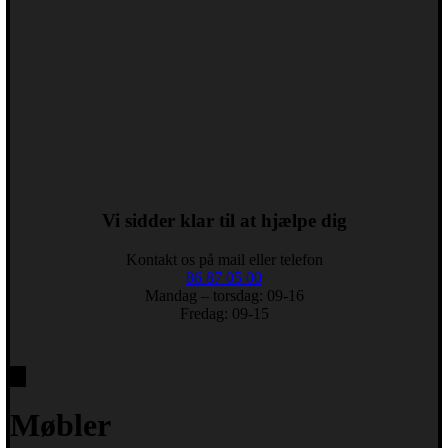
Vi sidder klar til at hjælpe dig
Kontakt os på mail eller telefon
86 87 05 00
Mandag – torsdag: 09-16
Fredag: 09-15
Møbler