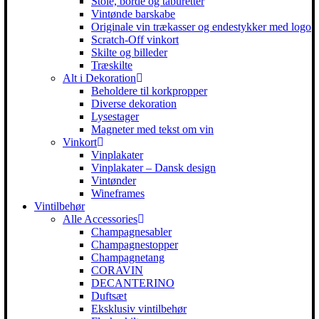
Stole, borde og taburetter
Vintønde barskabe
Originale vin trækasser og endestykker med logo
Scratch-Off vinkort
Skilte og billeder
Træskilte
Alt i Dekoration
Beholdere til korkpropper
Diverse dekoration
Lysestager
Magneter med tekst om vin
Vinkort
Vinplakater
Vinplakater – Dansk design
Vintønder
Wineframes
Vintilbehør
Alle Accessories
Champagnesabler
Champagnestopper
Champagnetang
CORAVIN
DECANTERINO
Duftsæt
Eksklusiv vintilbehør