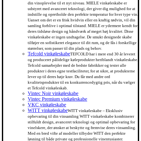
din vinoplevelse til et nyt niveau. MIELE vinkøleskabe er
udstyret med avanceret teknologi, der giver dig mulighed for at
indstille og opretholde den perfekte temperatur for hver type vin.
Uanset om det er en frisk hvidvin eller en kraftig rødvin, vil din
samling forblive i optimal tilstand. MIELE er ydermere kendt for
deres tidsløse design og håndværk af meget høj kvalitet. Disse
vinkøleskabe er ingen undtagelse. De smukt designede skabe
tilføjer en sofistikeret elegance til dit rum, og de fås i forskellige
størrelser, som passer til din plads og behov.
Tefcold vinkøleskabe
TEFCOLD har i mere end 30 år leveret
og produceret pålidelige køleprodukter heriblandt vinkøleskabe.
Tefcold samarbejder med de bedste fabrikker og tester alle
produkter i deres egne testfaciliteter, for at sikre, at produkterne
lever op til deres høje krav. Du får med andre ord
kvalitetsprodukter til en konkurrencedygtig pris, når du vælger
et Tefcold vinkøleskab.
Vintec Noir vinkøleskabe
Vintec Premium vinkøleskabe
VKC vinkøleskabe
WITT vinkøleskabe
WITT vinkøleskabe – Eksklusiv
opbevaring til din vinsamling WITT vinkøleskabe kombinerer
stilfuldt design, avanceret teknologi og optimal opbevaring for
vinelskere, der ønsker at beskytte og fremvise deres vinsamling.
Med en bred vifte af modeller tilbyder WITT den perfekte
løsning til både private og professionelle vinentusiaster.