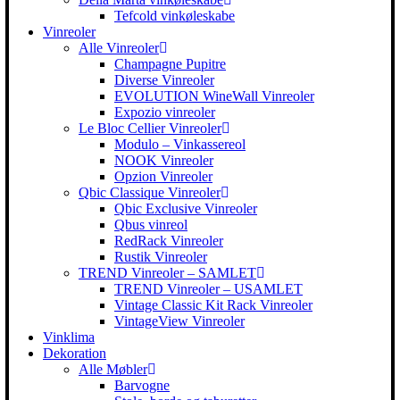
Tefcold vinkøleskabe
Vinreoler
Alle Vinreoler
Champagne Pupitre
Diverse Vinreoler
EVOLUTION WineWall Vinreoler
Expozio vinreoler
Le Bloc Cellier Vinreoler
Modulo – Vinkassereol
NOOK Vinreoler
Opzion Vinreoler
Qbic Classique Vinreoler
Qbic Exclusive Vinreoler
Qbus vinreol
RedRack Vinreoler
Rustik Vinreoler
TREND Vinreoler – SAMLET
TREND Vinreoler – USAMLET
Vintage Classic Kit Rack Vinreoler
VintageView Vinreoler
Vinklima
Dekoration
Alle Møbler
Barvogne