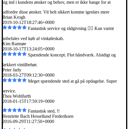
sig ind i kundens ønsker og behov, men er
ikke bange for at
udfordre disse ønsker. Vil helt sikkert komme igen
læs mere
Brian Krogh
2019-10-12T18:27:46+0000
Fantastisk service og rådgivning 👌🏼 Kan varmt
anbefales ved køb af vinkøleskab.
Kim Ramsøe
2018-10-17T13:24:05+0000
Spændende koncept. Flot håndværk. Alsidigt og
lækkert vintilbehør.
Peter Jarly
2018-03-27T09:12:30+0000
Meget spændende sted at gå på opdagelse. Super
service.
Thea Wohlfarth
2018-01-15T17:59:19+0000
Fantastisk sted, !!
Henriette Bach Hessellund Frederiksen
2016-09-29T11:27:50+0000