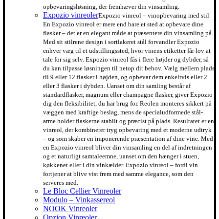
opbevaringsløsning, der fremhæver din vinsamling.
Expozio vinreoler
Expozio vinreol – vinopbevaring med stil
En Expozio vinreol er mere end bare et sted at opbevare dine
flasker – det er en elegant måde at præsentere din vinsamling på.
Med sit stilrene design i sortlakeret stål forvandler Expozio
enhver væg til et udstillingssted, hvor vinens etiketter får lov at
tale for sig selv. Expozio vinreol fås i flere højder og dybder, så
du kan tilpasse løsningen til netop dit behov. Vælg mellem plads
til 9 eller 12 flasker i højden, og opbevar dem enkeltvis eller 2
eller 3 flasker i dybden. Uanset om din samling består af
standardflasker, magnum eller champagne flasker, giver Expozio
dig den fleksibilitet, du har brug for. Reolen monteres sikkert på
væggen med kraftige beslag, mens de specialudformede stål-
arme holder flaskerne stabilt og præcist på plads. Resultatet er en
vinreol, der kombinerer tryg opbevaring med et moderne udtryk
– og som skaber en imponerende præsentation af dine vine. Med
en Expozio vinreol bliver din vinsamling en del af indretningen
og et naturligt samtaleemne, uanset om den hænger i stuen,
køkkenet eller i din vinkælder. Expozio vinreol – fordi vin
fortjener at blive vist frem med samme elegance, som den
serveres med.
Le Bloc Cellier Vinreoler
Modulo – Vinkassereol
NOOK Vinreoler
Opzion Vinreoler