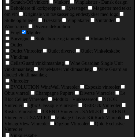
Scratch-Off vinkort
Vinkort
Vinplakater - Dansk design
Beholdere til korkpropper
Lysestager
Magneter med tekst
om vin
Originale vin trækasser og endestykker med logo
Skilte og billeder
Træskilte
Vinplakater
Vintønder
Wineframes
Diverse dekoration
Fragt
Møbler
Barvogne
Stole, borde og taburetter
Vintønde barskabe
Outlet
Outlet Vinreoler
Outlet diverse
Outlet Vinkøleskabe
Vinklima
CellarGuard vinklimaanlæg
Wine Guardian Single Unit
vinklimaanlæg
WineMaster vinklimaanlæg
Wine Guardian
ducted vinklimaanlæg
Vinreoler
EVOLUTION WineWall Vinreoler
Expozio vinreoler
Qbus vinreol
Champagne Pupitre
Diverse Vinreoler
Le
Bloc Cellier Vinreoler
Modulo - Vinkassereol
NOOK
Vinreoler
Qbic Classique Vinreoler
RedRack Vinreoler
Rustik Vinreoler
TREND Vinreoler - SAMLET
TREND
Vinreoler - USAMLET
Vintage Classic Kit Rack Vinreoler
VintageView Vinreoler
Opzion Vinreoler
Qbic Exclusive
Vinreoler
Vinkøleskabe