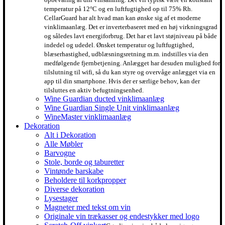
temperatur på 12°C og en luftfugtighed op til 75% Rh.
CellarGuard har alt hvad man kan ønske sig af et moderne
vinklimaanlæg. Det er inverterbaseret med en høj virkningsgrad
og således lavt energiforbrug. Det har et lavt støjniveau på både
indedel og udedel. Ønsket temperatur og luftfugtighed,
blæserhastighed, udblæsningsretning m.m. indstilles via den
medfølgende fjernbetjening. Anlægget har desuden mulighed for
tilslutning til wifi, så du kan styre og overvåge anlægget via en
app til din smartphone. Hvis der er særlige behov, kan der
tilsluttes en aktiv befugtningsenhed.
Wine Guardian ducted vinklimaanlæg
Wine Guardian Single Unit vinklimaanlæg
WineMaster vinklimaanlæg
Dekoration
Alt i Dekoration
Alle Møbler
Barvogne
Stole, borde og taburetter
Vintønde barskabe
Beholdere til korkpropper
Diverse dekoration
Lysestager
Magneter med tekst om vin
Originale vin trækasser og endestykker med logo