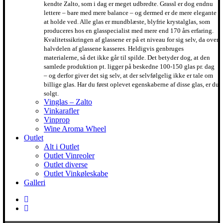
kendte Zalto, som i dag er meget udbredte. Grassl er dog endnu
lettere – bare med mere balance – og dermed er de mere elegante
at holde ved. Alle glas er mundblæste, blyfrie krystalglas, som
produceres hos en glasspecialist med mere end 170 års erfaring.
Kvalitetssikringen af glassene er på et niveau for sig selv, da over
halvdelen af glassene kasseres. Heldigvis genbruges
materialerne, så det ikke går til spilde. Det betyder dog, at den
samlede produktion pt. ligger på beskedne 100-150 glas pr. dag
– og derfor giver det sig selv, at der selvfølgelig ikke er tale om
billige glas. Har du først oplevet egenskaberne af disse glas, er du
solgt.
Vinglas – Zalto
Vinkarafler
Vinprop
Wine Aroma Wheel
Outlet
Alt i Outlet
Outlet Vinreoler
Outlet diverse
Outlet Vinkøleskabe
Galleri