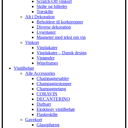
Scratch-Off vinkort
Skilte og billeder
Træskilte
Alt i Dekoration
Beholdere til korkpropper
Diverse dekoration
Lysestager
Magneter med tekst om vin
Vinkort
Vinplakater
Vinplakater – Dansk design
Vintønder
Wineframes
Vintilbehør
Alle Accessories
Champagnesabler
Champagnestopper
Champagnetang
CORAVIN
DECANTERINO
Duftsæt
Eksklusiv vintilbehør
Flaskeskilte
Gavekort
Glasophæng