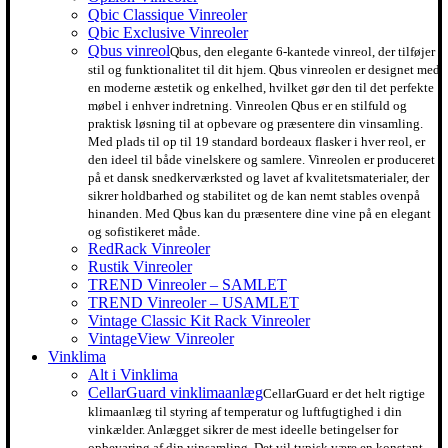
Qbic Classique Vinreoler
Qbic Exclusive Vinreoler
Qbus vinreol
Qbus, den elegante 6-kantede vinreol, der tilføjer
stil og funktionalitet til dit hjem. Qbus vinreolen er designet med
en moderne æstetik og enkelhed, hvilket gør den til det perfekte
møbel i enhver indretning. Vinreolen Qbus er en stilfuld og
praktisk løsning til at opbevare og præsentere din vinsamling.
Med plads til op til 19 standard bordeaux flasker i hver reol, er
den ideel til både vinelskere og samlere. Vinreolen er produceret
på et dansk snedkerværksted og lavet af kvalitetsmaterialer, der
sikrer holdbarhed og stabilitet og de kan nemt stables ovenpå
hinanden. Med Qbus kan du præsentere dine vine på en elegant
og sofistikeret måde.
RedRack Vinreoler
Rustik Vinreoler
TREND Vinreoler – SAMLET
TREND Vinreoler – USAMLET
Vintage Classic Kit Rack Vinreoler
VintageView Vinreoler
Vinklima
Alt i Vinklima
CellarGuard vinklimaanlæg
CellarGuard er det helt rigtige
klimaanlæg til styring af temperatur og luftfugtighed i din
vinkælder. Anlægget sikrer de mest ideelle betingelser for
opbevaring af din vinsamling. Det vil typisk være en konstant