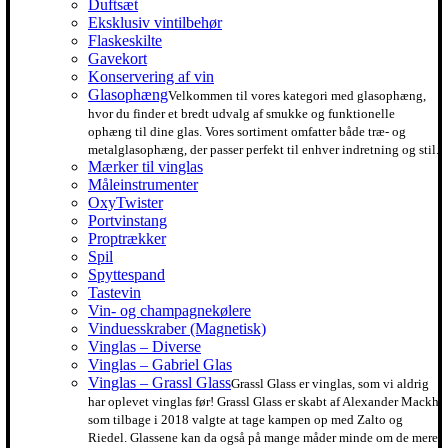
Duftsæt
Eksklusiv vintilbehør
Flaskeskilte
Gavekort
Konservering af vin
Glasophæng
Velkommen til vores kategori med glasophæng,
hvor du finder et bredt udvalg af smukke og funktionelle
ophæng til dine glas. Vores sortiment omfatter både træ- og
metalglasophæng, der passer perfekt til enhver indretning og stil.
Mærker til vinglas
Måleinstrumenter
OxyTwister
Portvinstang
Proptrækker
Spil
Spyttespand
Tastevin
Vin- og champagnekølere
Vinduesskraber (Magnetisk)
Vinglas – Diverse
Vinglas – Gabriel Glas
Vinglas – Grassl Glass
Grassl Glass er vinglas, som vi aldrig
har oplevet vinglas før! Grassl Glass er skabt af Alexander Mackh
som tilbage i 2018 valgte at tage kampen op med Zalto og
Riedel. Glassene kan da også på mange måder minde om de mere