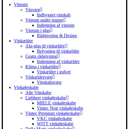
Vinrum
Vinvæg
Indbygget vinskab
Vinrum under trappe
Indretning af vinrum
Vinrum i glas
Rådgivning & Design
Vinkælder
Alu-glas til vinkældre
Belysning til vinkældre
Gratis rådgivning
Indretning af vinkælder
Klima i vinkældre
Vinkælder i gulvet
Vinkældervæg
Vinskabsvæg
Vinkøleskabe
Alle Vinskabe
Liebherr vinkøleskabe
MIELE vinkøleskabe
Vintec Noir vinkøleskabe
Vintec Premium vinkøleskabe
VKC vinkøleskabe
WITT vinkøleskabe
Della Marta vinkøleskabe