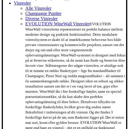
Vinreoler
Alle Vinreoler
Champagne Pupitre
Diverse Vinreoler
EVOLUTION WineWall Vinreoler
EVOLUTION
WineWall vinreolerne repræsenterer en perfekt balance mellem
moderne design og praktisk funktionalitet. Dette modulære
vinreolsystem er skabt til at imødekomme behovene hos både
private vinentusiaster og kommercielle projekter, uanset om det
drejer sig om små eller store vægmonterede
opbevaringsløsninger. WineWall-systemet er designet med fokus
på at fremvise etiketterne, så du nemt kan finde og fremvise dine
favorit vine. Stålstængerne der udgør vinreolen, er alsidige nok
til at rumme en række flasketyper – lige fra standardflasker til
Champagne, Pinot Noir og endda magnumflasker – alt sammen i
én sammenhængende række. Designet sikre en robust og sikker
installation uanset om det er i en væg lavet af træ, gips eller
mursten. WineWall fås i fire forskellige højder, samt en speciel
præsentationsrække, så du kan skabe den perfekte
opbevaringsløsning til dine behov. Derudvoer tilbydes tre
forskellige flaskedybder, hvilket giver dig endnu større
fleksibilitet i indretningen af dit vinrum. Og der findes 3
forskellige farver på de rør, som flaskerne ligger på. Det er enten
mat sort, krom eller gylden bronze. EVOLUTION WineWall er
mere end bare en vinreol – det er en stilfuld og funktionel