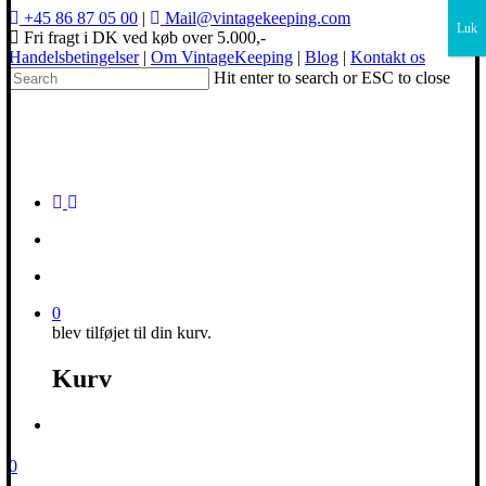
×
+45 86 87 05 00
|
Mail@vintagekeeping.com
Luk
Fri fragt i DK ved køb over 5.000,-
Handelsbetingelser
|
Om VintageKeeping
|
Blog
|
Kontakt os
Hit enter to search or ESC to close
0
blev tilføjet til din kurv.
Kurv
0