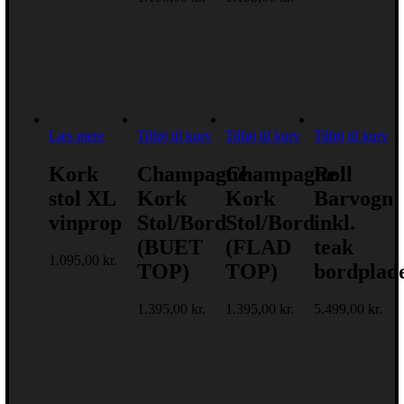
Læs mere
Tilføj til kurv
Tilføj til kurv
Tilføj til kurv
Kork
Champagne
Champagne
Roll
stol XL
Kork
Kork
Barvogn
vinprop
Stol/Bord
Stol/Bord
inkl.
(BUET
(FLAD
teak
1.095,00
kr.
TOP)
TOP)
bordplad
1.395,00
kr.
1.395,00
kr.
5.499,00
kr.