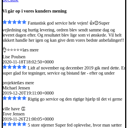
Vi går op i vores kunders mening
Fantastisk god service hele vejen! 👍😊Super
vejledning og hurtig levering, ordren blev sendt
samme dag og
leveret dagen efter. Og resultatet blev lige som vi ønskede. Vil helt
sikkert handle her igen og kan give dem vores bedste anbefalinger!!
👌⭐️⭐️⭐️⭐️⭐️
læs mere
Lise Poulsen
2020-11-18T18:02:50+0000
Lidt af november og december 2019 gik med dette. Er
super glad for tegninger, service og bistand
før - efter og under
projektet
læs mere
Michael Jensen
2019-12-20T19:11:00+0000
Rigtig go service og den rigtige hjælp til det vi gerne
ville have 👏
Tove Jensen
2019-11-26T21:00:05+0000
5 store stjerner Super fed oplevelse, hvor man sætter