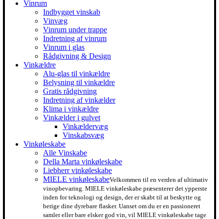
Vinrum
Indbygget vinskab
Vinvæg
Vinrum under trappe
Indretning af vinrum
Vinrum i glas
Rådgivning & Design
Vinkældre
Alu-glas til vinkældre
Belysning til vinkældre
Gratis rådgivning
Indretning af vinkælder
Klima i vinkældre
Vinkælder i gulvet
Vinkældervæg
Vinskabsvæg
Vinkøleskabe
Alle Vinskabe
Della Marta vinkøleskabe
Liebherr vinkøleskabe
MIELE vinkøleskabe
Velkommen til en verden af ultimativ
vinopbevaring. MIELE vinkøleskabe præsenterer det ypperste
inden for teknologi og design, der er skabt til at beskytte og
berige dine dyrebare flasker. Uanset om du er en passioneret
samler eller bare elsker god vin, vil MIELE vinkøleskabe tage