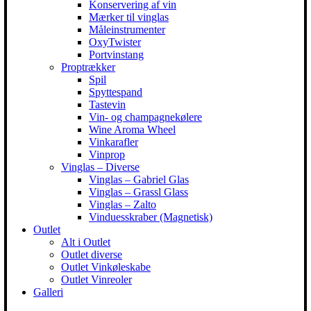
Konservering af vin
Mærker til vinglas
Måleinstrumenter
OxyTwister
Portvinstang
Proptrækker
Spil
Spyttespand
Tastevin
Vin- og champagnekølere
Wine Aroma Wheel
Vinkarafler
Vinprop
Vinglas – Diverse
Vinglas – Gabriel Glas
Vinglas – Grassl Glass
Vinglas – Zalto
Vinduesskraber (Magnetisk)
Outlet
Alt i Outlet
Outlet diverse
Outlet Vinkøleskabe
Outlet Vinreoler
Galleri