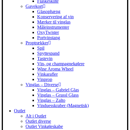
Flaskeskilte
Gavekort
Glasophæng
Konservering af vin
Mærker til vinglas
Måleinstrumenter
OxyTwister
Portvinstang
Proptrækker
Spil
Spyttespand
Tastevin
Vin- og champagnekølere
Wine Aroma Wheel
Vinkarafler
Vinprop
Vinglas – Diverse
Vinglas – Gabriel Glas
Vinglas – Grassl Glass
Vinglas – Zalto
Vinduesskraber (Magnetisk)
Outlet
Alt i Outlet
Outlet diverse
Outlet Vinkøleskabe