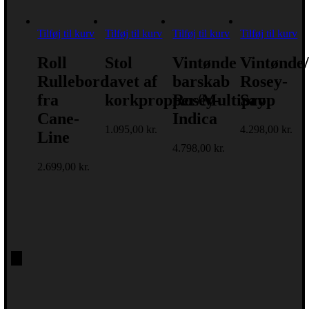
Tilføj til kurv
Tilføj til kurv
Tilføj til kurv
Tilføj til kurv
Roll
Stol
Vintønde
Vintønde
Rullebord
lavet af
barskab
Rosey-
fra
korkpropper/Multiprop
Rosey-
Say
Cane-
Indica
1.095,00
kr.
4.298,00
kr.
Line
4.798,00
kr.
2.699,00
kr.