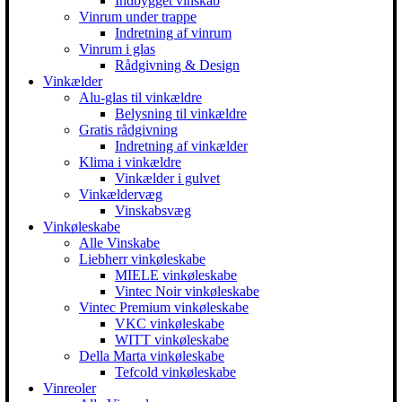
Indbygget vinskab
Vinrum under trappe
Indretning af vinrum
Vinrum i glas
Rådgivning & Design
Vinkælder
Alu-glas til vinkældre
Belysning til vinkældre
Gratis rådgivning
Indretning af vinkælder
Klima i vinkældre
Vinkælder i gulvet
Vinkældervæg
Vinskabsvæg
Vinkøleskabe
Alle Vinskabe
Liebherr vinkøleskabe
MIELE vinkøleskabe
Vintec Noir vinkøleskabe
Vintec Premium vinkøleskabe
VKC vinkøleskabe
WITT vinkøleskabe
Della Marta vinkøleskabe
Tefcold vinkøleskabe
Vinreoler