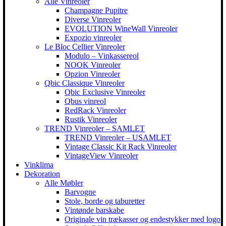
Alle Vinreoler
Champagne Pupitre
Diverse Vinreoler
EVOLUTION WineWall Vinreoler
Expozio vinreoler
Le Bloc Cellier Vinreoler
Modulo – Vinkassereol
NOOK Vinreoler
Opzion Vinreoler
Qbic Classique Vinreoler
Qbic Exclusive Vinreoler
Qbus vinreol
RedRack Vinreoler
Rustik Vinreoler
TREND Vinreoler – SAMLET
TREND Vinreoler – USAMLET
Vintage Classic Kit Rack Vinreoler
VintageView Vinreoler
Vinklima
Dekoration
Alle Møbler
Barvogne
Stole, borde og taburetter
Vintønde barskabe
Originale vin trækasser og endestykker med logo