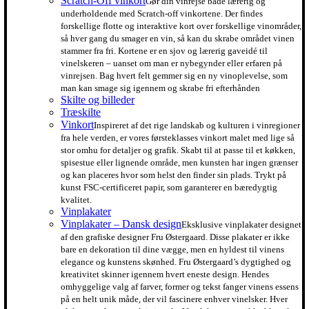
Scratch-Off vinkort
Gør din vinrejse både lærerig og
underholdende med Scratch-off vinkortene. Der findes
forskellige flotte og interaktive kort over forskellige vinområder,
så hver gang du smager en vin, så kan du skrabe området vinen
stammer fra fri. Kortene er en sjov og lærerig gaveidé til
vinelskeren – uanset om man er nybegynder eller erfaren på
vinrejsen. Bag hvert felt gemmer sig en ny vinoplevelse, som
man kan smage sig igennem og skrabe fri efterhånden
Skilte og billeder
Træskilte
Vinkort
Inspireret af det rige landskab og kulturen i vinregioner
fra hele verden, er vores førsteklasses vinkort malet med lige så
stor omhu for detaljer og grafik. Skabt til at passe til et køkken,
spisestue eller lignende område, men kunsten har ingen grænser
og kan placeres hvor som helst den finder sin plads. Trykt på
kunst FSC-certificeret papir, som garanterer en bæredygtig
kvalitet.
Vinplakater
Vinplakater – Dansk design
Eksklusive vinplakater designet
af den grafiske designer Fru Østergaard. Disse plakater er ikke
bare en dekoration til dine vægge, men en hyldest til vinens
elegance og kunstens skønhed. Fru Østergaard’s dygtighed og
kreativitet skinner igennem hvert eneste design. Hendes
omhyggelige valg af farver, former og tekst fanger vinens essens
på en helt unik måde, der vil fascinere enhver vinelsker. Hver