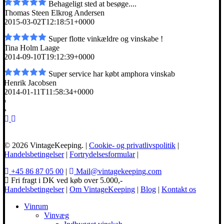
Behageligt sted at besøge....
Thomas Steen Elkrog Andersen
2015-03-02T12:18:51+0000
Super flotte vinkældre og vinskabe !
Tina Holm Laage
2014-09-10T19:12:39+0000
Super service har købt amphora vinskab
Henrik Jacobsen
2014-01-11T11:58:34+0000
‹
›
© 2026 VintageKeeping. |
Cookie- og privatlivspolitik
|
Handelsbetingelser
|
Fortrydelsesformular
|
+45 86 87 05 00
|
Mail@vintagekeeping.com
Fri fragt i DK ved køb over 5.000,-
Handelsbetingelser
|
Om VintageKeeping
|
Blog
|
Kontakt os
Vinrum
Vinvæg