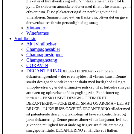
plakat er et kunstværk i sig selv. Vinplakaterne er ikke blot til
pynt. De skaber en atomsfære, der er med til at løfte stemningen i
ethvert rum. Disse plakater er også en perfekt gaveidé til
vinelskeren. Sammen med evt. en flaske vin, bliver det en gave
der værdsættes for sin personlighed og smag.
Vintønder
Wineframes
Vintilbehør
Alt i vintilbehør
Champagnesabler
Champagnestopper
Champagnetang
CORAVIN
DECANTERINO
DECANTERINO er ikke blot en
dekanteringsenhed – det er en hyldest til vinens kunst. Denne
smukt designede vindekanter er skabt med kærlighed til ægte
vinoplevelser og er det ultimative redskab til at forbedre smagen,
aromaen og oplevelsen af din ynglingsvin. Funktioner og
fordele: – EKSKLUSIVT DESIGN – OPTIMERET
DEKANTERING – FORBEDRET SMAG OG AROMA – LET AT
BRUGE – LUKSURIØS GAVEIDÉ DECANTERINO tillader med
sit patenterede design og teknologi, at lave en kontrolleret og
jævn dekantering. Denne proces åbner vinen langsomt, hvilket
giver den mulighed for at ånde og frigive sin fulde aroma og
smagspotientiale. DECANTERINO er håndlavet i Italien.