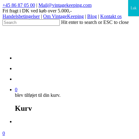
×
+45 86 87 05 00
|
Mail@vintagekeeping.com
Luk
Fri fragt i DK ved køb over 5.000,-
Handelsbetingelser
|
Om VintageKeeping
|
Blog
|
Kontakt os
Hit enter to search or ESC to close
0
blev tilføjet til din kurv.
Kurv
0