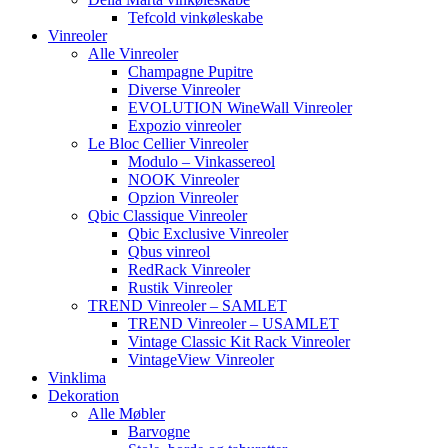
Tefcold vinkøleskabe
Vinreoler
Alle Vinreoler
Champagne Pupitre
Diverse Vinreoler
EVOLUTION WineWall Vinreoler
Expozio vinreoler
Le Bloc Cellier Vinreoler
Modulo – Vinkassereol
NOOK Vinreoler
Opzion Vinreoler
Qbic Classique Vinreoler
Qbic Exclusive Vinreoler
Qbus vinreol
RedRack Vinreoler
Rustik Vinreoler
TREND Vinreoler – SAMLET
TREND Vinreoler – USAMLET
Vintage Classic Kit Rack Vinreoler
VintageView Vinreoler
Vinklima
Dekoration
Alle Møbler
Barvogne