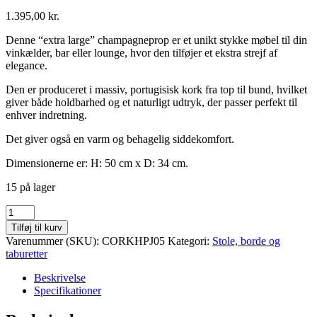
1.395,00
kr.
Denne “extra large” champagneprop er et unikt stykke møbel til din
vinkælder, bar eller lounge, hvor den tilføjer et ekstra strejf af
elegance.
Den er produceret i massiv, portugisisk kork fra top til bund, hvilket
giver både holdbarhed og et naturligt udtryk, der passer perfekt til
enhver indretning.
Det giver også en varm og behagelig siddekomfort.
Dimensionerne er: H: 50 cm x D: 34 cm.
15 på lager
Champagne
Kork
Tilføj til kurv
Stol/Bord
Varenummer (SKU):
CORKHPJ05
Kategori:
Stole, borde og
(BUET
taburetter
TOP)
antal
Beskrivelse
Specifikationer