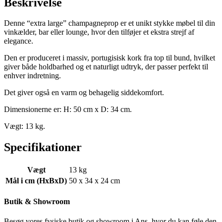
Beskrivelse
Denne “extra large” champagneprop er et unikt stykke møbel til din
vinkælder, bar eller lounge, hvor den tilføjer et ekstra strejf af
elegance.
Den er produceret i massiv, portugisisk kork fra top til bund, hvilket
giver både holdbarhed og et naturligt udtryk, der passer perfekt til
enhver indretning.
Det giver også en varm og behagelig siddekomfort.
Dimensionerne er: H: 50 cm x D: 34 cm.
Vægt: 13 kg.
Specifikationer
Vægt
13 kg
Mål i cm (HxBxD)
50 x 34 x 24 cm
Butik & Showroom
Besøg vores fysiske butik og showroom i Ans, hvor du kan føle den