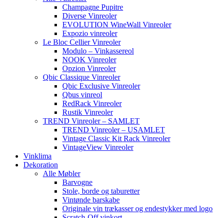
Champagne Pupitre
Diverse Vinreoler
EVOLUTION WineWall Vinreoler
Expozio vinreoler
Le Bloc Cellier Vinreoler
Modulo – Vinkassereol
NOOK Vinreoler
Opzion Vinreoler
Qbic Classique Vinreoler
Qbic Exclusive Vinreoler
Qbus vinreol
RedRack Vinreoler
Rustik Vinreoler
TREND Vinreoler – SAMLET
TREND Vinreoler – USAMLET
Vintage Classic Kit Rack Vinreoler
VintageView Vinreoler
Vinklima
Dekoration
Alle Møbler
Barvogne
Stole, borde og taburetter
Vintønde barskabe
Originale vin trækasser og endestykker med logo
Scratch-Off vinkort