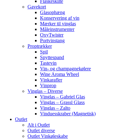
Flaskeskilte
Gavekort
Glasophæng
Konservering af vin
Mærker til vinglas
Måleinstrumenter
OxyTwister
Portvinstang
Proptrækker
Spil
Spyttespand
Tastevin
Vin- og champagnekølere
Wine Aroma Wheel
Vinkarafler
Vinprop
Vinglas – Diverse
Vinglas – Gabriel Glas
Vinglas – Grassl Glass
Vinglas – Zalto
Vinduesskraber (Magnetisk)
Outlet
Alt i Outlet
Outlet diverse
Outlet Vinkøleskabe