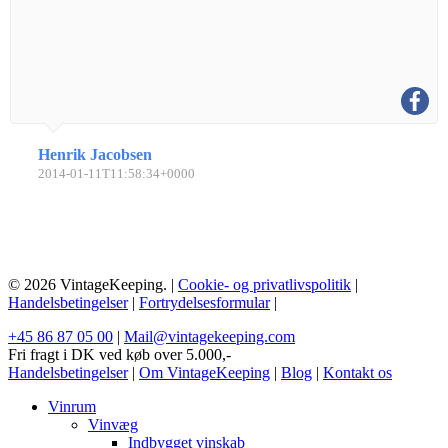
Henrik Jacobsen
2014-01-11T11:58:34+0000
© 2026 VintageKeeping. |
Cookie- og privatlivspolitik
|
Handelsbetingelser
|
Fortrydelsesformular
|
+45 86 87 05 00
|
Mail@vintagekeeping.com
Fri fragt i DK ved køb over 5.000,-
Handelsbetingelser
|
Om VintageKeeping
|
Blog
|
Kontakt os
Vinrum
Vinvæg
Indbygget vinskab