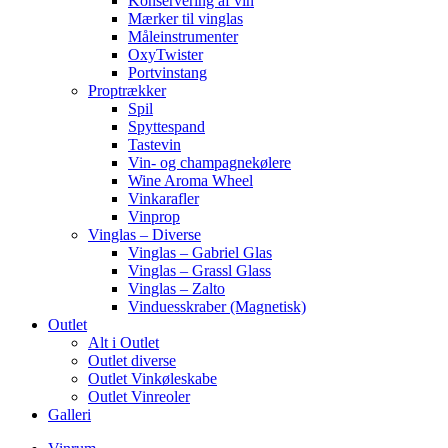
Konservering af vin
Mærker til vinglas
Måleinstrumenter
OxyTwister
Portvinstang
Proptrækker
Spil
Spyttespand
Tastevin
Vin- og champagnekølere
Wine Aroma Wheel
Vinkarafler
Vinprop
Vinglas – Diverse
Vinglas – Gabriel Glas
Vinglas – Grassl Glass
Vinglas – Zalto
Vinduesskraber (Magnetisk)
Outlet
Alt i Outlet
Outlet diverse
Outlet Vinkøleskabe
Outlet Vinreoler
Galleri