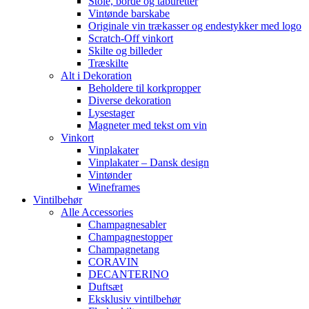
Stole, borde og taburetter
Vintønde barskabe
Originale vin trækasser og endestykker med logo
Scratch-Off vinkort
Skilte og billeder
Træskilte
Alt i Dekoration
Beholdere til korkpropper
Diverse dekoration
Lysestager
Magneter med tekst om vin
Vinkort
Vinplakater
Vinplakater – Dansk design
Vintønder
Wineframes
Vintilbehør
Alle Accessories
Champagnesabler
Champagnestopper
Champagnetang
CORAVIN
DECANTERINO
Duftsæt
Eksklusiv vintilbehør