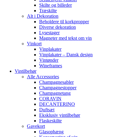
Skilte og billeder
Træskilte
Alt i Dekoration
Beholdere til korkpropper
Diverse dekoration
Lysestager
Magneter med tekst om vin
Vinkort
Vinplakater
Vinplakater – Dansk design
Vintønder
Wineframes
Vintilbehør
Alle Accessories
Champagnesabler
Champagnestopper
Champagnetang
CORAVIN
DECANTERINO
Duftsæt
Eksklusiv vintilbehør
Flaskeskilte
Gavekort
Glasophæng