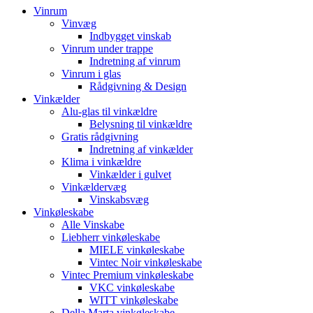
Vinrum
Vinvæg
Indbygget vinskab
Vinrum under trappe
Indretning af vinrum
Vinrum i glas
Rådgivning & Design
Vinkælder
Alu-glas til vinkældre
Belysning til vinkældre
Gratis rådgivning
Indretning af vinkælder
Klima i vinkældre
Vinkælder i gulvet
Vinkældervæg
Vinskabsvæg
Vinkøleskabe
Alle Vinskabe
Liebherr vinkøleskabe
MIELE vinkøleskabe
Vintec Noir vinkøleskabe
Vintec Premium vinkøleskabe
VKC vinkøleskabe
WITT vinkøleskabe
Della Marta vinkøleskabe