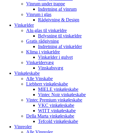
Vinrum under trappe
Indretning af vinrum
Vinrum i glas
Rådgivning & Design
Vinkælder
Alu-glas til vinkældre
Belysning til vinkældre
Gratis rådgivning
Indretning af vinkælder
Klima i vinkældre
Vinkælder i gulvet
Vinkældervæg
Vinskabsvæg
Vinkøleskabe
Alle Vinskabe
Liebherr vinkøleskabe
MIELE vinkøleskabe
Vintec Noir vinkøleskabe
Vintec Premium vinkøleskabe
VKC vinkøleskabe
WITT vinkøleskabe
Della Marta vinkøleskabe
Tefcold vinkøleskabe
Vinreoler
Alle Vinreoler