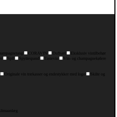
hampagnetang
CORAVIN
Duftsæt
Eksklusiv vintilbehør
er
Spil
Spyttespand
Tastevin
Vin- og champagnekølere
Originale vin trækasser og endestykker med logo
Skilte og
klimaanlæg