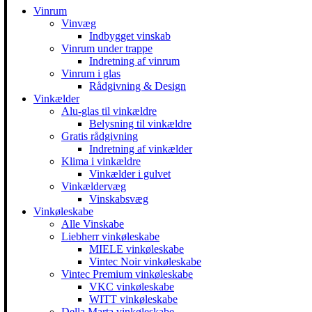
Vinrum
Vinvæg
Indbygget vinskab
Vinrum under trappe
Indretning af vinrum
Vinrum i glas
Rådgivning & Design
Vinkælder
Alu-glas til vinkældre
Belysning til vinkældre
Gratis rådgivning
Indretning af vinkælder
Klima i vinkældre
Vinkælder i gulvet
Vinkældervæg
Vinskabsvæg
Vinkøleskabe
Alle Vinskabe
Liebherr vinkøleskabe
MIELE vinkøleskabe
Vintec Noir vinkøleskabe
Vintec Premium vinkøleskabe
VKC vinkøleskabe
WITT vinkøleskabe
Della Marta vinkøleskabe