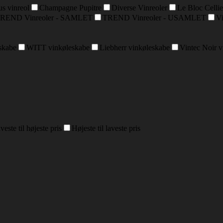
s vinreol
Champagne Pupitre
Diverse Vinreoler
Le Bloc Cellie
REND Vinreoler - SAMLET
TREND Vinreoler - USAMLET
Vi
skabe
WITT vinkøleskabe
Liebherr vinkøleskabe
Vintec Noir 
veste til højeste pris
Højeste til laveste pris