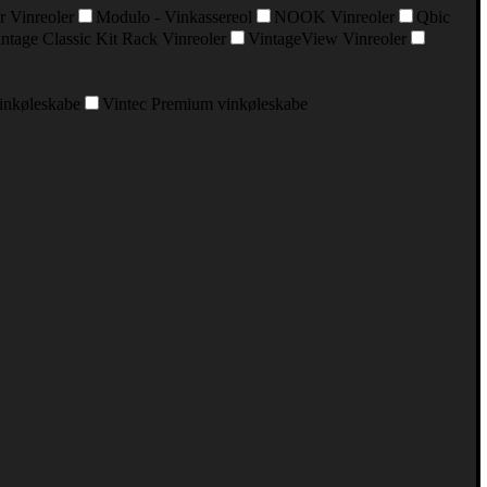
r Vinreoler
Modulo - Vinkassereol
NOOK Vinreoler
Qbic
ntage Classic Kit Rack Vinreoler
VintageView Vinreoler
vinkøleskabe
Vintec Premium vinkøleskabe