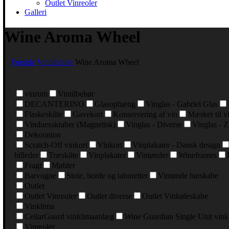
Outlet Vinreoler
Galleri
Wine Aroma Wheel
Forside
Vintilbehør
Wine Aroma Wheel
vinrum
Vintilbehør
DECANTERINO
Glasophæng
Vinglas - Gabriel Glas
Flaskeskilte
Gavekort
Konservering af vin
Mærker til v
Vinduesskraber (Magnetisk)
Vinglas - Diverse
Vinglas - Z
Dekoration
Scratch-Off vinkort
Vinkort
Vinplakater - Dansk design
billeder
Træskilte
Vinplakater
Vintønder
Wineframes
Fragt
Møbler
Barvogne
Stole, borde og taburetter
Vintønde barskabe
Outlet
Outlet Vinreoler
Outlet diverse
Outlet Vinkøleskabe
Vinklima
CellarGuard vinklimaanlæg
Wine Guardian Single Unit vin
Vinreoler