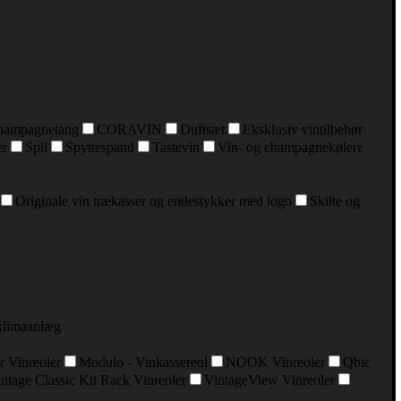
hampagnetang
CORAVIN
Duftsæt
Eksklusiv vintilbehør
er
Spil
Spyttespand
Tastevin
Vin- og champagnekølere
Originale vin trækasser og endestykker med logo
Skilte og
klimaanlæg
r Vinreoler
Modulo - Vinkassereol
NOOK Vinreoler
Qbic
ntage Classic Kit Rack Vinreoler
VintageView Vinreoler