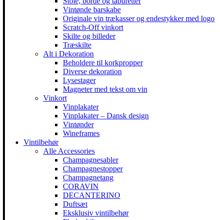
Stole, borde og taburetter
Vintønde barskabe
Originale vin trækasser og endestykker med logo
Scratch-Off vinkort
Skilte og billeder
Træskilte
Alt i Dekoration
Beholdere til korkpropper
Diverse dekoration
Lysestager
Magneter med tekst om vin
Vinkort
Vinplakater
Vinplakater – Dansk design
Vintønder
Wineframes
Vintilbehør
Alle Accessories
Champagnesabler
Champagnestopper
Champagnetang
CORAVIN
DECANTERINO
Duftsæt
Eksklusiv vintilbehør