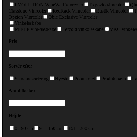
EVOLUTION WineWall Vinreoler
Expozio vinreoler
Qbu
Classique Vinreoler
RedRack Vinreoler
Rustik Vinreoler
T
Opzion Vinreoler
Qbic Exclusive Vinreoler
Vinkøleskabe
MIELE vinkøleskabe
Tefcold vinkøleskabe
VKC vinkøle
Pris
Sortér efter
Standardsortering
Nyeste
Popularitet
Produktnavn
La
Antal flasker
Højde
0 - 90 cm
91 - 150 cm
151 - 200 cm