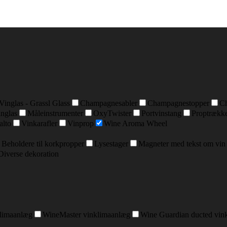
Vinglas - Grassl Glass
Champagnesabler
Champagnestopper
C
inglas
Måleinstrumenter
OxyTwister
Portvinstang
Proptrækk
alto
Vinkarafler
Vinprop
Wine Aroma Wheel
Beholdere til korkpropper
Lysestager
Magneter med tekst om vin
Diverse dekoration
klimaanlæg
WineMaster vinklimaanlæg
Wine Guardian ducted vin