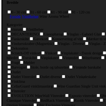
Bredde
0 - 30 cm
31 - 60 cm
61 - 90 cm
91 - 120 cm
Forside
Vintilbehør
Wine Aroma Wheel
Kategorier
vinrum
Vintilbehør
DECANTERINO
Glasophæng
Vinglas - Gabriel Glas
Flaskeskilte
Gavekort
Konservering af vin
Mærker til v
Vinduesskraber (Magnetisk)
Vinglas - Diverse
Vinglas - Z
Dekoration
Scratch-Off vinkort
Vinkort
Vinplakater - Dansk design
billeder
Træskilte
Vinplakater
Vintønder
Wineframes
Fragt
Møbler
Barvogne
Stole, borde og taburetter
Vintønde barskabe
Outlet
Outlet Vinreoler
Outlet diverse
Outlet Vinkøleskabe
Vinklima
CellarGuard vinklimaanlæg
Wine Guardian Single Unit vin
Vinreoler
EVOLUTION WineWall Vinreoler
Expozio vinreoler
Qbu
Classique Vinreoler
RedRack Vinreoler
Rustik Vinreoler
T
Opzion Vinreoler
Qbic Exclusive Vinreoler