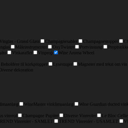
Vinglas - Grassl Glass
Champagnesabler
Champagnestopper
C
inglas
Måleinstrumenter
OxyTwister
Portvinstang
Proptrækk
alto
Vinkarafler
Vinprop
Wine Aroma Wheel
Beholdere til korkpropper
Lysestager
Magneter med tekst om vin
Diverse dekoration
klimaanlæg
WineMaster vinklimaanlæg
Wine Guardian ducted vin
s vinreol
Champagne Pupitre
Diverse Vinreoler
Le Bloc Cellie
REND Vinreoler - SAMLET
TREND Vinreoler - USAMLET
Vi