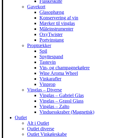
Flaskeskilte
Gavekort
Glasophæng
Konservering af vin
Mærker til vinglas
Måleinstrumenter
OxyTwister
Portvinstang
Proptrækker
Spil
Spyttespand
Tastevin
Vin- og champagnekølere
Wine Aroma Wheel
Vinkarafler
Vinprop
Vinglas – Diverse
Vinglas – Gabriel Glas
Vinglas – Grassl Glass
Vinglas – Zalto
Vinduesskraber (Magnetisk)
Outlet
Alt i Outlet
Outlet diverse
Outlet Vinkøleskabe