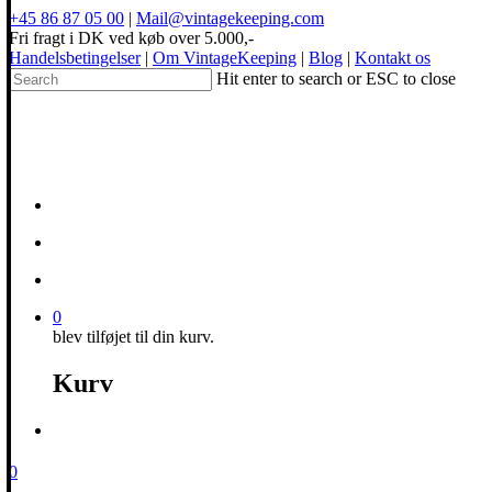
+45 86 87 05 00
|
Mail@vintagekeeping.com
Fri fragt i DK ved køb over 5.000,-
Handelsbetingelser
|
Om VintageKeeping
|
Blog
|
Kontakt os
Hit enter to search or ESC to close
0
blev tilføjet til din kurv.
Kurv
0