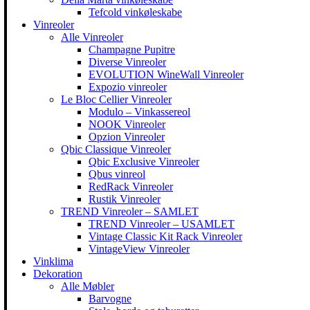
Tefcold vinkøleskabe
Vinreoler
Alle Vinreoler
Champagne Pupitre
Diverse Vinreoler
EVOLUTION WineWall Vinreoler
Expozio vinreoler
Le Bloc Cellier Vinreoler
Modulo – Vinkassereol
NOOK Vinreoler
Opzion Vinreoler
Qbic Classique Vinreoler
Qbic Exclusive Vinreoler
Qbus vinreol
RedRack Vinreoler
Rustik Vinreoler
TREND Vinreoler – SAMLET
TREND Vinreoler – USAMLET
Vintage Classic Kit Rack Vinreoler
VintageView Vinreoler
Vinklima
Dekoration
Alle Møbler
Barvogne