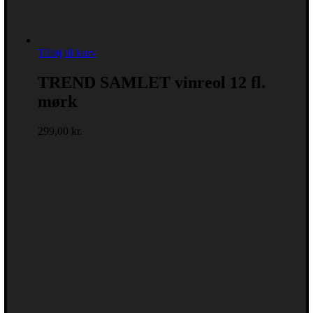
Tilføj til kurv
TREND SAMLET vinreol 12 fl.
mørk
299,00
kr.