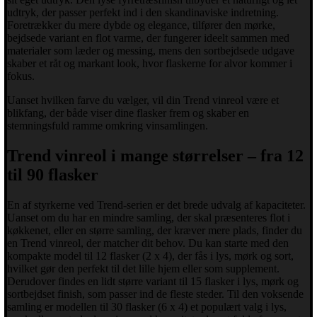
udtryk, der passer perfekt ind i den skandinaviske indretning.
Foretrækker du mere dybde og elegance, tilfører den mørke,
bejdsede variant en flot varme, der fungerer ideelt sammen med
materialer som læder og messing, mens den sortbejdsede udgave
skaber et råt og markant look, hvor flaskerne for alvor kommer i
fokus.
Uanset hvilken farve du vælger, vil din Trend vinreol være et
blikfang, der både viser dine flasker frem og skaber en
stemningsfuld ramme omkring vinsamlingen.
Trend vinreol i mange størrelser – fra 12
til 90 flasker
En af styrkerne ved Trend-serien er det brede udvalg af kapaciteter.
Uanset om du har en mindre samling, der skal præsenteres flot i
køkkenet, eller en større samling, der kræver mere plads, finder du
en Trend vinreol, der matcher dit behov. Du kan starte med den
kompakte model til 12 flasker (2 x 4), der fås i lys, mørk og sort,
hvilket gør den perfekt til det lille hjem eller som supplement.
Derudover findes en lidt større variant til 15 flasker i lys, mørk og
sortbejdset finish, som passer ind de fleste steder. Til den voksende
samling er modellen til 30 flasker (6 x 4) et populært valg i lys,