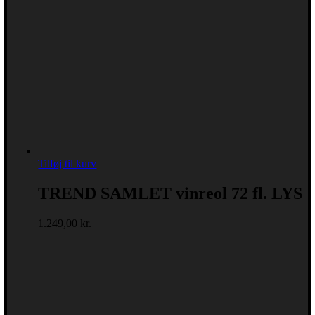
Tilføj til kurv
TREND SAMLET vinreol 72 fl. LYS
1.249,00
kr.