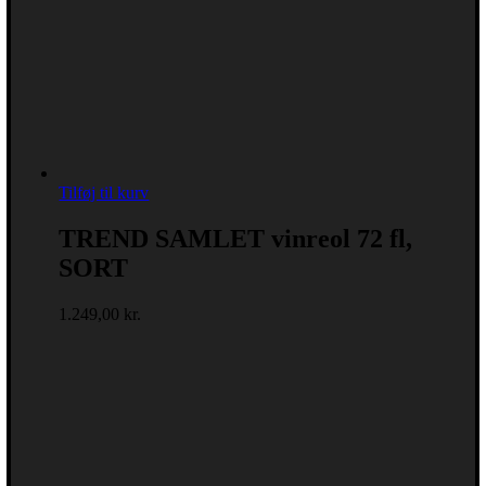
Tilføj til kurv
TREND SAMLET vinreol 72 fl,
SORT
1.249,00
kr.