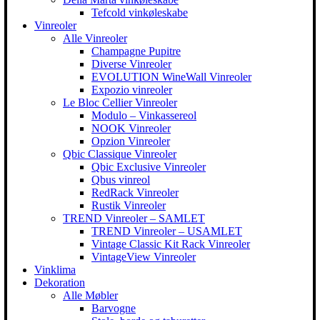
Tefcold vinkøleskabe
Vinreoler
Alle Vinreoler
Champagne Pupitre
Diverse Vinreoler
EVOLUTION WineWall Vinreoler
Expozio vinreoler
Le Bloc Cellier Vinreoler
Modulo – Vinkassereol
NOOK Vinreoler
Opzion Vinreoler
Qbic Classique Vinreoler
Qbic Exclusive Vinreoler
Qbus vinreol
RedRack Vinreoler
Rustik Vinreoler
TREND Vinreoler – SAMLET
TREND Vinreoler – USAMLET
Vintage Classic Kit Rack Vinreoler
VintageView Vinreoler
Vinklima
Dekoration
Alle Møbler
Barvogne