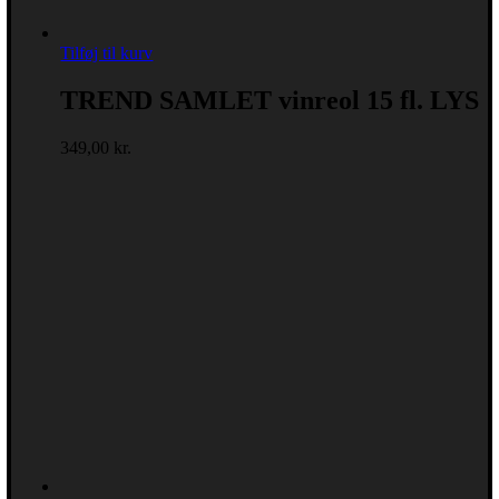
Tilføj til kurv
TREND SAMLET vinreol 15 fl. LYS
349,00
kr.