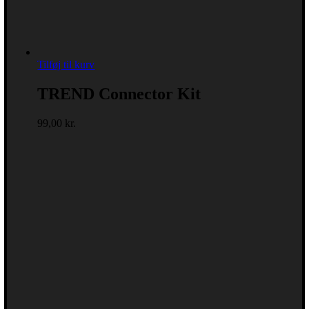
Tilføj til kurv
TREND Connector Kit
99,00
kr.