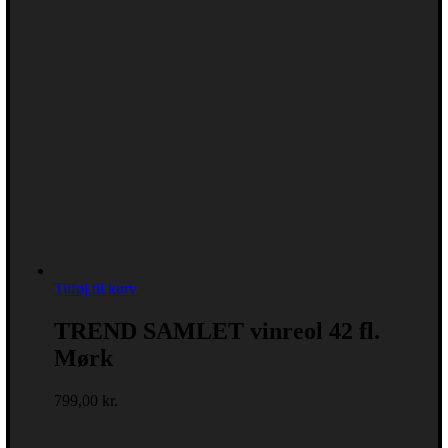
Tilføj til kurv
TREND SAMLET vinreol 42 fl.
Mørk
799,00
kr.