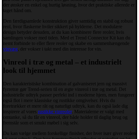
der ønsker en enkel og hurtig løsning, hvor det praktiske allerede er
taget hånd om.
Den færdigsamlede konstruktion giver samtidig en stabil og robust
reol, hvor flaskerne hviler sikkert på hylderne. Det modulære
design betyder desuden, at du kan kombinere flere reoler, hvis
samlingen vokser med tiden. Med et Trend Connector Kit kan du
nemt forbinde to eller flere reoler og skabe en sammenhængende
vinvæg
, der vokser i takt med din interesse for vin.
Vinreol i træ og metal – et industrielt
look til hjemmet
Den karakteristiske kombination af galvaniseret jern og massivt
fyrretræ gør Trend-serien til en ægte vinreol i træ og metal. Det
industrielle udtryk passer perfekt ind i moderne hjem, men fungerer
også flot i mere klassiske og rustikke omgivelser. Hvis du
foretrækker et mere råt og naturligt udtryk, kan du også lade dig
inspirere af vores
rustikke vinreoler
. Materialerne er valgt med
omtanke, så du får en vinreol, der både holder til daglig brug og
fremstår som et smukt møbel i sig selv.
Du kan vælge mellem forskellige finisher, der hver især giver reolen
sit eget udtryk. Den lyse fyrretræsfinish tilbyder et naturligt og let