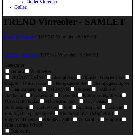
Outlet Vinreoler
Galleri
TREND Vinreoler - SAMLET
Forside
Vinreoler
TREND Vinreoler - SAMLET
Forside
Vinreoler
TREND Vinreoler - SAMLET
Kategorier
vinrum
Vintilbehør
DECANTERINO
Glasophæng
Vinglas - Gabriel Glas
Vinglas - Grassl Glass
Champagnesabler
Champagnestopper
Champagnetang
CORAVIN
Duftsæt
Eksklusiv
vintilbehør
Flaskeskilte
Gavekort
Konservering af vin
Mærker til vinglas
Måleinstrumenter
OxyTwister
Portvinstang
Proptrækker
Spil
Spyttespand
Tastevin
Vin- og champagnekølere
Vinduesskraber (Magnetisk)
Vinglas - Diverse
Vinglas - Zalto
Vinkarafler
Vinprop
Wine Aroma Wheel
Dekoration