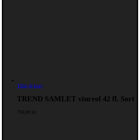
Tilføj til kurv
TREND SAMLET vinreol 42 fl. Sort
799,00
kr.