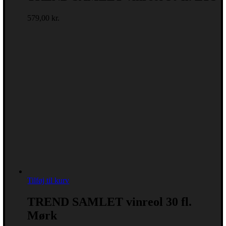
579,00
kr.
Tilføj til kurv
TREND SAMLET vinreol 30 fl.
Mørk