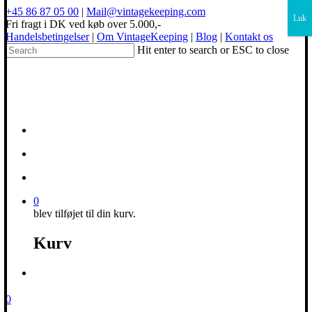
×
+45 86 87 05 00
|
Mail@vintagekeeping.com
Luk
Fri fragt i DK ved køb over 5.000,-
Handelsbetingelser
|
Om VintageKeeping
|
Blog
|
Kontakt os
Hit enter to search or ESC to close
0
blev tilføjet til din kurv.
Kurv
0