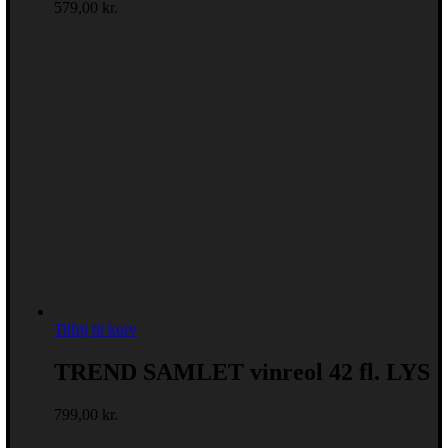
579,00
kr.
Tilføj til kurv
TREND SAMLET vinreol 42 fl. LYS
799,00
kr.