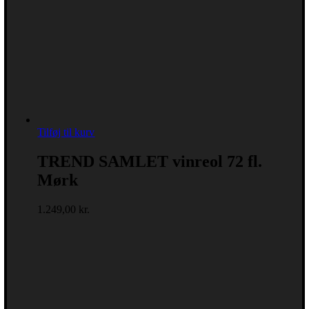
Tilføj til kurv
TREND SAMLET vinreol 72 fl.
Mørk
1.249,00
kr.