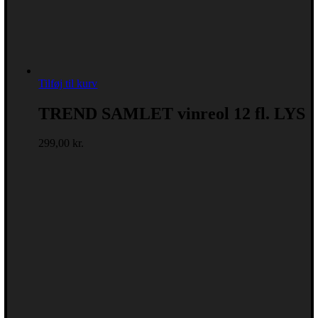
Tilføj til kurv
TREND SAMLET vinreol 12 fl. LYS
299,00
kr.