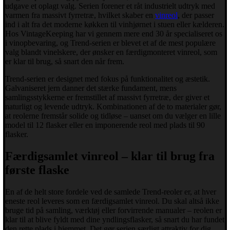
udgave et oplagt valg. Serien forener et råt industrielt udtryk med
varmen fra massivt fyrretræ, hvilket skaber en
vinreol
, der passer
ind i alt fra det moderne køkken til vinhjørnet i stuen eller kælderen.
Hos VintageKeeping har vi gennem mere end 30 år specialiseret os
i vinopbevaring, og Trend-serien er blevet et af de mest populære
valg blandt vinelskere, der ønsker en færdigmonteret vinreol, som
er klar til brug, så snart den når frem.
Trend-serien er designet med fokus på funktionalitet og æstetik.
Galvaniseret jern danner det stærke fundament, mens
samlingsstykkerne er fremstillet af massivt fyrretræ, der giver et
naturligt og levende udtryk. Kombinationen af de to materialer gør,
at reolerne fremstår solide og tidløse – uanset om du vælger en lille
model til 12 flasker eller en imponerende reol med plads til 90
flasker.
Færdigsamlet vinreol – klar til brug fra
første flaske
En af de helt store fordele ved de samlede Trend-reoler er, at hver
eneste reol leveres som en færdigsamlet vinreol. Du skal altså ikke
bruge tid på samling, værktøj eller forvirrende manualer – reolen er
klar til at blive fyldt med dine yndlingsflasker, så snart du har fundet
den rette plads i hjemmet. Det gør serien særligt attraktiv for dig,