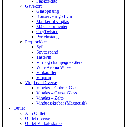
Flaskeskilte
Gavekort
Glasophæng
Konservering af vin
Mærker til vinglas
Måleinstrumenter
OxyTwister
Portvinstang
Proptrækker
Spil
Spyttespand
Tastevin
Vin- og champagnekølere
Wine Aroma Wheel
Vinkarafler
Vinprop
Vinglas – Diverse
Vinglas – Gabriel Glas
Vinglas – Grassl Glass
Vinglas – Zalto
Vinduesskraber (Magnetisk)
Outlet
Alt i Outlet
Outlet diverse
Outlet Vinkøleskabe