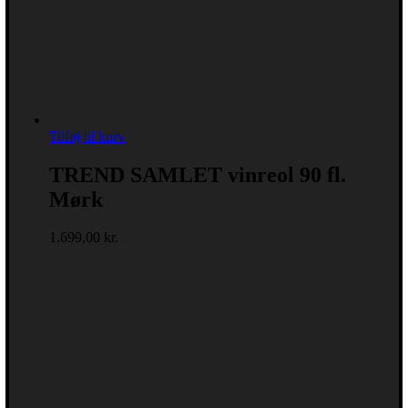
Tilføj til kurv
TREND SAMLET vinreol 90 fl.
Mørk
1.699,00
kr.