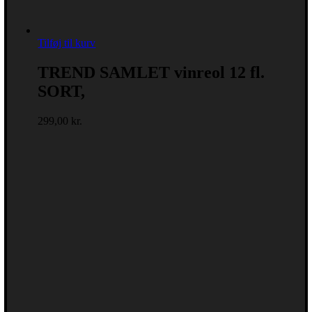
Tilføj til kurv
TREND SAMLET vinreol 12 fl.
SORT,
299,00
kr.