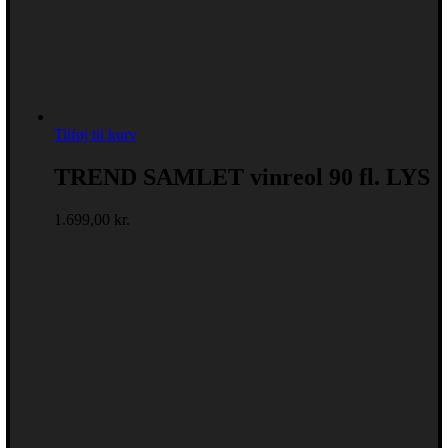
Tilføj til kurv
TREND SAMLET vinreol 90 fl. LYS
1.699,00
kr.