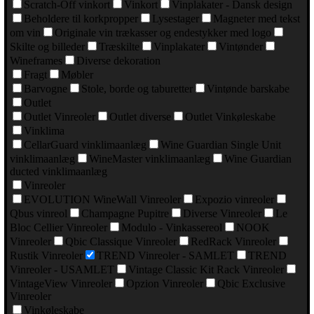
Scratch-Off vinkort
Vinkort
Vinplakater - Dansk design
Beholdere til korkpropper
Lysestager
Magneter med tekst
om vin
Originale vin trækasser og endestykker med logo
Skilte og billeder
Træskilte
Vinplakater
Vintønder
Wineframes
Diverse dekoration
Fragt
Møbler
Barvogne
Stole, borde og taburetter
Vintønde barskabe
Outlet
Outlet Vinreoler
Outlet diverse
Outlet Vinkøleskabe
Vinklima
CellarGuard vinklimaanlæg
Wine Guardian Single Unit
vinklimaanlæg
WineMaster vinklimaanlæg
Wine Guardian
ducted vinklimaanlæg
Vinreoler
EVOLUTION WineWall Vinreoler
Expozio vinreoler
Qbus vinreol
Champagne Pupitre
Diverse Vinreoler
Le
Bloc Cellier Vinreoler
Modulo - Vinkassereol
NOOK
Vinreoler
Qbic Classique Vinreoler
RedRack Vinreoler
Rustik Vinreoler
TREND Vinreoler - SAMLET
TREND
Vinreoler - USAMLET
Vintage Classic Kit Rack Vinreoler
VintageView Vinreoler
Opzion Vinreoler
Qbic Exclusive
Vinreoler
Vinkøleskabe