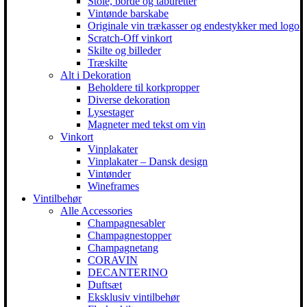
Stole, borde og taburetter
Vintønde barskabe
Originale vin trækasser og endestykker med logo
Scratch-Off vinkort
Skilte og billeder
Træskilte
Alt i Dekoration
Beholdere til korkpropper
Diverse dekoration
Lysestager
Magneter med tekst om vin
Vinkort
Vinplakater
Vinplakater – Dansk design
Vintønder
Wineframes
Vintilbehør
Alle Accessories
Champagnesabler
Champagnestopper
Champagnetang
CORAVIN
DECANTERINO
Duftsæt
Eksklusiv vintilbehør