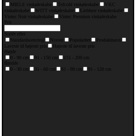
MIELE vinkøleskabe
Tefcold vinkøleskabe
VKC
vinkøleskabe
WITT vinkøleskabe
Liebherr vinkøleskabe
Vintec Noir vinkøleskabe
Vintec Premium vinkøleskabe
Pris
Sortér efter
Standardsortering
Nyeste
Popularitet
Produktnavn
Laveste til højeste pris
Højeste til laveste pris
Højde
0 - 90 cm
91 - 150 cm
151 - 200 cm
Bredde
0 - 30 cm
31 - 60 cm
61 - 90 cm
91 - 120 cm