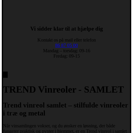
Vi sidder klar til at hjælpe dig
Kontakt os på mail eller telefon
86 87 05 00
Mandag – torsdag: 09-16
Fredag: 09-15
TREND Vinreoler - SAMLET
Trend vinreol samlet – stilfulde vinreoler
i træ og metal
Når vinsamlingen vokser, og du ønsker en løsning, der både
fungerer praktisk og pynter i hjemmet, er en Trend vinreol i samlet