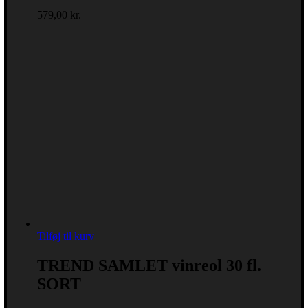
579,00
kr.
Tilføj til kurv
TREND SAMLET vinreol 30 fl.
SORT