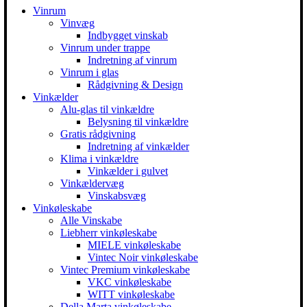
Vinrum
Vinvæg
Indbygget vinskab
Vinrum under trappe
Indretning af vinrum
Vinrum i glas
Rådgivning & Design
Vinkælder
Alu-glas til vinkældre
Belysning til vinkældre
Gratis rådgivning
Indretning af vinkælder
Klima i vinkældre
Vinkælder i gulvet
Vinkældervæg
Vinskabsvæg
Vinkøleskabe
Alle Vinskabe
Liebherr vinkøleskabe
MIELE vinkøleskabe
Vintec Noir vinkøleskabe
Vintec Premium vinkøleskabe
VKC vinkøleskabe
WITT vinkøleskabe
Della Marta vinkøleskabe