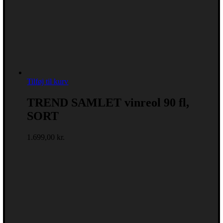
Tilføj til kurv
TREND SAMLET vinreol 90 fl,
SORT
1.699,00
kr.