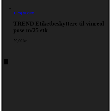
Tilføj til kurv
TREND Etiketbeskyttere til vinreol
pose m/25 stk
79,00
kr.