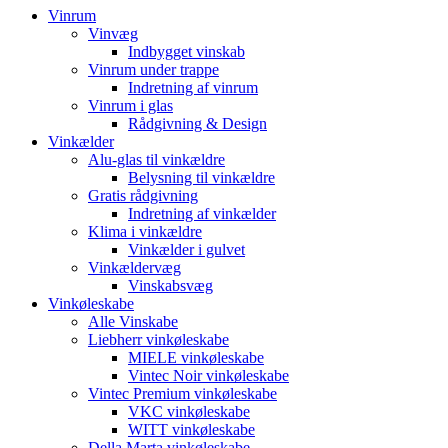
Vinrum
Vinvæg
Indbygget vinskab
Vinrum under trappe
Indretning af vinrum
Vinrum i glas
Rådgivning & Design
Vinkælder
Alu-glas til vinkældre
Belysning til vinkældre
Gratis rådgivning
Indretning af vinkælder
Klima i vinkældre
Vinkælder i gulvet
Vinkældervæg
Vinskabsvæg
Vinkøleskabe
Alle Vinskabe
Liebherr vinkøleskabe
MIELE vinkøleskabe
Vintec Noir vinkøleskabe
Vintec Premium vinkøleskabe
VKC vinkøleskabe
WITT vinkøleskabe
Della Marta vinkøleskabe