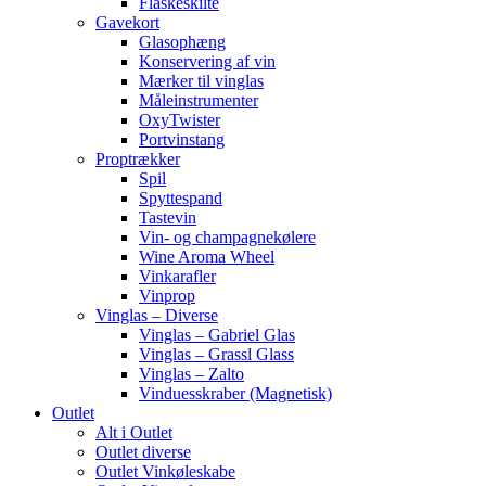
Flaskeskilte
Gavekort
Glasophæng
Konservering af vin
Mærker til vinglas
Måleinstrumenter
OxyTwister
Portvinstang
Proptrækker
Spil
Spyttespand
Tastevin
Vin- og champagnekølere
Wine Aroma Wheel
Vinkarafler
Vinprop
Vinglas – Diverse
Vinglas – Gabriel Glas
Vinglas – Grassl Glass
Vinglas – Zalto
Vinduesskraber (Magnetisk)
Outlet
Alt i Outlet
Outlet diverse
Outlet Vinkøleskabe