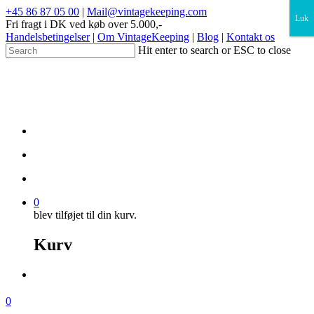
×
+45 86 87 05 00
|
Mail@vintagekeeping.com
Luk
Fri fragt i DK ved køb over 5.000,-
Handelsbetingelser
|
Om VintageKeeping
|
Blog
|
Kontakt os
Hit enter to search or ESC to close
0
blev tilføjet til din kurv.
Kurv
0