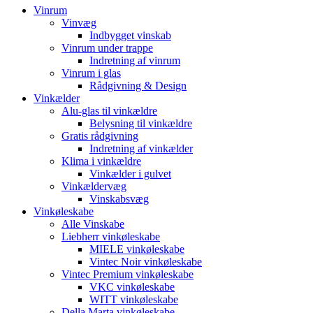
Vinrum
Vinvæg
Indbygget vinskab
Vinrum under trappe
Indretning af vinrum
Vinrum i glas
Rådgivning & Design
Vinkælder
Alu-glas til vinkældre
Belysning til vinkældre
Gratis rådgivning
Indretning af vinkælder
Klima i vinkældre
Vinkælder i gulvet
Vinkældervæg
Vinskabsvæg
Vinkøleskabe
Alle Vinskabe
Liebherr vinkøleskabe
MIELE vinkøleskabe
Vintec Noir vinkøleskabe
Vintec Premium vinkøleskabe
VKC vinkøleskabe
WITT vinkøleskabe
Della Marta vinkøleskabe