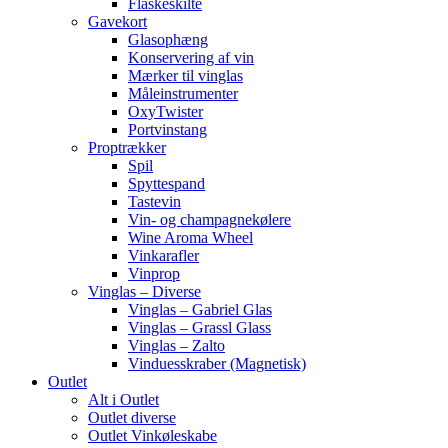
Flaskeskilte
Gavekort
Glasophæng
Konservering af vin
Mærker til vinglas
Måleinstrumenter
OxyTwister
Portvinstang
Proptrækker
Spil
Spyttespand
Tastevin
Vin- og champagnekølere
Wine Aroma Wheel
Vinkarafler
Vinprop
Vinglas – Diverse
Vinglas – Gabriel Glas
Vinglas – Grassl Glass
Vinglas – Zalto
Vinduesskraber (Magnetisk)
Outlet
Alt i Outlet
Outlet diverse
Outlet Vinkøleskabe