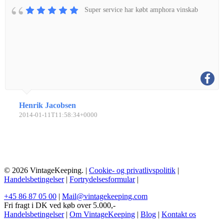
Super service har købt amphora vinskab
Henrik Jacobsen
2014-01-11T11:58:34+0000
© 2026 VintageKeeping. |
Cookie- og privatlivspolitik
|
Handelsbetingelser
|
Fortrydelsesformular
|
+45 86 87 05 00
|
Mail@vintagekeeping.com
Fri fragt i DK ved køb over 5.000,-
Handelsbetingelser
|
Om VintageKeeping
|
Blog
|
Kontakt os