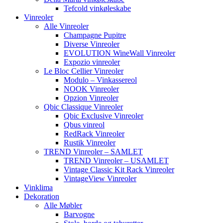
Tefcold vinkøleskabe
Vinreoler
Alle Vinreoler
Champagne Pupitre
Diverse Vinreoler
EVOLUTION WineWall Vinreoler
Expozio vinreoler
Le Bloc Cellier Vinreoler
Modulo – Vinkassereol
NOOK Vinreoler
Opzion Vinreoler
Qbic Classique Vinreoler
Qbic Exclusive Vinreoler
Qbus vinreol
RedRack Vinreoler
Rustik Vinreoler
TREND Vinreoler – SAMLET
TREND Vinreoler – USAMLET
Vintage Classic Kit Rack Vinreoler
VintageView Vinreoler
Vinklima
Dekoration
Alle Møbler
Barvogne