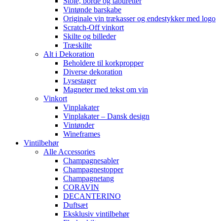
Stole, borde og taburetter
Vintønde barskabe
Originale vin trækasser og endestykker med logo
Scratch-Off vinkort
Skilte og billeder
Træskilte
Alt i Dekoration
Beholdere til korkpropper
Diverse dekoration
Lysestager
Magneter med tekst om vin
Vinkort
Vinplakater
Vinplakater – Dansk design
Vintønder
Wineframes
Vintilbehør
Alle Accessories
Champagnesabler
Champagnestopper
Champagnetang
CORAVIN
DECANTERINO
Duftsæt
Eksklusiv vintilbehør