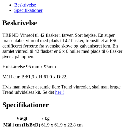
Sort
Beskrivelse
antal
Specifikationer
Beskrivelse
TREND Vinreol til 42 flasker i farven Sort bejdse. En super
præsentabel vinreol med plads til 42 flasker, fremstillet af FSC
certificeret fyrretræ fra svenske skove og galvaniseret jern. En
samlet vinreol til 42 flasker er 6 x 6 huller med plads til 6 flasker
øverst på toppen.
Hulstørrelse 95 mm x 95mm.
Mål i cm: B:61,9 x H:61,9 x D:22,
Hvis man ønsker at samle flere Trend vinreoler, skal man bruge
Trend udvidelses kit. Se det
her !
Specifikationer
Vægt
7 kg
Mål i cm (HxBxD)
61,9 x 61,9 x 22,8 cm