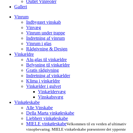
Outlet Vinreoler
Galleri
Vinrum
Indbygget vinskab
Vinvæg
Vinrum under trappe
Indretning af vinrum
Vinrum i glas
Rådgivning & Design
Vinkældre
Alu-glas til vinkældre
Belysning til vinkældre
Gratis rådgivning
Indretning af vinkælder
Klima i vinkældre
Vinkælder i gulvet
Vinkældervæg
Vinskabsvæg
Vinkøleskabe
Alle Vinskabe
Della Marta vinkøleskabe
Liebherr vinkøleskabe
MIELE vinkøleskabe
Velkommen til en verden af ultimativ
vinopbevaring. MIELE vinkøleskabe præsenterer det ypperste