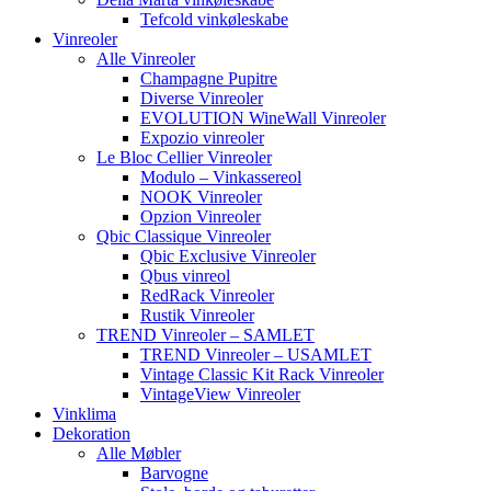
Tefcold vinkøleskabe
Vinreoler
Alle Vinreoler
Champagne Pupitre
Diverse Vinreoler
EVOLUTION WineWall Vinreoler
Expozio vinreoler
Le Bloc Cellier Vinreoler
Modulo – Vinkassereol
NOOK Vinreoler
Opzion Vinreoler
Qbic Classique Vinreoler
Qbic Exclusive Vinreoler
Qbus vinreol
RedRack Vinreoler
Rustik Vinreoler
TREND Vinreoler – SAMLET
TREND Vinreoler – USAMLET
Vintage Classic Kit Rack Vinreoler
VintageView Vinreoler
Vinklima
Dekoration
Alle Møbler
Barvogne