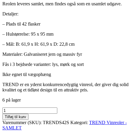
Reolen leveres samlet, men findes også som en usamlet udgave.
Detaljer:
– Plads til 42 flasker
– Hulstørrelse: 95 x 95 mm
– Mål: B: 61,9 x H: 61,9 x D: 22,8 cm
Materialer: Galvaniseret jern og massiv fyr
Fås i 3 bejdsede varianter: lys, mørk og sort
Ikke egnet til vægophæng
TREND er en yderst konkurrencedygtig vinreol, der giver dig solid
kvalitet og et tidløst design til en attraktiv pris.
6 på lager
TREND
SAMLET
Tilføj til kurv
vinreol
Varenummer (SKU):
TRENDS42S
Kategori:
TREND Vinreoler -
42
SAMLET
fl.