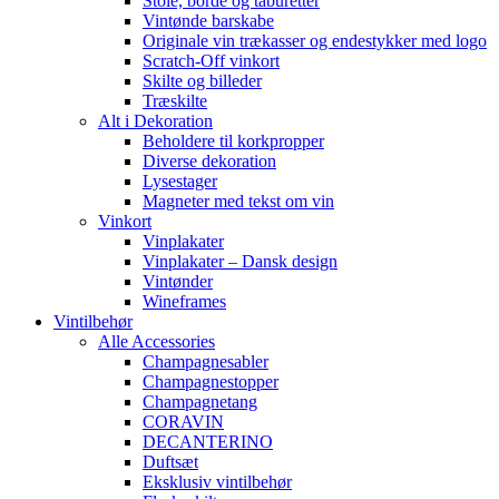
Stole, borde og taburetter
Vintønde barskabe
Originale vin trækasser og endestykker med logo
Scratch-Off vinkort
Skilte og billeder
Træskilte
Alt i Dekoration
Beholdere til korkpropper
Diverse dekoration
Lysestager
Magneter med tekst om vin
Vinkort
Vinplakater
Vinplakater – Dansk design
Vintønder
Wineframes
Vintilbehør
Alle Accessories
Champagnesabler
Champagnestopper
Champagnetang
CORAVIN
DECANTERINO
Duftsæt
Eksklusiv vintilbehør