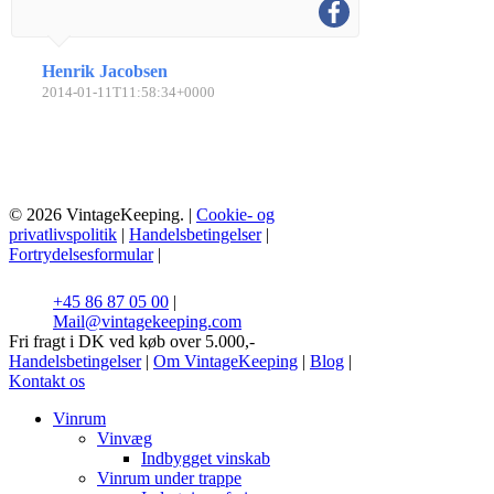
Henrik Jacobsen
2014-01-11T11:58:34+0000
© 2026 VintageKeeping. |
Cookie- og
privatlivspolitik
|
Handelsbetingelser
|
Fortrydelsesformular
|
+45 86 87 05 00
|
Mail@vintagekeeping.com
Fri fragt i DK ved køb over 5.000,-
Handelsbetingelser
|
Om VintageKeeping
|
Blog
|
Kontakt os
Vinrum
Vinvæg
Indbygget vinskab
Vinrum under trappe