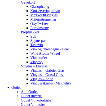
Gavekort
Glasophæng
Konservering af vin
Mærker til vinglas
Måleinstrumenter
OxyTwister
Portvinstang
Proptrækker
Spil
Spyttespand
Tastevin
Vin- og champagnekølere
Wine Aroma Wheel
Vinkarafler
Vinprop
Vinglas – Diverse
Vinglas – Gabriel Glas
Vinglas – Grassl Glass
Vinglas – Zalto
Vinduesskraber (Magnetisk)
Outlet
Alt i Outlet
Outlet diverse
Outlet Vinkøleskabe
Outlet Vinreoler