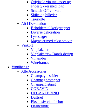
Originale vin trækasser og
endestykker med logo
Scratch-Off vinkort
Skilte og billeder
Træskilte
Alt i Dekoration
Beholdere til korkpropper
Diverse dekoration
Lysestager
Magneter med tekst om vin
Vinkort
Vinplakater
Vinplakater – Dansk design
Vintønder
Wineframes
Vintilbehør
Alle Accessories
Champagnesabler
Champagnestopper
Champagnetang
CORAVIN
DECANTERINO
Duftsæt
Eksklusiv vintilbehør
Flaskeskilte