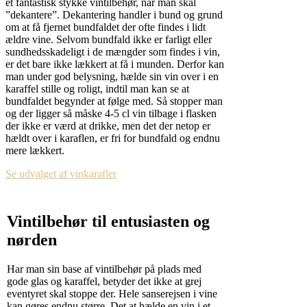
et fantastisk stykke vintilbehør, når man skal
”dekantere”. Dekantering handler i bund og grund
om at få fjernet bundfaldet der ofte findes i lidt
ældre vine. Selvom bundfald ikke er farligt eller
sundhedsskadeligt i de mængder som findes i vin,
er det bare ikke lækkert at få i munden. Derfor kan
man under god belysning, hælde sin vin over i en
karaffel stille og roligt, indtil man kan se at
bundfaldet begynder at følge med. Så stopper man
og der ligger så måske 4-5 cl vin tilbage i flasken
der ikke er værd at drikke, men det der netop er
hældt over i karaflen, er fri for bundfald og endnu
mere lækkert.
Se udvalget af vinkarafler
Vintilbehør til entusiasten og
nørden
Har man sin base af vintilbehør på plads med
gode glas og karaffel, betyder det ikke at grej
eventyret skal stoppe der. Hele sanserejsen i vine
kan gøres endnu større. Det at hælde en vin i et