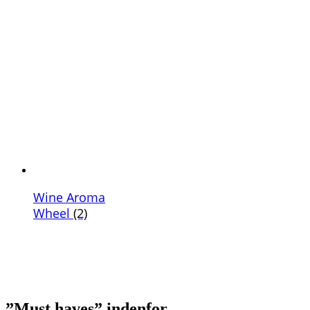
Wine Aroma
Wheel
(2)
”Must haves” indenfor