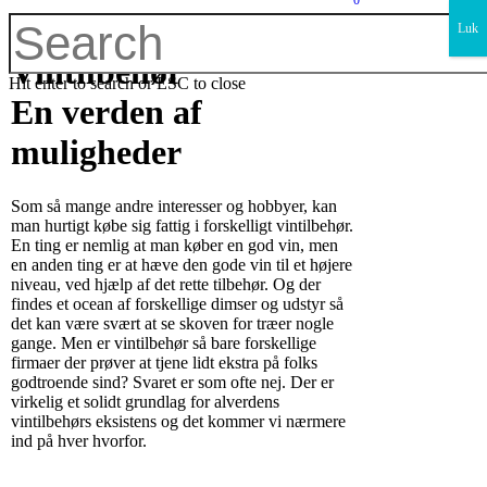
0
×
Luk
Vintilbehør
Hit enter to search or ESC to close
En verden af
muligheder
Som så mange andre interesser og hobbyer, kan
man hurtigt købe sig fattig i forskelligt vintilbehør.
En ting er nemlig at man køber en god vin, men
en anden ting er at hæve den gode vin til et højere
niveau, ved hjælp af det rette tilbehør. Og der
findes et ocean af forskellige dimser og udstyr så
det kan være svært at se skoven for træer nogle
gange. Men er vintilbehør så bare forskellige
firmaer der prøver at tjene lidt ekstra på folks
godtroende sind? Svaret er som ofte nej. Der er
virkelig et solidt grundlag for alverdens
vintilbehørs eksistens og det kommer vi nærmere
ind på hver hvorfor.