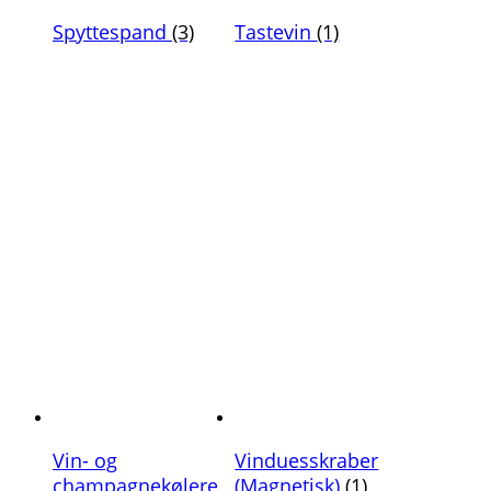
Spyttespand
(3)
Tastevin
(1)
Vin- og
Vinduesskraber
champagnekølere
(Magnetisk)
(1)