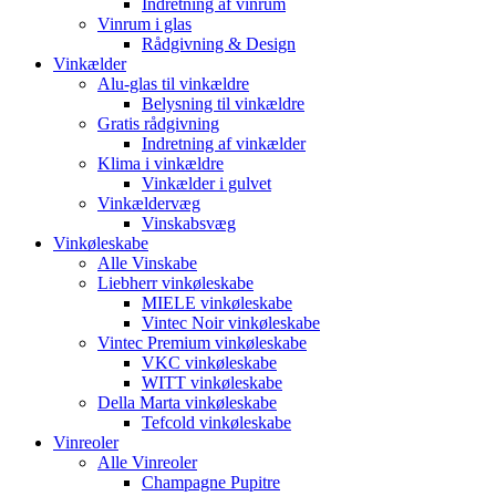
Indretning af vinrum
Vinrum i glas
Rådgivning & Design
Vinkælder
Alu-glas til vinkældre
Belysning til vinkældre
Gratis rådgivning
Indretning af vinkælder
Klima i vinkældre
Vinkælder i gulvet
Vinkældervæg
Vinskabsvæg
Vinkøleskabe
Alle Vinskabe
Liebherr vinkøleskabe
MIELE vinkøleskabe
Vintec Noir vinkøleskabe
Vintec Premium vinkøleskabe
VKC vinkøleskabe
WITT vinkøleskabe
Della Marta vinkøleskabe
Tefcold vinkøleskabe
Vinreoler
Alle Vinreoler
Champagne Pupitre