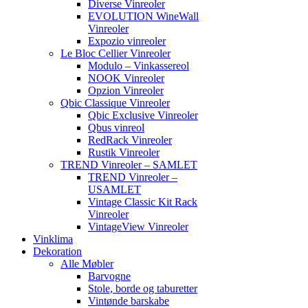
Diverse Vinreoler
EVOLUTION WineWall
Vinreoler
Expozio vinreoler
Le Bloc Cellier Vinreoler
Modulo – Vinkassereol
NOOK Vinreoler
Opzion Vinreoler
Qbic Classique Vinreoler
Qbic Exclusive Vinreoler
Qbus vinreol
RedRack Vinreoler
Rustik Vinreoler
TREND Vinreoler – SAMLET
TREND Vinreoler –
USAMLET
Vintage Classic Kit Rack
Vinreoler
VintageView Vinreoler
Vinklima
Dekoration
Alle Møbler
Barvogne
Stole, borde og taburetter
Vintønde barskabe