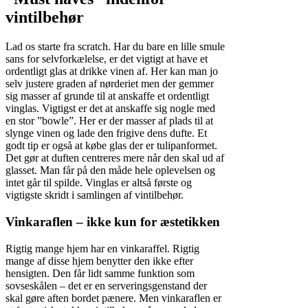
vintilbehør
Lad os starte fra scratch. Har du bare en lille smule
sans for selvforkælelse, er det vigtigt at have et
ordentligt glas at drikke vinen af. Her kan man jo
selv justere graden af nørderiet men der gemmer
sig masser af grunde til at anskaffe et ordentligt
vinglas. Vigtigst er det at anskaffe sig nogle med
en stor ”bowle”. Her er der masser af plads til at
slynge vinen og lade den frigive dens dufte. Et
godt tip er også at købe glas der er tulipanformet.
Det gør at duften centreres mere når den skal ud af
glasset. Man får på den måde hele oplevelsen og
intet går til spilde. Vinglas er altså første og
vigtigste skridt i samlingen af vintilbehør.
Vinkaraflen – ikke kun for æstetikken
Rigtig mange hjem har en vinkaraffel. Rigtig
mange af disse hjem benytter den ikke efter
hensigten. Den får lidt samme funktion som
sovseskålen – det er en serveringsgenstand der
skal gøre aften bordet pænere. Men vinkaraflen er