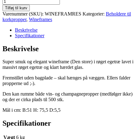
Tilføj til kurv
Varenummer (SKU):
WINEFRAMRES
Kategorier:
Beholdere til
korkpropper
,
Wineframes
Beskrivelse
Specifikationer
Beskrivelse
Super smuk og elegant wineframe (Den store) i røget egetræ lavet i
massivt røget egetræ og klart hærdet glas.
Fremstillet uden bagplade – skal hænges på væggen. Ellers falder
propperne ud ;-).
Den kan rumme både vin- og champagnepropper (medfølger ikke)
og der er cirka plads til 500 stk.
Mål i cm: B:51 H: 75,5 D:5,5
Specifikationer
Vægt
6 kg