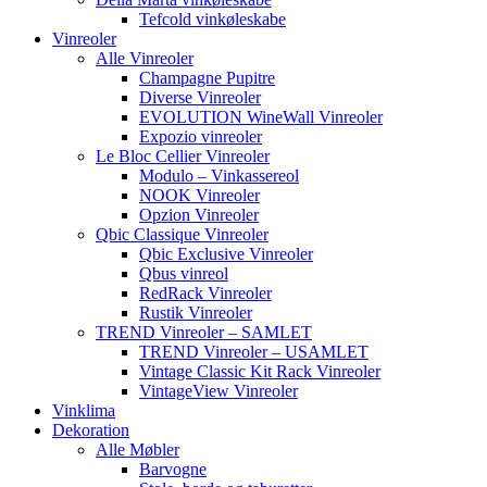
Tefcold vinkøleskabe
Vinreoler
Alle Vinreoler
Champagne Pupitre
Diverse Vinreoler
EVOLUTION WineWall Vinreoler
Expozio vinreoler
Le Bloc Cellier Vinreoler
Modulo – Vinkassereol
NOOK Vinreoler
Opzion Vinreoler
Qbic Classique Vinreoler
Qbic Exclusive Vinreoler
Qbus vinreol
RedRack Vinreoler
Rustik Vinreoler
TREND Vinreoler – SAMLET
TREND Vinreoler – USAMLET
Vintage Classic Kit Rack Vinreoler
VintageView Vinreoler
Vinklima
Dekoration
Alle Møbler
Barvogne