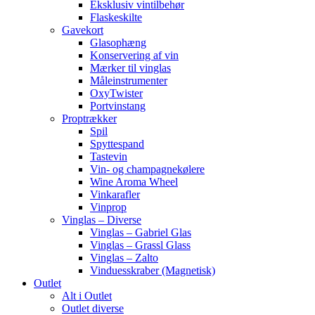
Eksklusiv vintilbehør
Flaskeskilte
Gavekort
Glasophæng
Konservering af vin
Mærker til vinglas
Måleinstrumenter
OxyTwister
Portvinstang
Proptrækker
Spil
Spyttespand
Tastevin
Vin- og champagnekølere
Wine Aroma Wheel
Vinkarafler
Vinprop
Vinglas – Diverse
Vinglas – Gabriel Glas
Vinglas – Grassl Glass
Vinglas – Zalto
Vinduesskraber (Magnetisk)
Outlet
Alt i Outlet
Outlet diverse