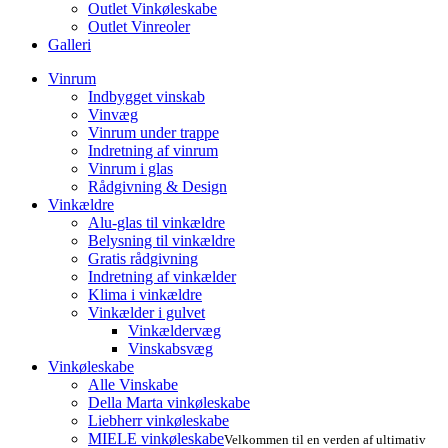
Outlet Vinkøleskabe
Outlet Vinreoler
Galleri
Vinrum
Indbygget vinskab
Vinvæg
Vinrum under trappe
Indretning af vinrum
Vinrum i glas
Rådgivning & Design
Vinkældre
Alu-glas til vinkældre
Belysning til vinkældre
Gratis rådgivning
Indretning af vinkælder
Klima i vinkældre
Vinkælder i gulvet
Vinkældervæg
Vinskabsvæg
Vinkøleskabe
Alle Vinskabe
Della Marta vinkøleskabe
Liebherr vinkøleskabe
MIELE vinkøleskabe
Velkommen til en verden af ultimativ