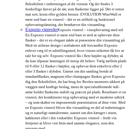
fleksibilitet i indretningen af dit vinrum. Og der findes 3
forskellige farver på de rør, som flaskerne ligger på. Det er enten
mat sort, krom eller gylden bronze. EVOLUTION WineWall er
mere end bare en vinreol – det er en stilfuld og funktionel
opbevaringsløsning, der fremhæver din vinsamling.
Expozio vinreoler
Expozio vinreol – vinopbevaring med stil
En Expozio vinreol er mere end bare et sted at opbevare dine
flasker – det er en elegant måde at præsentere din vinsamling på.
Med sit stilrene design i sortlakeret stål forvandler Expozio
enhver væg til et udstillingssted, hvor vinens etiketter får lov at
tale for sig selv. Expozio vinreol fås i flere højder og dybder, så
du kan tilpasse løsningen til netop dit behov. Vælg mellem plads
til 9 eller 12 flasker i højden, og opbevar dem enkeltvis eller 2
eller 3 flasker i dybden. Uanset om din samling består af
standardflasker, magnum eller champagne flasker, giver Expozio
dig den fleksibilitet, du har brug for. Reolen monteres sikkert på
væggen med kraftige beslag, mens de specialudformede stål-
arme holder flaskerne stabilt og præcist på plads. Resultatet er en
vinreol, der kombinerer tryg opbevaring med et moderne udtryk
– og som skaber en imponerende præsentation af dine vine. Med
en Expozio vinreol bliver din vinsamling en del af indretningen
og et naturligt samtaleemne, uanset om den hænger i stuen,
køkkenet eller i din vinkælder. Expozio vinreol – fordi vin
fortjener at blive vist frem med samme elegance, som den
serveres med.