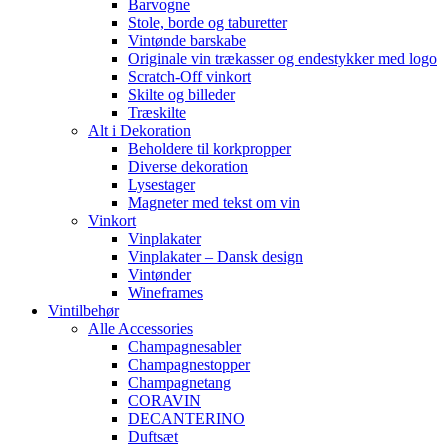
Barvogne
Stole, borde og taburetter
Vintønde barskabe
Originale vin trækasser og endestykker med logo
Scratch-Off vinkort
Skilte og billeder
Træskilte
Alt i Dekoration
Beholdere til korkpropper
Diverse dekoration
Lysestager
Magneter med tekst om vin
Vinkort
Vinplakater
Vinplakater – Dansk design
Vintønder
Wineframes
Vintilbehør
Alle Accessories
Champagnesabler
Champagnestopper
Champagnetang
CORAVIN
DECANTERINO
Duftsæt