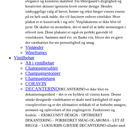
elegance og kunstens skønhed. Fru Østergaard’s dygtighed og
kreativitet skinner igennem hvert eneste design. Hendes
omhyggelige valg af farver, former og tekst fanger vinens essens
på en helt unik måde, der vil fascinere enhver vinelsker. Hver
plakat er et kunstværk i sig selv. Vinplakaterne er ikke blot til
pynt. De skaber en atomsfære, der er med til at løfte stemningen i
ethvert rum. Disse plakater er også en perfekt gaveidé til
vinelskeren. Sammen med evt. en flaske vin, bliver det en gave
der værdsættes for sin personlighed og smag.
Vintønder
Wineframes
Vintilbehør
Alt i vintilbehør
Champagnesabler
Champagnestopper
Champagnetang
CORAVIN
DECANTERINO
DECANTERINO er ikke blot en
dekanteringsenhed – det er en hyldest til vinens kunst. Denne
smukt designede vindekanter er skabt med kærlighed til ægte
vinoplevelser og er det ultimative redskab til at forbedre smagen,
aromaen og oplevelsen af din ynglingsvin. Funktioner og
fordele: – EKSKLUSIVT DESIGN – OPTIMERET
DEKANTERING – FORBEDRET SMAG OG AROMA – LET AT
BRUGE – LUKSURIØS GAVEIDÉ DECANTERINO tillader med