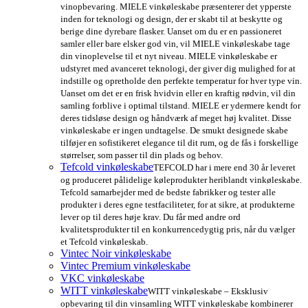
vinopbevaring. MIELE vinkøleskabe præsenterer det ypperste
inden for teknologi og design, der er skabt til at beskytte og
berige dine dyrebare flasker. Uanset om du er en passioneret
samler eller bare elsker god vin, vil MIELE vinkøleskabe tage
din vinoplevelse til et nyt niveau. MIELE vinkøleskabe er
udstyret med avanceret teknologi, der giver dig mulighed for at
indstille og opretholde den perfekte temperatur for hver type vin.
Uanset om det er en frisk hvidvin eller en kraftig rødvin, vil din
samling forblive i optimal tilstand. MIELE er ydermere kendt for
deres tidsløse design og håndværk af meget høj kvalitet. Disse
vinkøleskabe er ingen undtagelse. De smukt designede skabe
tilføjer en sofistikeret elegance til dit rum, og de fås i forskellige
størrelser, som passer til din plads og behov.
Tefcold vinkøleskabe
TEFCOLD har i mere end 30 år leveret
og produceret pålidelige køleprodukter heriblandt vinkøleskabe.
Tefcold samarbejder med de bedste fabrikker og tester alle
produkter i deres egne testfaciliteter, for at sikre, at produkterne
lever op til deres høje krav. Du får med andre ord
kvalitetsprodukter til en konkurrencedygtig pris, når du vælger
et Tefcold vinkøleskab.
Vintec Noir vinkøleskabe
Vintec Premium vinkøleskabe
VKC vinkøleskabe
WITT vinkøleskabe
WITT vinkøleskabe – Eksklusiv
opbevaring til din vinsamling WITT vinkøleskabe kombinerer