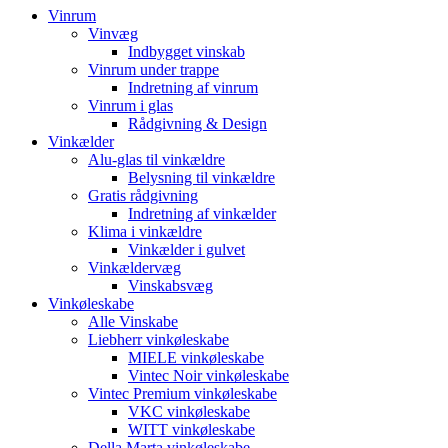
Vinrum
Vinvæg
Indbygget vinskab
Vinrum under trappe
Indretning af vinrum
Vinrum i glas
Rådgivning & Design
Vinkælder
Alu-glas til vinkældre
Belysning til vinkældre
Gratis rådgivning
Indretning af vinkælder
Klima i vinkældre
Vinkælder i gulvet
Vinkældervæg
Vinskabsvæg
Vinkøleskabe
Alle Vinskabe
Liebherr vinkøleskabe
MIELE vinkøleskabe
Vintec Noir vinkøleskabe
Vintec Premium vinkøleskabe
VKC vinkøleskabe
WITT vinkøleskabe
Della Marta vinkøleskabe