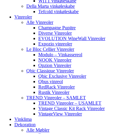
WITT vinkøleskabe
Della Marta vinkøleskabe
Tefcold vinkøleskabe
Vinreoler
Alle Vinreoler
Champagne Pupitre
Diverse Vinreoler
EVOLUTION WineWall Vinreoler
Expozio vinreoler
Le Bloc Cellier Vinreoler
Modulo – Vinkassereol
NOOK Vinreoler
Opzion Vinreoler
Qbic Classique Vinreoler
Qbic Exclusive Vinreoler
Qbus vinreol
RedRack Vinreoler
Rustik Vinreoler
TREND Vinreoler – SAMLET
TREND Vinreoler – USAMLET
Vintage Classic Kit Rack Vinreoler
VintageView Vinreoler
Vinklima
Dekoration
Alle Møbler