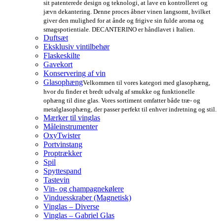
sit patenterede design og teknologi, at lave en kontrolleret og
jævn dekantering. Denne proces åbner vinen langsomt, hvilket
giver den mulighed for at ånde og frigive sin fulde aroma og
smagspotientiale. DECANTERINO er håndlavet i Italien.
Duftsæt
Eksklusiv vintilbehør
Flaskeskilte
Gavekort
Konservering af vin
Glasophæng
Velkommen til vores kategori med glasophæng,
hvor du finder et bredt udvalg af smukke og funktionelle
ophæng til dine glas. Vores sortiment omfatter både træ- og
metalglasophæng, der passer perfekt til enhver indretning og stil.
Mærker til vinglas
Måleinstrumenter
OxyTwister
Portvinstang
Proptrækker
Spil
Spyttespand
Tastevin
Vin- og champagnekølere
Vinduesskraber (Magnetisk)
Vinglas – Diverse
Vinglas – Gabriel Glas