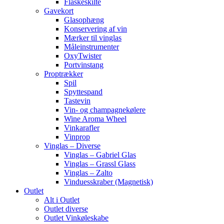
Flaskeskilte
Gavekort
Glasophæng
Konservering af vin
Mærker til vinglas
Måleinstrumenter
OxyTwister
Portvinstang
Proptrækker
Spil
Spyttespand
Tastevin
Vin- og champagnekølere
Wine Aroma Wheel
Vinkarafler
Vinprop
Vinglas – Diverse
Vinglas – Gabriel Glas
Vinglas – Grassl Glass
Vinglas – Zalto
Vinduesskraber (Magnetisk)
Outlet
Alt i Outlet
Outlet diverse
Outlet Vinkøleskabe