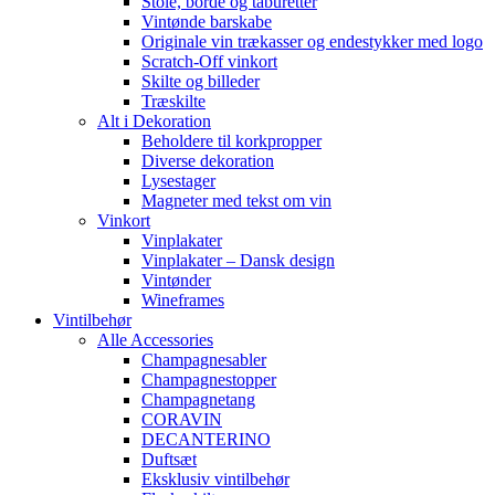
Stole, borde og taburetter
Vintønde barskabe
Originale vin trækasser og endestykker med logo
Scratch-Off vinkort
Skilte og billeder
Træskilte
Alt i Dekoration
Beholdere til korkpropper
Diverse dekoration
Lysestager
Magneter med tekst om vin
Vinkort
Vinplakater
Vinplakater – Dansk design
Vintønder
Wineframes
Vintilbehør
Alle Accessories
Champagnesabler
Champagnestopper
Champagnetang
CORAVIN
DECANTERINO
Duftsæt
Eksklusiv vintilbehør