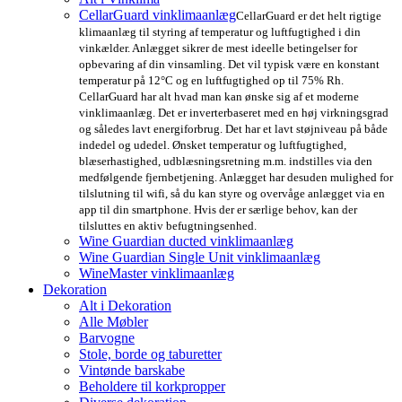
CellarGuard vinklimaanlæg
CellarGuard er det helt rigtige
klimaanlæg til styring af temperatur og luftfugtighed i din
vinkælder. Anlægget sikrer de mest ideelle betingelser for
opbevaring af din vinsamling. Det vil typisk være en konstant
temperatur på 12°C og en luftfugtighed op til 75% Rh.
CellarGuard har alt hvad man kan ønske sig af et moderne
vinklimaanlæg. Det er inverterbaseret med en høj virkningsgrad
og således lavt energiforbrug. Det har et lavt støjniveau på både
indedel og udedel. Ønsket temperatur og luftfugtighed,
blæserhastighed, udblæsningsretning m.m. indstilles via den
medfølgende fjernbetjening. Anlægget har desuden mulighed for
tilslutning til wifi, så du kan styre og overvåge anlægget via en
app til din smartphone. Hvis der er særlige behov, kan der
tilsluttes en aktiv befugtningsenhed.
Wine Guardian ducted vinklimaanlæg
Wine Guardian Single Unit vinklimaanlæg
WineMaster vinklimaanlæg
Dekoration
Alt i Dekoration
Alle Møbler
Barvogne
Stole, borde og taburetter
Vintønde barskabe
Beholdere til korkpropper