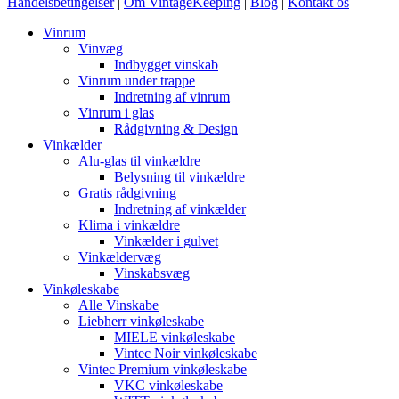
Handelsbetingelser
|
Om VintageKeeping
|
Blog
|
Kontakt os
Vinrum
Vinvæg
Indbygget vinskab
Vinrum under trappe
Indretning af vinrum
Vinrum i glas
Rådgivning & Design
Vinkælder
Alu-glas til vinkældre
Belysning til vinkældre
Gratis rådgivning
Indretning af vinkælder
Klima i vinkældre
Vinkælder i gulvet
Vinkældervæg
Vinskabsvæg
Vinkøleskabe
Alle Vinskabe
Liebherr vinkøleskabe
MIELE vinkøleskabe
Vintec Noir vinkøleskabe
Vintec Premium vinkøleskabe
VKC vinkøleskabe