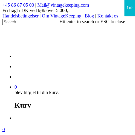
×
+45 86 87 05 00
|
Mail@vintagekeeping.com
Luk
Fri fragt i DK ved køb over 5.000,-
Handelsbetingelser
|
Om VintageKeeping
|
Blog
|
Kontakt os
Hit enter to search or ESC to close
0
blev tilføjet til din kurv.
Kurv
0