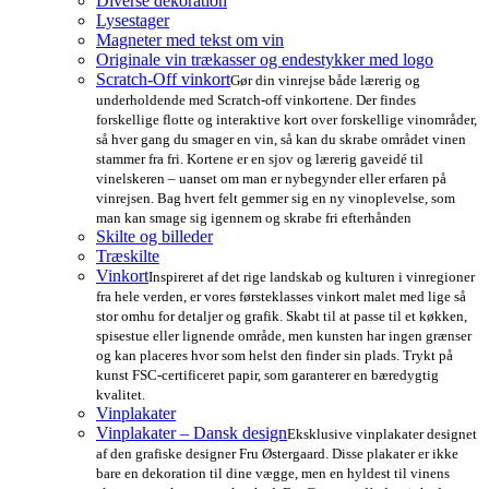
Diverse dekoration
Lysestager
Magneter med tekst om vin
Originale vin trækasser og endestykker med logo
Scratch-Off vinkort
Gør din vinrejse både lærerig og
underholdende med Scratch-off vinkortene. Der findes
forskellige flotte og interaktive kort over forskellige vinområder,
så hver gang du smager en vin, så kan du skrabe området vinen
stammer fra fri. Kortene er en sjov og lærerig gaveidé til
vinelskeren – uanset om man er nybegynder eller erfaren på
vinrejsen. Bag hvert felt gemmer sig en ny vinoplevelse, som
man kan smage sig igennem og skrabe fri efterhånden
Skilte og billeder
Træskilte
Vinkort
Inspireret af det rige landskab og kulturen i vinregioner
fra hele verden, er vores førsteklasses vinkort malet med lige så
stor omhu for detaljer og grafik. Skabt til at passe til et køkken,
spisestue eller lignende område, men kunsten har ingen grænser
og kan placeres hvor som helst den finder sin plads. Trykt på
kunst FSC-certificeret papir, som garanterer en bæredygtig
kvalitet.
Vinplakater
Vinplakater – Dansk design
Eksklusive vinplakater designet
af den grafiske designer Fru Østergaard. Disse plakater er ikke
bare en dekoration til dine vægge, men en hyldest til vinens