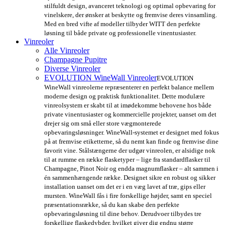
stilfuldt design, avanceret teknologi og optimal opbevaring for
vinelskere, der ønsker at beskytte og fremvise deres vinsamling.
Med en bred vifte af modeller tilbyder WITT den perfekte
løsning til både private og professionelle vinentusiaster.
Vinreoler
Alle Vinreoler
Champagne Pupitre
Diverse Vinreoler
EVOLUTION WineWall Vinreoler
EVOLUTION
WineWall vinreolerne repræsenterer en perfekt balance mellem
moderne design og praktisk funktionalitet. Dette modulære
vinreolsystem er skabt til at imødekomme behovene hos både
private vinentusiaster og kommercielle projekter, uanset om det
drejer sig om små eller store vægmonterede
opbevaringsløsninger. WineWall-systemet er designet med fokus
på at fremvise etiketterne, så du nemt kan finde og fremvise dine
favorit vine. Stålstængerne der udgør vinreolen, er alsidige nok
til at rumme en række flasketyper – lige fra standardflasker til
Champagne, Pinot Noir og endda magnumflasker – alt sammen i
én sammenhængende række. Designet sikre en robust og sikker
installation uanset om det er i en væg lavet af træ, gips eller
mursten. WineWall fås i fire forskellige højder, samt en speciel
præsentationsrække, så du kan skabe den perfekte
opbevaringsløsning til dine behov. Derudvoer tilbydes tre
forskellige flaskedybder, hvilket giver dig endnu større