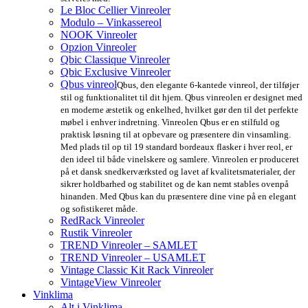
Le Bloc Cellier Vinreoler
Modulo – Vinkassereol
NOOK Vinreoler
Opzion Vinreoler
Qbic Classique Vinreoler
Qbic Exclusive Vinreoler
Qbus vinreol
Qbus, den elegante 6-kantede vinreol, der tilføjer
stil og funktionalitet til dit hjem. Qbus vinreolen er designet med
en moderne æstetik og enkelhed, hvilket gør den til det perfekte
møbel i enhver indretning. Vinreolen Qbus er en stilfuld og
praktisk løsning til at opbevare og præsentere din vinsamling.
Med plads til op til 19 standard bordeaux flasker i hver reol, er
den ideel til både vinelskere og samlere. Vinreolen er produceret
på et dansk snedkerværksted og lavet af kvalitetsmaterialer, der
sikrer holdbarhed og stabilitet og de kan nemt stables ovenpå
hinanden. Med Qbus kan du præsentere dine vine på en elegant
og sofistikeret måde.
RedRack Vinreoler
Rustik Vinreoler
TREND Vinreoler – SAMLET
TREND Vinreoler – USAMLET
Vintage Classic Kit Rack Vinreoler
VintageView Vinreoler
Vinklima
Alt i Vinklima