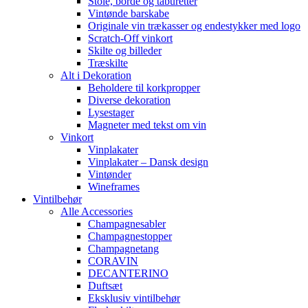
Stole, borde og taburetter
Vintønde barskabe
Originale vin trækasser og endestykker med logo
Scratch-Off vinkort
Skilte og billeder
Træskilte
Alt i Dekoration
Beholdere til korkpropper
Diverse dekoration
Lysestager
Magneter med tekst om vin
Vinkort
Vinplakater
Vinplakater – Dansk design
Vintønder
Wineframes
Vintilbehør
Alle Accessories
Champagnesabler
Champagnestopper
Champagnetang
CORAVIN
DECANTERINO
Duftsæt
Eksklusiv vintilbehør