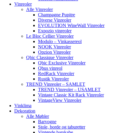
Vinreoler
Alle Vinreoler
Champagne Pupitre
Diverse Vinreoler
EVOLUTION WineWall Vinreoler
Expozio vinreoler
Le Bloc Cellier Vinreoler
Modulo – Vinkassereol
NOOK Vinreoler
Opzion Vinreoler
Qbic Classique Vinreoler
Qbic Exclusive Vinreoler
Qbus vinreol
RedRack Vinreoler
Rustik Vinreoler
TREND Vinreoler – SAMLET
TREND Vinreoler – USAMLET
Vintage Classic Kit Rack Vinreoler
VintageView Vinreoler
Vinklima
Dekoration
Alle Møbler
Barvogne
Stole, borde og taburetter
Vintønde barskabe