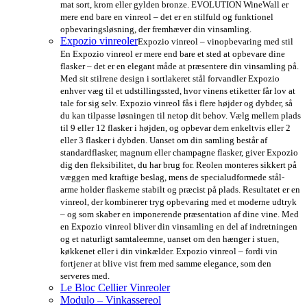
mat sort, krom eller gylden bronze. EVOLUTION WineWall er
mere end bare en vinreol – det er en stilfuld og funktionel
opbevaringsløsning, der fremhæver din vinsamling.
Expozio vinreoler
Expozio vinreol – vinopbevaring med stil
En Expozio vinreol er mere end bare et sted at opbevare dine
flasker – det er en elegant måde at præsentere din vinsamling på.
Med sit stilrene design i sortlakeret stål forvandler Expozio
enhver væg til et udstillingssted, hvor vinens etiketter får lov at
tale for sig selv. Expozio vinreol fås i flere højder og dybder, så
du kan tilpasse løsningen til netop dit behov. Vælg mellem plads
til 9 eller 12 flasker i højden, og opbevar dem enkeltvis eller 2
eller 3 flasker i dybden. Uanset om din samling består af
standardflasker, magnum eller champagne flasker, giver Expozio
dig den fleksibilitet, du har brug for. Reolen monteres sikkert på
væggen med kraftige beslag, mens de specialudformede stål-
arme holder flaskerne stabilt og præcist på plads. Resultatet er en
vinreol, der kombinerer tryg opbevaring med et moderne udtryk
– og som skaber en imponerende præsentation af dine vine. Med
en Expozio vinreol bliver din vinsamling en del af indretningen
og et naturligt samtaleemne, uanset om den hænger i stuen,
køkkenet eller i din vinkælder. Expozio vinreol – fordi vin
fortjener at blive vist frem med samme elegance, som den
serveres med.
Le Bloc Cellier Vinreoler
Modulo – Vinkassereol