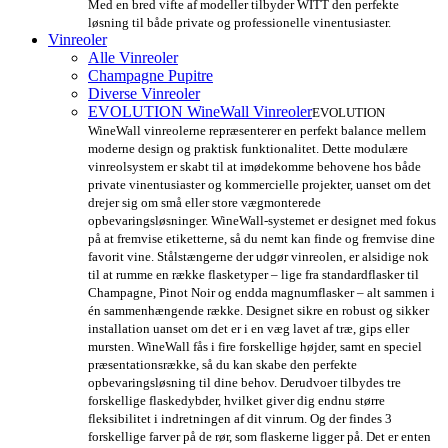
Med en bred vifte af modeller tilbyder WITT den perfekte
løsning til både private og professionelle vinentusiaster.
Vinreoler
Alle Vinreoler
Champagne Pupitre
Diverse Vinreoler
EVOLUTION WineWall Vinreoler
EVOLUTION
WineWall vinreolerne repræsenterer en perfekt balance mellem
moderne design og praktisk funktionalitet. Dette modulære
vinreolsystem er skabt til at imødekomme behovene hos både
private vinentusiaster og kommercielle projekter, uanset om det
drejer sig om små eller store vægmonterede
opbevaringsløsninger. WineWall-systemet er designet med fokus
på at fremvise etiketterne, så du nemt kan finde og fremvise dine
favorit vine. Stålstængerne der udgør vinreolen, er alsidige nok
til at rumme en række flasketyper – lige fra standardflasker til
Champagne, Pinot Noir og endda magnumflasker – alt sammen i
én sammenhængende række. Designet sikre en robust og sikker
installation uanset om det er i en væg lavet af træ, gips eller
mursten. WineWall fås i fire forskellige højder, samt en speciel
præsentationsrække, så du kan skabe den perfekte
opbevaringsløsning til dine behov. Derudvoer tilbydes tre
forskellige flaskedybder, hvilket giver dig endnu større
fleksibilitet i indretningen af dit vinrum. Og der findes 3
forskellige farver på de rør, som flaskerne ligger på. Det er enten