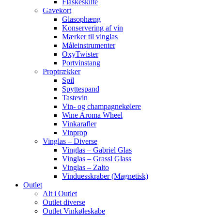
Flaskeskilte
Gavekort
Glasophæng
Konservering af vin
Mærker til vinglas
Måleinstrumenter
OxyTwister
Portvinstang
Proptrækker
Spil
Spyttespand
Tastevin
Vin- og champagnekølere
Wine Aroma Wheel
Vinkarafler
Vinprop
Vinglas – Diverse
Vinglas – Gabriel Glas
Vinglas – Grassl Glass
Vinglas – Zalto
Vinduesskraber (Magnetisk)
Outlet
Alt i Outlet
Outlet diverse
Outlet Vinkøleskabe