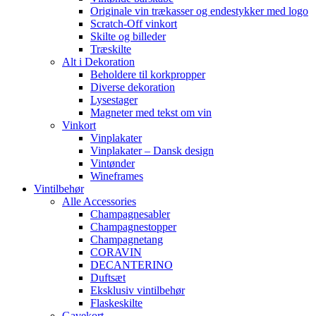
Originale vin trækasser og endestykker med logo
Scratch-Off vinkort
Skilte og billeder
Træskilte
Alt i Dekoration
Beholdere til korkpropper
Diverse dekoration
Lysestager
Magneter med tekst om vin
Vinkort
Vinplakater
Vinplakater – Dansk design
Vintønder
Wineframes
Vintilbehør
Alle Accessories
Champagnesabler
Champagnestopper
Champagnetang
CORAVIN
DECANTERINO
Duftsæt
Eksklusiv vintilbehør
Flaskeskilte
Gavekort