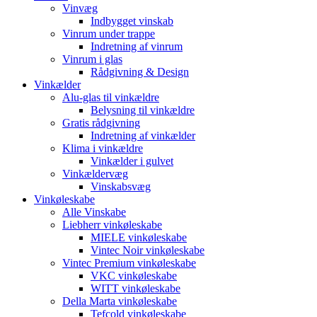
Vinvæg
Indbygget vinskab
Vinrum under trappe
Indretning af vinrum
Vinrum i glas
Rådgivning & Design
Vinkælder
Alu-glas til vinkældre
Belysning til vinkældre
Gratis rådgivning
Indretning af vinkælder
Klima i vinkældre
Vinkælder i gulvet
Vinkældervæg
Vinskabsvæg
Vinkøleskabe
Alle Vinskabe
Liebherr vinkøleskabe
MIELE vinkøleskabe
Vintec Noir vinkøleskabe
Vintec Premium vinkøleskabe
VKC vinkøleskabe
WITT vinkøleskabe
Della Marta vinkøleskabe
Tefcold vinkøleskabe