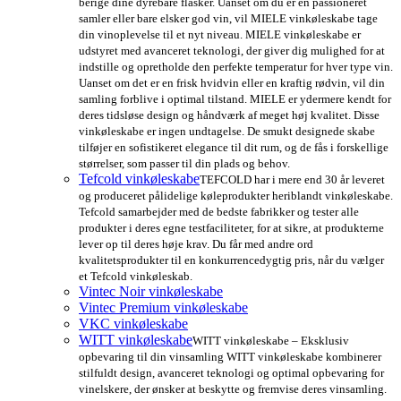
berige dine dyrebare flasker. Uanset om du er en passioneret
samler eller bare elsker god vin, vil MIELE vinkøleskabe tage
din vinoplevelse til et nyt niveau. MIELE vinkøleskabe er
udstyret med avanceret teknologi, der giver dig mulighed for at
indstille og opretholde den perfekte temperatur for hver type vin.
Uanset om det er en frisk hvidvin eller en kraftig rødvin, vil din
samling forblive i optimal tilstand. MIELE er ydermere kendt for
deres tidsløse design og håndværk af meget høj kvalitet. Disse
vinkøleskabe er ingen undtagelse. De smukt designede skabe
tilføjer en sofistikeret elegance til dit rum, og de fås i forskellige
størrelser, som passer til din plads og behov.
Tefcold vinkøleskabe
TEFCOLD har i mere end 30 år leveret
og produceret pålidelige køleprodukter heriblandt vinkøleskabe.
Tefcold samarbejder med de bedste fabrikker og tester alle
produkter i deres egne testfaciliteter, for at sikre, at produkterne
lever op til deres høje krav. Du får med andre ord
kvalitetsprodukter til en konkurrencedygtig pris, når du vælger
et Tefcold vinkøleskab.
Vintec Noir vinkøleskabe
Vintec Premium vinkøleskabe
VKC vinkøleskabe
WITT vinkøleskabe
WITT vinkøleskabe – Eksklusiv
opbevaring til din vinsamling WITT vinkøleskabe kombinerer
stilfuldt design, avanceret teknologi og optimal opbevaring for
vinelskere, der ønsker at beskytte og fremvise deres vinsamling.