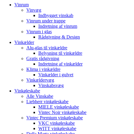
Vinrum
Vinvæg
Indbygget vinskab
Vinrum under trappe
Indretning af vinrum
Vinrum i glas
Rådgivning & Design
Vinkælder
Alu-glas til vinkældre
Belysning til vinkældre
Gratis rådgivning
Indretning af vinkælder
Klima i vinkældre
Vinkælder i gulvet
Vinkældervæg
Vinskabsvæg
Vinkøleskabe
Alle Vinskabe
Liebherr vinkøleskabe
MIELE vinkøleskabe
Vintec Noir vinkøleskabe
Vintec Premium vinkøleskabe
VKC vinkøleskabe
WITT vinkøleskabe
Della Marta vinkøleskabe