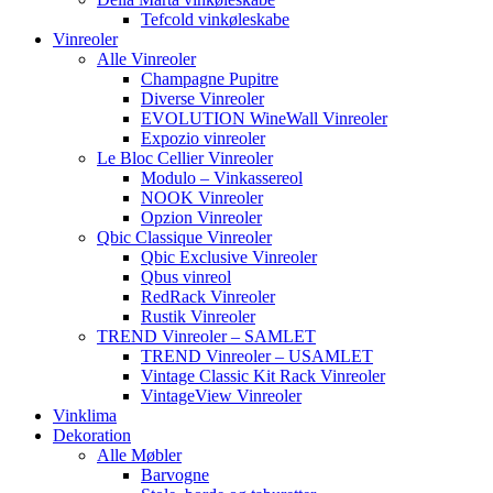
Tefcold vinkøleskabe
Vinreoler
Alle Vinreoler
Champagne Pupitre
Diverse Vinreoler
EVOLUTION WineWall Vinreoler
Expozio vinreoler
Le Bloc Cellier Vinreoler
Modulo – Vinkassereol
NOOK Vinreoler
Opzion Vinreoler
Qbic Classique Vinreoler
Qbic Exclusive Vinreoler
Qbus vinreol
RedRack Vinreoler
Rustik Vinreoler
TREND Vinreoler – SAMLET
TREND Vinreoler – USAMLET
Vintage Classic Kit Rack Vinreoler
VintageView Vinreoler
Vinklima
Dekoration
Alle Møbler
Barvogne