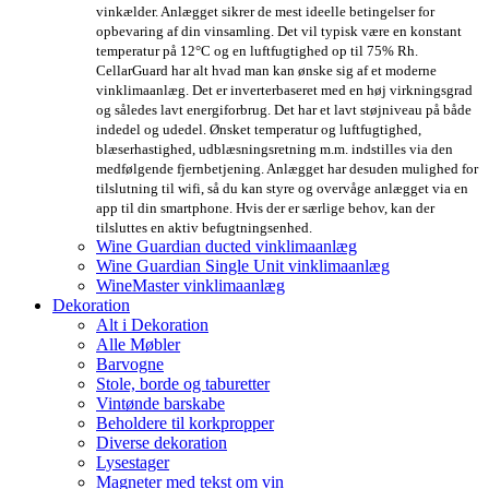
vinkælder. Anlægget sikrer de mest ideelle betingelser for
opbevaring af din vinsamling. Det vil typisk være en konstant
temperatur på 12°C og en luftfugtighed op til 75% Rh.
CellarGuard har alt hvad man kan ønske sig af et moderne
vinklimaanlæg. Det er inverterbaseret med en høj virkningsgrad
og således lavt energiforbrug. Det har et lavt støjniveau på både
indedel og udedel. Ønsket temperatur og luftfugtighed,
blæserhastighed, udblæsningsretning m.m. indstilles via den
medfølgende fjernbetjening. Anlægget har desuden mulighed for
tilslutning til wifi, så du kan styre og overvåge anlægget via en
app til din smartphone. Hvis der er særlige behov, kan der
tilsluttes en aktiv befugtningsenhed.
Wine Guardian ducted vinklimaanlæg
Wine Guardian Single Unit vinklimaanlæg
WineMaster vinklimaanlæg
Dekoration
Alt i Dekoration
Alle Møbler
Barvogne
Stole, borde og taburetter
Vintønde barskabe
Beholdere til korkpropper
Diverse dekoration
Lysestager
Magneter med tekst om vin