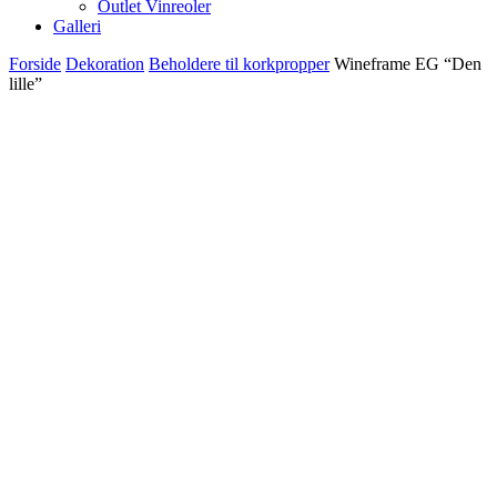
Outlet Vinreoler
Galleri
Forside
Dekoration
Beholdere til korkpropper
Wineframe EG “Den
lille”