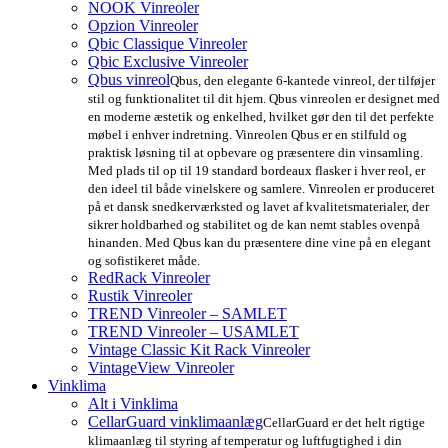
NOOK Vinreoler
Opzion Vinreoler
Qbic Classique Vinreoler
Qbic Exclusive Vinreoler
Qbus vinreol
Qbus, den elegante 6-kantede vinreol, der tilføjer
stil og funktionalitet til dit hjem. Qbus vinreolen er designet med
en moderne æstetik og enkelhed, hvilket gør den til det perfekte
møbel i enhver indretning. Vinreolen Qbus er en stilfuld og
praktisk løsning til at opbevare og præsentere din vinsamling.
Med plads til op til 19 standard bordeaux flasker i hver reol, er
den ideel til både vinelskere og samlere. Vinreolen er produceret
på et dansk snedkerværksted og lavet af kvalitetsmaterialer, der
sikrer holdbarhed og stabilitet og de kan nemt stables ovenpå
hinanden. Med Qbus kan du præsentere dine vine på en elegant
og sofistikeret måde.
RedRack Vinreoler
Rustik Vinreoler
TREND Vinreoler – SAMLET
TREND Vinreoler – USAMLET
Vintage Classic Kit Rack Vinreoler
VintageView Vinreoler
Vinklima
Alt i Vinklima
CellarGuard vinklimaanlæg
CellarGuard er det helt rigtige
klimaanlæg til styring af temperatur og luftfugtighed i din