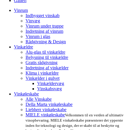
Galleri
Vinrum
Indbygget vinskab
Vinvæg
Vinrum under trappe
Indretning af vinrum
Vinrum i glas
Rådgivning & Design
Vinkældre
Alu-glas til vinkældre
Belysning til vinkældre
Gratis rådgivning
Indretning af vinkælder
Klima i vinkældre
Vinkælder i gulvet
Vinkældervæg
Vinskabsvæg
Vinkøleskabe
Alle Vinskabe
Della Marta vinkøleskabe
Liebherr vinkøleskabe
MIELE vinkøleskabe
Velkommen til en verden af ultimativ
vinopbevaring. MIELE vinkøleskabe præsenterer det ypperste
inden for teknologi og design, der er skabt til at beskytte og