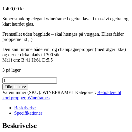
1.400,00
kr.
Super smuk og elegant wineframe i egetræ lavet i massivt egetræ og
klart hærdet glas.
Fremstillet uden bagplade – skal hænges på væggen. Ellers falder
propperne ud ;-).
Den kan rumme både vin- og champagnepropper (medfølger ikke)
og der er cirka plads til 300 stk.
Mål i cm: B:41 H:61 D:5,5
3 på lager
Wineframe
EG
Tilføj til kurv
"Den
Varenummer (SKU):
WINEFRAMEL
Kategorier:
Beholdere til
lille"
korkpropper
,
Wineframes
antal
Beskrivelse
Specifikationer
Beskrivelse