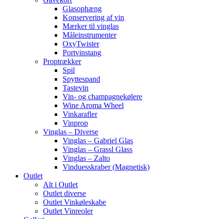
Glasophæng
Konservering af vin
Mærker til vinglas
Måleinstrumenter
OxyTwister
Portvinstang
Proptrækker
Spil
Spyttespand
Tastevin
Vin- og champagnekølere
Wine Aroma Wheel
Vinkarafler
Vinprop
Vinglas – Diverse
Vinglas – Gabriel Glas
Vinglas – Grassl Glass
Vinglas – Zalto
Vinduesskraber (Magnetisk)
Outlet
Alt i Outlet
Outlet diverse
Outlet Vinkøleskabe
Outlet Vinreoler