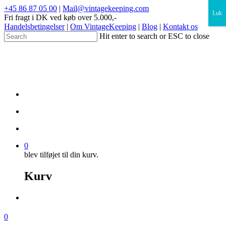
×
+45 86 87 05 00
|
Mail@vintagekeeping.com
Luk
Fri fragt i DK ved køb over 5.000,-
Handelsbetingelser
|
Om VintageKeeping
|
Blog
|
Kontakt os
Hit enter to search or ESC to close
0
blev tilføjet til din kurv.
Kurv
0