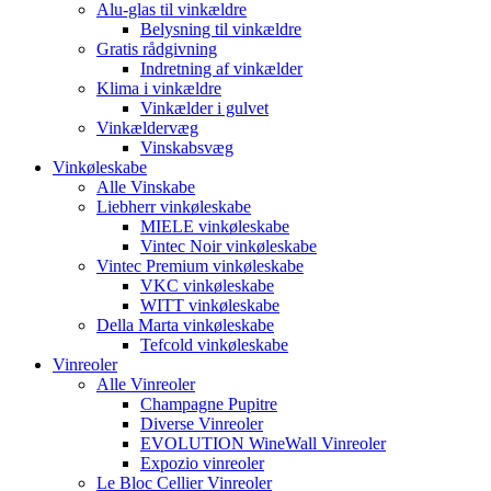
Alu-glas til vinkældre
Belysning til vinkældre
Gratis rådgivning
Indretning af vinkælder
Klima i vinkældre
Vinkælder i gulvet
Vinkældervæg
Vinskabsvæg
Vinkøleskabe
Alle Vinskabe
Liebherr vinkøleskabe
MIELE vinkøleskabe
Vintec Noir vinkøleskabe
Vintec Premium vinkøleskabe
VKC vinkøleskabe
WITT vinkøleskabe
Della Marta vinkøleskabe
Tefcold vinkøleskabe
Vinreoler
Alle Vinreoler
Champagne Pupitre
Diverse Vinreoler
EVOLUTION WineWall Vinreoler
Expozio vinreoler
Le Bloc Cellier Vinreoler