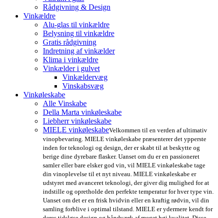
Rådgivning & Design
Vinkældre
Alu-glas til vinkældre
Belysning til vinkældre
Gratis rådgivning
Indretning af vinkælder
Klima i vinkældre
Vinkælder i gulvet
Vinkældervæg
Vinskabsvæg
Vinkøleskabe
Alle Vinskabe
Della Marta vinkøleskabe
Liebherr vinkøleskabe
MIELE vinkøleskabe
Velkommen til en verden af ultimativ
vinopbevaring. MIELE vinkøleskabe præsenterer det ypperste
inden for teknologi og design, der er skabt til at beskytte og
berige dine dyrebare flasker. Uanset om du er en passioneret
samler eller bare elsker god vin, vil MIELE vinkøleskabe tage
din vinoplevelse til et nyt niveau. MIELE vinkøleskabe er
udstyret med avanceret teknologi, der giver dig mulighed for at
indstille og opretholde den perfekte temperatur for hver type vin.
Uanset om det er en frisk hvidvin eller en kraftig rødvin, vil din
samling forblive i optimal tilstand. MIELE er ydermere kendt for
deres tidsløse design og håndværk af meget høj kvalitet. Disse