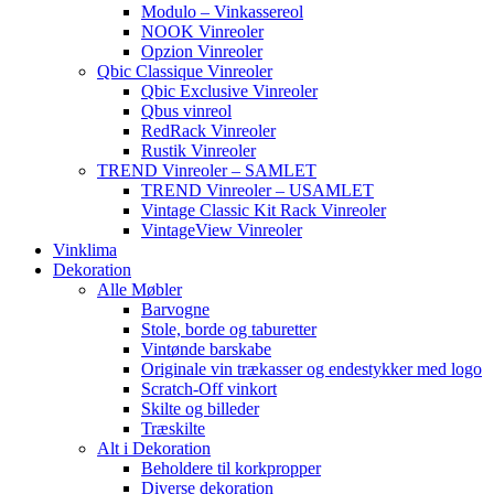
Modulo – Vinkassereol
NOOK Vinreoler
Opzion Vinreoler
Qbic Classique Vinreoler
Qbic Exclusive Vinreoler
Qbus vinreol
RedRack Vinreoler
Rustik Vinreoler
TREND Vinreoler – SAMLET
TREND Vinreoler – USAMLET
Vintage Classic Kit Rack Vinreoler
VintageView Vinreoler
Vinklima
Dekoration
Alle Møbler
Barvogne
Stole, borde og taburetter
Vintønde barskabe
Originale vin trækasser og endestykker med logo
Scratch-Off vinkort
Skilte og billeder
Træskilte
Alt i Dekoration
Beholdere til korkpropper
Diverse dekoration