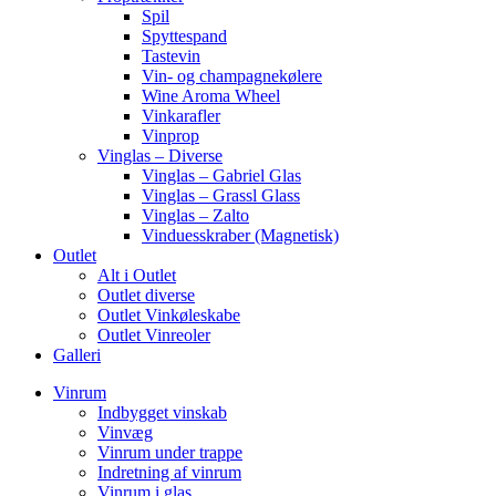
Spil
Spyttespand
Tastevin
Vin- og champagnekølere
Wine Aroma Wheel
Vinkarafler
Vinprop
Vinglas – Diverse
Vinglas – Gabriel Glas
Vinglas – Grassl Glass
Vinglas – Zalto
Vinduesskraber (Magnetisk)
Outlet
Alt i Outlet
Outlet diverse
Outlet Vinkøleskabe
Outlet Vinreoler
Galleri
Vinrum
Indbygget vinskab
Vinvæg
Vinrum under trappe
Indretning af vinrum
Vinrum i glas