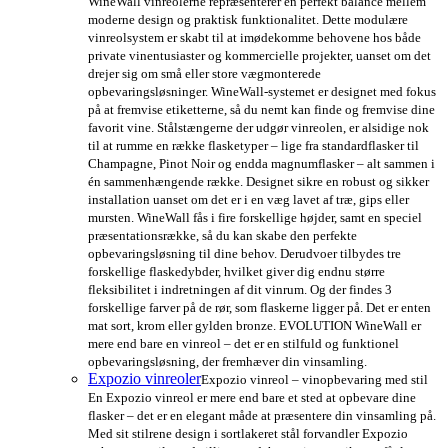
WineWall vinreolerne repræsenterer en perfekt balance mellem
moderne design og praktisk funktionalitet. Dette modulære
vinreolsystem er skabt til at imødekomme behovene hos både
private vinentusiaster og kommercielle projekter, uanset om det
drejer sig om små eller store vægmonterede
opbevaringsløsninger. WineWall-systemet er designet med fokus
på at fremvise etiketterne, så du nemt kan finde og fremvise dine
favorit vine. Stålstængerne der udgør vinreolen, er alsidige nok
til at rumme en række flasketyper – lige fra standardflasker til
Champagne, Pinot Noir og endda magnumflasker – alt sammen i
én sammenhængende række. Designet sikre en robust og sikker
installation uanset om det er i en væg lavet af træ, gips eller
mursten. WineWall fås i fire forskellige højder, samt en speciel
præsentationsrække, så du kan skabe den perfekte
opbevaringsløsning til dine behov. Derudvoer tilbydes tre
forskellige flaskedybder, hvilket giver dig endnu større
fleksibilitet i indretningen af dit vinrum. Og der findes 3
forskellige farver på de rør, som flaskerne ligger på. Det er enten
mat sort, krom eller gylden bronze. EVOLUTION WineWall er
mere end bare en vinreol – det er en stilfuld og funktionel
opbevaringsløsning, der fremhæver din vinsamling.
Expozio vinreoler
Expozio vinreol – vinopbevaring med stil
En Expozio vinreol er mere end bare et sted at opbevare dine
flasker – det er en elegant måde at præsentere din vinsamling på.
Med sit stilrene design i sortlakeret stål forvandler Expozio