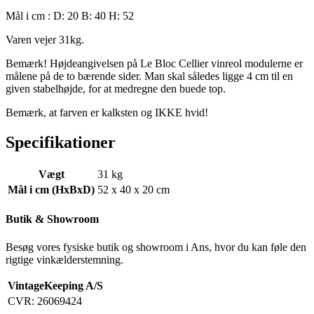
Mål i cm : D: 20 B: 40 H: 52
Varen vejer 31kg.
Bemærk! Højdeangivelsen på Le Bloc Cellier vinreol modulerne er
målene på de to bærende sider. Man skal således ligge 4 cm til en
given stabelhøjde, for at medregne den buede top.
Bemærk, at farven er kalksten og IKKE hvid!
Specifikationer
Vægt
31 kg
Mål i cm (HxBxD)
52 x 40 x 20 cm
Butik & Showroom
Besøg vores fysiske butik og showroom i Ans, hvor du kan føle den
rigtige vinkælderstemning.
VintageKeeping A/S
CVR: 26069424