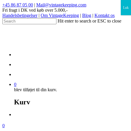
×
+45 86 87 05 00
|
Mail@vintagekeeping.com
Luk
Fri fragt i DK ved køb over 5.000,-
Handelsbetingelser
|
Om VintageKeeping
|
Blog
|
Kontakt os
Hit enter to search or ESC to close
0
blev tilføjet til din kurv.
Kurv
0