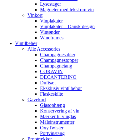
Lysestager
Magneter med tekst om vin
Vinkort
Vinplakater
Vinplakater – Dansk design
Vintønder
Wineframes
Vintilbehør
Alle Accessories
Champagnesabler
Champagnestopper
Champagnetang
CORAVIN
DECANTERINO
Duftsæt
Eksklusiv vintilbehør
Flaskeskilte
Gavekort
Glasophæng
Konservering af vin
Mærker til vinglas
Måleinstrumenter
OxyTwister
Portvinstang
Proptrækker