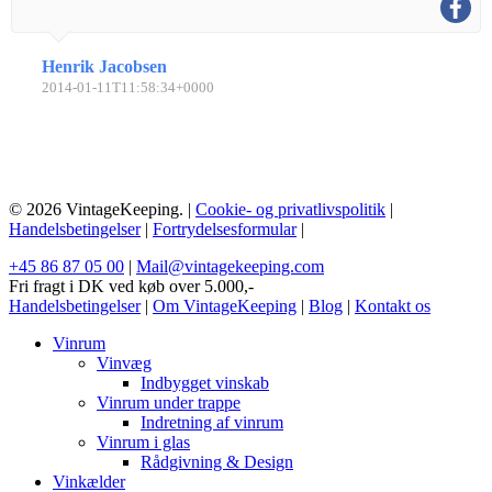
Henrik Jacobsen
2014-01-11T11:58:34+0000
© 2026 VintageKeeping. |
Cookie- og privatlivspolitik
|
Handelsbetingelser
|
Fortrydelsesformular
|
+45 86 87 05 00
|
Mail@vintagekeeping.com
Fri fragt i DK ved køb over 5.000,-
Handelsbetingelser
|
Om VintageKeeping
|
Blog
|
Kontakt os
Vinrum
Vinvæg
Indbygget vinskab
Vinrum under trappe
Indretning af vinrum
Vinrum i glas
Rådgivning & Design
Vinkælder