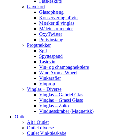
Flaskeskilte
Gavekort
Glasophæng
Konservering af vin
Mærker til vinglas
Måleinstrumenter
OxyTwister
Portvinstang
Proptrækker
Spil
Spyttespand
Tastevin
Vin- og champagnekølere
Wine Aroma Wheel
Vinkarafler
Vinprop
Vinglas – Diverse
Vinglas – Gabriel Glas
Vinglas – Grassl Glass
Vinglas – Zalto
Vinduesskraber (Magnetisk)
Outlet
Alt i Outlet
Outlet diverse
Outlet Vinkøleskabe