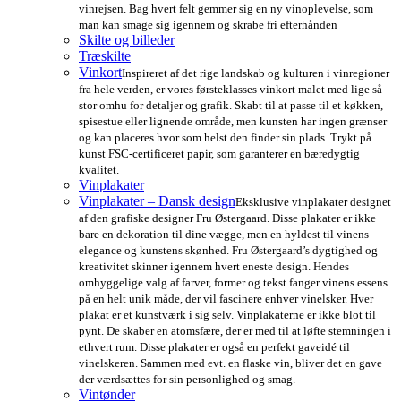
vinrejsen. Bag hvert felt gemmer sig en ny vinoplevelse, som
man kan smage sig igennem og skrabe fri efterhånden
Skilte og billeder
Træskilte
Vinkort
Inspireret af det rige landskab og kulturen i vinregioner
fra hele verden, er vores førsteklasses vinkort malet med lige så
stor omhu for detaljer og grafik. Skabt til at passe til et køkken,
spisestue eller lignende område, men kunsten har ingen grænser
og kan placeres hvor som helst den finder sin plads. Trykt på
kunst FSC-certificeret papir, som garanterer en bæredygtig
kvalitet.
Vinplakater
Vinplakater – Dansk design
Eksklusive vinplakater designet
af den grafiske designer Fru Østergaard. Disse plakater er ikke
bare en dekoration til dine vægge, men en hyldest til vinens
elegance og kunstens skønhed. Fru Østergaard’s dygtighed og
kreativitet skinner igennem hvert eneste design. Hendes
omhyggelige valg af farver, former og tekst fanger vinens essens
på en helt unik måde, der vil fascinere enhver vinelsker. Hver
plakat er et kunstværk i sig selv. Vinplakaterne er ikke blot til
pynt. De skaber en atomsfære, der er med til at løfte stemningen i
ethvert rum. Disse plakater er også en perfekt gaveidé til
vinelskeren. Sammen med evt. en flaske vin, bliver det en gave
der værdsættes for sin personlighed og smag.
Vintønder