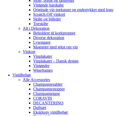
Stole, borde og taburetter
Vintønde barskabe
Originale vin trækasser og endestykker med logo
Scratch-Off vinkort
Skilte og billeder
Træskilte
Alt i Dekoration
Beholdere til korkpropper
Diverse dekoration
Lysestager
Magneter med tekst om vin
Vinkort
Vinplakater
Vinplakater – Dansk design
Vintønder
Wineframes
Vintilbehør
Alle Accessories
Champagnesabler
Champagnestopper
Champagnetang
CORAVIN
DECANTERINO
Duftsæt
Eksklusiv vintilbehør