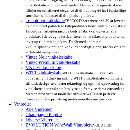
vinkøleskabe er ingen undtagelse. De smukt designede skabe
tilføjer en sofistikeret elegance til dit rum, og de fås i forskellige
størrelser, som passer til din plads og behov.
Tefcold vinkøleskabe
TEFCOLD har i mere end 30 år leveret
og produceret pålidelige køleprodukter heriblandt vinkøleskabe.
Tefcold samarbejder med de bedste fabrikker og tester alle
produkter i deres egne testfaciliteter, for at sikre, at produkterne
lever op til deres høje krav. Du får med andre ord
kvalitetsprodukter til en konkurrencedygtig pris, når du vælger
et Tefcold vinkøleskab.
Vintec Noir vinkøleskabe
Vintec Premium vinkøleskabe
VKC vinkøleskabe
WITT vinkøleskabe
WITT vinkøleskabe – Eksklusiv
opbevaring til din vinsamling WITT vinkøleskabe kombinerer
stilfuldt design, avanceret teknologi og optimal opbevaring for
vinelskere, der ønsker at beskytte og fremvise deres vinsamling.
Med en bred vifte af modeller tilbyder WITT den perfekte
løsning til både private og professionelle vinentusiaster.
Vinreoler
Alle Vinreoler
Champagne Pupitre
Diverse Vinreoler
EVOLUTION WineWall Vinreoler
EVOLUTION