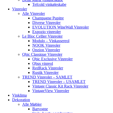
Tefcold vinkøleskabe
Vinreoler
Alle Vinreoler
Champagne Pupitre
Diverse Vinreoler
EVOLUTION WineWall Vinreoler
Expozio vinreoler
Le Bloc Cellier Vinreoler
Modulo – Vinkassereol
NOOK Vinreoler
Opzion Vinreoler
Qbic Classique Vinreoler
Qbic Exclusive Vinreoler
Qbus vinreol
RedRack Vinreoler
Rustik Vinreoler
TREND Vinreoler – SAMLET
TREND Vinreoler – USAMLET
Vintage Classic Kit Rack Vinreoler
VintageView Vinreoler
Vinklima
Dekoration
Alle Møbler
Barvogne