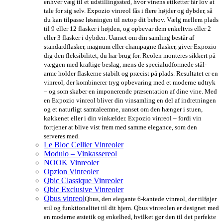
enhver væg til et udstillingssted, hvor vinens etiketter får lov at
tale for sig selv. Expozio vinreol fås i flere højder og dybder, så
du kan tilpasse løsningen til netop dit behov. Vælg mellem plads
til 9 eller 12 flasker i højden, og opbevar dem enkeltvis eller 2
eller 3 flasker i dybden. Uanset om din samling består af
standardflasker, magnum eller champagne flasker, giver Expozio
dig den fleksibilitet, du har brug for. Reolen monteres sikkert på
væggen med kraftige beslag, mens de specialudformede stål-
arme holder flaskerne stabilt og præcist på plads. Resultatet er en
vinreol, der kombinerer tryg opbevaring med et moderne udtryk
– og som skaber en imponerende præsentation af dine vine. Med
en Expozio vinreol bliver din vinsamling en del af indretningen
og et naturligt samtaleemne, uanset om den hænger i stuen,
køkkenet eller i din vinkælder. Expozio vinreol – fordi vin
fortjener at blive vist frem med samme elegance, som den
serveres med.
Le Bloc Cellier Vinreoler
Modulo – Vinkassereol
NOOK Vinreoler
Opzion Vinreoler
Qbic Classique Vinreoler
Qbic Exclusive Vinreoler
Qbus vinreol
Qbus, den elegante 6-kantede vinreol, der tilføjer
stil og funktionalitet til dit hjem. Qbus vinreolen er designet med
en moderne æstetik og enkelhed, hvilket gør den til det perfekte