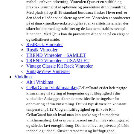
møbel i enhver indretning. Vinreolen Qbus er en stilfuld og
praktisk løsning til at opbevare og præsentere din vinsamling.
Med plads til op til 19 standard bordeaux flasker i hver reol, er
den ideel til både vinelskere og samlere. Vinreolen er produceret
på et dansk snedkerværksted og lavet af kvalitetsmaterialer, der
sikrer holdbarhed og stabilitet og de kan nemt stables ovenpå
hinanden. Med Qbus kan du præsentere dine vine på en elegant
og sofistikeret måde.
RedRack Vinreoler
Rustik Vinreoler
TREND Vinreoler – SAMLET
TREND Vinreoler – USAMLET
Vintage Classic Kit Rack Vinreoler
VintageView Vinreoler
Vinklima
Alt i Vinklima
CellarGuard vinklimaanlæg
CellarGuard er det helt rigtige
klimaanlæg til styring af temperatur og luftfugtighed i din
vinkælder. Anlægget sikrer de mest ideelle betingelser for
opbevaring af din vinsamling. Det vil typisk være en konstant
temperatur på 12°C og en luftfugtighed op til 75% Rh.
CellarGuard har alt hvad man kan ønske sig af et moderne
vinklimaanlæg. Det er inverterbaseret med en høj virkningsgrad
og således lavt energiforbrug. Det har et lavt støjniveau på både
indedel og udedel. Ønsket temperatur og luftfugtighed,