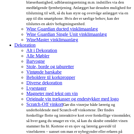
blæserhastighed, udblæsningsretning m.m. indstilles via den
medfølgende fjernbetjening. Anlægget har desuden mulighed for
tilslutning til wifi, så du kan styre og overvåge anlægget via en
app til din smartphone. Hvis der er særlige behov, kan der
tilsluttes en aktiv befugtningsenhed.
Wine Guardian ducted vinklimaanlæg
Wine Guardian Single Unit vinklimaanlæg
WineMaster vinklimaanlæg
Dekoration
Alt i Dekoration
Alle Møbler
Barvogne
Stole, borde og taburetter
Vintønde barskabe
Beholdere til korkpropper
Diverse dekoration
Lysestager
Magneter med tekst om vin
Originale vin trækasser og endestykker med logo
Scratch-Off vinkort
Gør din vinrejse både lærerig og
underholdende med Scratch-off vinkortene. Der findes
forskellige flotte og interaktive kort over forskellige vinområder,
så hver gang du smager en vin, så kan du skrabe området vinen
stammer fra fri. Kortene er en sjov og lærerig gaveidé til
vinelskeren – uanset om man er nybegynder eller erfaren på