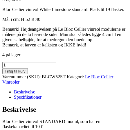
Bloc Cellier vinreol White Limestone standard. Plads til 19 flasker.
Mål i cm: H:52 B:40
Bemærk! Højdeangivelsen på Le Bloc Cellier vinreol modulerne er
målene på de to bærende sider. Man skal således ligge 4 cm til en
given stabelhøjde, for at medregne den buede top.
Bemærk, at farven er kalksten og IKKE hvid!
4 på lager
Bloc
Cellier
Tilføj til kurv
White
Varenummer (SKU):
BLCW52ST
Kategori:
Le Bloc Cellier
Limestone
Vinreoler
STANDARD
vinreol
Beskrivelse
antal
Specifikationer
Beskrivelse
Bloc Cellier vinreol STANDARD modul, som har en
flaskekapacitet til 19 fl.