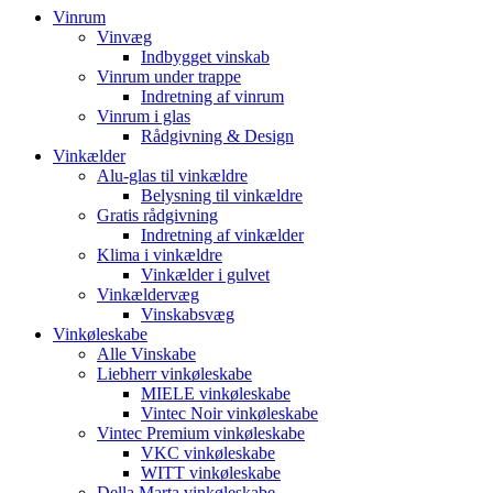
Vinrum
Vinvæg
Indbygget vinskab
Vinrum under trappe
Indretning af vinrum
Vinrum i glas
Rådgivning & Design
Vinkælder
Alu-glas til vinkældre
Belysning til vinkældre
Gratis rådgivning
Indretning af vinkælder
Klima i vinkældre
Vinkælder i gulvet
Vinkældervæg
Vinskabsvæg
Vinkøleskabe
Alle Vinskabe
Liebherr vinkøleskabe
MIELE vinkøleskabe
Vintec Noir vinkøleskabe
Vintec Premium vinkøleskabe
VKC vinkøleskabe
WITT vinkøleskabe
Della Marta vinkøleskabe