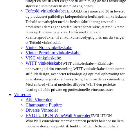
tilføjer en sofistikeret elegance til dit rum, og de fås i forskellige
størrelser, som passer til din plads og behov.
Tefcold vinkøleskabe
TEFCOLD har i mere end 30 år leveret
og produceret pålidelige køleprodukter heriblandt vinkøleskabe.
Tefcold samarbejder med de bedste fabrikker og tester alle
produkter i deres egne testfaciliteter, for at sikre, at produkterne
lever op til deres høje krav. Du får med andre ord
kvalitetsprodukter til en konkurrencedygtig pris, når du vælger
et Tefcold vinkøleskab.
Vintec Noir vinkøleskabe
Vintec Premium vinkøleskabe
VKC vinkøleskabe
WITT vinkøleskabe
WITT vinkøleskabe – Eksklusiv
opbevaring til din vinsamling WITT vinkøleskabe kombinerer
stilfuldt design, avanceret teknologi og optimal opbevaring for
vinelskere, der ønsker at beskytte og fremvise deres vinsamling.
Med en bred vifte af modeller tilbyder WITT den perfekte
løsning til både private og professionelle vinentusiaster.
Vinreoler
Alle Vinreoler
Champagne Pupitre
Diverse Vinreoler
EVOLUTION WineWall Vinreoler
EVOLUTION
WineWall vinreolerne repræsenterer en perfekt balance mellem
moderne design og praktisk funktionalitet. Dette modulære