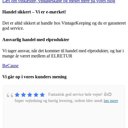
Læs om vinkældre, vinkøleskabe og meget mere på vores blog
Handel sikkert – Vi er e-mærket!
Det er altid sikkert at handle hos VintageKeeping og du er garanteret
god service.
Ansvarlig handel med elprodukter
Vi tager ansvar, når det kommer til handel med elprodukter, og har i
mange år været medlem af ELRETUR
BeCause
Vi går op i vores kunders mening
Fantastisk god service hele vejen! 👍😊
Super vejledning og hurtig levering, ordren blev sendt
læs mere