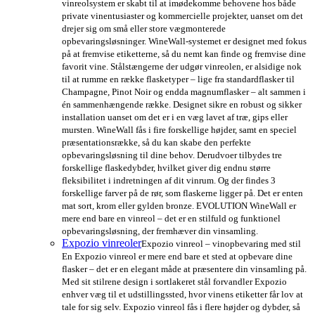
vinreolsystem er skabt til at imødekomme behovene hos både
private vinentusiaster og kommercielle projekter, uanset om det
drejer sig om små eller store vægmonterede
opbevaringsløsninger. WineWall-systemet er designet med fokus
på at fremvise etiketterne, så du nemt kan finde og fremvise dine
favorit vine. Stålstængerne der udgør vinreolen, er alsidige nok
til at rumme en række flasketyper – lige fra standardflasker til
Champagne, Pinot Noir og endda magnumflasker – alt sammen i
én sammenhængende række. Designet sikre en robust og sikker
installation uanset om det er i en væg lavet af træ, gips eller
mursten. WineWall fås i fire forskellige højder, samt en speciel
præsentationsrække, så du kan skabe den perfekte
opbevaringsløsning til dine behov. Derudvoer tilbydes tre
forskellige flaskedybder, hvilket giver dig endnu større
fleksibilitet i indretningen af dit vinrum. Og der findes 3
forskellige farver på de rør, som flaskerne ligger på. Det er enten
mat sort, krom eller gylden bronze. EVOLUTION WineWall er
mere end bare en vinreol – det er en stilfuld og funktionel
opbevaringsløsning, der fremhæver din vinsamling.
Expozio vinreoler
Expozio vinreol – vinopbevaring med stil
En Expozio vinreol er mere end bare et sted at opbevare dine
flasker – det er en elegant måde at præsentere din vinsamling på.
Med sit stilrene design i sortlakeret stål forvandler Expozio
enhver væg til et udstillingssted, hvor vinens etiketter får lov at
tale for sig selv. Expozio vinreol fås i flere højder og dybder, så