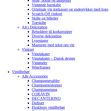
Stole, borde og taburetter
Vintønde barskabe
Originale vin trækasser og endestykker med logo
Scratch-Off vinkort
Skilte og billeder
Træskilte
Alt i Dekoration
Beholdere til korkpropper
Diverse dekoration
Lysestager
Magneter med tekst om vin
Vinkort
Vinplakater
Vinplakater – Dansk design
Vintønder
Wineframes
Vintilbehør
Alle Accessories
Champagnesabler
Champagnestopper
Champagnetang
CORAVIN
DECANTERINO
Duftsæt
Eksklusiv vintilbehør