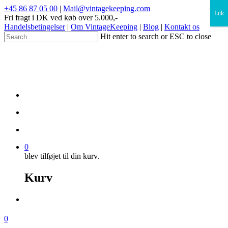
×
+45 86 87 05 00
|
Mail@vintagekeeping.com
Luk
Fri fragt i DK ved køb over 5.000,-
Handelsbetingelser
|
Om VintageKeeping
|
Blog
|
Kontakt os
Hit enter to search or ESC to close
0
blev tilføjet til din kurv.
Kurv
0