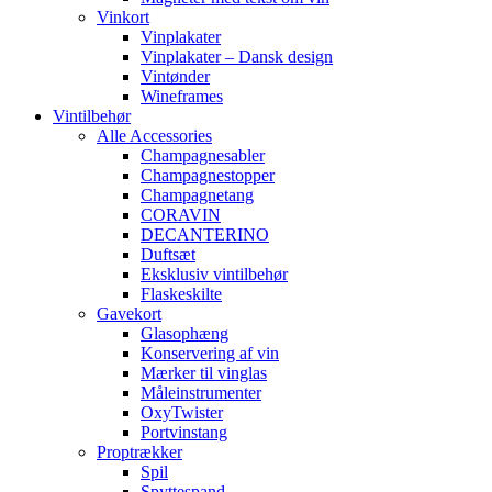
Vinkort
Vinplakater
Vinplakater – Dansk design
Vintønder
Wineframes
Vintilbehør
Alle Accessories
Champagnesabler
Champagnestopper
Champagnetang
CORAVIN
DECANTERINO
Duftsæt
Eksklusiv vintilbehør
Flaskeskilte
Gavekort
Glasophæng
Konservering af vin
Mærker til vinglas
Måleinstrumenter
OxyTwister
Portvinstang
Proptrækker
Spil
Spyttespand