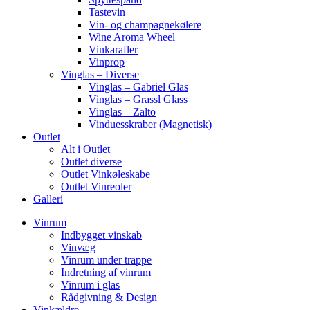
Tastevin
Vin- og champagnekølere
Wine Aroma Wheel
Vinkarafler
Vinprop
Vinglas – Diverse
Vinglas – Gabriel Glas
Vinglas – Grassl Glass
Vinglas – Zalto
Vinduesskraber (Magnetisk)
Outlet
Alt i Outlet
Outlet diverse
Outlet Vinkøleskabe
Outlet Vinreoler
Galleri
Vinrum
Indbygget vinskab
Vinvæg
Vinrum under trappe
Indretning af vinrum
Vinrum i glas
Rådgivning & Design
Vinkældre