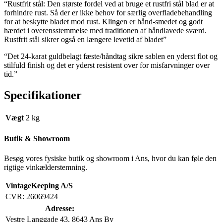
“Rustfrit stål: Den største fordel ved at bruge et rustfri stål blad er at
forhindre rust. Så der er ikke behov for særlig overfladebehandling
for at beskytte bladet mod rust. Klingen er hånd-smedet og godt
hærdet i overensstemmelse med traditionen af håndlavede sværd.
Rustfrit stål sikrer også en længere levetid af bladet”
“Det 24-karat guldbelagt fæste/håndtag sikre sablen en yderst flot og
stilfuld finish og det er yderst resistent over for misfarvninger over
tid.”
Specifikationer
Vægt
2 kg
Butik & Showroom
Besøg vores fysiske butik og showroom i Ans, hvor du kan føle den
rigtige vinkælderstemning.
VintageKeeping A/S
CVR: 26069424
Adresse:
Vestre Langgade 43, 8643 Ans By