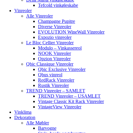
Tefcold vinkøleskabe
Vinreoler
Alle Vinreoler
Champagne Pupitre
Diverse Vinreoler
EVOLUTION WineWall Vinreoler
Expozio vinreoler
Le Bloc Cellier Vinreoler
Modulo – Vinkassereol
NOOK Vinreoler
Opzion Vinreoler
Qbic Classique Vinreoler
Qbic Exclusive Vinreoler
Qbus vinreol
RedRack Vinreoler
Rustik Vinreoler
TREND Vinreoler – SAMLET
TREND Vinreoler – USAMLET
Vintage Classic Kit Rack Vinreoler
VintageView Vinreoler
Vinklima
Dekoration
Alle Møbler
Barvogne