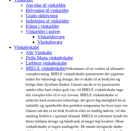
Alu-glas til vinkældre
Belysning til vinkældre
Gratis rådgivning
Indretning af vinkælder
Klima i vinkældre
Vinkælder i gulvet
Vinkældervæg
Vinskabsvæg
Vinkøleskabe
Alle Vinskabe
Della Marta vinkøleskabe
Liebherr vinkøleskabe
MIELE vinkøleskabe
Velkommen til en verden af ultimativ
vinopbevaring. MIELE vinkøleskabe præsenterer det ypperste
inden for teknologi og design, der er skabt til at beskytte og
berige dine dyrebare flasker. Uanset om du er en passioneret
samler eller bare elsker god vin, vil MIELE vinkøleskabe tage
din vinoplevelse til et nyt niveau. MIELE vinkøleskabe er
udstyret med avanceret teknologi, der giver dig mulighed for at
indstille og opretholde den perfekte temperatur for hver type vin.
Uanset om det er en frisk hvidvin eller en kraftig rødvin, vil din
samling forblive i optimal tilstand. MIELE er ydermere kendt for
deres tidsløse design og håndværk af meget høj kvalitet. Disse
vinkøleskabe er ingen undtagelse. De smukt designede skabe