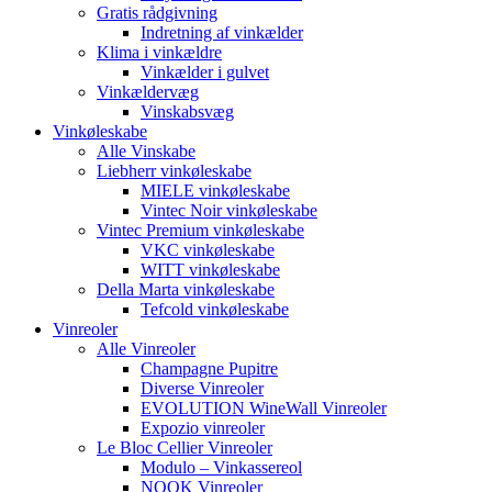
Gratis rådgivning
Indretning af vinkælder
Klima i vinkældre
Vinkælder i gulvet
Vinkældervæg
Vinskabsvæg
Vinkøleskabe
Alle Vinskabe
Liebherr vinkøleskabe
MIELE vinkøleskabe
Vintec Noir vinkøleskabe
Vintec Premium vinkøleskabe
VKC vinkøleskabe
WITT vinkøleskabe
Della Marta vinkøleskabe
Tefcold vinkøleskabe
Vinreoler
Alle Vinreoler
Champagne Pupitre
Diverse Vinreoler
EVOLUTION WineWall Vinreoler
Expozio vinreoler
Le Bloc Cellier Vinreoler
Modulo – Vinkassereol
NOOK Vinreoler