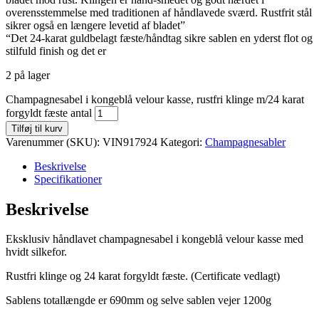
overensstemmelse med traditionen af håndlavede sværd. Rustfrit stål
sikrer også en længere levetid af bladet”
“Det 24-karat guldbelagt fæste/håndtag sikre sablen en yderst flot og
stilfuld finish og det er
2 på lager
Champagnesabel i kongeblå velour kasse, rustfri klinge m/24 karat
forgyldt fæste antal
Tilføj til kurv
Varenummer (SKU):
VIN917924
Kategori:
Champagnesabler
Beskrivelse
Specifikationer
Beskrivelse
Eksklusiv håndlavet champagnesabel i kongeblå velour kasse med
hvidt silkefor.
Rustfri klinge og 24 karat forgyldt fæste. (Certificate vedlagt)
Sablens totallængde er 690mm og selve sablen vejer 1200g