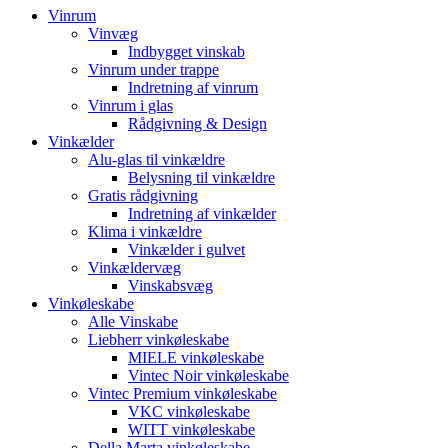
Vinrum
Vinvæg
Indbygget vinskab
Vinrum under trappe
Indretning af vinrum
Vinrum i glas
Rådgivning & Design
Vinkælder
Alu-glas til vinkældre
Belysning til vinkældre
Gratis rådgivning
Indretning af vinkælder
Klima i vinkældre
Vinkælder i gulvet
Vinkældervæg
Vinskabsvæg
Vinkøleskabe
Alle Vinskabe
Liebherr vinkøleskabe
MIELE vinkøleskabe
Vintec Noir vinkøleskabe
Vintec Premium vinkøleskabe
VKC vinkøleskabe
WITT vinkøleskabe
Della Marta vinkøleskabe