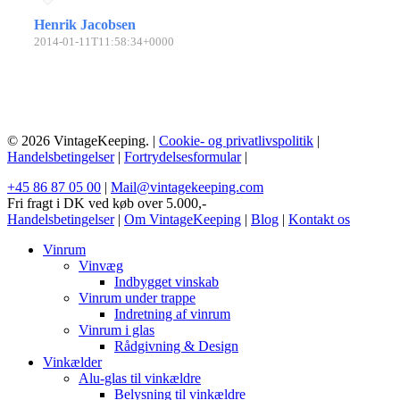
Henrik Jacobsen
2014-01-11T11:58:34+0000
© 2026 VintageKeeping. |
Cookie- og privatlivspolitik
|
Handelsbetingelser
|
Fortrydelsesformular
|
+45 86 87 05 00
|
Mail@vintagekeeping.com
Fri fragt i DK ved køb over 5.000,-
Handelsbetingelser
|
Om VintageKeeping
|
Blog
|
Kontakt os
Vinrum
Vinvæg
Indbygget vinskab
Vinrum under trappe
Indretning af vinrum
Vinrum i glas
Rådgivning & Design
Vinkælder
Alu-glas til vinkældre
Belysning til vinkældre