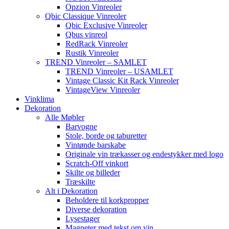
Opzion Vinreoler
Qbic Classique Vinreoler
Qbic Exclusive Vinreoler
Qbus vinreol
RedRack Vinreoler
Rustik Vinreoler
TREND Vinreoler – SAMLET
TREND Vinreoler – USAMLET
Vintage Classic Kit Rack Vinreoler
VintageView Vinreoler
Vinklima
Dekoration
Alle Møbler
Barvogne
Stole, borde og taburetter
Vintønde barskabe
Originale vin trækasser og endestykker med logo
Scratch-Off vinkort
Skilte og billeder
Træskilte
Alt i Dekoration
Beholdere til korkpropper
Diverse dekoration
Lysestager
Magneter med tekst om vin