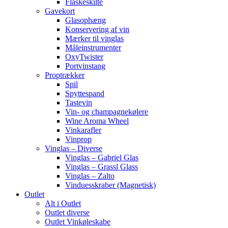
Flaskeskilte
Gavekort
Glasophæng
Konservering af vin
Mærker til vinglas
Måleinstrumenter
OxyTwister
Portvinstang
Proptrækker
Spil
Spyttespand
Tastevin
Vin- og champagnekølere
Wine Aroma Wheel
Vinkarafler
Vinprop
Vinglas – Diverse
Vinglas – Gabriel Glas
Vinglas – Grassl Glass
Vinglas – Zalto
Vinduesskraber (Magnetisk)
Outlet
Alt i Outlet
Outlet diverse
Outlet Vinkøleskabe