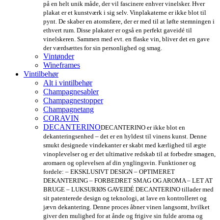
på en helt unik måde, der vil fascinere enhver vinelsker. Hver
plakat er et kunstværk i sig selv. Vinplakaterne er ikke blot til
pynt. De skaber en atomsfære, der er med til at løfte stemningen i
ethvert rum. Disse plakater er også en perfekt gaveidé til
vinelskeren. Sammen med evt. en flaske vin, bliver det en gave
der værdsættes for sin personlighed og smag.
Vintønder
Wineframes
Vintilbehør
Alt i vintilbehør
Champagnesabler
Champagnestopper
Champagnetang
CORAVIN
DECANTERINO
DECANTERINO er ikke blot en
dekanteringsenhed – det er en hyldest til vinens kunst. Denne
smukt designede vindekanter er skabt med kærlighed til ægte
vinoplevelser og er det ultimative redskab til at forbedre smagen,
aromaen og oplevelsen af din ynglingsvin. Funktioner og
fordele: – EKSKLUSIVT DESIGN – OPTIMERET
DEKANTERING – FORBEDRET SMAG OG AROMA – LET AT
BRUGE – LUKSURIØS GAVEIDÉ DECANTERINO tillader med
sit patenterede design og teknologi, at lave en kontrolleret og
jævn dekantering. Denne proces åbner vinen langsomt, hvilket
giver den mulighed for at ånde og frigive sin fulde aroma og