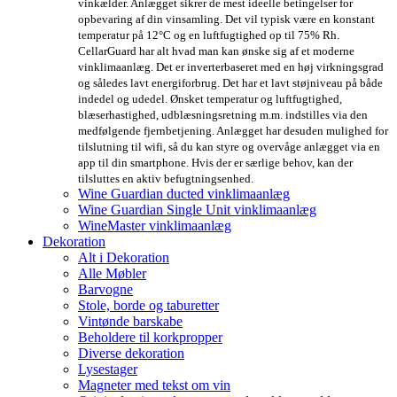
vinkælder. Anlægget sikrer de mest ideelle betingelser for
opbevaring af din vinsamling. Det vil typisk være en konstant
temperatur på 12°C og en luftfugtighed op til 75% Rh.
CellarGuard har alt hvad man kan ønske sig af et moderne
vinklimaanlæg. Det er inverterbaseret med en høj virkningsgrad
og således lavt energiforbrug. Det har et lavt støjniveau på både
indedel og udedel. Ønsket temperatur og luftfugtighed,
blæserhastighed, udblæsningsretning m.m. indstilles via den
medfølgende fjernbetjening. Anlægget har desuden mulighed for
tilslutning til wifi, så du kan styre og overvåge anlægget via en
app til din smartphone. Hvis der er særlige behov, kan der
tilsluttes en aktiv befugtningsenhed.
Wine Guardian ducted vinklimaanlæg
Wine Guardian Single Unit vinklimaanlæg
WineMaster vinklimaanlæg
Dekoration
Alt i Dekoration
Alle Møbler
Barvogne
Stole, borde og taburetter
Vintønde barskabe
Beholdere til korkpropper
Diverse dekoration
Lysestager
Magneter med tekst om vin