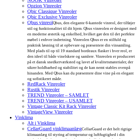
NOOK Vinreoler
Opzion Vinreoler
Qbic Classique Vinreoler
Qbic Exclusive Vinreoler
Qbus vinreol
Qbus, den elegante 6-kantede vinreol, der tilføjer
stil og funktionalitet til dit hjem. Qbus vinreolen er designet med
en moderne æstetik og enkelhed, hvilket gør den til det perfekte
møbel i enhver indretning. Vinreolen Qbus er en stilfuld og
praktisk løsning til at opbevare og præsentere din vinsamling.
Med plads til op til 19 standard bordeaux flasker i hver reol, er
den ideel til både vinelskere og samlere. Vinreolen er produceret
på et dansk snedkerværksted og lavet af kvalitetsmaterialer, der
sikrer holdbarhed og stabilitet og de kan nemt stables ovenpå
hinanden. Med Qbus kan du præsentere dine vine på en elegant
og sofistikeret måde.
RedRack Vinreoler
Rustik Vinreoler
TREND Vinreoler – SAMLET
TREND Vinreoler – USAMLET
Vintage Classic Kit Rack Vinreoler
VintageView Vinreoler
Vinklima
Alt i Vinklima
CellarGuard vinklimaanlæg
CellarGuard er det helt rigtige
klimaanlæg til styring af temperatur og luftfugtighed i din