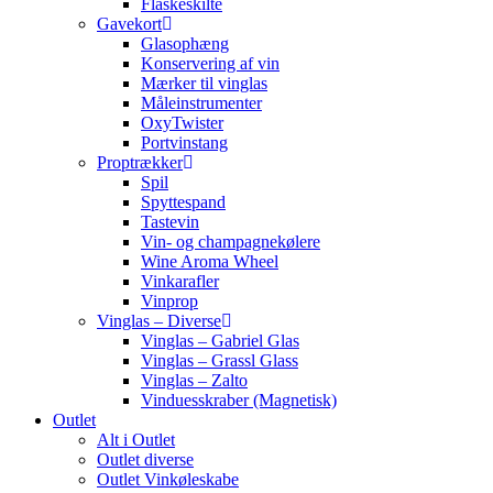
Flaskeskilte
Gavekort
Glasophæng
Konservering af vin
Mærker til vinglas
Måleinstrumenter
OxyTwister
Portvinstang
Proptrækker
Spil
Spyttespand
Tastevin
Vin- og champagnekølere
Wine Aroma Wheel
Vinkarafler
Vinprop
Vinglas – Diverse
Vinglas – Gabriel Glas
Vinglas – Grassl Glass
Vinglas – Zalto
Vinduesskraber (Magnetisk)
Outlet
Alt i Outlet
Outlet diverse
Outlet Vinkøleskabe