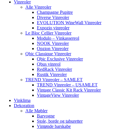
Vinreoler
Alle Vinreoler
Champagne Pupitre
Diverse Vinreoler
EVOLUTION WineWall Vinreoler
Expozio vinreoler
Le Bloc Cellier Vinreoler
Modulo – Vinkassereol
NOOK Vinreoler
Opzion Vinreoler
Qbic Classique Vinreoler
Qbic Exclusive Vinreoler
Qbus vinreol
RedRack Vinreoler
Rustik Vinreoler
TREND Vinreoler – SAMLET
TREND Vinreoler – USAMLET
Vintage Classic Kit Rack Vinreoler
VintageView Vinreoler
Vinklima
Dekoration
Alle Møbler
Barvogne
Stole, borde og taburetter
Vintønde barskabe