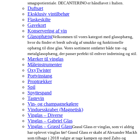
smagspotientiale. DECANTERINO er håndlavet i Italien.
Duftsæt
Eksklusiv vintilbehør
Flaskeskilte
Gavekort
Konservering af vin
Glasophæng
Velkommen til vores kategori med glasophæng,
hvor du finder et bredt udvalg af smukke og funktionelle
ophæng til dine glas. Vores sortiment omfatter både træ- og
metalglasophæng, der passer perfekt til enhver indretning og stil.
Mærker til vinglas
Måleinstrumenter
OxyTwister
Portvinstang
Proptrækker
Spil
Spyttespand
Tastevin
Vin- og champagnekølere
Vinduesskraber (Magnetisk)
Vinglas – Diverse
Vinglas – Gabriel Glas
Vinglas – Grassl Glass
Grassl Glass er vinglas, som vi aldrig
har oplevet vinglas før! Grassl Glass er skabt af Alexander Mackh
som tilbage i 2018 valgte at tage kampen op med Zalto og