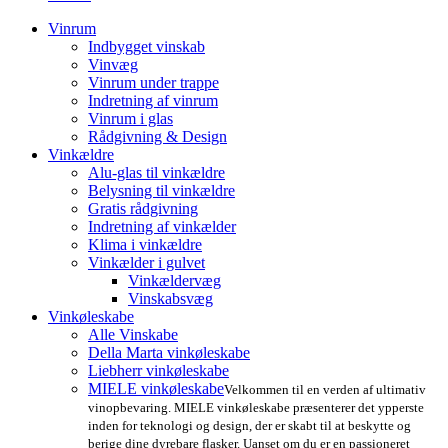
Vinrum
Indbygget vinskab
Vinvæg
Vinrum under trappe
Indretning af vinrum
Vinrum i glas
Rådgivning & Design
Vinkældre
Alu-glas til vinkældre
Belysning til vinkældre
Gratis rådgivning
Indretning af vinkælder
Klima i vinkældre
Vinkælder i gulvet
Vinkældervæg
Vinskabsvæg
Vinkøleskabe
Alle Vinskabe
Della Marta vinkøleskabe
Liebherr vinkøleskabe
MIELE vinkøleskabe
Velkommen til en verden af ultimativ
vinopbevaring. MIELE vinkøleskabe præsenterer det ypperste
inden for teknologi og design, der er skabt til at beskytte og
berige dine dyrebare flasker. Uanset om du er en passioneret