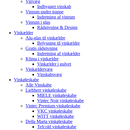
Vinvæg
Indbygget vinskab
Vinrum under trappe
Indretning af vinrum
Vinrum i glas
Rådgivning & Design
Vinkælder
Alu-glas til vinkældre
Belysning til vinkældre
Gratis rådgivning
Indretning af vinkælder
Klima i vinkældre
Vinkælder i gulvet
Vinkældervæg
Vinskabsvæg
Vinkøleskabe
Alle Vinskabe
Liebherr vinkøleskabe
MIELE vinkøleskabe
Vintec Noir vinkøleskabe
Vintec Premium vinkøleskabe
VKC vinkøleskabe
WITT vinkøleskabe
Della Marta vinkøleskabe
Tefcold vinkøleskabe