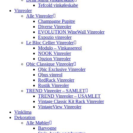
Tefcold vinkøleskabe
Vinreoler
Alle Vinreoler
Champagne Pupitre
Diverse Vinreoler
EVOLUTION WineWall Vinreoler
Expozio vinreoler
Le Bloc Cellier Vinreoler
Modulo – Vinkassereol
NOOK Vinreoler
Opzion Vinreoler
Qbic Classique Vinreoler
Qbic Exclusive Vinreoler
Qbus vinreol
RedRack Vinreoler
Rustik Vinreoler
TREND Vinreoler – SAMLET
TREND Vinreoler – USAMLET
Vintage Classic Kit Rack Vinreoler
VintageView Vinreoler
Vinklima
Dekoration
Alle Møbler
Barvogne