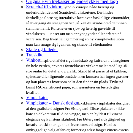
Originale vin trækasser og endestykker med logo
Scratch-Off vinkort
Gør din vinrejse både lærerig og
underholdende med Scratch-off vinkortene. Der findes
forskellige flotte og interaktive kort over forskellige vinområder,
så hver gang du smager en vin, så kan du skrabe området vinen
stammer fra fri. Kortene er en sjov og lærerig gaveidé til
vinelskeren – uanset om man er nybegynder eller erfaren på
vinrejsen. Bag hvert felt gemmer sig en ny vinoplevelse, som
man kan smage sig igennem og skrabe fri efterhånden
Skilte og billeder
Træskilte
Vinkort
Inspireret af det rige landskab og kulturen i vinregioner
fra hele verden, er vores førsteklasses vinkort malet med lige så
stor omhu for detaljer og grafik. Skabt til at passe til et køkken,
spisestue eller lignende område, men kunsten har ingen grænser
og kan placeres hvor som helst den finder sin plads. Trykt på
kunst FSC-certificeret papir, som garanterer en bæredygtig
kvalitet.
Vinplakater
Vinplakater – Dansk design
Eksklusive vinplakater designet
af den grafiske designer Fru Østergaard. Disse plakater er ikke
bare en dekoration til dine vægge, men en hyldest til vinens
elegance og kunstens skønhed. Fru Østergaard’s dygtighed og
kreativitet skinner igennem hvert eneste design. Hendes
omhyggelige valg af farver, former og tekst fanger vinens essens