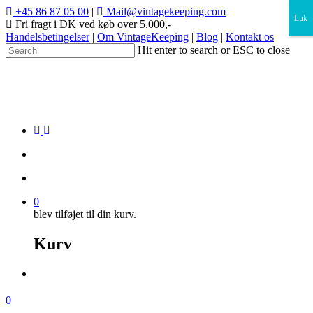
×
+45 86 87 05 00
|
Mail@vintagekeeping.com
Luk
Fri fragt i DK ved køb over 5.000,-
Handelsbetingelser
|
Om VintageKeeping
|
Blog
|
Kontakt os
Hit enter to search or ESC to close
0
blev tilføjet til din kurv.
Kurv
0