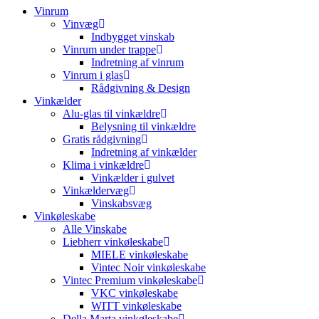
Vinrum
Vinvæg
Indbygget vinskab
Vinrum under trappe
Indretning af vinrum
Vinrum i glas
Rådgivning & Design
Vinkælder
Alu-glas til vinkældre
Belysning til vinkældre
Gratis rådgivning
Indretning af vinkælder
Klima i vinkældre
Vinkælder i gulvet
Vinkældervæg
Vinskabsvæg
Vinkøleskabe
Alle Vinskabe
Liebherr vinkøleskabe
MIELE vinkøleskabe
Vintec Noir vinkøleskabe
Vintec Premium vinkøleskabe
VKC vinkøleskabe
WITT vinkøleskabe
Della Marta vinkøleskabe