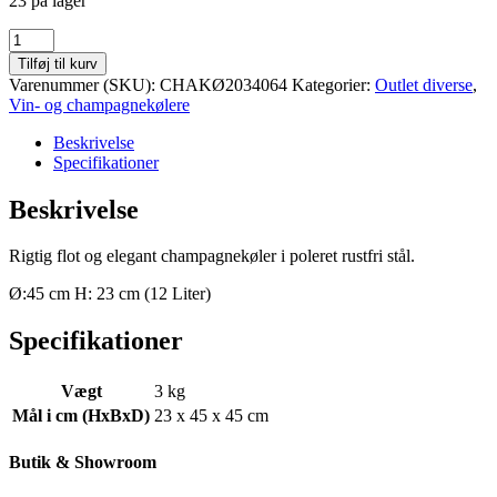
23 på lager
Champagnekøler
i
Tilføj til kurv
poleret
Varenummer (SKU):
CHAKØ2034064
Kategorier:
Outlet diverse
,
rustfri
Vin- og champagnekølere
stål
Ø45
Beskrivelse
antal
Specifikationer
Beskrivelse
Rigtig flot og elegant champagnekøler i poleret rustfri stål.
Ø:45 cm H: 23 cm (12 Liter)
Specifikationer
Vægt
3 kg
Mål i cm (HxBxD)
23 x 45 x 45 cm
Butik & Showroom