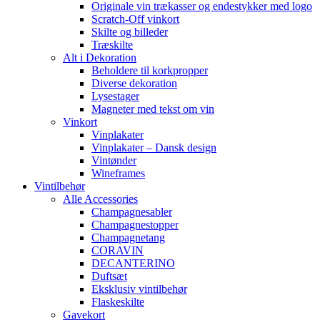
Originale vin trækasser og endestykker med logo
Scratch-Off vinkort
Skilte og billeder
Træskilte
Alt i Dekoration
Beholdere til korkpropper
Diverse dekoration
Lysestager
Magneter med tekst om vin
Vinkort
Vinplakater
Vinplakater – Dansk design
Vintønder
Wineframes
Vintilbehør
Alle Accessories
Champagnesabler
Champagnestopper
Champagnetang
CORAVIN
DECANTERINO
Duftsæt
Eksklusiv vintilbehør
Flaskeskilte
Gavekort