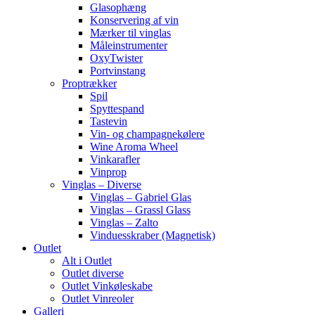
Glasophæng
Konservering af vin
Mærker til vinglas
Måleinstrumenter
OxyTwister
Portvinstang
Proptrækker
Spil
Spyttespand
Tastevin
Vin- og champagnekølere
Wine Aroma Wheel
Vinkarafler
Vinprop
Vinglas – Diverse
Vinglas – Gabriel Glas
Vinglas – Grassl Glass
Vinglas – Zalto
Vinduesskraber (Magnetisk)
Outlet
Alt i Outlet
Outlet diverse
Outlet Vinkøleskabe
Outlet Vinreoler
Galleri