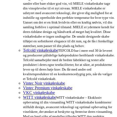
samler eller bare elsker god vin, vil MIELE vinkøleskabe tage
din vinoplevelse til et nyt niveau. MIELE vinkøleskabe er
udstyret med avanceret teknologi, der giver dig mulighed for at
indstille og opretholde den perfekte temperatur for hver type vin.
Uanset om det er en frisk hvidvin eller en kraftig rødvin, vil din
samling forblive i optimal tilstand. MIELE er ydermere kendt for
deres tidsløse design og håndværk af meget høj kvalitet. Disse
vinkøleskabe er ingen undtagelse. De smukt designede skabe
tilføjer en sofistikeret elegance til dit rum, og de fås i forskellige
størrelser, som passer til din plads og behov.
Tefcold vinkøleskabe
TEFCOLD har i mere end 30 år leveret
og produceret pålidelige køleprodukter heriblandt vinkøleskabe.
Tefcold samarbejder med de bedste fabrikker og tester alle
produkter i deres egne testfaciliteter, for at sikre, at produkterne
lever op til deres høje krav. Du får med andre ord
kvalitetsprodukter til en konkurrencedygtig pris, når du vælger
et Tefcold vinkøleskab.
Vintec Noir vinkøleskabe
Vintec Premium vinkøleskabe
VKC vinkøleskabe
WITT vinkøleskabe
WITT vinkøleskabe – Eksklusiv
opbevaring til din vinsamling WITT vinkøleskabe kombinerer
stilfuldt design, avanceret teknologi og optimal opbevaring for
vinelskere, der ønsker at beskytte og fremvise deres vinsamling.
Med en bred vifte af modeller tilbyder WITT den perfekte