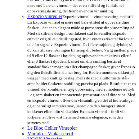
mere end bare en vinreol – det er en stilfuld og funktionel
opbevaringsløsning, der fremhæver din vinsamling.
Expozio vinreoler
Expozio vinreol – vinopbevaring med stil
En Expozio vinreol er mere end bare et sted at opbevare dine
flasker – det er en elegant måde at præsentere din vinsamling på.
Med sit stilrene design i sortlakeret stål forvandler Expozio
enhver væg til et udstillingssted, hvor vinens etiketter får lov at
tale for sig selv. Expozio vinreol fås i flere højder og dybder, så
du kan tilpasse løsningen til netop dit behov. Vælg mellem plads
til 9 eller 12 flasker i højden, og opbevar dem enkeltvis eller 2
eller 3 flasker i dybden. Uanset om din samling består af
standardflasker, magnum eller champagne flasker, giver Expozio
dig den fleksibilitet, du har brug for. Reolen monteres sikkert på
væggen med kraftige beslag, mens de specialudformede stål-
arme holder flaskerne stabilt og præcist på plads. Resultatet er en
vinreol, der kombinerer tryg opbevaring med et moderne udtryk
– og som skaber en imponerende præsentation af dine vine. Med
en Expozio vinreol bliver din vinsamling en del af indretningen
og et naturligt samtaleemne, uanset om den hænger i stuen,
køkkenet eller i din vinkælder. Expozio vinreol – fordi vin
fortjener at blive vist frem med samme elegance, som den
serveres med.
Le Bloc Cellier Vinreoler
Modulo – Vinkassereol