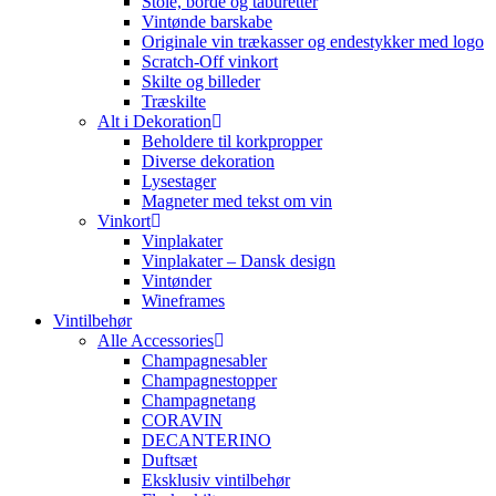
Stole, borde og taburetter
Vintønde barskabe
Originale vin trækasser og endestykker med logo
Scratch-Off vinkort
Skilte og billeder
Træskilte
Alt i Dekoration
Beholdere til korkpropper
Diverse dekoration
Lysestager
Magneter med tekst om vin
Vinkort
Vinplakater
Vinplakater – Dansk design
Vintønder
Wineframes
Vintilbehør
Alle Accessories
Champagnesabler
Champagnestopper
Champagnetang
CORAVIN
DECANTERINO
Duftsæt
Eksklusiv vintilbehør