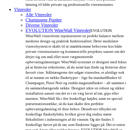
løsning til både private og professionelle vinentusiaster.
Vinreoler
Alle Vinreoler
Champagne Pupitre
Diverse Vinreoler
EVOLUTION WineWall Vinreoler
EVOLUTION
WineWall vinreolerne repræsenterer en perfekt balance mellem
moderne design og praktisk funktionalitet. Dette modulære
vinreolsystem er skabt til at imødekomme behovene hos både
private vinentusiaster og kommercielle projekter, uanset om det
drejer sig om små eller store vægmonterede
opbevaringsløsninger. WineWall-systemet er designet med fokus
på at fremvise etiketterne, så du nemt kan finde og fremvise dine
favorit vine. Stålstængerne der udgør vinreolen, er alsidige nok
til at rumme en række flasketyper – lige fra standardflasker til
Champagne, Pinot Noir og endda magnumflasker – alt sammen i
én sammenhængende række. Designet sikre en robust og sikker
installation uanset om det er i en væg lavet af træ, gips eller
mursten. WineWall fås i fire forskellige højder, samt en speciel
præsentationsrække, så du kan skabe den perfekte
opbevaringsløsning til dine behov. Derudvoer tilbydes tre
forskellige flaskedybder, hvilket giver dig endnu større
fleksibilitet i indretningen af dit vinrum. Og der findes 3
forskellige farver på de rør, som flaskerne ligger på. Det er enten
mat sort, krom eller gylden bronze. EVOLUTION WineWall er