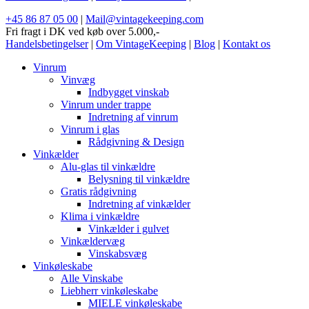
+45 86 87 05 00
|
Mail@vintagekeeping.com
Fri fragt i DK ved køb over 5.000,-
Handelsbetingelser
|
Om VintageKeeping
|
Blog
|
Kontakt os
Vinrum
Vinvæg
Indbygget vinskab
Vinrum under trappe
Indretning af vinrum
Vinrum i glas
Rådgivning & Design
Vinkælder
Alu-glas til vinkældre
Belysning til vinkældre
Gratis rådgivning
Indretning af vinkælder
Klima i vinkældre
Vinkælder i gulvet
Vinkældervæg
Vinskabsvæg
Vinkøleskabe
Alle Vinskabe
Liebherr vinkøleskabe
MIELE vinkøleskabe