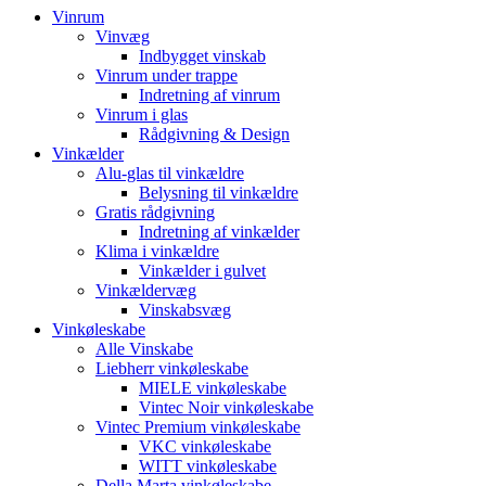
Vinrum
Vinvæg
Indbygget vinskab
Vinrum under trappe
Indretning af vinrum
Vinrum i glas
Rådgivning & Design
Vinkælder
Alu-glas til vinkældre
Belysning til vinkældre
Gratis rådgivning
Indretning af vinkælder
Klima i vinkældre
Vinkælder i gulvet
Vinkældervæg
Vinskabsvæg
Vinkøleskabe
Alle Vinskabe
Liebherr vinkøleskabe
MIELE vinkøleskabe
Vintec Noir vinkøleskabe
Vintec Premium vinkøleskabe
VKC vinkøleskabe
WITT vinkøleskabe
Della Marta vinkøleskabe