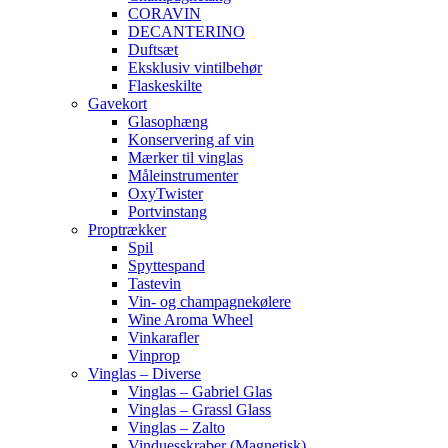
CORAVIN
DECANTERINO
Duftsæt
Eksklusiv vintilbehør
Flaskeskilte
Gavekort
Glasophæng
Konservering af vin
Mærker til vinglas
Måleinstrumenter
OxyTwister
Portvinstang
Proptrækker
Spil
Spyttespand
Tastevin
Vin- og champagnekølere
Wine Aroma Wheel
Vinkarafler
Vinprop
Vinglas – Diverse
Vinglas – Gabriel Glas
Vinglas – Grassl Glass
Vinglas – Zalto
Vinduesskraber (Magnetisk)