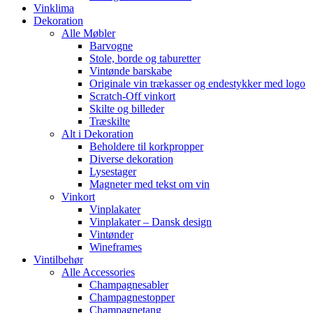
Vinklima
Dekoration
Alle Møbler
Barvogne
Stole, borde og taburetter
Vintønde barskabe
Originale vin trækasser og endestykker med logo
Scratch-Off vinkort
Skilte og billeder
Træskilte
Alt i Dekoration
Beholdere til korkpropper
Diverse dekoration
Lysestager
Magneter med tekst om vin
Vinkort
Vinplakater
Vinplakater – Dansk design
Vintønder
Wineframes
Vintilbehør
Alle Accessories
Champagnesabler
Champagnestopper
Champagnetang