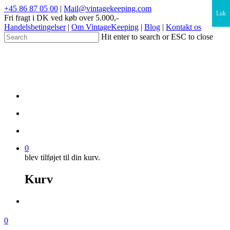
×
+45 86 87 05 00
|
Mail@vintagekeeping.com
Luk
Fri fragt i DK ved køb over 5.000,-
Handelsbetingelser
|
Om VintageKeeping
|
Blog
|
Kontakt os
Hit enter to search or ESC to close
0
blev tilføjet til din kurv.
Kurv
0