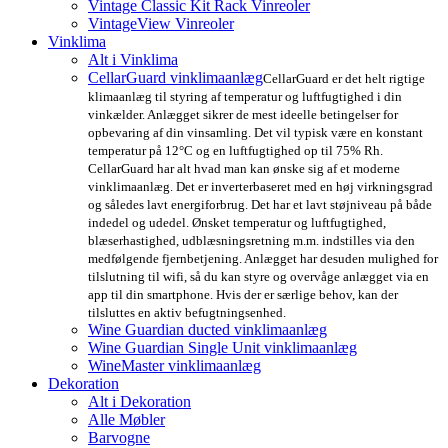
Vintage Classic Kit Rack Vinreoler
VintageView Vinreoler
Vinklima
Alt i Vinklima
CellarGuard vinklimaanlæg
CellarGuard er det helt rigtige
klimaanlæg til styring af temperatur og luftfugtighed i din
vinkælder. Anlægget sikrer de mest ideelle betingelser for
opbevaring af din vinsamling. Det vil typisk være en konstant
temperatur på 12°C og en luftfugtighed op til 75% Rh.
CellarGuard har alt hvad man kan ønske sig af et moderne
vinklimaanlæg. Det er inverterbaseret med en høj virkningsgrad
og således lavt energiforbrug. Det har et lavt støjniveau på både
indedel og udedel. Ønsket temperatur og luftfugtighed,
blæserhastighed, udblæsningsretning m.m. indstilles via den
medfølgende fjernbetjening. Anlægget har desuden mulighed for
tilslutning til wifi, så du kan styre og overvåge anlægget via en
app til din smartphone. Hvis der er særlige behov, kan der
tilsluttes en aktiv befugtningsenhed.
Wine Guardian ducted vinklimaanlæg
Wine Guardian Single Unit vinklimaanlæg
WineMaster vinklimaanlæg
Dekoration
Alt i Dekoration
Alle Møbler
Barvogne