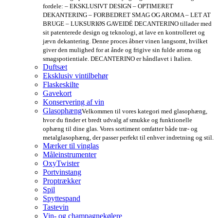
fordele: – EKSKLUSIVT DESIGN – OPTIMERET
DEKANTERING – FORBEDRET SMAG OG AROMA – LET AT
BRUGE – LUKSURIØS GAVEIDÉ DECANTERINO tillader med
sit patenterede design og teknologi, at lave en kontrolleret og
jævn dekantering. Denne proces åbner vinen langsomt, hvilket
giver den mulighed for at ånde og frigive sin fulde aroma og
smagspotientiale. DECANTERINO er håndlavet i Italien.
Duftsæt
Eksklusiv vintilbehør
Flaskeskilte
Gavekort
Konservering af vin
Glasophæng
Velkommen til vores kategori med glasophæng,
hvor du finder et bredt udvalg af smukke og funktionelle
ophæng til dine glas. Vores sortiment omfatter både træ- og
metalglasophæng, der passer perfekt til enhver indretning og stil.
Mærker til vinglas
Måleinstrumenter
OxyTwister
Portvinstang
Proptrækker
Spil
Spyttespand
Tastevin
Vin- og champagnekølere