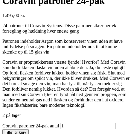
Coravin patroner 24-pak
1.495,00
kr.
24 patroner til Coravin Systems. Disse patroner sikrer perfekt
forsegling og hældning hver eneste gang
Patronen indeholder Argon som konserverer vinen uden at have
indflydelse på smagen. Én patron indeholder nok til at kunne
skænke op til 15 glas vin.
Coravin er proptrækkerens værste fjende! Hvorfor? Med Coravin
kan du drikke en flaske vin uden at åbne den. Ja, du læste rigtigt!
Og fordi flasken forbliver lukket, holder vinen sig frisk. Slut med
bekymringer om spildt vin, der ikke bliver drukket. Med Coravin er
det bare at smage den vin, man har lyst til, når lysten melder sig.
Den forbliver nemlig lukket. Hvordan så det? Det foregår ved, at
man med sin Coravin fører en tynd nål ned gennem proppen, som
sender en neutral gas ned i flasken og forhindrer den i at oxidere.
Ingen fiksfakserier, bare moderne teknologi!
2 på lager
Coravin patroner 24-pak antal
Tilføj til kurv