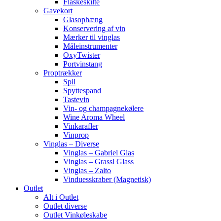
Flaskeskilte
Gavekort
Glasophæng
Konservering af vin
Mærker til vinglas
Måleinstrumenter
OxyTwister
Portvinstang
Proptrækker
Spil
Spyttespand
Tastevin
Vin- og champagnekølere
Wine Aroma Wheel
Vinkarafler
Vinprop
Vinglas – Diverse
Vinglas – Gabriel Glas
Vinglas – Grassl Glass
Vinglas – Zalto
Vinduesskraber (Magnetisk)
Outlet
Alt i Outlet
Outlet diverse
Outlet Vinkøleskabe