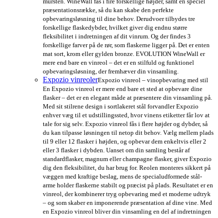
mursten. WineWall fås i fire forskellige højder, samt en speciel
præsentationsrække, så du kan skabe den perfekte
opbevaringsløsning til dine behov. Derudvoer tilbydes tre
forskellige flaskedybder, hvilket giver dig endnu større
fleksibilitet i indretningen af dit vinrum. Og der findes 3
forskellige farver på de rør, som flaskerne ligger på. Det er enten
mat sort, krom eller gylden bronze. EVOLUTION WineWall er
mere end bare en vinreol – det er en stilfuld og funktionel
opbevaringsløsning, der fremhæver din vinsamling.
Expozio vinreoler
Expozio vinreol – vinopbevaring med stil
En Expozio vinreol er mere end bare et sted at opbevare dine
flasker – det er en elegant måde at præsentere din vinsamling på.
Med sit stilrene design i sortlakeret stål forvandler Expozio
enhver væg til et udstillingssted, hvor vinens etiketter får lov at
tale for sig selv. Expozio vinreol fås i flere højder og dybder, så
du kan tilpasse løsningen til netop dit behov. Vælg mellem plads
til 9 eller 12 flasker i højden, og opbevar dem enkeltvis eller 2
eller 3 flasker i dybden. Uanset om din samling består af
standardflasker, magnum eller champagne flasker, giver Expozio
dig den fleksibilitet, du har brug for. Reolen monteres sikkert på
væggen med kraftige beslag, mens de specialudformede stål-
arme holder flaskerne stabilt og præcist på plads. Resultatet er en
vinreol, der kombinerer tryg opbevaring med et moderne udtryk
– og som skaber en imponerende præsentation af dine vine. Med
en Expozio vinreol bliver din vinsamling en del af indretningen