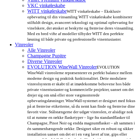
VKC vinkøleskabe
WITT vinkøleskabe
WITT vinkøleskabe – Eksklusiv
opbevaring til din vinsamling WITT vinkøleskabe kombinerer
stilfuldt design, avanceret teknologi og optimal opbevaring for
vinelskere, der ønsker at beskytte og fremvise deres vinsamling.
Med en bred vifte af modeller tilbyder WITT den perfekte
løsning til både private og professionelle vinentusiaster.
Vinreoler
Alle Vinreoler
Champagne Pupitre
Diverse Vinreoler
EVOLUTION WineWall Vinreoler
EVOLUTION
WineWall vinreolerne repræsenterer en perfekt balance mellem
moderne design og praktisk funktionalitet. Dette modulære
vinreolsystem er skabt til at imødekomme behovene hos både
private vinentusiaster og kommercielle projekter, uanset om det
drejer sig om små eller store vægmonterede
opbevaringsløsninger. WineWall-systemet er designet med fokus
på at fremvise etiketterne, så du nemt kan finde og fremvise dine
favorit vine. Stålstængerne der udgør vinreolen, er alsidige nok
til at rumme en række flasketyper – lige fra standardflasker til
Champagne, Pinot Noir og endda magnumflasker – alt sammen i
én sammenhængende række. Designet sikre en robust og sikker
installation uanset om det er i en væg lavet af træ, gips eller