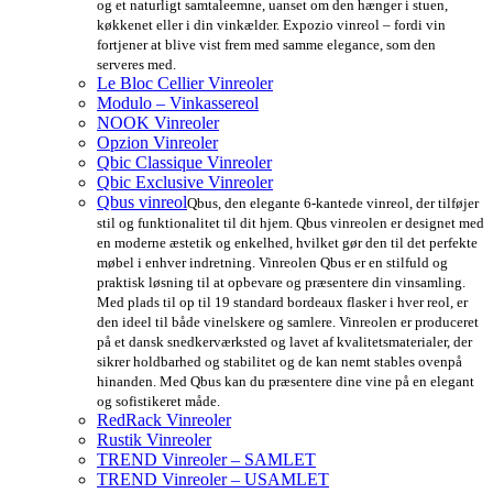
og et naturligt samtaleemne, uanset om den hænger i stuen,
køkkenet eller i din vinkælder. Expozio vinreol – fordi vin
fortjener at blive vist frem med samme elegance, som den
serveres med.
Le Bloc Cellier Vinreoler
Modulo – Vinkassereol
NOOK Vinreoler
Opzion Vinreoler
Qbic Classique Vinreoler
Qbic Exclusive Vinreoler
Qbus vinreol
Qbus, den elegante 6-kantede vinreol, der tilføjer
stil og funktionalitet til dit hjem. Qbus vinreolen er designet med
en moderne æstetik og enkelhed, hvilket gør den til det perfekte
møbel i enhver indretning. Vinreolen Qbus er en stilfuld og
praktisk løsning til at opbevare og præsentere din vinsamling.
Med plads til op til 19 standard bordeaux flasker i hver reol, er
den ideel til både vinelskere og samlere. Vinreolen er produceret
på et dansk snedkerværksted og lavet af kvalitetsmaterialer, der
sikrer holdbarhed og stabilitet og de kan nemt stables ovenpå
hinanden. Med Qbus kan du præsentere dine vine på en elegant
og sofistikeret måde.
RedRack Vinreoler
Rustik Vinreoler
TREND Vinreoler – SAMLET
TREND Vinreoler – USAMLET