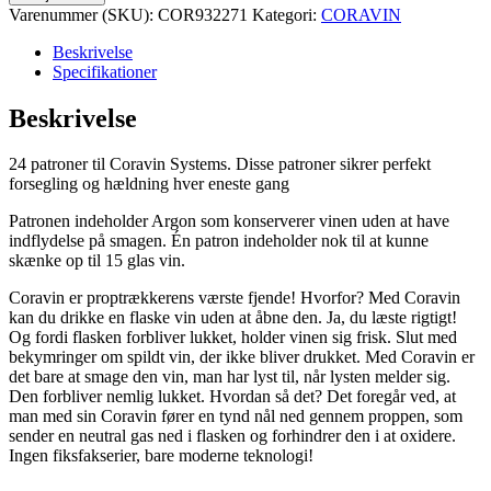
Varenummer (SKU):
COR932271
Kategori:
CORAVIN
Beskrivelse
Specifikationer
Beskrivelse
24 patroner til Coravin Systems. Disse patroner sikrer perfekt
forsegling og hældning hver eneste gang
Patronen indeholder Argon som konserverer vinen uden at have
indflydelse på smagen. Én patron indeholder nok til at kunne
skænke op til 15 glas vin.
Coravin er proptrækkerens værste fjende! Hvorfor? Med Coravin
kan du drikke en flaske vin uden at åbne den. Ja, du læste rigtigt!
Og fordi flasken forbliver lukket, holder vinen sig frisk. Slut med
bekymringer om spildt vin, der ikke bliver drukket. Med Coravin er
det bare at smage den vin, man har lyst til, når lysten melder sig.
Den forbliver nemlig lukket. Hvordan så det? Det foregår ved, at
man med sin Coravin fører en tynd nål ned gennem proppen, som
sender en neutral gas ned i flasken og forhindrer den i at oxidere.
Ingen fiksfakserier, bare moderne teknologi!