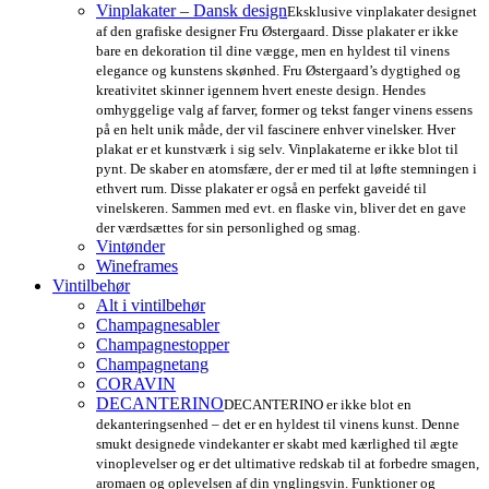
Vinplakater – Dansk design
Eksklusive vinplakater designet
af den grafiske designer Fru Østergaard. Disse plakater er ikke
bare en dekoration til dine vægge, men en hyldest til vinens
elegance og kunstens skønhed. Fru Østergaard’s dygtighed og
kreativitet skinner igennem hvert eneste design. Hendes
omhyggelige valg af farver, former og tekst fanger vinens essens
på en helt unik måde, der vil fascinere enhver vinelsker. Hver
plakat er et kunstværk i sig selv. Vinplakaterne er ikke blot til
pynt. De skaber en atomsfære, der er med til at løfte stemningen i
ethvert rum. Disse plakater er også en perfekt gaveidé til
vinelskeren. Sammen med evt. en flaske vin, bliver det en gave
der værdsættes for sin personlighed og smag.
Vintønder
Wineframes
Vintilbehør
Alt i vintilbehør
Champagnesabler
Champagnestopper
Champagnetang
CORAVIN
DECANTERINO
DECANTERINO er ikke blot en
dekanteringsenhed – det er en hyldest til vinens kunst. Denne
smukt designede vindekanter er skabt med kærlighed til ægte
vinoplevelser og er det ultimative redskab til at forbedre smagen,
aromaen og oplevelsen af din ynglingsvin. Funktioner og