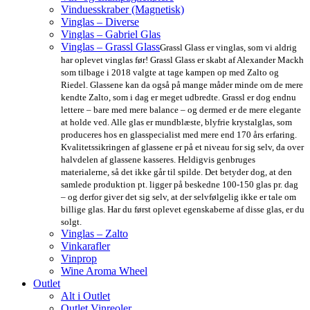
Vinduesskraber (Magnetisk)
Vinglas – Diverse
Vinglas – Gabriel Glas
Vinglas – Grassl Glass
Grassl Glass er vinglas, som vi aldrig
har oplevet vinglas før! Grassl Glass er skabt af Alexander Mackh
som tilbage i 2018 valgte at tage kampen op med Zalto og
Riedel. Glassene kan da også på mange måder minde om de mere
kendte Zalto, som i dag er meget udbredte. Grassl er dog endnu
lettere – bare med mere balance – og dermed er de mere elegante
at holde ved. Alle glas er mundblæste, blyfrie krystalglas, som
produceres hos en glasspecialist med mere end 170 års erfaring.
Kvalitetssikringen af glassene er på et niveau for sig selv, da over
halvdelen af glassene kasseres. Heldigvis genbruges
materialerne, så det ikke går til spilde. Det betyder dog, at den
samlede produktion pt. ligger på beskedne 100-150 glas pr. dag
– og derfor giver det sig selv, at der selvfølgelig ikke er tale om
billige glas. Har du først oplevet egenskaberne af disse glas, er du
solgt.
Vinglas – Zalto
Vinkarafler
Vinprop
Wine Aroma Wheel
Outlet
Alt i Outlet
Outlet Vinreoler