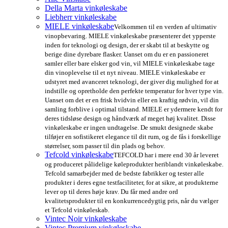
Della Marta vinkøleskabe
Liebherr vinkøleskabe
MIELE vinkøleskabe
Velkommen til en verden af ultimativ
vinopbevaring. MIELE vinkøleskabe præsenterer det ypperste
inden for teknologi og design, der er skabt til at beskytte og
berige dine dyrebare flasker. Uanset om du er en passioneret
samler eller bare elsker god vin, vil MIELE vinkøleskabe tage
din vinoplevelse til et nyt niveau. MIELE vinkøleskabe er
udstyret med avanceret teknologi, der giver dig mulighed for at
indstille og opretholde den perfekte temperatur for hver type vin.
Uanset om det er en frisk hvidvin eller en kraftig rødvin, vil din
samling forblive i optimal tilstand. MIELE er ydermere kendt for
deres tidsløse design og håndværk af meget høj kvalitet. Disse
vinkøleskabe er ingen undtagelse. De smukt designede skabe
tilføjer en sofistikeret elegance til dit rum, og de fås i forskellige
størrelser, som passer til din plads og behov.
Tefcold vinkøleskabe
TEFCOLD har i mere end 30 år leveret
og produceret pålidelige køleprodukter heriblandt vinkøleskabe.
Tefcold samarbejder med de bedste fabrikker og tester alle
produkter i deres egne testfaciliteter, for at sikre, at produkterne
lever op til deres høje krav. Du får med andre ord
kvalitetsprodukter til en konkurrencedygtig pris, når du vælger
et Tefcold vinkøleskab.
Vintec Noir vinkøleskabe
Vintec Premium vinkøleskabe