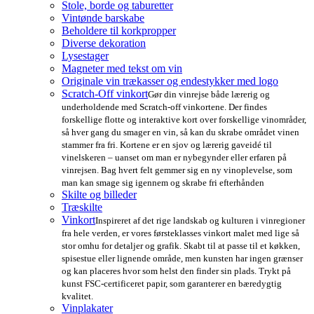
Stole, borde og taburetter
Vintønde barskabe
Beholdere til korkpropper
Diverse dekoration
Lysestager
Magneter med tekst om vin
Originale vin trækasser og endestykker med logo
Scratch-Off vinkort
Gør din vinrejse både lærerig og
underholdende med Scratch-off vinkortene. Der findes
forskellige flotte og interaktive kort over forskellige vinområder,
så hver gang du smager en vin, så kan du skrabe området vinen
stammer fra fri. Kortene er en sjov og lærerig gaveidé til
vinelskeren – uanset om man er nybegynder eller erfaren på
vinrejsen. Bag hvert felt gemmer sig en ny vinoplevelse, som
man kan smage sig igennem og skrabe fri efterhånden
Skilte og billeder
Træskilte
Vinkort
Inspireret af det rige landskab og kulturen i vinregioner
fra hele verden, er vores førsteklasses vinkort malet med lige så
stor omhu for detaljer og grafik. Skabt til at passe til et køkken,
spisestue eller lignende område, men kunsten har ingen grænser
og kan placeres hvor som helst den finder sin plads. Trykt på
kunst FSC-certificeret papir, som garanterer en bæredygtig
kvalitet.
Vinplakater