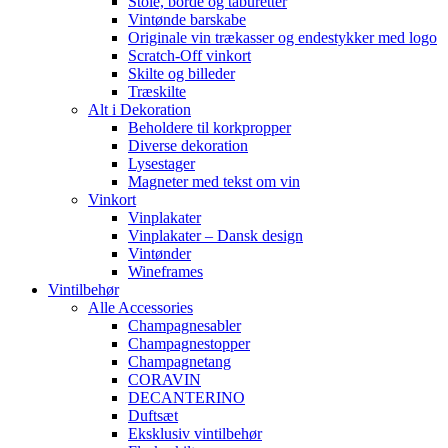
Stole, borde og taburetter
Vintønde barskabe
Originale vin trækasser og endestykker med logo
Scratch-Off vinkort
Skilte og billeder
Træskilte
Alt i Dekoration
Beholdere til korkpropper
Diverse dekoration
Lysestager
Magneter med tekst om vin
Vinkort
Vinplakater
Vinplakater – Dansk design
Vintønder
Wineframes
Vintilbehør
Alle Accessories
Champagnesabler
Champagnestopper
Champagnetang
CORAVIN
DECANTERINO
Duftsæt
Eksklusiv vintilbehør