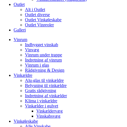
Outlet
Alt i Outlet
Outlet diverse
Outlet Vinkøleskabe
Outlet Vinreoler
Galleri
Vinrum
Indbygget vinskab
Vinvæg
Vinrum under trappe
Indretning af vinrum
Vinrum i glas
Rådgivning & Design
Vinkældre
Alu-glas til vinkældre
Belysning til vinkældre
Gratis rådgivning
Indretning af vinkælder
Klima i vinkældre
Vinkælder i gulvet
Vinkældervæg
Vinskabsvæg
Vinkøleskabe
Alle Vinskabe