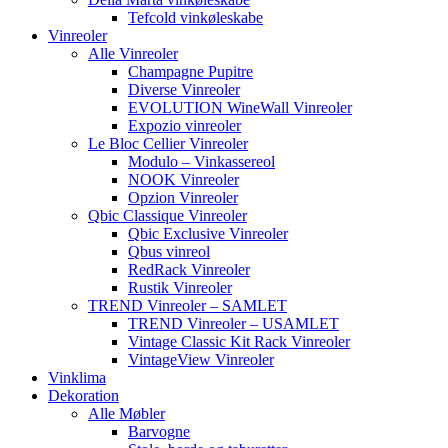
Tefcold vinkøleskabe
Vinreoler
Alle Vinreoler
Champagne Pupitre
Diverse Vinreoler
EVOLUTION WineWall Vinreoler
Expozio vinreoler
Le Bloc Cellier Vinreoler
Modulo – Vinkassereol
NOOK Vinreoler
Opzion Vinreoler
Qbic Classique Vinreoler
Qbic Exclusive Vinreoler
Qbus vinreol
RedRack Vinreoler
Rustik Vinreoler
TREND Vinreoler – SAMLET
TREND Vinreoler – USAMLET
Vintage Classic Kit Rack Vinreoler
VintageView Vinreoler
Vinklima
Dekoration
Alle Møbler
Barvogne