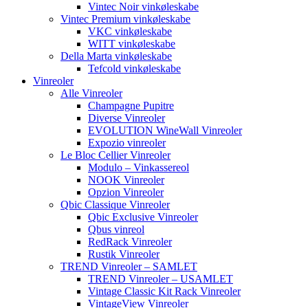
Vintec Noir vinkøleskabe
Vintec Premium vinkøleskabe
VKC vinkøleskabe
WITT vinkøleskabe
Della Marta vinkøleskabe
Tefcold vinkøleskabe
Vinreoler
Alle Vinreoler
Champagne Pupitre
Diverse Vinreoler
EVOLUTION WineWall Vinreoler
Expozio vinreoler
Le Bloc Cellier Vinreoler
Modulo – Vinkassereol
NOOK Vinreoler
Opzion Vinreoler
Qbic Classique Vinreoler
Qbic Exclusive Vinreoler
Qbus vinreol
RedRack Vinreoler
Rustik Vinreoler
TREND Vinreoler – SAMLET
TREND Vinreoler – USAMLET
Vintage Classic Kit Rack Vinreoler
VintageView Vinreoler