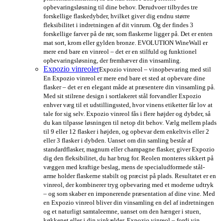
opbevaringsløsning til dine behov. Derudvoer tilbydes tre
forskellige flaskedybder, hvilket giver dig endnu større
fleksibilitet i indretningen af dit vinrum. Og der findes 3
forskellige farver på de rør, som flaskerne ligger på. Det er enten
mat sort, krom eller gylden bronze. EVOLUTION WineWall er
mere end bare en vinreol – det er en stilfuld og funktionel
opbevaringsløsning, der fremhæver din vinsamling.
Expozio vinreoler
Expozio vinreol – vinopbevaring med stil
En Expozio vinreol er mere end bare et sted at opbevare dine
flasker – det er en elegant måde at præsentere din vinsamling på.
Med sit stilrene design i sortlakeret stål forvandler Expozio
enhver væg til et udstillingssted, hvor vinens etiketter får lov at
tale for sig selv. Expozio vinreol fås i flere højder og dybder, så
du kan tilpasse løsningen til netop dit behov. Vælg mellem plads
til 9 eller 12 flasker i højden, og opbevar dem enkeltvis eller 2
eller 3 flasker i dybden. Uanset om din samling består af
standardflasker, magnum eller champagne flasker, giver Expozio
dig den fleksibilitet, du har brug for. Reolen monteres sikkert på
væggen med kraftige beslag, mens de specialudformede stål-
arme holder flaskerne stabilt og præcist på plads. Resultatet er en
vinreol, der kombinerer tryg opbevaring med et moderne udtryk
– og som skaber en imponerende præsentation af dine vine. Med
en Expozio vinreol bliver din vinsamling en del af indretningen
og et naturligt samtaleemne, uanset om den hænger i stuen,
køkkenet eller i din vinkælder. Expozio vinreol – fordi vin