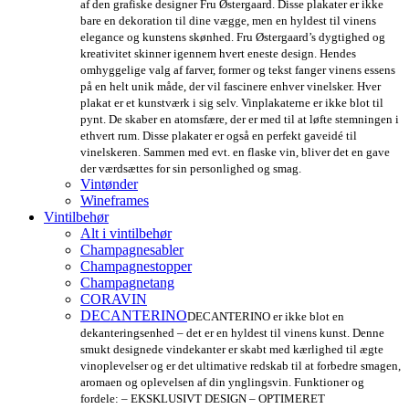
af den grafiske designer Fru Østergaard. Disse plakater er ikke
bare en dekoration til dine vægge, men en hyldest til vinens
elegance og kunstens skønhed. Fru Østergaard’s dygtighed og
kreativitet skinner igennem hvert eneste design. Hendes
omhyggelige valg af farver, former og tekst fanger vinens essens
på en helt unik måde, der vil fascinere enhver vinelsker. Hver
plakat er et kunstværk i sig selv. Vinplakaterne er ikke blot til
pynt. De skaber en atomsfære, der er med til at løfte stemningen i
ethvert rum. Disse plakater er også en perfekt gaveidé til
vinelskeren. Sammen med evt. en flaske vin, bliver det en gave
der værdsættes for sin personlighed og smag.
Vintønder
Wineframes
Vintilbehør
Alt i vintilbehør
Champagnesabler
Champagnestopper
Champagnetang
CORAVIN
DECANTERINO
DECANTERINO er ikke blot en
dekanteringsenhed – det er en hyldest til vinens kunst. Denne
smukt designede vindekanter er skabt med kærlighed til ægte
vinoplevelser og er det ultimative redskab til at forbedre smagen,
aromaen og oplevelsen af din ynglingsvin. Funktioner og
fordele: – EKSKLUSIVT DESIGN – OPTIMERET