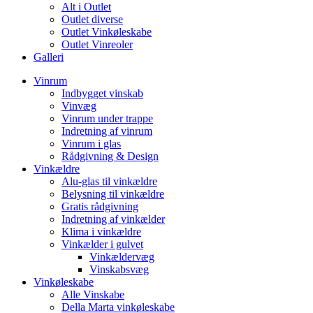
Alt i Outlet
Outlet diverse
Outlet Vinkøleskabe
Outlet Vinreoler
Galleri
Vinrum
Indbygget vinskab
Vinvæg
Vinrum under trappe
Indretning af vinrum
Vinrum i glas
Rådgivning & Design
Vinkældre
Alu-glas til vinkældre
Belysning til vinkældre
Gratis rådgivning
Indretning af vinkælder
Klima i vinkældre
Vinkælder i gulvet
Vinkældervæg
Vinskabsvæg
Vinkøleskabe
Alle Vinskabe
Della Marta vinkøleskabe