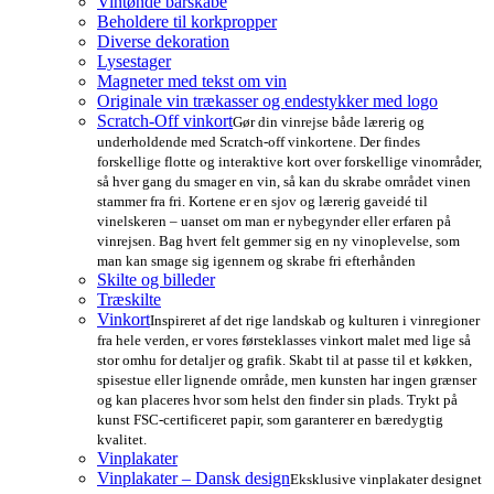
Vintønde barskabe
Beholdere til korkpropper
Diverse dekoration
Lysestager
Magneter med tekst om vin
Originale vin trækasser og endestykker med logo
Scratch-Off vinkort
Gør din vinrejse både lærerig og
underholdende med Scratch-off vinkortene. Der findes
forskellige flotte og interaktive kort over forskellige vinområder,
så hver gang du smager en vin, så kan du skrabe området vinen
stammer fra fri. Kortene er en sjov og lærerig gaveidé til
vinelskeren – uanset om man er nybegynder eller erfaren på
vinrejsen. Bag hvert felt gemmer sig en ny vinoplevelse, som
man kan smage sig igennem og skrabe fri efterhånden
Skilte og billeder
Træskilte
Vinkort
Inspireret af det rige landskab og kulturen i vinregioner
fra hele verden, er vores førsteklasses vinkort malet med lige så
stor omhu for detaljer og grafik. Skabt til at passe til et køkken,
spisestue eller lignende område, men kunsten har ingen grænser
og kan placeres hvor som helst den finder sin plads. Trykt på
kunst FSC-certificeret papir, som garanterer en bæredygtig
kvalitet.
Vinplakater
Vinplakater – Dansk design
Eksklusive vinplakater designet