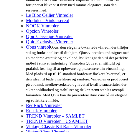
fortjener at blive vist frem med samme elegance, som den
serveres med.
Le Bloc Cellier Vinreoler
Modulo – Vinkassereol
NOOK Vinreoler
Opzion Vinreoler
Qbic Classique Vinreoler
Qbic Exclusive Vinreoler
Qbus vinreol
Qbus, den elegante 6-kantede vinreol, der tilføjer
stil og funktionalitet til dit hjem. Qbus vinreolen er designet med
en moderne æstetik og enkelhed, hvilket gør den til det perfekte
møbel i enhver indretning. Vinreolen Qbus er en stilfuld og
praktisk løsning til at opbevare og præsentere din vinsamling.
Med plads til op til 19 standard bordeaux flasker i hver reol, er
den ideel til både vinelskere og samlere. Vinreolen er produceret
på et dansk snedkerværksted og lavet af kvalitetsmaterialer, der
sikrer holdbarhed og stabilitet og de kan nemt stables ovenpå
hinanden. Med Qbus kan du præsentere dine vine på en elegant
og sofistikeret måde.
RedRack Vinreoler
Rustik Vinreoler
TREND Vinreoler – SAMLET
TREND Vinreoler – USAMLET
Vintage Classic Kit Rack Vinreoler
VintageView Vinreoler