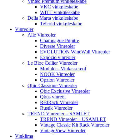
Vintec Premium vinkøleskabe
VKC vinkøleskabe
WITT vinkøleskabe
Della Marta vinkøleskabe
Tefcold vinkøleskabe
Vinreoler
Alle Vinreoler
Champagne Pupitre
Diverse Vinreoler
EVOLUTION WineWall Vinreoler
Expozio vinreoler
Le Bloc Cellier Vinreoler
Modulo – Vinkassereol
NOOK Vinreoler
Opzion Vinreoler
Qbic Classique Vinreoler
Qbic Exclusive Vinreoler
Qbus vinreol
RedRack Vinreoler
Rustik Vinreoler
TREND Vinreoler – SAMLET
TREND Vinreoler – USAMLET
Vintage Classic Kit Rack Vinreoler
VintageView Vinreoler
Vinklima