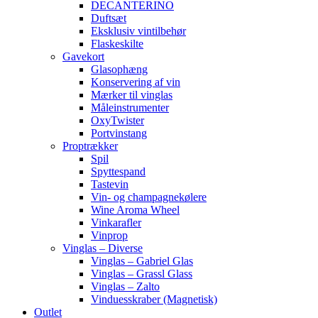
DECANTERINO
Duftsæt
Eksklusiv vintilbehør
Flaskeskilte
Gavekort
Glasophæng
Konservering af vin
Mærker til vinglas
Måleinstrumenter
OxyTwister
Portvinstang
Proptrækker
Spil
Spyttespand
Tastevin
Vin- og champagnekølere
Wine Aroma Wheel
Vinkarafler
Vinprop
Vinglas – Diverse
Vinglas – Gabriel Glas
Vinglas – Grassl Glass
Vinglas – Zalto
Vinduesskraber (Magnetisk)
Outlet