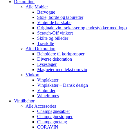
Dekoration
Alle Møbler
Barvogne
Stole, borde og taburetter
Vintønde barskabe
Originale vin trækasser og endestykker med logo
Scratch-Off vinkort
Skilte og billeder
Træskilte
Alt i Dekoration
Beholdere til korkpropper
Diverse dekoration
Lysestager
Magneter med tekst om vin
Vinkort
Vinplakater
Vinplakater – Dansk design
Vintønder
Wineframes
Vintilbehør
Alle Accessories
Champagnesabler
Champagnestopper
Champagnetang
CORAVIN