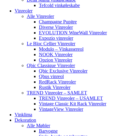
Tefcold vinkøleskabe
Vinreoler
Alle Vinreoler
Champagne Pupitre
Diverse Vinreoler
EVOLUTION WineWall Vinreoler
Expozio vinreoler
Le Bloc Cellier Vinreoler
Modulo – Vinkassereol
NOOK Vinreoler
Opzion Vinreoler
Qbic Classique Vinreoler
Qbic Exclusive Vinreoler
Qbus vinreol
RedRack Vinreoler
Rustik Vinreoler
TREND Vinreoler – SAMLET
TREND Vinreoler – USAMLET
Vintage Classic Kit Rack Vinreoler
VintageView Vinreoler
Vinklima
Dekoration
Alle Møbler
Barvogne