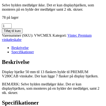
Selve hylden medfølger ikke. Det er kun displaybjælken, som
monteres på en hylde der medfølger samt 2 stk. skruer.
78 på lager
Display
bjælke
Tilføj til kurv
50
Varenummer (SKU):
VWCMEX
Kategori:
Vintec Premium
mm
vinkøleskabe
til
13
Beskrivelse
flaskers
Specifikationer
hylde
til
Beskrivelse
PREMIUM
V280CAB
Display bjælke 50 mm til 13 flaskers hylde til PREMIUM
vinkøleskabe
V280CAB vinskabe. Der kan ligge 7 flasker på display bjælken.
antal
BEMÆRK: Selve hylden medfølger ikke. Det er kun
displaybjælken, som monteres på en hylder der medfølger, samt 2
stk. skruer.
Specifikationer