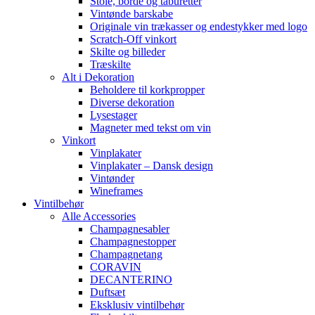
Stole, borde og taburetter
Vintønde barskabe
Originale vin trækasser og endestykker med logo
Scratch-Off vinkort
Skilte og billeder
Træskilte
Alt i Dekoration
Beholdere til korkpropper
Diverse dekoration
Lysestager
Magneter med tekst om vin
Vinkort
Vinplakater
Vinplakater – Dansk design
Vintønder
Wineframes
Vintilbehør
Alle Accessories
Champagnesabler
Champagnestopper
Champagnetang
CORAVIN
DECANTERINO
Duftsæt
Eksklusiv vintilbehør