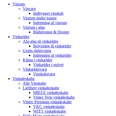
Vinrum
Vinvæg
Indbygget vinskab
Vinrum under trappe
Indretning af vinrum
Vinrum i glas
Rådgivning & Design
Vinkælder
Alu-glas til vinkældre
Belysning til vinkældre
Gratis rådgivning
Indretning af vinkælder
Klima i vinkældre
Vinkælder i gulvet
Vinkældervæg
Vinskabsvæg
Vinkøleskabe
Alle Vinskabe
Liebherr vinkøleskabe
MIELE vinkøleskabe
Vintec Noir vinkøleskabe
Vintec Premium vinkøleskabe
VKC vinkøleskabe
WITT vinkøleskabe
Della Marta vinkøleskabe