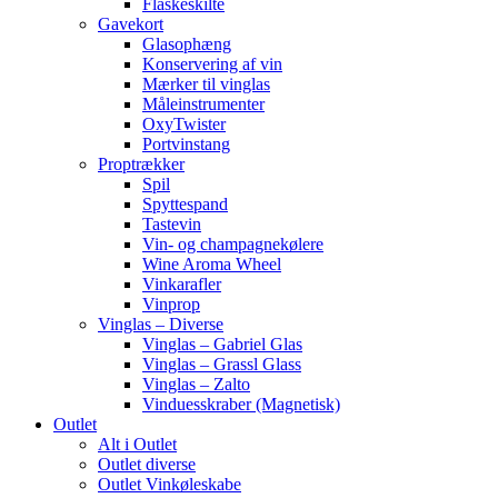
Flaskeskilte
Gavekort
Glasophæng
Konservering af vin
Mærker til vinglas
Måleinstrumenter
OxyTwister
Portvinstang
Proptrækker
Spil
Spyttespand
Tastevin
Vin- og champagnekølere
Wine Aroma Wheel
Vinkarafler
Vinprop
Vinglas – Diverse
Vinglas – Gabriel Glas
Vinglas – Grassl Glass
Vinglas – Zalto
Vinduesskraber (Magnetisk)
Outlet
Alt i Outlet
Outlet diverse
Outlet Vinkøleskabe