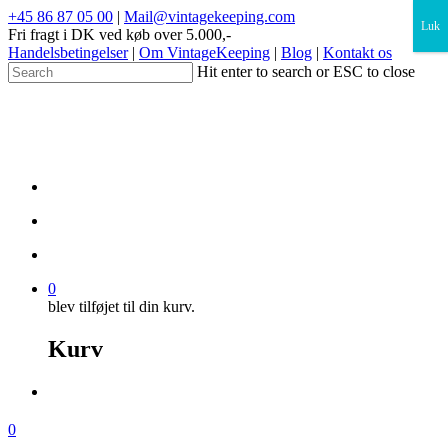
×
+45 86 87 05 00
|
Mail@vintagekeeping.com
Luk
Fri fragt i DK ved køb over 5.000,-
Handelsbetingelser
|
Om VintageKeeping
|
Blog
|
Kontakt os
Hit enter to search or ESC to close
0
blev tilføjet til din kurv.
Kurv
0