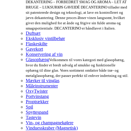
DEKANTERING – FORBEDRET SMAG OG AROMA – LET AT
BRUGE – LUKSURIØS GAVEIDÉ DECANTERINO tillader med
sit patenterede design og teknologi, at lave en kontrolleret og
jævn dekantering. Denne proces åbner vinen langsomt, hvilket
giver den mulighed for at ånde og frigive sin fulde aroma og
smagspotientiale. DECANTERINO er håndlavet i Italien.
Duftsæt
Eksklusiv vintilbehør
Flaskeskilte
Gavekort
Konservering af vin
Glasophæng
Velkommen til vores kategori med glasophæng,
hvor du finder et bredt udvalg af smukke og funktionelle
ophæng til dine glas. Vores sortiment omfatter både træ- og
metalglasophæng, der passer perfekt til enhver indretning og stil.
Mærker til vinglas
Måleinstrumenter
OxyTwister
Portvinstang
Proptrækker
Spil
Spyttespand
Tastevin
Vin- og champagnekølere
Vinduesskraber (Magnetisk)