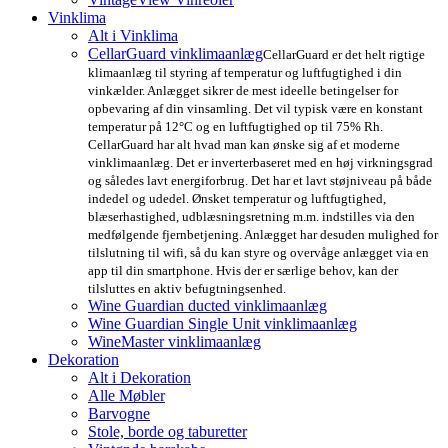
Vinklima
Alt i Vinklima
CellarGuard vinklimaanlæg
CellarGuard er det helt rigtige
klimaanlæg til styring af temperatur og luftfugtighed i din
vinkælder. Anlægget sikrer de mest ideelle betingelser for
opbevaring af din vinsamling. Det vil typisk være en konstant
temperatur på 12°C og en luftfugtighed op til 75% Rh.
CellarGuard har alt hvad man kan ønske sig af et moderne
vinklimaanlæg. Det er inverterbaseret med en høj virkningsgrad
og således lavt energiforbrug. Det har et lavt støjniveau på både
indedel og udedel. Ønsket temperatur og luftfugtighed,
blæserhastighed, udblæsningsretning m.m. indstilles via den
medfølgende fjernbetjening. Anlægget har desuden mulighed for
tilslutning til wifi, så du kan styre og overvåge anlægget via en
app til din smartphone. Hvis der er særlige behov, kan der
tilsluttes en aktiv befugtningsenhed.
Wine Guardian ducted vinklimaanlæg
Wine Guardian Single Unit vinklimaanlæg
WineMaster vinklimaanlæg
Dekoration
Alt i Dekoration
Alle Møbler
Barvogne
Stole, borde og taburetter