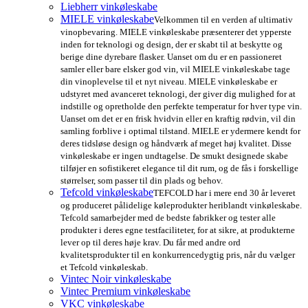
Liebherr vinkøleskabe
MIELE vinkøleskabe
Velkommen til en verden af ultimativ
vinopbevaring. MIELE vinkøleskabe præsenterer det ypperste
inden for teknologi og design, der er skabt til at beskytte og
berige dine dyrebare flasker. Uanset om du er en passioneret
samler eller bare elsker god vin, vil MIELE vinkøleskabe tage
din vinoplevelse til et nyt niveau. MIELE vinkøleskabe er
udstyret med avanceret teknologi, der giver dig mulighed for at
indstille og opretholde den perfekte temperatur for hver type vin.
Uanset om det er en frisk hvidvin eller en kraftig rødvin, vil din
samling forblive i optimal tilstand. MIELE er ydermere kendt for
deres tidsløse design og håndværk af meget høj kvalitet. Disse
vinkøleskabe er ingen undtagelse. De smukt designede skabe
tilføjer en sofistikeret elegance til dit rum, og de fås i forskellige
størrelser, som passer til din plads og behov.
Tefcold vinkøleskabe
TEFCOLD har i mere end 30 år leveret
og produceret pålidelige køleprodukter heriblandt vinkøleskabe.
Tefcold samarbejder med de bedste fabrikker og tester alle
produkter i deres egne testfaciliteter, for at sikre, at produkterne
lever op til deres høje krav. Du får med andre ord
kvalitetsprodukter til en konkurrencedygtig pris, når du vælger
et Tefcold vinkøleskab.
Vintec Noir vinkøleskabe
Vintec Premium vinkøleskabe
VKC vinkøleskabe