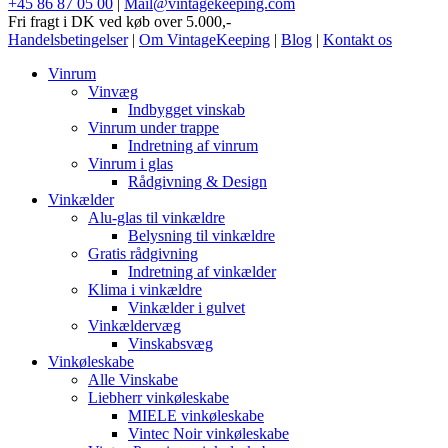
+45 86 87 05 00
|
Mail@vintagekeeping.com
Fri fragt i DK ved køb over 5.000,-
Handelsbetingelser
|
Om VintageKeeping
|
Blog
|
Kontakt os
Vinrum
Vinvæg
Indbygget vinskab
Vinrum under trappe
Indretning af vinrum
Vinrum i glas
Rådgivning & Design
Vinkælder
Alu-glas til vinkældre
Belysning til vinkældre
Gratis rådgivning
Indretning af vinkælder
Klima i vinkældre
Vinkælder i gulvet
Vinkældervæg
Vinskabsvæg
Vinkøleskabe
Alle Vinskabe
Liebherr vinkøleskabe
MIELE vinkøleskabe
Vintec Noir vinkøleskabe