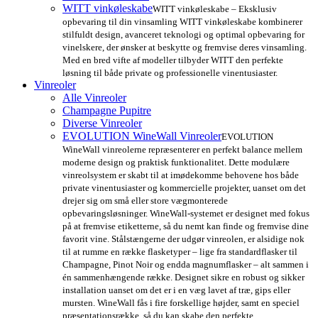
WITT vinkøleskabe
WITT vinkøleskabe – Eksklusiv
opbevaring til din vinsamling WITT vinkøleskabe kombinerer
stilfuldt design, avanceret teknologi og optimal opbevaring for
vinelskere, der ønsker at beskytte og fremvise deres vinsamling.
Med en bred vifte af modeller tilbyder WITT den perfekte
løsning til både private og professionelle vinentusiaster.
Vinreoler
Alle Vinreoler
Champagne Pupitre
Diverse Vinreoler
EVOLUTION WineWall Vinreoler
EVOLUTION
WineWall vinreolerne repræsenterer en perfekt balance mellem
moderne design og praktisk funktionalitet. Dette modulære
vinreolsystem er skabt til at imødekomme behovene hos både
private vinentusiaster og kommercielle projekter, uanset om det
drejer sig om små eller store vægmonterede
opbevaringsløsninger. WineWall-systemet er designet med fokus
på at fremvise etiketterne, så du nemt kan finde og fremvise dine
favorit vine. Stålstængerne der udgør vinreolen, er alsidige nok
til at rumme en række flasketyper – lige fra standardflasker til
Champagne, Pinot Noir og endda magnumflasker – alt sammen i
én sammenhængende række. Designet sikre en robust og sikker
installation uanset om det er i en væg lavet af træ, gips eller
mursten. WineWall fås i fire forskellige højder, samt en speciel
præsentationsrække, så du kan skabe den perfekte