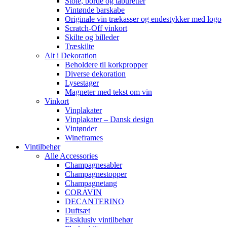
Stole, borde og taburetter
Vintønde barskabe
Originale vin trækasser og endestykker med logo
Scratch-Off vinkort
Skilte og billeder
Træskilte
Alt i Dekoration
Beholdere til korkpropper
Diverse dekoration
Lysestager
Magneter med tekst om vin
Vinkort
Vinplakater
Vinplakater – Dansk design
Vintønder
Wineframes
Vintilbehør
Alle Accessories
Champagnesabler
Champagnestopper
Champagnetang
CORAVIN
DECANTERINO
Duftsæt
Eksklusiv vintilbehør