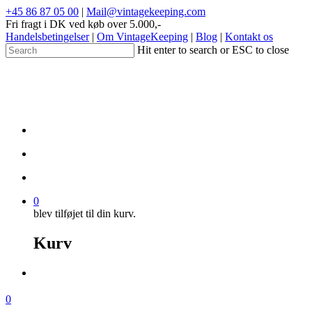
+45 86 87 05 00
|
Mail@vintagekeeping.com
Fri fragt i DK ved køb over 5.000,-
Handelsbetingelser
|
Om VintageKeeping
|
Blog
|
Kontakt os
Hit enter to search or ESC to close
0
blev tilføjet til din kurv.
Kurv
0