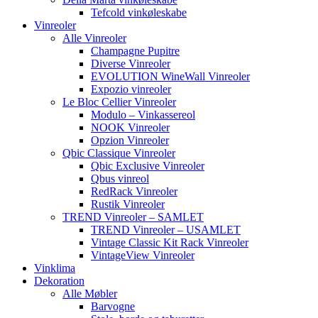
Tefcold vinkøleskabe
Vinreoler
Alle Vinreoler
Champagne Pupitre
Diverse Vinreoler
EVOLUTION WineWall Vinreoler
Expozio vinreoler
Le Bloc Cellier Vinreoler
Modulo – Vinkassereol
NOOK Vinreoler
Opzion Vinreoler
Qbic Classique Vinreoler
Qbic Exclusive Vinreoler
Qbus vinreol
RedRack Vinreoler
Rustik Vinreoler
TREND Vinreoler – SAMLET
TREND Vinreoler – USAMLET
Vintage Classic Kit Rack Vinreoler
VintageView Vinreoler
Vinklima
Dekoration
Alle Møbler
Barvogne