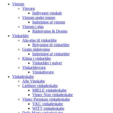
Vinrum
Vinvæg
Indbygget vinskab
Vinrum under trappe
Indretning af vinrum
Vinrum i glas
Rådgivning & Design
Vinkælder
Alu-glas til vinkældre
Belysning til vinkældre
Gratis rådgivning
Indretning af vinkælder
Klima i vinkældre
Vinkælder i gulvet
Vinkældervæg
Vinskabsvæg
Vinkøleskabe
Alle Vinskabe
Liebherr vinkøleskabe
MIELE vinkøleskabe
Vintec Noir vinkøleskabe
Vintec Premium vinkøleskabe
VKC vinkøleskabe
WITT vinkøleskabe
Della Marta vinkøleskabe