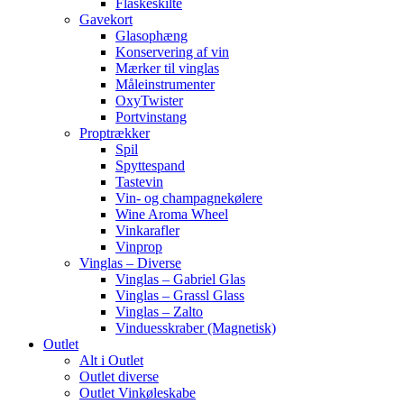
Flaskeskilte
Gavekort
Glasophæng
Konservering af vin
Mærker til vinglas
Måleinstrumenter
OxyTwister
Portvinstang
Proptrækker
Spil
Spyttespand
Tastevin
Vin- og champagnekølere
Wine Aroma Wheel
Vinkarafler
Vinprop
Vinglas – Diverse
Vinglas – Gabriel Glas
Vinglas – Grassl Glass
Vinglas – Zalto
Vinduesskraber (Magnetisk)
Outlet
Alt i Outlet
Outlet diverse
Outlet Vinkøleskabe