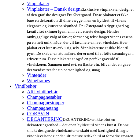
Vinplakater
Vinplakater – Dansk design
Eksklusive vinplakater designet
af den grafiske designer Fru Østergaard. Disse plakater er ikke
bare en dekoration til dine vægge, men en hyldest til vinens
elegance og kunstens skønhed. Fru Østergaard’s dygtighed og
kreativitet skinner igennem hvert eneste design. Hendes
omhyggelige valg af farver, former og tekst fanger vinens essens
på en helt unik måde, der vil fascinere enhver vinelsker. Hver
plakat er et kunstværk i sig selv. Vinplakaterne er ikke blot til
pynt. De skaber en atomsfære, der er med til at løfte stemningen i
ethvert rum. Disse plakater er også en perfekt gaveidé til
vinelskeren. Sammen med evt. en flaske vin, bliver det en gave
der værdsættes for sin personlighed og smag.
Vintønder
Wineframes
Vintilbehør
Alt i vintilbehør
Champagnesabler
Champagnestopper
Champagnetang
CORAVIN
DECANTERINO
DECANTERINO er ikke blot en
dekanteringsenhed – det er en hyldest til vinens kunst. Denne
smukt designede vindekanter er skabt med kærlighed til ægte
vinoplevelser og er det ultimative redskab til at forbedre smagen,