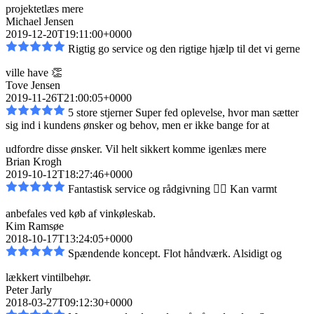
projektet
læs mere
Michael Jensen
2019-12-20T19:11:00+0000
Rigtig go service og den rigtige hjælp til det vi gerne
ville have 👏
Tove Jensen
2019-11-26T21:00:05+0000
5 store stjerner Super fed oplevelse, hvor man sætter
sig ind i kundens ønsker og behov, men er
ikke bange for at
udfordre disse ønsker. Vil helt sikkert komme igen
læs mere
Brian Krogh
2019-10-12T18:27:46+0000
Fantastisk service og rådgivning 👌🏼 Kan varmt
anbefales ved køb af vinkøleskab.
Kim Ramsøe
2018-10-17T13:24:05+0000
Spændende koncept. Flot håndværk. Alsidigt og
lækkert vintilbehør.
Peter Jarly
2018-03-27T09:12:30+0000