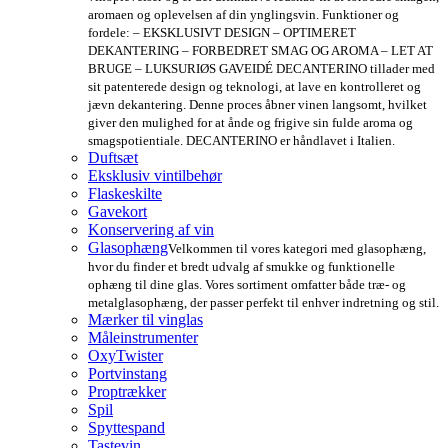
aromaen og oplevelsen af din ynglingsvin. Funktioner og
fordele: – EKSKLUSIVT DESIGN – OPTIMERET
DEKANTERING – FORBEDRET SMAG OG AROMA – LET AT
BRUGE – LUKSURIØS GAVEIDÉ DECANTERINO tillader med
sit patenterede design og teknologi, at lave en kontrolleret og
jævn dekantering. Denne proces åbner vinen langsomt, hvilket
giver den mulighed for at ånde og frigive sin fulde aroma og
smagspotientiale. DECANTERINO er håndlavet i Italien.
Duftsæt
Eksklusiv vintilbehør
Flaskeskilte
Gavekort
Konservering af vin
Glasophæng
Velkommen til vores kategori med glasophæng,
hvor du finder et bredt udvalg af smukke og funktionelle
ophæng til dine glas. Vores sortiment omfatter både træ- og
metalglasophæng, der passer perfekt til enhver indretning og stil.
Mærker til vinglas
Måleinstrumenter
OxyTwister
Portvinstang
Proptrækker
Spil
Spyttespand
Tastevin