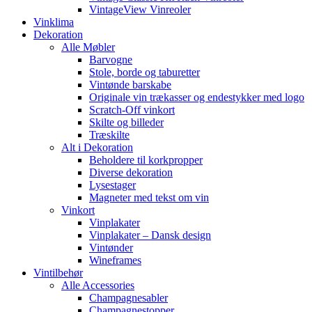
VintageView Vinreoler
Vinklima
Dekoration
Alle Møbler
Barvogne
Stole, borde og taburetter
Vintønde barskabe
Originale vin trækasser og endestykker med logo
Scratch-Off vinkort
Skilte og billeder
Træskilte
Alt i Dekoration
Beholdere til korkpropper
Diverse dekoration
Lysestager
Magneter med tekst om vin
Vinkort
Vinplakater
Vinplakater – Dansk design
Vintønder
Wineframes
Vintilbehør
Alle Accessories
Champagnesabler
Champagnestopper