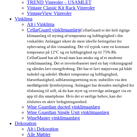
TREND Vinreoler – USAMLET
Vintage Classic Kit Rack Vinreoler
VintageView Vinreoler
Vinklima
Alt i Vinklima
CellarGuard vinklimaanlæg
CellarGuard er det helt rigtige
klimaanlæg til styring af temperatur og luftfugtighed i din
vinkælder. Anlægget sikrer de mest ideelle betingelser for
opbevaring af din vinsamling. Det vil typisk være en konstant
temperatur på 12°C og en luftfugtighed op til 75% Rh.
CellarGuard har alt hvad man kan ønske sig af et moderne
vinklimaanlæg. Det er inverterbaseret med en høj virkningsgrad
og således lavt energiforbrug. Det har et lavt støjniveau på både
indedel og udedel. Ønsket temperatur og luftfugtighed,
blæserhastighed, udblæsningsretning m.m. indstilles via den
medfølgende fjernbetjening. Anlægget har desuden mulighed for
tilslutning til wifi, så du kan styre og overvåge anlægget via en
app til din smartphone. Hvis der er særlige behov, kan der
tilsluttes en aktiv befugtningsenhed.
Wine Guardian ducted vinklimaanlæg
Wine Guardian Single Unit vinklimaanlæg
WineMaster vinklimaanlæg
Dekoration
Alt i Dekoration
Alle Møbler