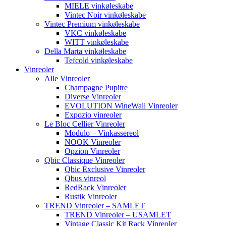
MIELE vinkøleskabe
Vintec Noir vinkøleskabe
Vintec Premium vinkøleskabe
VKC vinkøleskabe
WITT vinkøleskabe
Della Marta vinkøleskabe
Tefcold vinkøleskabe
Vinreoler
Alle Vinreoler
Champagne Pupitre
Diverse Vinreoler
EVOLUTION WineWall Vinreoler
Expozio vinreoler
Le Bloc Cellier Vinreoler
Modulo – Vinkassereol
NOOK Vinreoler
Opzion Vinreoler
Qbic Classique Vinreoler
Qbic Exclusive Vinreoler
Qbus vinreol
RedRack Vinreoler
Rustik Vinreoler
TREND Vinreoler – SAMLET
TREND Vinreoler – USAMLET
Vintage Classic Kit Rack Vinreoler