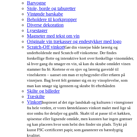
Barvogne
Stole, borde og taburetter
Vintønde barskabe
Beholdere til korkpropper
Diverse dekoration
Lysestager
Magneter med tekst om vin
Originale vin trækasser og endestykker med logo
Scratch-Off vinkort
Gør din vinrejse både lærerig og
underholdende med Scratch-off vinkortene. Der findes
forskellige flotte og interaktive kort over forskellige vinområder,
så hver gang du smager en vin, så kan du skrabe området vinen
stammer fra fri. Kortene er en sjov og lærerig gaveidé til
vinelskeren – uanset om man er nybegynder eller erfaren på
vinrejsen. Bag hvert felt gemmer sig en ny vinoplevelse, som
man kan smage sig igennem og skrabe fri efterhånden
Skilte og billeder
Træskilte
Vinkort
Inspireret af det rige landskab og kulturen i vinregioner
fra hele verden, er vores førsteklasses vinkort malet med lige så
stor omhu for detaljer og grafik. Skabt til at passe til et køkken,
spisestue eller lignende område, men kunsten har ingen grænser
og kan placeres hvor som helst den finder sin plads. Trykt på
kunst FSC-certificeret papir, som garanterer en bæredygtig
kvalitet.