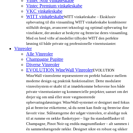
Vintec Noir vinkøleskabe
Vintec Premium vinkøleskabe
VKC vinkøleskabe
WITT vinkøleskabe
WITT vinkøleskabe – Eksklusiv
opbevaring til din vinsamling WITT vinkøleskabe kombinerer
stilfuldt design, avanceret teknologi og optimal opbevaring for
vinelskere, der ønsker at beskytte og fremvise deres vinsamling.
Med en bred vifte af modeller tilbyder WITT den perfekte
løsning til både private og professionelle vinentusiaster.
Vinreoler
Alle Vinreoler
Champagne Pupitre
Diverse Vinreoler
EVOLUTION WineWall Vinreoler
EVOLUTION
WineWall vinreolerne repræsenterer en perfekt balance mellem
moderne design og praktisk funktionalitet. Dette modulære
vinreolsystem er skabt til at imødekomme behovene hos både
private vinentusiaster og kommercielle projekter, uanset om det
drejer sig om små eller store vægmonterede
opbevaringsløsninger. WineWall-systemet er designet med fokus
på at fremvise etiketterne, så du nemt kan finde og fremvise dine
favorit vine. Stålstængerne der udgør vinreolen, er alsidige nok
til at rumme en række flasketyper – lige fra standardflasker til
Champagne, Pinot Noir og endda magnumflasker – alt sammen i
én sammenhængende række. Designet sikre en robust og sikker