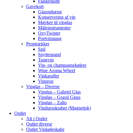
Flaskeskilte
Gavekort
Glasophæng
Konservering af vin
Mærker til vinglas
Måleinstrumenter
OxyTwister
Portvinstang
Proptrækker
Spil
Spyttespand
Tastevin
Vin- og champagnekølere
Wine Aroma Wheel
Vinkarafler
Vinprop
Vinglas – Diverse
Vinglas – Gabriel Glas
Vinglas – Grassl Glass
Vinglas – Zalto
Vinduesskraber (Magnetisk)
Outlet
Alt i Outlet
Outlet diverse
Outlet Vinkøleskabe