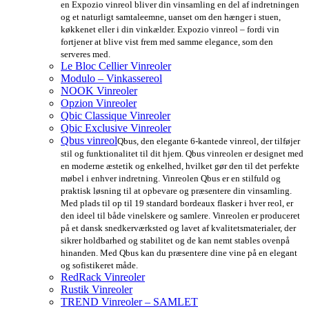
en Expozio vinreol bliver din vinsamling en del af indretningen
og et naturligt samtaleemne, uanset om den hænger i stuen,
køkkenet eller i din vinkælder. Expozio vinreol – fordi vin
fortjener at blive vist frem med samme elegance, som den
serveres med.
Le Bloc Cellier Vinreoler
Modulo – Vinkassereol
NOOK Vinreoler
Opzion Vinreoler
Qbic Classique Vinreoler
Qbic Exclusive Vinreoler
Qbus vinreol
Qbus, den elegante 6-kantede vinreol, der tilføjer
stil og funktionalitet til dit hjem. Qbus vinreolen er designet med
en moderne æstetik og enkelhed, hvilket gør den til det perfekte
møbel i enhver indretning. Vinreolen Qbus er en stilfuld og
praktisk løsning til at opbevare og præsentere din vinsamling.
Med plads til op til 19 standard bordeaux flasker i hver reol, er
den ideel til både vinelskere og samlere. Vinreolen er produceret
på et dansk snedkerværksted og lavet af kvalitetsmaterialer, der
sikrer holdbarhed og stabilitet og de kan nemt stables ovenpå
hinanden. Med Qbus kan du præsentere dine vine på en elegant
og sofistikeret måde.
RedRack Vinreoler
Rustik Vinreoler
TREND Vinreoler – SAMLET