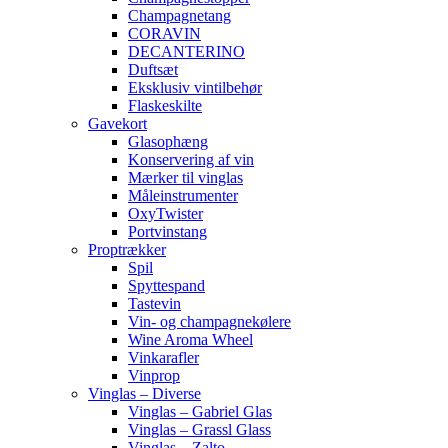
Champagnetang
CORAVIN
DECANTERINO
Duftsæt
Eksklusiv vintilbehør
Flaskeskilte
Gavekort
Glasophæng
Konservering af vin
Mærker til vinglas
Måleinstrumenter
OxyTwister
Portvinstang
Proptrækker
Spil
Spyttespand
Tastevin
Vin- og champagnekølere
Wine Aroma Wheel
Vinkarafler
Vinprop
Vinglas – Diverse
Vinglas – Gabriel Glas
Vinglas – Grassl Glass
Vinglas – Zalto