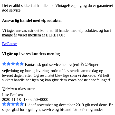
Det er altid sikkert at handle hos VintageKeeping og du er garanteret
god service.
Ansvarlig handel med elprodukter
Vi tager ansvar, når det kommer til handel med elprodukter, og har i
mange år været medlem af ELRETUR
BeCause
Vi går op i vores kunders mening
Fantastisk god service hele vejen! 👍😊Super
vejledning og hurtig levering, ordren blev sendt
samme dag og
leveret dagen efter. Og resultatet blev lige som vi ønskede. Vil helt
sikkert handle her igen og kan give dem vores bedste anbefalinger!!
👌⭐️⭐️⭐️⭐️⭐️
læs mere
Lise Poulsen
2020-11-18T18:02:50+0000
Lidt af november og december 2019 gik med dette. Er
super glad for tegninger, service og bistand
før - efter og under