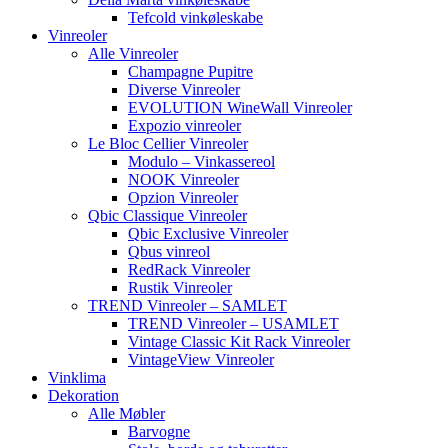
Tefcold vinkøleskabe
Vinreoler
Alle Vinreoler
Champagne Pupitre
Diverse Vinreoler
EVOLUTION WineWall Vinreoler
Expozio vinreoler
Le Bloc Cellier Vinreoler
Modulo – Vinkassereol
NOOK Vinreoler
Opzion Vinreoler
Qbic Classique Vinreoler
Qbic Exclusive Vinreoler
Qbus vinreol
RedRack Vinreoler
Rustik Vinreoler
TREND Vinreoler – SAMLET
TREND Vinreoler – USAMLET
Vintage Classic Kit Rack Vinreoler
VintageView Vinreoler
Vinklima
Dekoration
Alle Møbler
Barvogne