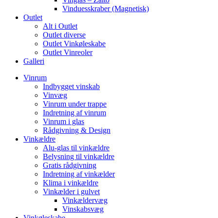
Vinduesskraber (Magnetisk)
Outlet
Alt i Outlet
Outlet diverse
Outlet Vinkøleskabe
Outlet Vinreoler
Galleri
Vinrum
Indbygget vinskab
Vinvæg
Vinrum under trappe
Indretning af vinrum
Vinrum i glas
Rådgivning & Design
Vinkældre
Alu-glas til vinkældre
Belysning til vinkældre
Gratis rådgivning
Indretning af vinkælder
Klima i vinkældre
Vinkælder i gulvet
Vinkældervæg
Vinskabsvæg
Vinkøleskabe