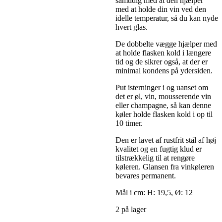
samtidig med at den hjælper
med at holde din vin ved den
idelle temperatur, så du kan nyde
hvert glas.
De dobbelte vægge hjælper med
at holde flasken kold i længere
tid og de sikrer også, at der er
minimal kondens på ydersiden.
Put isterninger i og uanset om
det er øl, vin, mousserende vin
eller champagne, så kan denne
køler holde flasken kold i op til
10 timer.
Den er lavet af rustfrit stål af høj
kvalitet og en fugtig klud er
tilstrækkelig til at rengøre
køleren. Glansen fra vinkøleren
bevares permanent.
Mål i cm: H: 19,5, Ø: 12
2 på lager