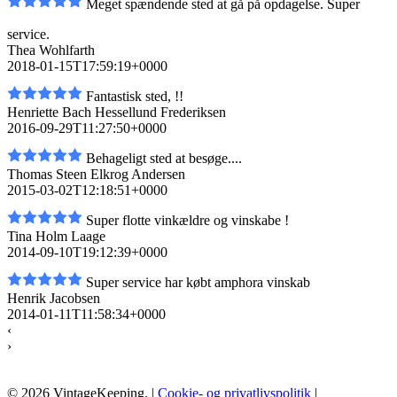
Meget spændende sted at gå på opdagelse. Super
service.
Thea Wohlfarth
2018-01-15T17:59:19+0000
Fantastisk sted, !!
Henriette Bach Hessellund Frederiksen
2016-09-29T11:27:50+0000
Behageligt sted at besøge....
Thomas Steen Elkrog Andersen
2015-03-02T12:18:51+0000
Super flotte vinkældre og vinskabe !
Tina Holm Laage
2014-09-10T19:12:39+0000
Super service har købt amphora vinskab
Henrik Jacobsen
2014-01-11T11:58:34+0000
‹
›
© 2026 VintageKeeping. |
Cookie- og privatlivspolitik
|