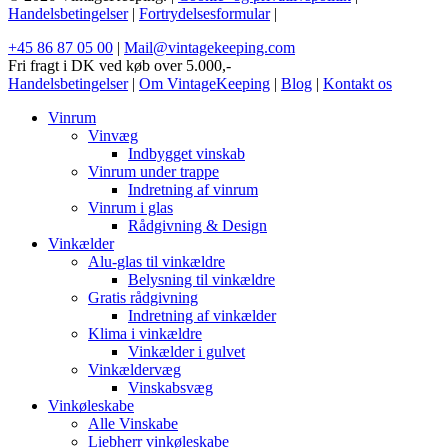
Handelsbetingelser
|
Fortrydelsesformular
|
+45 86 87 05 00
|
Mail@vintagekeeping.com
Fri fragt i DK ved køb over 5.000,-
Handelsbetingelser
|
Om VintageKeeping
|
Blog
|
Kontakt os
Vinrum
Vinvæg
Indbygget vinskab
Vinrum under trappe
Indretning af vinrum
Vinrum i glas
Rådgivning & Design
Vinkælder
Alu-glas til vinkældre
Belysning til vinkældre
Gratis rådgivning
Indretning af vinkælder
Klima i vinkældre
Vinkælder i gulvet
Vinkældervæg
Vinskabsvæg
Vinkøleskabe
Alle Vinskabe
Liebherr vinkøleskabe