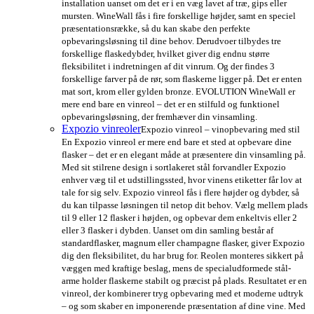
installation uanset om det er i en væg lavet af træ, gips eller
mursten. WineWall fås i fire forskellige højder, samt en speciel
præsentationsrække, så du kan skabe den perfekte
opbevaringsløsning til dine behov. Derudvoer tilbydes tre
forskellige flaskedybder, hvilket giver dig endnu større
fleksibilitet i indretningen af dit vinrum. Og der findes 3
forskellige farver på de rør, som flaskerne ligger på. Det er enten
mat sort, krom eller gylden bronze. EVOLUTION WineWall er
mere end bare en vinreol – det er en stilfuld og funktionel
opbevaringsløsning, der fremhæver din vinsamling.
Expozio vinreoler
Expozio vinreol – vinopbevaring med stil
En Expozio vinreol er mere end bare et sted at opbevare dine
flasker – det er en elegant måde at præsentere din vinsamling på.
Med sit stilrene design i sortlakeret stål forvandler Expozio
enhver væg til et udstillingssted, hvor vinens etiketter får lov at
tale for sig selv. Expozio vinreol fås i flere højder og dybder, så
du kan tilpasse løsningen til netop dit behov. Vælg mellem plads
til 9 eller 12 flasker i højden, og opbevar dem enkeltvis eller 2
eller 3 flasker i dybden. Uanset om din samling består af
standardflasker, magnum eller champagne flasker, giver Expozio
dig den fleksibilitet, du har brug for. Reolen monteres sikkert på
væggen med kraftige beslag, mens de specialudformede stål-
arme holder flaskerne stabilt og præcist på plads. Resultatet er en
vinreol, der kombinerer tryg opbevaring med et moderne udtryk
– og som skaber en imponerende præsentation af dine vine. Med