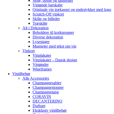
Stole, borde og taburetter
Vintønde barskabe
Originale vin trækasser og endestykker med logo
Scratch-Off vinkort
Skilte og billeder
Træskilte
Alt i Dekoration
Beholdere til korkpropper
Diverse dekoration
Lysestager
Magneter med tekst om vin
Vinkort
Vinplakater
Vinplakater – Dansk design
Vintønder
Wineframes
Vintilbehør
Alle Accessories
Champagnesabler
Champagnestopper
Champagnetang
CORAVIN
DECANTERINO
Duftsæt
Eksklusiv vintilbehør