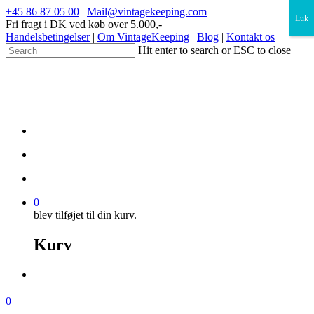
×
+45 86 87 05 00
|
Mail@vintagekeeping.com
Luk
Fri fragt i DK ved køb over 5.000,-
Handelsbetingelser
|
Om VintageKeeping
|
Blog
|
Kontakt os
Hit enter to search or ESC to close
0
blev tilføjet til din kurv.
Kurv
0