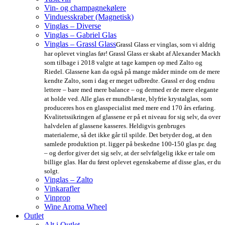
Vin- og champagnekølere
Vinduesskraber (Magnetisk)
Vinglas – Diverse
Vinglas – Gabriel Glas
Vinglas – Grassl Glass
Grassl Glass er vinglas, som vi aldrig
har oplevet vinglas før! Grassl Glass er skabt af Alexander Mackh
som tilbage i 2018 valgte at tage kampen op med Zalto og
Riedel. Glassene kan da også på mange måder minde om de mere
kendte Zalto, som i dag er meget udbredte. Grassl er dog endnu
lettere – bare med mere balance – og dermed er de mere elegante
at holde ved. Alle glas er mundblæste, blyfrie krystalglas, som
produceres hos en glasspecialist med mere end 170 års erfaring.
Kvalitetssikringen af glassene er på et niveau for sig selv, da over
halvdelen af glassene kasseres. Heldigvis genbruges
materialerne, så det ikke går til spilde. Det betyder dog, at den
samlede produktion pt. ligger på beskedne 100-150 glas pr. dag
– og derfor giver det sig selv, at der selvfølgelig ikke er tale om
billige glas. Har du først oplevet egenskaberne af disse glas, er du
solgt.
Vinglas – Zalto
Vinkarafler
Vinprop
Wine Aroma Wheel
Outlet
Alt i Outlet