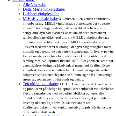
Alle Vinskabe
Della Marta vinkøleskabe
Liebherr vinkøleskabe
MIELE vinkøleskabe
Velkommen til en verden af ultimativ
vinopbevaring. MIELE vinkøleskabe præsenterer det ypperste
inden for teknologi og design, der er skabt til at beskytte og
berige dine dyrebare flasker. Uanset om du er en passioneret
samler eller bare elsker god vin, vil MIELE vinkøleskabe tage
din vinoplevelse til et nyt niveau. MIELE vinkøleskabe er
udstyret med avanceret teknologi, der giver dig mulighed for at
indstille og opretholde den perfekte temperatur for hver type vin.
Uanset om det er en frisk hvidvin eller en kraftig rødvin, vil din
samling forblive i optimal tilstand. MIELE er ydermere kendt for
deres tidsløse design og håndværk af meget høj kvalitet. Disse
vinkøleskabe er ingen undtagelse. De smukt designede skabe
tilføjer en sofistikeret elegance til dit rum, og de fås i forskellige
størrelser, som passer til din plads og behov.
Tefcold vinkøleskabe
TEFCOLD har i mere end 30 år leveret
og produceret pålidelige køleprodukter heriblandt vinkøleskabe.
Tefcold samarbejder med de bedste fabrikker og tester alle
produkter i deres egne testfaciliteter, for at sikre, at produkterne
lever op til deres høje krav. Du får med andre ord
kvalitetsprodukter til en konkurrencedygtig pris, når du vælger
et Tefcold vinkøleskab.