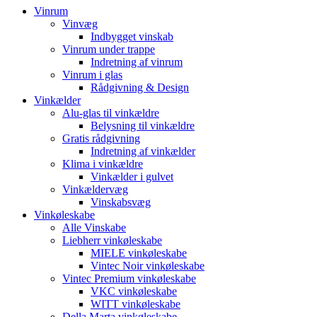
Vinrum
Vinvæg
Indbygget vinskab
Vinrum under trappe
Indretning af vinrum
Vinrum i glas
Rådgivning & Design
Vinkælder
Alu-glas til vinkældre
Belysning til vinkældre
Gratis rådgivning
Indretning af vinkælder
Klima i vinkældre
Vinkælder i gulvet
Vinkældervæg
Vinskabsvæg
Vinkøleskabe
Alle Vinskabe
Liebherr vinkøleskabe
MIELE vinkøleskabe
Vintec Noir vinkøleskabe
Vintec Premium vinkøleskabe
VKC vinkøleskabe
WITT vinkøleskabe
Della Marta vinkøleskabe