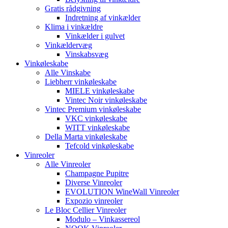
Gratis rådgivning
Indretning af vinkælder
Klima i vinkældre
Vinkælder i gulvet
Vinkældervæg
Vinskabsvæg
Vinkøleskabe
Alle Vinskabe
Liebherr vinkøleskabe
MIELE vinkøleskabe
Vintec Noir vinkøleskabe
Vintec Premium vinkøleskabe
VKC vinkøleskabe
WITT vinkøleskabe
Della Marta vinkøleskabe
Tefcold vinkøleskabe
Vinreoler
Alle Vinreoler
Champagne Pupitre
Diverse Vinreoler
EVOLUTION WineWall Vinreoler
Expozio vinreoler
Le Bloc Cellier Vinreoler
Modulo – Vinkassereol