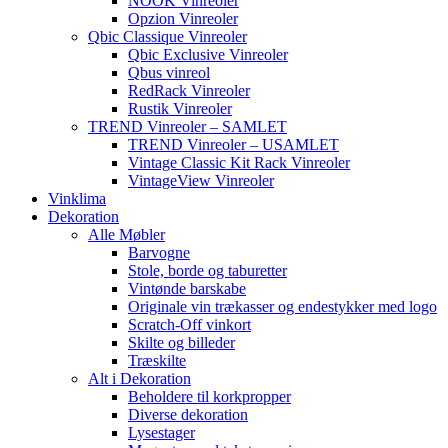
NOOK Vinreoler
Opzion Vinreoler
Qbic Classique Vinreoler
Qbic Exclusive Vinreoler
Qbus vinreol
RedRack Vinreoler
Rustik Vinreoler
TREND Vinreoler – SAMLET
TREND Vinreoler – USAMLET
Vintage Classic Kit Rack Vinreoler
VintageView Vinreoler
Vinklima
Dekoration
Alle Møbler
Barvogne
Stole, borde og taburetter
Vintønde barskabe
Originale vin trækasser og endestykker med logo
Scratch-Off vinkort
Skilte og billeder
Træskilte
Alt i Dekoration
Beholdere til korkpropper
Diverse dekoration
Lysestager