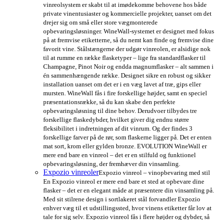
vinreolsystem er skabt til at imødekomme behovene hos både
private vinentusiaster og kommercielle projekter, uanset om det
drejer sig om små eller store vægmonterede
opbevaringsløsninger. WineWall-systemet er designet med fokus
på at fremvise etiketterne, så du nemt kan finde og fremvise dine
favorit vine. Stålstængerne der udgør vinreolen, er alsidige nok
til at rumme en række flasketyper – lige fra standardflasker til
Champagne, Pinot Noir og endda magnumflasker – alt sammen i
én sammenhængende række. Designet sikre en robust og sikker
installation uanset om det er i en væg lavet af træ, gips eller
mursten. WineWall fås i fire forskellige højder, samt en speciel
præsentationsrække, så du kan skabe den perfekte
opbevaringsløsning til dine behov. Derudvoer tilbydes tre
forskellige flaskedybder, hvilket giver dig endnu større
fleksibilitet i indretningen af dit vinrum. Og der findes 3
forskellige farver på de rør, som flaskerne ligger på. Det er enten
mat sort, krom eller gylden bronze. EVOLUTION WineWall er
mere end bare en vinreol – det er en stilfuld og funktionel
opbevaringsløsning, der fremhæver din vinsamling.
Expozio vinreoler
Expozio vinreol – vinopbevaring med stil
En Expozio vinreol er mere end bare et sted at opbevare dine
flasker – det er en elegant måde at præsentere din vinsamling på.
Med sit stilrene design i sortlakeret stål forvandler Expozio
enhver væg til et udstillingssted, hvor vinens etiketter får lov at
tale for sig selv. Expozio vinreol fås i flere højder og dybder, så