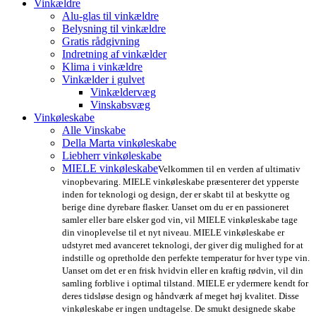
Vinkældre
Alu-glas til vinkældre
Belysning til vinkældre
Gratis rådgivning
Indretning af vinkælder
Klima i vinkældre
Vinkælder i gulvet
Vinkældervæg
Vinskabsvæg
Vinkøleskabe
Alle Vinskabe
Della Marta vinkøleskabe
Liebherr vinkøleskabe
MIELE vinkøleskabe
Velkommen til en verden af ultimativ
vinopbevaring. MIELE vinkøleskabe præsenterer det ypperste
inden for teknologi og design, der er skabt til at beskytte og
berige dine dyrebare flasker. Uanset om du er en passioneret
samler eller bare elsker god vin, vil MIELE vinkøleskabe tage
din vinoplevelse til et nyt niveau. MIELE vinkøleskabe er
udstyret med avanceret teknologi, der giver dig mulighed for at
indstille og opretholde den perfekte temperatur for hver type vin.
Uanset om det er en frisk hvidvin eller en kraftig rødvin, vil din
samling forblive i optimal tilstand. MIELE er ydermere kendt for
deres tidsløse design og håndværk af meget høj kvalitet. Disse
vinkøleskabe er ingen undtagelse. De smukt designede skabe