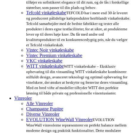
tilføjer en sofistikeret elegance til dit rum, og de fås i forskellige
størrelser, som passer til din plads og behov.
Tefcold vinkøleskabe
TEFCOLD har i mere end 30 år leveret
og produceret pålidelige køleprodukter heriblandt vinkøleskabe.
Tefcold samarbejder med de bedste fabrikker og tester alle
produkter i deres egne testfaciliteter, for at sikre, at produkterne
lever op til deres høje krav. Du får med andre ord
kvalitetsprodukter til en konkurrencedygtig pris, når du vælger
et Tefcold vinkøleskab.
Vintec Noir vinkøleskabe
Vintec Premium vinkøleskabe
VKC vinkøleskabe
WITT vinkøleskabe
WITT vinkøleskabe – Eksklusiv
opbevaring til din vinsamling WITT vinkøleskabe kombinerer
stilfuldt design, avanceret teknologi og optimal opbevaring for
vinelskere, der ønsker at beskytte og fremvise deres vinsamling.
Med en bred vifte af modeller tilbyder WITT den perfekte
løsning til både private og professionelle vinentusiaster.
Vinreoler
Alle Vinreoler
Champagne Pupitre
Diverse Vinreoler
EVOLUTION WineWall Vinreoler
EVOLUTION
WineWall vinreolerne repræsenterer en perfekt balance mellem
moderne design og praktisk funktionalitet. Dette modulære