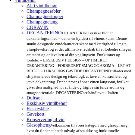
Vintilbehør
Alt i vintilbehør
Champagnesabler
Champagnestopper
Champagnetang
CORAVIN
DECANTERINO
DECANTERINO er ikke blot en
dekanteringsenhed – det er en hyldest til vinens kunst. Denne
smukt designede vindekanter er skabt med kærlighed til ægte
vinoplevelser og er det ultimative redskab til at forbedre smagen,
aromaen og oplevelsen af din ynglingsvin. Funktioner og
fordele: – EKSKLUSIVT DESIGN – OPTIMERET
DEKANTERING – FORBEDRET SMAG OG AROMA – LET AT
BRUGE – LUKSURIØS GAVEIDÉ DECANTERINO tillader med
sit patenterede design og teknologi, at lave en kontrolleret og
jævn dekantering. Denne proces åbner vinen langsomt, hvilket
giver den mulighed for at ånde og frigive sin fulde aroma og
smagspotientiale. DECANTERINO er håndlavet i Italien.
Duftsæt
Eksklusiv vintilbehør
Flaskeskilte
Gavekort
Konservering af vin
Glasophæng
Velkommen til vores kategori med glasophæng,
hvor du finder et bredt udvalg af smukke og funktionelle