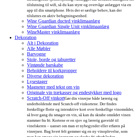
tilslutning til wifi, så du kan styre og overvåge anlægget via en
app til din smartphone. Hvis der er særlige behov, kan der
tilsluttes en aktiv befugtningsenhed.
Wine Guardian ducted vinklimaanlæg
Wine Guardian Single Unit vinklimaanlæg
WineMaster vinklimaanlæg
Dekoration
Alt i Dekoration
Alle Møbler
Barvogne
Stole, borde og taburetter
Vintønde barskabe
Beholdere til korkpropper
Diverse dekoration
Lysestager
Magneter med tekst om vin
Originale vin trækasser og endestykker med logo
Scratch-Off vinkort
Gør din vinrejse både lærerig og
underholdende med Scratch-off vinkortene. Der findes
forskellige flotte og interaktive kort over forskellige vinområder,
så hver gang du smager en vin, så kan du skrabe området vinen
stammer fra fri. Kortene er en sjov og lærerig gaveidé til
vinelskeren – uanset om man er nybegynder eller erfaren på
vinrejsen. Bag hvert felt gemmer sig en ny vinoplevelse, som
man kan smage sig igennem og skrabe fri efterhånden