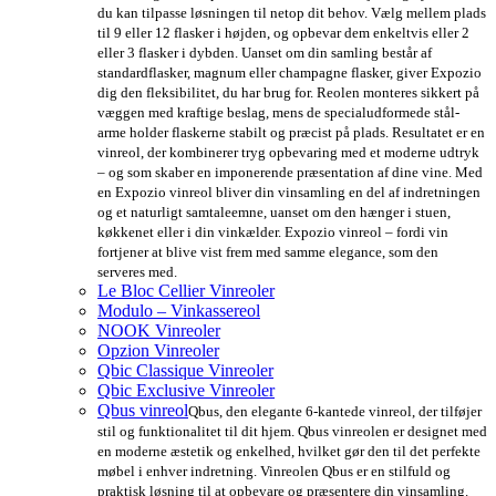
du kan tilpasse løsningen til netop dit behov. Vælg mellem plads
til 9 eller 12 flasker i højden, og opbevar dem enkeltvis eller 2
eller 3 flasker i dybden. Uanset om din samling består af
standardflasker, magnum eller champagne flasker, giver Expozio
dig den fleksibilitet, du har brug for. Reolen monteres sikkert på
væggen med kraftige beslag, mens de specialudformede stål-
arme holder flaskerne stabilt og præcist på plads. Resultatet er en
vinreol, der kombinerer tryg opbevaring med et moderne udtryk
– og som skaber en imponerende præsentation af dine vine. Med
en Expozio vinreol bliver din vinsamling en del af indretningen
og et naturligt samtaleemne, uanset om den hænger i stuen,
køkkenet eller i din vinkælder. Expozio vinreol – fordi vin
fortjener at blive vist frem med samme elegance, som den
serveres med.
Le Bloc Cellier Vinreoler
Modulo – Vinkassereol
NOOK Vinreoler
Opzion Vinreoler
Qbic Classique Vinreoler
Qbic Exclusive Vinreoler
Qbus vinreol
Qbus, den elegante 6-kantede vinreol, der tilføjer
stil og funktionalitet til dit hjem. Qbus vinreolen er designet med
en moderne æstetik og enkelhed, hvilket gør den til det perfekte
møbel i enhver indretning. Vinreolen Qbus er en stilfuld og
praktisk løsning til at opbevare og præsentere din vinsamling.