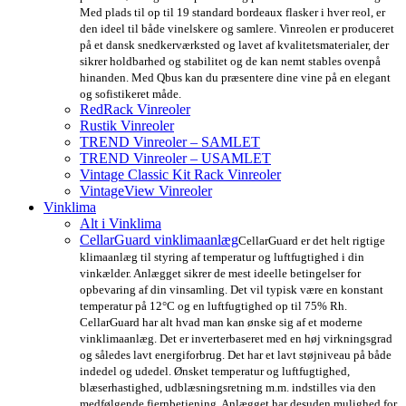
Med plads til op til 19 standard bordeaux flasker i hver reol, er
den ideel til både vinelskere og samlere. Vinreolen er produceret
på et dansk snedkerværksted og lavet af kvalitetsmaterialer, der
sikrer holdbarhed og stabilitet og de kan nemt stables ovenpå
hinanden. Med Qbus kan du præsentere dine vine på en elegant
og sofistikeret måde.
RedRack Vinreoler
Rustik Vinreoler
TREND Vinreoler – SAMLET
TREND Vinreoler – USAMLET
Vintage Classic Kit Rack Vinreoler
VintageView Vinreoler
Vinklima
Alt i Vinklima
CellarGuard vinklimaanlæg
CellarGuard er det helt rigtige
klimaanlæg til styring af temperatur og luftfugtighed i din
vinkælder. Anlægget sikrer de mest ideelle betingelser for
opbevaring af din vinsamling. Det vil typisk være en konstant
temperatur på 12°C og en luftfugtighed op til 75% Rh.
CellarGuard har alt hvad man kan ønske sig af et moderne
vinklimaanlæg. Det er inverterbaseret med en høj virkningsgrad
og således lavt energiforbrug. Det har et lavt støjniveau på både
indedel og udedel. Ønsket temperatur og luftfugtighed,
blæserhastighed, udblæsningsretning m.m. indstilles via den
medfølgende fjernbetjening. Anlægget har desuden mulighed for