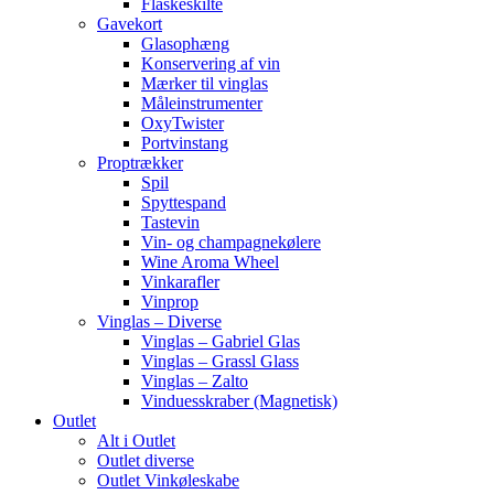
Flaskeskilte
Gavekort
Glasophæng
Konservering af vin
Mærker til vinglas
Måleinstrumenter
OxyTwister
Portvinstang
Proptrækker
Spil
Spyttespand
Tastevin
Vin- og champagnekølere
Wine Aroma Wheel
Vinkarafler
Vinprop
Vinglas – Diverse
Vinglas – Gabriel Glas
Vinglas – Grassl Glass
Vinglas – Zalto
Vinduesskraber (Magnetisk)
Outlet
Alt i Outlet
Outlet diverse
Outlet Vinkøleskabe