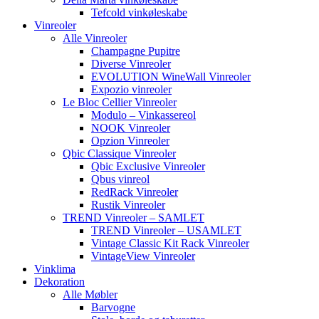
Tefcold vinkøleskabe
Vinreoler
Alle Vinreoler
Champagne Pupitre
Diverse Vinreoler
EVOLUTION WineWall Vinreoler
Expozio vinreoler
Le Bloc Cellier Vinreoler
Modulo – Vinkassereol
NOOK Vinreoler
Opzion Vinreoler
Qbic Classique Vinreoler
Qbic Exclusive Vinreoler
Qbus vinreol
RedRack Vinreoler
Rustik Vinreoler
TREND Vinreoler – SAMLET
TREND Vinreoler – USAMLET
Vintage Classic Kit Rack Vinreoler
VintageView Vinreoler
Vinklima
Dekoration
Alle Møbler
Barvogne