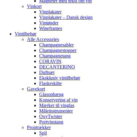
Magneter med tekst om vin
Vinkort
Vinplakater
Vinplakater – Dansk design
Vintønder
Wineframes
Vintilbehør
Alle Accessories
Champagnesabler
Champagnestopper
Champagnetang
CORAVIN
DECANTERINO
Duftsæt
Eksklusiv vintilbehør
Flaskeskilte
Gavekort
Glasophæng
Konservering af vin
Mærker til vinglas
Måleinstrumenter
OxyTwister
Portvinstang
Proptrækker
Spil