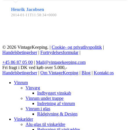
Henrik Jacobsen
2014-01-11T11:58:34+0000
© 2026 VintageKeeping. |
Cookie- og privatlivspolitik
|
Handelsbetingelser
|
Fortrydelsesformular
|
+45 86 87 05 00
|
Mail@vintagekeeping.com
Fri fragt i DK ved køb over 5.000,-
Handelsbetingelser
|
Om VintageKeeping
|
Blog
|
Kontakt os
Vinrum
Vinvæg
Indbygget vinskab
Vinrum under trappe
Indretning af vinrum
Vinrum i glas
Rådgivning & Design
Vinkælder
Alu-glas til vinkældre
Belysning til vinkældre