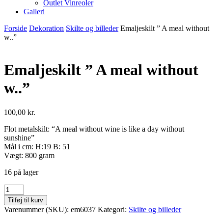
Outlet Vinreoler
Galleri
Forside
Dekoration
Skilte og billeder
Emaljeskilt ” A meal without
w..”
Emaljeskilt ” A meal without
w..”
100,00
kr.
Flot metalskilt: “A meal without wine is like a day without
sunshine”
Mål i cm: H:19 B: 51
Vægt: 800 gram
16 på lager
Emaljeskilt
"
Tilføj til kurv
A
Varenummer (SKU):
em6037
Kategori:
Skilte og billeder
meal