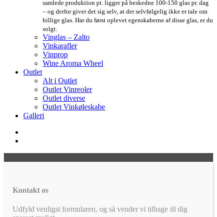
samlede produktion pt. ligger på beskedne 100-150 glas pr. dag
– og derfor giver det sig selv, at der selvfølgelig ikke er tale om
billige glas. Har du først oplevet egenskaberne af disse glas, er du
solgt.
Vinglas – Zalto
Vinkarafler
Vinprop
Wine Aroma Wheel
Outlet
Alt i Outlet
Outlet Vinreoler
Outlet diverse
Outlet Vinkøleskabe
Galleri
Kontakt os
Udfyld venligst formularen, og så vender vi tilbage til dig