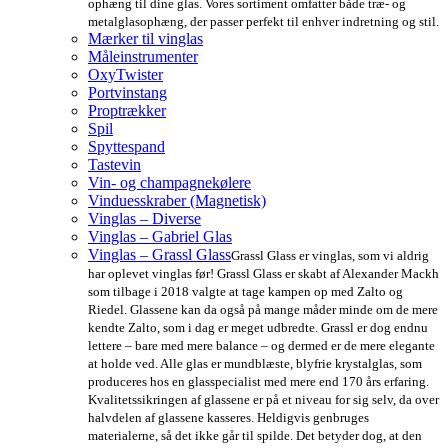
ophæng til dine glas. Vores sortiment omfatter både træ- og
metalglasophæng, der passer perfekt til enhver indretning og stil.
Mærker til vinglas
Måleinstrumenter
OxyTwister
Portvinstang
Proptrækker
Spil
Spyttespand
Tastevin
Vin- og champagnekølere
Vinduesskraber (Magnetisk)
Vinglas – Diverse
Vinglas – Gabriel Glas
Vinglas – Grassl Glass
Grassl Glass er vinglas, som vi aldrig
har oplevet vinglas før! Grassl Glass er skabt af Alexander Mackh
som tilbage i 2018 valgte at tage kampen op med Zalto og
Riedel. Glassene kan da også på mange måder minde om de mere
kendte Zalto, som i dag er meget udbredte. Grassl er dog endnu
lettere – bare med mere balance – og dermed er de mere elegante
at holde ved. Alle glas er mundblæste, blyfrie krystalglas, som
produceres hos en glasspecialist med mere end 170 års erfaring.
Kvalitetssikringen af glassene er på et niveau for sig selv, da over
halvdelen af glassene kasseres. Heldigvis genbruges
materialerne, så det ikke går til spilde. Det betyder dog, at den