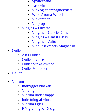
Spyttespand
Tastevin
Vin- og champagnekølere
Wine Aroma Wheel
Vinkarafler
Vinprop
Vinglas – Diverse
Vinglas – Gabriel Glas
Vinglas – Grassl Glass
Vinglas – Zalto
Vinduesskraber (Magnetisk)
Outlet
Alt i Outlet
Outlet diverse
Outlet Vinkøleskabe
Outlet Vinreoler
Galleri
Vinrum
Indbygget vinskab
Vinvæg
Vinrum under trappe
Indretning af vinrum
Vinrum i glas
Rådgivning & Design