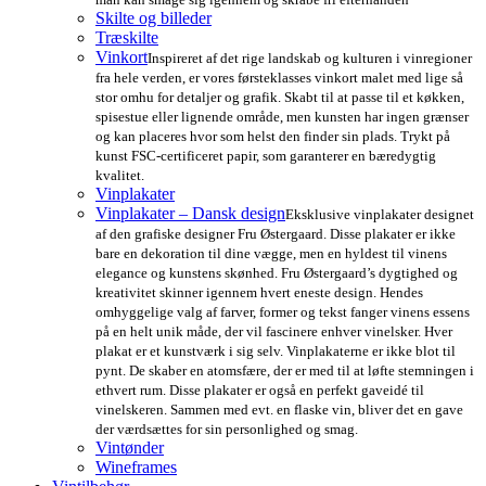
Skilte og billeder
Træskilte
Vinkort
Inspireret af det rige landskab og kulturen i vinregioner
fra hele verden, er vores førsteklasses vinkort malet med lige så
stor omhu for detaljer og grafik. Skabt til at passe til et køkken,
spisestue eller lignende område, men kunsten har ingen grænser
og kan placeres hvor som helst den finder sin plads. Trykt på
kunst FSC-certificeret papir, som garanterer en bæredygtig
kvalitet.
Vinplakater
Vinplakater – Dansk design
Eksklusive vinplakater designet
af den grafiske designer Fru Østergaard. Disse plakater er ikke
bare en dekoration til dine vægge, men en hyldest til vinens
elegance og kunstens skønhed. Fru Østergaard’s dygtighed og
kreativitet skinner igennem hvert eneste design. Hendes
omhyggelige valg af farver, former og tekst fanger vinens essens
på en helt unik måde, der vil fascinere enhver vinelsker. Hver
plakat er et kunstværk i sig selv. Vinplakaterne er ikke blot til
pynt. De skaber en atomsfære, der er med til at løfte stemningen i
ethvert rum. Disse plakater er også en perfekt gaveidé til
vinelskeren. Sammen med evt. en flaske vin, bliver det en gave
der værdsættes for sin personlighed og smag.
Vintønder
Wineframes