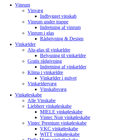
Vinrum
Vinvæg
Indbygget vinskab
Vinrum under trappe
Indretning af vinrum
Vinrum i glas
Rådgivning & Design
Vinkælder
Alu-glas til vinkældre
Belysning til vinkældre
Gratis rådgivning
Indretning af vinkælder
Klima i vinkældre
Vinkælder i gulvet
Vinkældervæg
Vinskabsvæg
Vinkøleskabe
Alle Vinskabe
Liebherr vinkøleskabe
MIELE vinkøleskabe
Vintec Noir vinkøleskabe
Vintec Premium vinkøleskabe
VKC vinkøleskabe
WITT vinkøleskabe
Della Marta vinkøleskabe