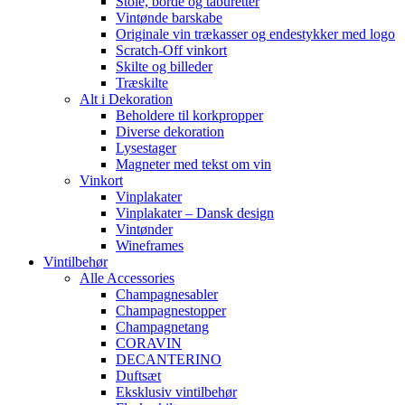
Stole, borde og taburetter
Vintønde barskabe
Originale vin trækasser og endestykker med logo
Scratch-Off vinkort
Skilte og billeder
Træskilte
Alt i Dekoration
Beholdere til korkpropper
Diverse dekoration
Lysestager
Magneter med tekst om vin
Vinkort
Vinplakater
Vinplakater – Dansk design
Vintønder
Wineframes
Vintilbehør
Alle Accessories
Champagnesabler
Champagnestopper
Champagnetang
CORAVIN
DECANTERINO
Duftsæt
Eksklusiv vintilbehør