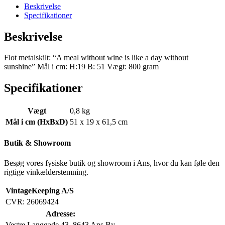
without
Beskrivelse
w.."
Specifikationer
antal
Beskrivelse
Flot metalskilt: “A meal without wine is like a day without
sunshine” Mål i cm: H:19 B: 51 Vægt: 800 gram
Specifikationer
Vægt
0,8 kg
Mål i cm (HxBxD)
51 x 19 x 61,5 cm
Butik & Showroom
Besøg vores fysiske butik og showroom i Ans, hvor du kan føle den
rigtige vinkælderstemning.
VintageKeeping A/S
CVR: 26069424
Adresse:
Vestre Langgade 43, 8643 Ans By