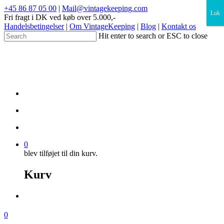
×
+45 86 87 05 00
|
Mail@vintagekeeping.com
Luk
Fri fragt i DK ved køb over 5.000,-
Handelsbetingelser
|
Om VintageKeeping
|
Blog
|
Kontakt os
Hit enter to search or ESC to close
0
blev tilføjet til din kurv.
Kurv
0