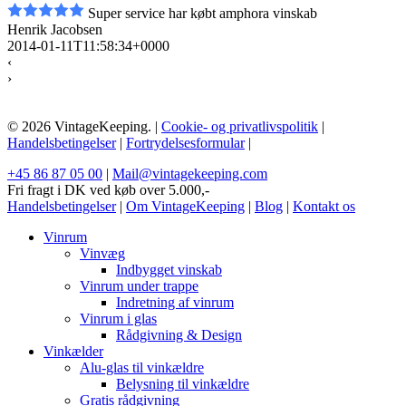
Super service har købt amphora vinskab
Henrik Jacobsen
2014-01-11T11:58:34+0000
‹
›
© 2026 VintageKeeping. |
Cookie- og privatlivspolitik
|
Handelsbetingelser
|
Fortrydelsesformular
|
+45 86 87 05 00
|
Mail@vintagekeeping.com
Fri fragt i DK ved køb over 5.000,-
Handelsbetingelser
|
Om VintageKeeping
|
Blog
|
Kontakt os
Vinrum
Vinvæg
Indbygget vinskab
Vinrum under trappe
Indretning af vinrum
Vinrum i glas
Rådgivning & Design
Vinkælder
Alu-glas til vinkældre
Belysning til vinkældre
Gratis rådgivning