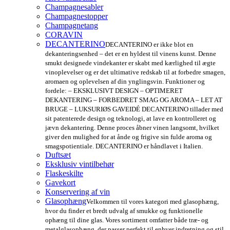
Champagnesabler
Champagnestopper
Champagnetang
CORAVIN
DECANTERINO
DECANTERINO er ikke blot en
dekanteringsenhed – det er en hyldest til vinens kunst. Denne
smukt designede vindekanter er skabt med kærlighed til ægte
vinoplevelser og er det ultimative redskab til at forbedre smagen,
aromaen og oplevelsen af din ynglingsvin. Funktioner og
fordele: – EKSKLUSIVT DESIGN – OPTIMERET
DEKANTERING – FORBEDRET SMAG OG AROMA – LET AT
BRUGE – LUKSURIØS GAVEIDÉ DECANTERINO tillader med
sit patenterede design og teknologi, at lave en kontrolleret og
jævn dekantering. Denne proces åbner vinen langsomt, hvilket
giver den mulighed for at ånde og frigive sin fulde aroma og
smagspotientiale. DECANTERINO er håndlavet i Italien.
Duftsæt
Eksklusiv vintilbehør
Flaskeskilte
Gavekort
Konservering af vin
Glasophæng
Velkommen til vores kategori med glasophæng,
hvor du finder et bredt udvalg af smukke og funktionelle
ophæng til dine glas. Vores sortiment omfatter både træ- og
metalglasophæng, der passer perfekt til enhver indretning og stil.