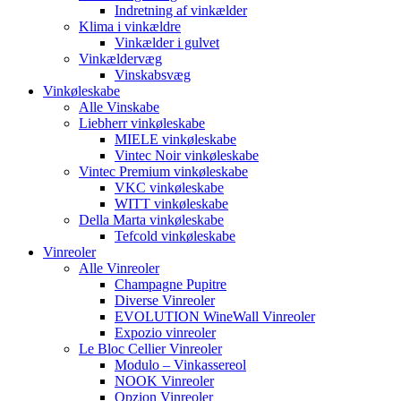
Indretning af vinkælder
Klima i vinkældre
Vinkælder i gulvet
Vinkældervæg
Vinskabsvæg
Vinkøleskabe
Alle Vinskabe
Liebherr vinkøleskabe
MIELE vinkøleskabe
Vintec Noir vinkøleskabe
Vintec Premium vinkøleskabe
VKC vinkøleskabe
WITT vinkøleskabe
Della Marta vinkøleskabe
Tefcold vinkøleskabe
Vinreoler
Alle Vinreoler
Champagne Pupitre
Diverse Vinreoler
EVOLUTION WineWall Vinreoler
Expozio vinreoler
Le Bloc Cellier Vinreoler
Modulo – Vinkassereol
NOOK Vinreoler
Opzion Vinreoler