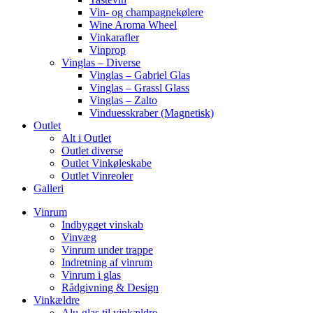
Vin- og champagnekølere
Wine Aroma Wheel
Vinkarafler
Vinprop
Vinglas – Diverse
Vinglas – Gabriel Glas
Vinglas – Grassl Glass
Vinglas – Zalto
Vinduesskraber (Magnetisk)
Outlet
Alt i Outlet
Outlet diverse
Outlet Vinkøleskabe
Outlet Vinreoler
Galleri
Vinrum
Indbygget vinskab
Vinvæg
Vinrum under trappe
Indretning af vinrum
Vinrum i glas
Rådgivning & Design
Vinkældre
Alu-glas til vinkældre