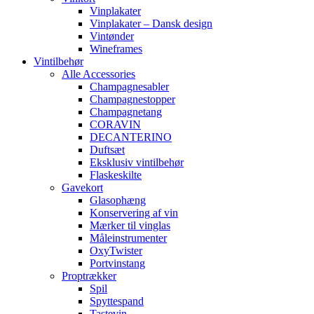
Vinplakater
Vinplakater – Dansk design
Vintønder
Wineframes
Vintilbehør
Alle Accessories
Champagnesabler
Champagnestopper
Champagnetang
CORAVIN
DECANTERINO
Duftsæt
Eksklusiv vintilbehør
Flaskeskilte
Gavekort
Glasophæng
Konservering af vin
Mærker til vinglas
Måleinstrumenter
OxyTwister
Portvinstang
Proptrækker
Spil
Spyttespand
Tastevin