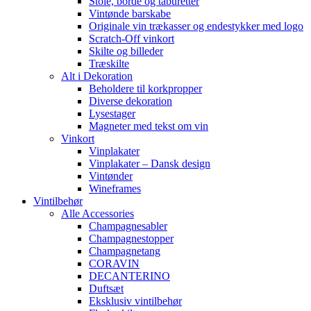
Stole, borde og taburetter
Vintønde barskabe
Originale vin trækasser og endestykker med logo
Scratch-Off vinkort
Skilte og billeder
Træskilte
Alt i Dekoration
Beholdere til korkpropper
Diverse dekoration
Lysestager
Magneter med tekst om vin
Vinkort
Vinplakater
Vinplakater – Dansk design
Vintønder
Wineframes
Vintilbehør
Alle Accessories
Champagnesabler
Champagnestopper
Champagnetang
CORAVIN
DECANTERINO
Duftsæt
Eksklusiv vintilbehør