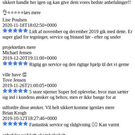
sikkert handle her igen og kan give dem vores bedste anbefalinger!!
👌⭐️⭐️⭐️⭐️⭐️
læs mere
Lise Poulsen
2020-11-18T18:02:50+0000
Lidt af november og december 2019 gik med dette. Er
super glad for tegninger, service og bistand
før - efter og under
projektet
læs mere
Michael Jensen
2019-12-20T19:11:00+0000
Rigtig go service og den rigtige hjælp til det vi gerne
ville have 👏
Tove Jensen
2019-11-26T21:00:05+0000
5 store stjerner Super fed oplevelse, hvor man sætter
sig ind i kundens ønsker og behov, men er
ikke bange for at
udfordre disse ønsker. Vil helt sikkert komme igen
læs mere
Brian Krogh
2019-10-12T18:27:46+0000
Fantastisk service og rådgivning 👌🏼 Kan varmt