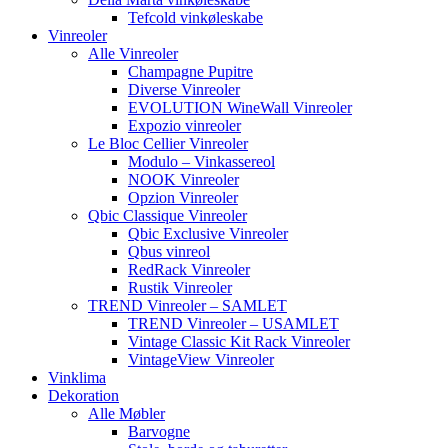
Tefcold vinkøleskabe
Vinreoler
Alle Vinreoler
Champagne Pupitre
Diverse Vinreoler
EVOLUTION WineWall Vinreoler
Expozio vinreoler
Le Bloc Cellier Vinreoler
Modulo – Vinkassereol
NOOK Vinreoler
Opzion Vinreoler
Qbic Classique Vinreoler
Qbic Exclusive Vinreoler
Qbus vinreol
RedRack Vinreoler
Rustik Vinreoler
TREND Vinreoler – SAMLET
TREND Vinreoler – USAMLET
Vintage Classic Kit Rack Vinreoler
VintageView Vinreoler
Vinklima
Dekoration
Alle Møbler
Barvogne