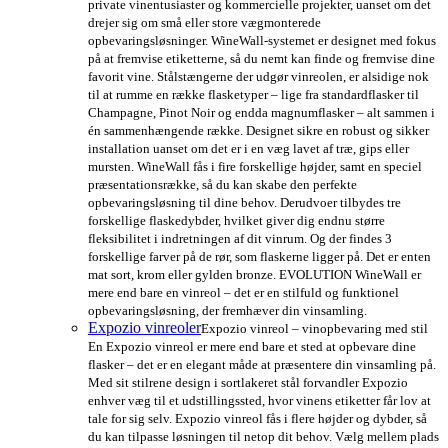
private vinentusiaster og kommercielle projekter, uanset om det
drejer sig om små eller store vægmonterede
opbevaringsløsninger. WineWall-systemet er designet med fokus
på at fremvise etiketterne, så du nemt kan finde og fremvise dine
favorit vine. Stålstængerne der udgør vinreolen, er alsidige nok
til at rumme en række flasketyper – lige fra standardflasker til
Champagne, Pinot Noir og endda magnumflasker – alt sammen i
én sammenhængende række. Designet sikre en robust og sikker
installation uanset om det er i en væg lavet af træ, gips eller
mursten. WineWall fås i fire forskellige højder, samt en speciel
præsentationsrække, så du kan skabe den perfekte
opbevaringsløsning til dine behov. Derudvoer tilbydes tre
forskellige flaskedybder, hvilket giver dig endnu større
fleksibilitet i indretningen af dit vinrum. Og der findes 3
forskellige farver på de rør, som flaskerne ligger på. Det er enten
mat sort, krom eller gylden bronze. EVOLUTION WineWall er
mere end bare en vinreol – det er en stilfuld og funktionel
opbevaringsløsning, der fremhæver din vinsamling.
Expozio vinreoler
Expozio vinreol – vinopbevaring med stil
En Expozio vinreol er mere end bare et sted at opbevare dine
flasker – det er en elegant måde at præsentere din vinsamling på.
Med sit stilrene design i sortlakeret stål forvandler Expozio
enhver væg til et udstillingssted, hvor vinens etiketter får lov at
tale for sig selv. Expozio vinreol fås i flere højder og dybder, så
du kan tilpasse løsningen til netop dit behov. Vælg mellem plads