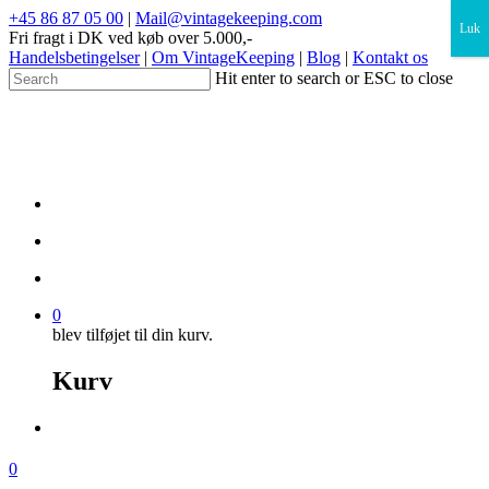
×
+45 86 87 05 00
|
Mail@vintagekeeping.com
Luk
Fri fragt i DK ved køb over 5.000,-
Handelsbetingelser
|
Om VintageKeeping
|
Blog
|
Kontakt os
Hit enter to search or ESC to close
0
blev tilføjet til din kurv.
Kurv
0