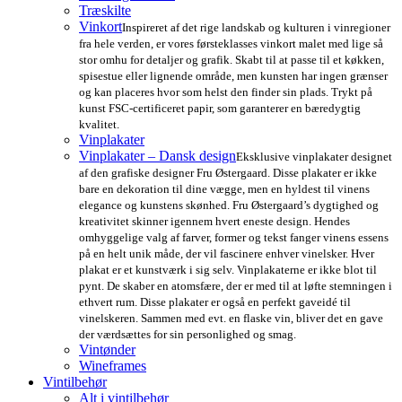
Træskilte
Vinkort
Inspireret af det rige landskab og kulturen i vinregioner
fra hele verden, er vores førsteklasses vinkort malet med lige så
stor omhu for detaljer og grafik. Skabt til at passe til et køkken,
spisestue eller lignende område, men kunsten har ingen grænser
og kan placeres hvor som helst den finder sin plads. Trykt på
kunst FSC-certificeret papir, som garanterer en bæredygtig
kvalitet.
Vinplakater
Vinplakater – Dansk design
Eksklusive vinplakater designet
af den grafiske designer Fru Østergaard. Disse plakater er ikke
bare en dekoration til dine vægge, men en hyldest til vinens
elegance og kunstens skønhed. Fru Østergaard’s dygtighed og
kreativitet skinner igennem hvert eneste design. Hendes
omhyggelige valg af farver, former og tekst fanger vinens essens
på en helt unik måde, der vil fascinere enhver vinelsker. Hver
plakat er et kunstværk i sig selv. Vinplakaterne er ikke blot til
pynt. De skaber en atomsfære, der er med til at løfte stemningen i
ethvert rum. Disse plakater er også en perfekt gaveidé til
vinelskeren. Sammen med evt. en flaske vin, bliver det en gave
der værdsættes for sin personlighed og smag.
Vintønder
Wineframes
Vintilbehør
Alt i vintilbehør