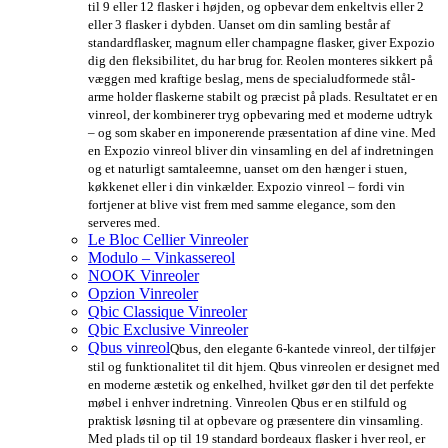
til 9 eller 12 flasker i højden, og opbevar dem enkeltvis eller 2
eller 3 flasker i dybden. Uanset om din samling består af
standardflasker, magnum eller champagne flasker, giver Expozio
dig den fleksibilitet, du har brug for. Reolen monteres sikkert på
væggen med kraftige beslag, mens de specialudformede stål-
arme holder flaskerne stabilt og præcist på plads. Resultatet er en
vinreol, der kombinerer tryg opbevaring med et moderne udtryk
– og som skaber en imponerende præsentation af dine vine. Med
en Expozio vinreol bliver din vinsamling en del af indretningen
og et naturligt samtaleemne, uanset om den hænger i stuen,
køkkenet eller i din vinkælder. Expozio vinreol – fordi vin
fortjener at blive vist frem med samme elegance, som den
serveres med.
Le Bloc Cellier Vinreoler
Modulo – Vinkassereol
NOOK Vinreoler
Opzion Vinreoler
Qbic Classique Vinreoler
Qbic Exclusive Vinreoler
Qbus vinreol
Qbus, den elegante 6-kantede vinreol, der tilføjer
stil og funktionalitet til dit hjem. Qbus vinreolen er designet med
en moderne æstetik og enkelhed, hvilket gør den til det perfekte
møbel i enhver indretning. Vinreolen Qbus er en stilfuld og
praktisk løsning til at opbevare og præsentere din vinsamling.
Med plads til op til 19 standard bordeaux flasker i hver reol, er