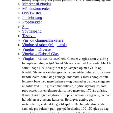
Mærker til vinglas
Måleinstrumenter
OxyTwister
Portvinstang
Proptrækker
Spil
Spyttespand
Tastevin
Vin- og champagnekølere
Vinduesskraber (Magnetisk)
Vinglas – Diverse
Vinglas – Gabriel Glas
Vinglas – Grassl Glass
Grassl Glass er vinglas, som vi aldrig
har oplevet vinglas før! Grassl Glass er skabt af Alexander Mackh
som tilbage i 2018 valgte at tage kampen op med Zalto og
Riedel. Glassene kan da også på mange måder minde om de mere
kendte Zalto, som i dag er meget udbredte. Grassl er dog endnu
lettere – bare med mere balance – og dermed er de mere elegante
at holde ved. Alle glas er mundblæste, blyfrie krystalglas, som
produceres hos en glasspecialist med mere end 170 års erfaring.
Kvalitetssikringen af glassene er på et niveau for sig selv, da over
halvdelen af glassene kasseres. Heldigvis genbruges
materialerne, så det ikke går til spilde. Det betyder dog, at den
samlede produktion pt. ligger på beskedne 100-150 glas pr. dag