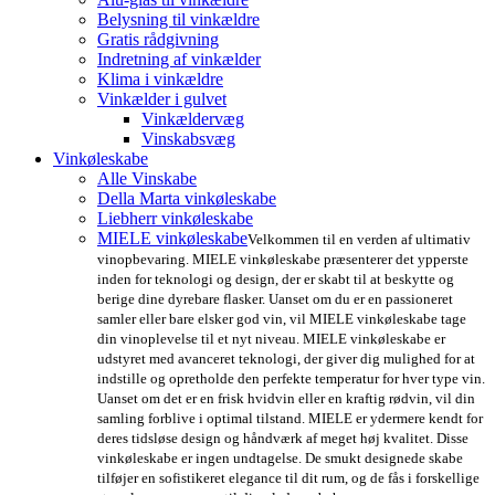
Belysning til vinkældre
Gratis rådgivning
Indretning af vinkælder
Klima i vinkældre
Vinkælder i gulvet
Vinkældervæg
Vinskabsvæg
Vinkøleskabe
Alle Vinskabe
Della Marta vinkøleskabe
Liebherr vinkøleskabe
MIELE vinkøleskabe
Velkommen til en verden af ultimativ
vinopbevaring. MIELE vinkøleskabe præsenterer det ypperste
inden for teknologi og design, der er skabt til at beskytte og
berige dine dyrebare flasker. Uanset om du er en passioneret
samler eller bare elsker god vin, vil MIELE vinkøleskabe tage
din vinoplevelse til et nyt niveau. MIELE vinkøleskabe er
udstyret med avanceret teknologi, der giver dig mulighed for at
indstille og opretholde den perfekte temperatur for hver type vin.
Uanset om det er en frisk hvidvin eller en kraftig rødvin, vil din
samling forblive i optimal tilstand. MIELE er ydermere kendt for
deres tidsløse design og håndværk af meget høj kvalitet. Disse
vinkøleskabe er ingen undtagelse. De smukt designede skabe
tilføjer en sofistikeret elegance til dit rum, og de fås i forskellige