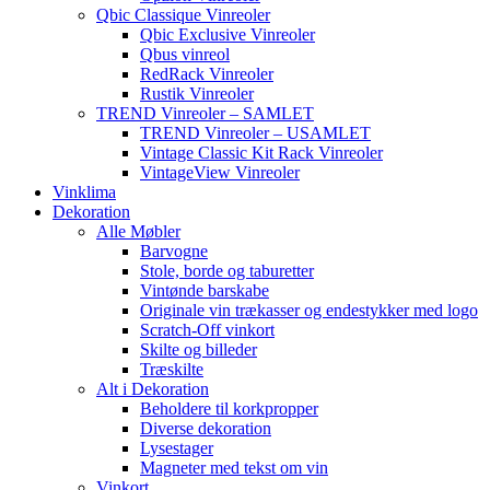
Qbic Classique Vinreoler
Qbic Exclusive Vinreoler
Qbus vinreol
RedRack Vinreoler
Rustik Vinreoler
TREND Vinreoler – SAMLET
TREND Vinreoler – USAMLET
Vintage Classic Kit Rack Vinreoler
VintageView Vinreoler
Vinklima
Dekoration
Alle Møbler
Barvogne
Stole, borde og taburetter
Vintønde barskabe
Originale vin trækasser og endestykker med logo
Scratch-Off vinkort
Skilte og billeder
Træskilte
Alt i Dekoration
Beholdere til korkpropper
Diverse dekoration
Lysestager
Magneter med tekst om vin
Vinkort