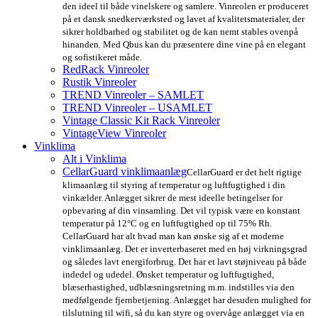
den ideel til både vinelskere og samlere. Vinreolen er produceret
på et dansk snedkerværksted og lavet af kvalitetsmaterialer, der
sikrer holdbarhed og stabilitet og de kan nemt stables ovenpå
hinanden. Med Qbus kan du præsentere dine vine på en elegant
og sofistikeret måde.
RedRack Vinreoler
Rustik Vinreoler
TREND Vinreoler – SAMLET
TREND Vinreoler – USAMLET
Vintage Classic Kit Rack Vinreoler
VintageView Vinreoler
Vinklima
Alt i Vinklima
CellarGuard vinklimaanlæg
CellarGuard er det helt rigtige
klimaanlæg til styring af temperatur og luftfugtighed i din
vinkælder. Anlægget sikrer de mest ideelle betingelser for
opbevaring af din vinsamling. Det vil typisk være en konstant
temperatur på 12°C og en luftfugtighed op til 75% Rh.
CellarGuard har alt hvad man kan ønske sig af et moderne
vinklimaanlæg. Det er inverterbaseret med en høj virkningsgrad
og således lavt energiforbrug. Det har et lavt støjniveau på både
indedel og udedel. Ønsket temperatur og luftfugtighed,
blæserhastighed, udblæsningsretning m.m. indstilles via den
medfølgende fjernbetjening. Anlægget har desuden mulighed for
tilslutning til wifi, så du kan styre og overvåge anlægget via en