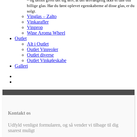
– og derfor giver det sig selv, at der selvfølgelig ikke er tale om
billige glas. Har du først oplevet egenskaberne af disse glas, er du
solgt.
Vinglas – Zalto
Vinkarafler
Vinprop
Wine Aroma Wheel
Outlet
Alt i Outlet
Outlet Vinreoler
Outlet diverse
Outlet Vinkøleskabe
Galleri
Kontakt os
Udfyld venligst formularen, og så vender vi tilbage til dig
snarest muligt