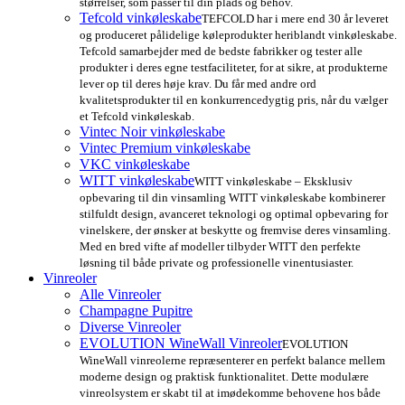
størrelser, som passer til din plads og behov.
Tefcold vinkøleskabe
TEFCOLD har i mere end 30 år leveret
og produceret pålidelige køleprodukter heriblandt vinkøleskabe.
Tefcold samarbejder med de bedste fabrikker og tester alle
produkter i deres egne testfaciliteter, for at sikre, at produkterne
lever op til deres høje krav. Du får med andre ord
kvalitetsprodukter til en konkurrencedygtig pris, når du vælger
et Tefcold vinkøleskab.
Vintec Noir vinkøleskabe
Vintec Premium vinkøleskabe
VKC vinkøleskabe
WITT vinkøleskabe
WITT vinkøleskabe – Eksklusiv
opbevaring til din vinsamling WITT vinkøleskabe kombinerer
stilfuldt design, avanceret teknologi og optimal opbevaring for
vinelskere, der ønsker at beskytte og fremvise deres vinsamling.
Med en bred vifte af modeller tilbyder WITT den perfekte
løsning til både private og professionelle vinentusiaster.
Vinreoler
Alle Vinreoler
Champagne Pupitre
Diverse Vinreoler
EVOLUTION WineWall Vinreoler
EVOLUTION
WineWall vinreolerne repræsenterer en perfekt balance mellem
moderne design og praktisk funktionalitet. Dette modulære
vinreolsystem er skabt til at imødekomme behovene hos både