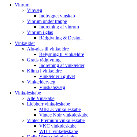
Vinrum
Vinvæg
Indbygget vinskab
Vinrum under trappe
Indretning af vinrum
Vinrum i glas
Rådgivning & Design
Vinkælder
Alu-glas til vinkældre
Belysning til vinkældre
Gratis rådgivning
Indretning af vinkælder
Klima i vinkældre
Vinkælder i gulvet
Vinkældervæg
Vinskabsvæg
Vinkøleskabe
Alle Vinskabe
Liebherr vinkøleskabe
MIELE vinkøleskabe
Vintec Noir vinkøleskabe
Vintec Premium vinkøleskabe
VKC vinkøleskabe
WITT vinkøleskabe
Della Marta vinkøleskabe