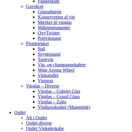
Flaskeskilte
Gavekort
Glasophæng
Konservering af vin
Mærker til vinglas
Måleinstrumenter
OxyTwister
Portvinstang
Proptrækker
Spil
Spyttespand
Tastevin
Vin- og champagnekølere
Wine Aroma Wheel
Vinkarafler
Vinprop
Vinglas – Diverse
Vinglas – Gabriel Glas
Vinglas – Grassl Glass
Vinglas – Zalto
Vinduesskraber (Magnetisk)
Outlet
Alt i Outlet
Outlet diverse
Outlet Vinkøleskabe