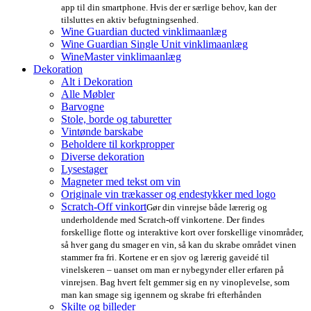
app til din smartphone. Hvis der er særlige behov, kan der
tilsluttes en aktiv befugtningsenhed.
Wine Guardian ducted vinklimaanlæg
Wine Guardian Single Unit vinklimaanlæg
WineMaster vinklimaanlæg
Dekoration
Alt i Dekoration
Alle Møbler
Barvogne
Stole, borde og taburetter
Vintønde barskabe
Beholdere til korkpropper
Diverse dekoration
Lysestager
Magneter med tekst om vin
Originale vin trækasser og endestykker med logo
Scratch-Off vinkort
Gør din vinrejse både lærerig og
underholdende med Scratch-off vinkortene. Der findes
forskellige flotte og interaktive kort over forskellige vinområder,
så hver gang du smager en vin, så kan du skrabe området vinen
stammer fra fri. Kortene er en sjov og lærerig gaveidé til
vinelskeren – uanset om man er nybegynder eller erfaren på
vinrejsen. Bag hvert felt gemmer sig en ny vinoplevelse, som
man kan smage sig igennem og skrabe fri efterhånden
Skilte og billeder