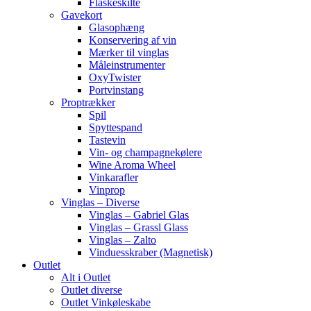
Flaskeskilte
Gavekort
Glasophæng
Konservering af vin
Mærker til vinglas
Måleinstrumenter
OxyTwister
Portvinstang
Proptrækker
Spil
Spyttespand
Tastevin
Vin- og champagnekølere
Wine Aroma Wheel
Vinkarafler
Vinprop
Vinglas – Diverse
Vinglas – Gabriel Glas
Vinglas – Grassl Glass
Vinglas – Zalto
Vinduesskraber (Magnetisk)
Outlet
Alt i Outlet
Outlet diverse
Outlet Vinkøleskabe