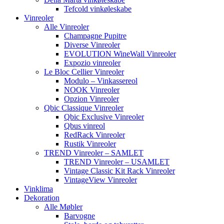
Tefcold vinkøleskabe
Vinreoler
Alle Vinreoler
Champagne Pupitre
Diverse Vinreoler
EVOLUTION WineWall Vinreoler
Expozio vinreoler
Le Bloc Cellier Vinreoler
Modulo – Vinkassereol
NOOK Vinreoler
Opzion Vinreoler
Qbic Classique Vinreoler
Qbic Exclusive Vinreoler
Qbus vinreol
RedRack Vinreoler
Rustik Vinreoler
TREND Vinreoler – SAMLET
TREND Vinreoler – USAMLET
Vintage Classic Kit Rack Vinreoler
VintageView Vinreoler
Vinklima
Dekoration
Alle Møbler
Barvogne