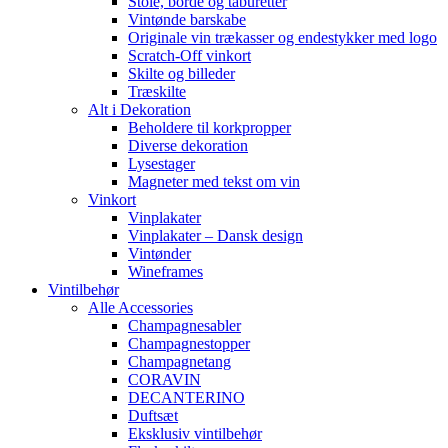
Stole, borde og taburetter
Vintønde barskabe
Originale vin trækasser og endestykker med logo
Scratch-Off vinkort
Skilte og billeder
Træskilte
Alt i Dekoration
Beholdere til korkpropper
Diverse dekoration
Lysestager
Magneter med tekst om vin
Vinkort
Vinplakater
Vinplakater – Dansk design
Vintønder
Wineframes
Vintilbehør
Alle Accessories
Champagnesabler
Champagnestopper
Champagnetang
CORAVIN
DECANTERINO
Duftsæt
Eksklusiv vintilbehør