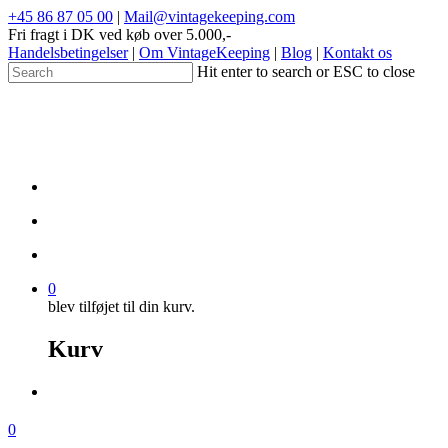
+45 86 87 05 00
|
Mail@vintagekeeping.com
Fri fragt i DK ved køb over 5.000,-
Handelsbetingelser
|
Om VintageKeeping
|
Blog
|
Kontakt os
Hit enter to search or ESC to close
0
blev tilføjet til din kurv.
Kurv
0