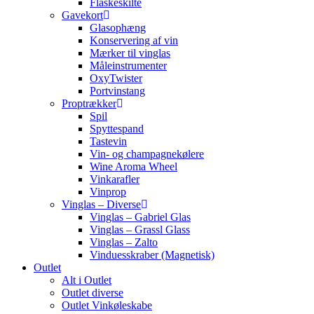
Flaskeskilte
Gavekort
Glasophæng
Konservering af vin
Mærker til vinglas
Måleinstrumenter
OxyTwister
Portvinstang
Proptrækker
Spil
Spyttespand
Tastevin
Vin- og champagnekølere
Wine Aroma Wheel
Vinkarafler
Vinprop
Vinglas – Diverse
Vinglas – Gabriel Glas
Vinglas – Grassl Glass
Vinglas – Zalto
Vinduesskraber (Magnetisk)
Outlet
Alt i Outlet
Outlet diverse
Outlet Vinkøleskabe