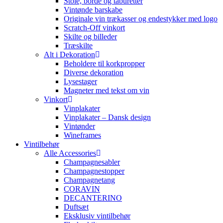
Stole, borde og taburetter
Vintønde barskabe
Originale vin trækasser og endestykker med logo
Scratch-Off vinkort
Skilte og billeder
Træskilte
Alt i Dekoration
Beholdere til korkpropper
Diverse dekoration
Lysestager
Magneter med tekst om vin
Vinkort
Vinplakater
Vinplakater – Dansk design
Vintønder
Wineframes
Vintilbehør
Alle Accessories
Champagnesabler
Champagnestopper
Champagnetang
CORAVIN
DECANTERINO
Duftsæt
Eksklusiv vintilbehør