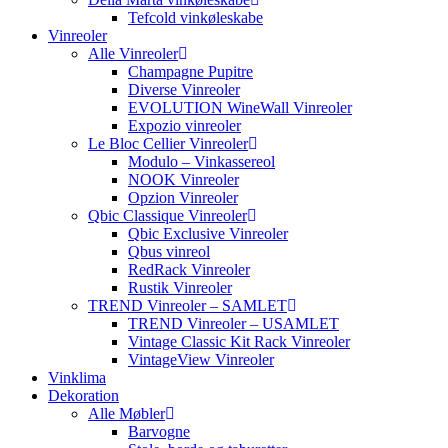
Tefcold vinkøleskabe
Vinreoler
Alle Vinreoler
Champagne Pupitre
Diverse Vinreoler
EVOLUTION WineWall Vinreoler
Expozio vinreoler
Le Bloc Cellier Vinreoler
Modulo – Vinkassereol
NOOK Vinreoler
Opzion Vinreoler
Qbic Classique Vinreoler
Qbic Exclusive Vinreoler
Qbus vinreol
RedRack Vinreoler
Rustik Vinreoler
TREND Vinreoler – SAMLET
TREND Vinreoler – USAMLET
Vintage Classic Kit Rack Vinreoler
VintageView Vinreoler
Vinklima
Dekoration
Alle Møbler
Barvogne