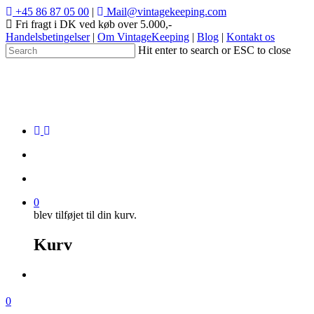
+45 86 87 05 00
|
Mail@vintagekeeping.com
Fri fragt i DK ved køb over 5.000,-
Handelsbetingelser
|
Om VintageKeeping
|
Blog
|
Kontakt os
Hit enter to search or ESC to close
0
blev tilføjet til din kurv.
Kurv
0