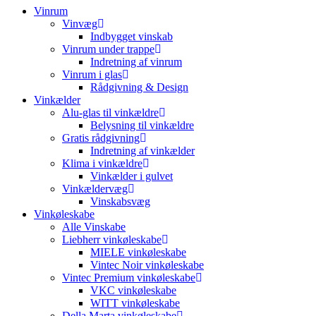
Vinrum
Vinvæg
Indbygget vinskab
Vinrum under trappe
Indretning af vinrum
Vinrum i glas
Rådgivning & Design
Vinkælder
Alu-glas til vinkældre
Belysning til vinkældre
Gratis rådgivning
Indretning af vinkælder
Klima i vinkældre
Vinkælder i gulvet
Vinkældervæg
Vinskabsvæg
Vinkøleskabe
Alle Vinskabe
Liebherr vinkøleskabe
MIELE vinkøleskabe
Vintec Noir vinkøleskabe
Vintec Premium vinkøleskabe
VKC vinkøleskabe
WITT vinkøleskabe
Della Marta vinkøleskabe