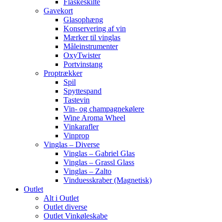
Flaskeskilte
Gavekort
Glasophæng
Konservering af vin
Mærker til vinglas
Måleinstrumenter
OxyTwister
Portvinstang
Proptrækker
Spil
Spyttespand
Tastevin
Vin- og champagnekølere
Wine Aroma Wheel
Vinkarafler
Vinprop
Vinglas – Diverse
Vinglas – Gabriel Glas
Vinglas – Grassl Glass
Vinglas – Zalto
Vinduesskraber (Magnetisk)
Outlet
Alt i Outlet
Outlet diverse
Outlet Vinkøleskabe