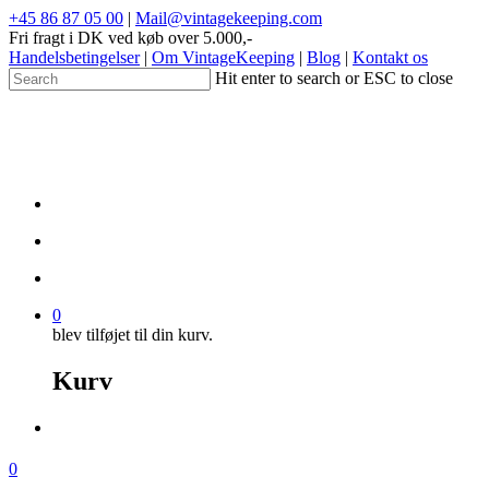
+45 86 87 05 00
|
Mail@vintagekeeping.com
Fri fragt i DK ved køb over 5.000,-
Handelsbetingelser
|
Om VintageKeeping
|
Blog
|
Kontakt os
Hit enter to search or ESC to close
0
blev tilføjet til din kurv.
Kurv
0