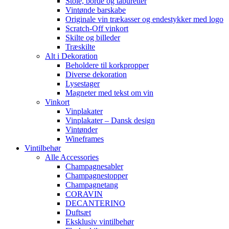
Stole, borde og taburetter
Vintønde barskabe
Originale vin trækasser og endestykker med logo
Scratch-Off vinkort
Skilte og billeder
Træskilte
Alt i Dekoration
Beholdere til korkpropper
Diverse dekoration
Lysestager
Magneter med tekst om vin
Vinkort
Vinplakater
Vinplakater – Dansk design
Vintønder
Wineframes
Vintilbehør
Alle Accessories
Champagnesabler
Champagnestopper
Champagnetang
CORAVIN
DECANTERINO
Duftsæt
Eksklusiv vintilbehør