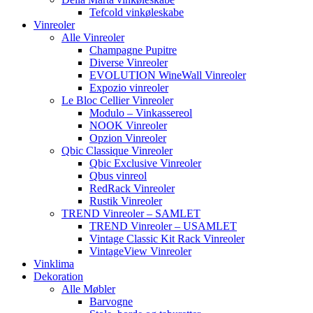
Tefcold vinkøleskabe
Vinreoler
Alle Vinreoler
Champagne Pupitre
Diverse Vinreoler
EVOLUTION WineWall Vinreoler
Expozio vinreoler
Le Bloc Cellier Vinreoler
Modulo – Vinkassereol
NOOK Vinreoler
Opzion Vinreoler
Qbic Classique Vinreoler
Qbic Exclusive Vinreoler
Qbus vinreol
RedRack Vinreoler
Rustik Vinreoler
TREND Vinreoler – SAMLET
TREND Vinreoler – USAMLET
Vintage Classic Kit Rack Vinreoler
VintageView Vinreoler
Vinklima
Dekoration
Alle Møbler
Barvogne