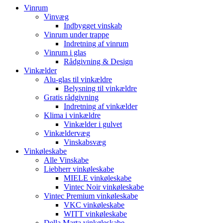
Vinrum
Vinvæg
Indbygget vinskab
Vinrum under trappe
Indretning af vinrum
Vinrum i glas
Rådgivning & Design
Vinkælder
Alu-glas til vinkældre
Belysning til vinkældre
Gratis rådgivning
Indretning af vinkælder
Klima i vinkældre
Vinkælder i gulvet
Vinkældervæg
Vinskabsvæg
Vinkøleskabe
Alle Vinskabe
Liebherr vinkøleskabe
MIELE vinkøleskabe
Vintec Noir vinkøleskabe
Vintec Premium vinkøleskabe
VKC vinkøleskabe
WITT vinkøleskabe
Della Marta vinkøleskabe