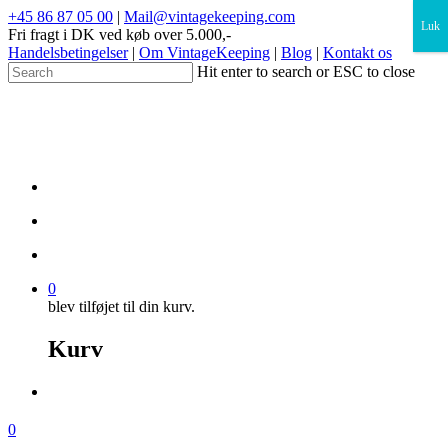
×
+45 86 87 05 00
|
Mail@vintagekeeping.com
Luk
Fri fragt i DK ved køb over 5.000,-
Handelsbetingelser
|
Om VintageKeeping
|
Blog
|
Kontakt os
Hit enter to search or ESC to close
0
blev tilføjet til din kurv.
Kurv
0