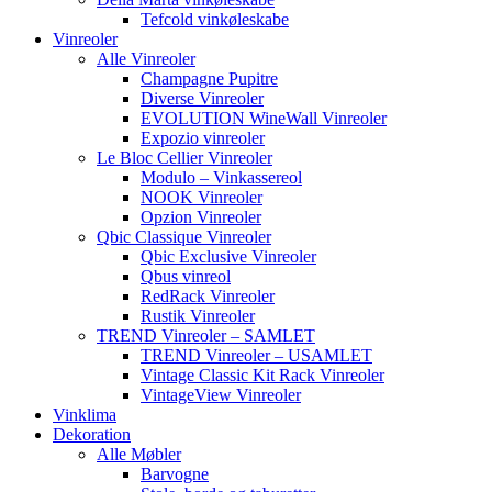
Tefcold vinkøleskabe
Vinreoler
Alle Vinreoler
Champagne Pupitre
Diverse Vinreoler
EVOLUTION WineWall Vinreoler
Expozio vinreoler
Le Bloc Cellier Vinreoler
Modulo – Vinkassereol
NOOK Vinreoler
Opzion Vinreoler
Qbic Classique Vinreoler
Qbic Exclusive Vinreoler
Qbus vinreol
RedRack Vinreoler
Rustik Vinreoler
TREND Vinreoler – SAMLET
TREND Vinreoler – USAMLET
Vintage Classic Kit Rack Vinreoler
VintageView Vinreoler
Vinklima
Dekoration
Alle Møbler
Barvogne