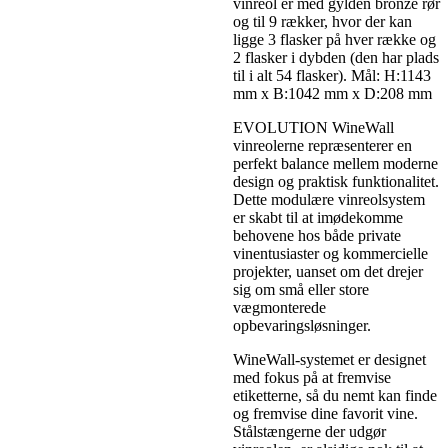
vinreol er med gylden bronze rør
og til 9 rækker, hvor der kan
ligge 3 flasker på hver række og
2 flasker i dybden (den har plads
til i alt 54 flasker). Mål: H:1143
mm x B:1042 mm x D:208 mm
EVOLUTION WineWall
vinreolerne repræsenterer en
perfekt balance mellem moderne
design og praktisk funktionalitet.
Dette modulære vinreolsystem
er skabt til at imødekomme
behovene hos både private
vinentusiaster og kommercielle
projekter, uanset om det drejer
sig om små eller store
vægmonterede
opbevaringsløsninger.
WineWall-systemet er designet
med fokus på at fremvise
etiketterne, så du nemt kan finde
og fremvise dine favorit vine.
Stålstængerne der udgør