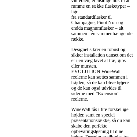
vinreolen, er alsidige nok til at
rumme en række flasketyper –
lige
fra standardflasker til
Champagne, Pinot Noir og
endda magnumflasker – alt
sammen i én sammenhængende
række.
Designet sikrer en robust og
sikker installation uanset om det
er i en væg lavet af træ, gips
eller mursten.
EVOLUTION WineWall
reolerne kan sættes sammen i
højden, så de kan blive højere
og de kan også udvides til
siderne med “Extension”
reolerne.
WineWall fås i fire forskellige
højder, samt en speciel
præsentationsrække, så du kan
skabe den perfekte
opbevaringsløsning til dine
behov. Derudover tilbydes tre