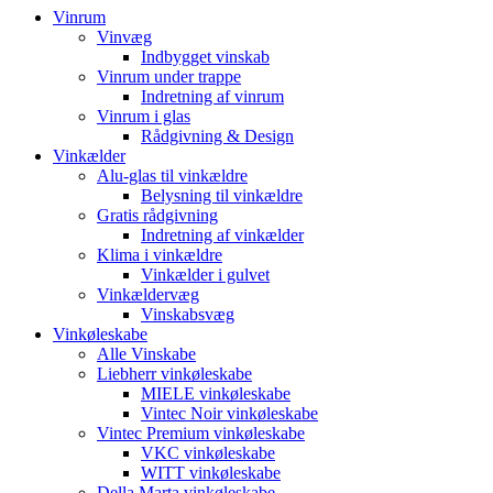
Vinrum
Vinvæg
Indbygget vinskab
Vinrum under trappe
Indretning af vinrum
Vinrum i glas
Rådgivning & Design
Vinkælder
Alu-glas til vinkældre
Belysning til vinkældre
Gratis rådgivning
Indretning af vinkælder
Klima i vinkældre
Vinkælder i gulvet
Vinkældervæg
Vinskabsvæg
Vinkøleskabe
Alle Vinskabe
Liebherr vinkøleskabe
MIELE vinkøleskabe
Vintec Noir vinkøleskabe
Vintec Premium vinkøleskabe
VKC vinkøleskabe
WITT vinkøleskabe
Della Marta vinkøleskabe