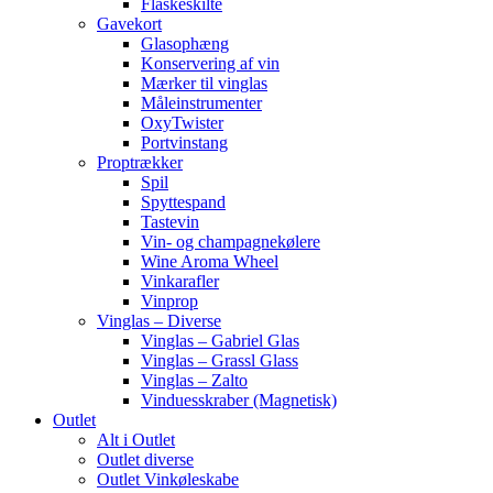
Flaskeskilte
Gavekort
Glasophæng
Konservering af vin
Mærker til vinglas
Måleinstrumenter
OxyTwister
Portvinstang
Proptrækker
Spil
Spyttespand
Tastevin
Vin- og champagnekølere
Wine Aroma Wheel
Vinkarafler
Vinprop
Vinglas – Diverse
Vinglas – Gabriel Glas
Vinglas – Grassl Glass
Vinglas – Zalto
Vinduesskraber (Magnetisk)
Outlet
Alt i Outlet
Outlet diverse
Outlet Vinkøleskabe