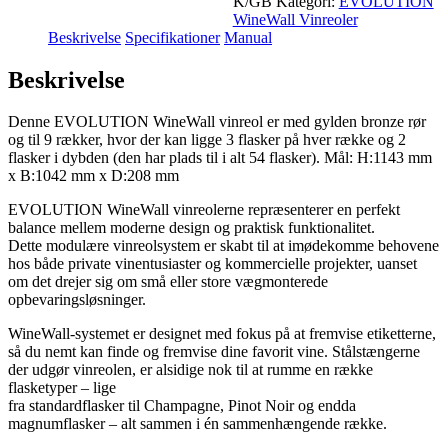
K/GB
Kategori:
EVOLUTION
WineWall Vinreoler
Beskrivelse
Specifikationer
Manual
Beskrivelse
Denne EVOLUTION WineWall vinreol er med gylden bronze rør
og til 9 rækker, hvor der kan ligge 3 flasker på hver række og 2
flasker i dybden (den har plads til i alt 54 flasker). Mål: H:1143 mm
x B:1042 mm x D:208 mm
EVOLUTION WineWall vinreolerne repræsenterer en perfekt
balance mellem moderne design og praktisk funktionalitet.
Dette modulære vinreolsystem er skabt til at imødekomme behovene
hos både private vinentusiaster og kommercielle projekter, uanset
om det drejer sig om små eller store vægmonterede
opbevaringsløsninger.
WineWall-systemet er designet med fokus på at fremvise etiketterne,
så du nemt kan finde og fremvise dine favorit vine. Stålstængerne
der udgør vinreolen, er alsidige nok til at rumme en række
flasketyper – lige
fra standardflasker til Champagne, Pinot Noir og endda
magnumflasker – alt sammen i én sammenhængende række.