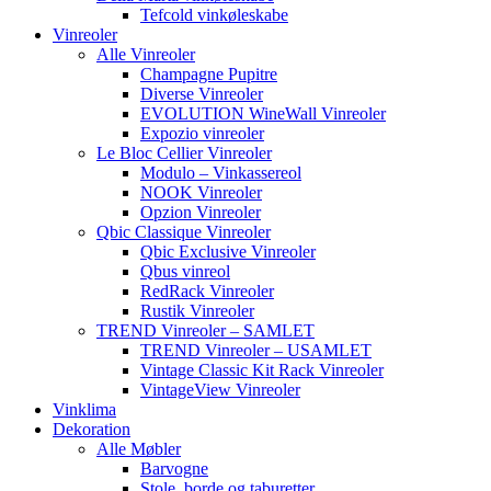
Tefcold vinkøleskabe
Vinreoler
Alle Vinreoler
Champagne Pupitre
Diverse Vinreoler
EVOLUTION WineWall Vinreoler
Expozio vinreoler
Le Bloc Cellier Vinreoler
Modulo – Vinkassereol
NOOK Vinreoler
Opzion Vinreoler
Qbic Classique Vinreoler
Qbic Exclusive Vinreoler
Qbus vinreol
RedRack Vinreoler
Rustik Vinreoler
TREND Vinreoler – SAMLET
TREND Vinreoler – USAMLET
Vintage Classic Kit Rack Vinreoler
VintageView Vinreoler
Vinklima
Dekoration
Alle Møbler
Barvogne
Stole, borde og taburetter