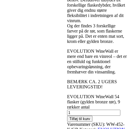
forskellige flaskedybder, hvilket
giver dig endnu større
fleksibilitet i indretningen af dit
vinrum.
Og der findes 3 forskellige
farver på de rør, som flaskerne
ligger på. Det er enten mat sort,
krom eller gylden bronze.
EVOLUTION WineWall er
mere end bare en vinreol – det er
en stilfuld og funktionel
opbevaringsløsning, der
fremhæver din vinsamling.
BEMÆRK CA. 2 UGERS
LEVERINGSTID!
EVOLUTION WineWall 54
flasker (gylden bronze rør), 9
rækker antal
Tilføj til kurv
Varenummer (SKU):
WW-452-