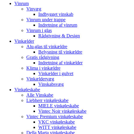
Vinrum
Vinvæg
Indbygget vinskab
Vinrum under trappe
Indretning af vinrum
Vinrum i glas
Rådgivning & Design
Vinkælder
Alu-glas til vinkældre
Belysning til vinkældre
Gratis rådgivning
Indretning af vinkælder
Klima i vinkældre
Vinkælder i gulvet
Vinkældervæg
Vinskabsvæg
Vinkøleskabe
Alle Vinskabe
Liebherr vinkøleskabe
MIELE vinkøleskabe
Vintec Noir vinkøleskabe
Vintec Premium vinkøleskabe
VKC vinkøleskabe
WITT vinkøleskabe
Della Marta vinkøleskabe