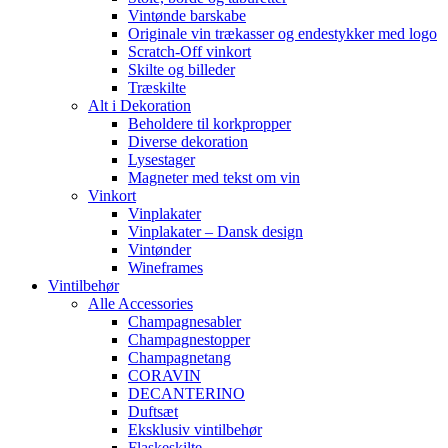
Vintønde barskabe
Originale vin trækasser og endestykker med logo
Scratch-Off vinkort
Skilte og billeder
Træskilte
Alt i Dekoration
Beholdere til korkpropper
Diverse dekoration
Lysestager
Magneter med tekst om vin
Vinkort
Vinplakater
Vinplakater – Dansk design
Vintønder
Wineframes
Vintilbehør
Alle Accessories
Champagnesabler
Champagnestopper
Champagnetang
CORAVIN
DECANTERINO
Duftsæt
Eksklusiv vintilbehør
Flaskeskilte