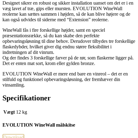
Designet sikrer en robust og sikker installation uanset om det er i en
væg lavet af træ, gips eller mursten. EVOLUTION WineWall
reolerne kan sættes sammen i højden, så de kan blive højere og de
kan også udvides til siderne med “Extension” reolerne.
WineWall fås i fire forskellige højder, samt en speciel
præsentationsrække, så du kan skabe den perfekte
opbevaringsløsning til dine behov. Derudover tilbydes tre forskellige
flaskedybder, hvilket giver dig endnu større fleksibilitet i
indretningen af dit vinrum.
Og der findes 3 forskellige farver på de rør, som flaskerne ligger på.
Det er enten mat sort, krom eller gylden bronze.
EVOLUTION WineWall er mere end bare en vinreol – det er en
stilfuld og funktionel opbevaringsløsning, der fremhæver din
vinsamling.
Specifikationer
Vægt
12 kg
EVOLUTION WineWall målskitse
Download