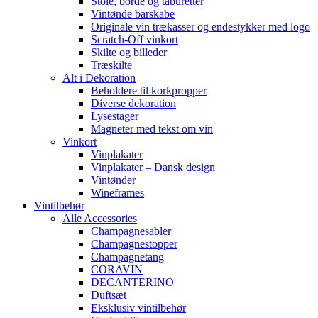
Stole, borde og taburetter
Vintønde barskabe
Originale vin trækasser og endestykker med logo
Scratch-Off vinkort
Skilte og billeder
Træskilte
Alt i Dekoration
Beholdere til korkpropper
Diverse dekoration
Lysestager
Magneter med tekst om vin
Vinkort
Vinplakater
Vinplakater – Dansk design
Vintønder
Wineframes
Vintilbehør
Alle Accessories
Champagnesabler
Champagnestopper
Champagnetang
CORAVIN
DECANTERINO
Duftsæt
Eksklusiv vintilbehør