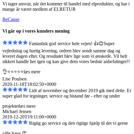
Vi tager ansvar, når det kommer til handel med elprodukter, og har i
mange år været medlem af ELRETUR
BeCause
Vi går op i vores kunders mening
Fantastisk god service hele vejen! 👍😊Super
vejledning og hurtig levering, ordren blev sendt
samme dag og
leveret dagen efter. Og resultatet blev lige som vi ønskede. Vil helt
sikkert handle her igen og kan give dem vores bedste anbefalinger!!
👌⭐️⭐️⭐️⭐️⭐️
læs mere
Lise Poulsen
2020-11-18T18:02:50+0000
Lidt af november og december 2019 gik med dette. Er
super glad for tegninger, service og bistand
før - efter og under
projektet
læs mere
Michael Jensen
2019-12-20T19:11:00+0000
Rigtig go service og den rigtige hjælp til det vi gerne
ville have 👏