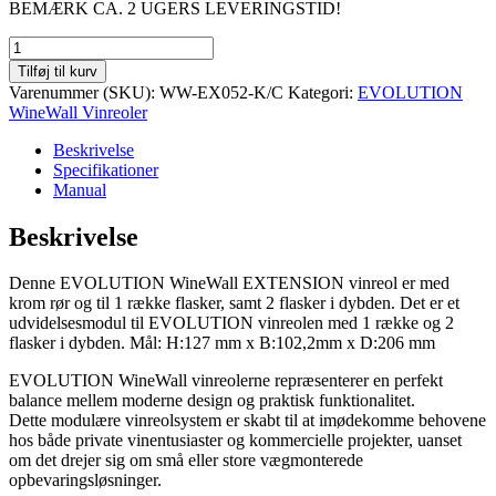
BEMÆRK CA. 2 UGERS LEVERINGSTID!
EVOLUTION
WineWall
Tilføj til kurv
6
Varenummer (SKU):
WW-EX052-K/C
Kategori:
EVOLUTION
flasker
WineWall Vinreoler
EXTENSION
(krom
Beskrivelse
rør)
Specifikationer
antal
Manual
Beskrivelse
Denne EVOLUTION WineWall EXTENSION vinreol er med
krom rør og til 1 række flasker, samt 2 flasker i dybden. Det er et
udvidelsesmodul til EVOLUTION vinreolen med 1 række og 2
flasker i dybden. Mål: H:127 mm x B:102,2mm x D:206 mm
EVOLUTION WineWall vinreolerne repræsenterer en perfekt
balance mellem moderne design og praktisk funktionalitet.
Dette modulære vinreolsystem er skabt til at imødekomme behovene
hos både private vinentusiaster og kommercielle projekter, uanset
om det drejer sig om små eller store vægmonterede
opbevaringsløsninger.