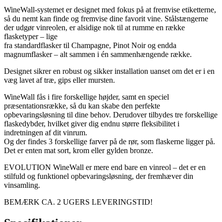
WineWall-systemet er designet med fokus på at fremvise etiketterne,
så du nemt kan finde og fremvise dine favorit vine. Stålstængerne
der udgør vinreolen, er alsidige nok til at rumme en række
flasketyper – lige
fra standardflasker til Champagne, Pinot Noir og endda
magnumflasker – alt sammen i én sammenhængende række.
Designet sikrer en robust og sikker installation uanset om det er i en
væg lavet af træ, gips eller mursten.
WineWall fås i fire forskellige højder, samt en speciel
præsentationsrække, så du kan skabe den perfekte
opbevaringsløsning til dine behov. Derudover tilbydes tre forskellige
flaskedybder, hvilket giver dig endnu større fleksibilitet i
indretningen af dit vinrum.
Og der findes 3 forskellige farver på de rør, som flaskerne ligger på.
Det er enten mat sort, krom eller gylden bronze.
EVOLUTION WineWall er mere end bare en vinreol – det er en
stilfuld og funktionel opbevaringsløsning, der fremhæver din
vinsamling.
BEMÆRK CA. 2 UGERS LEVERINGSTID!