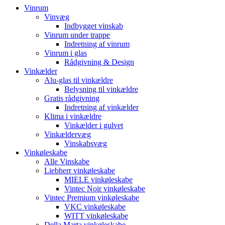
Vinrum
Vinvæg
Indbygget vinskab
Vinrum under trappe
Indretning af vinrum
Vinrum i glas
Rådgivning & Design
Vinkælder
Alu-glas til vinkældre
Belysning til vinkældre
Gratis rådgivning
Indretning af vinkælder
Klima i vinkældre
Vinkælder i gulvet
Vinkældervæg
Vinskabsvæg
Vinkøleskabe
Alle Vinskabe
Liebherr vinkøleskabe
MIELE vinkøleskabe
Vintec Noir vinkøleskabe
Vintec Premium vinkøleskabe
VKC vinkøleskabe
WITT vinkøleskabe
Della Marta vinkøleskabe