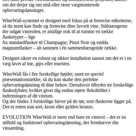
om det drejer sig om små eller store vægmonterede
opbevaringsløsninger.
WineWall-systemet er designet med fokus på at fremvise etiketterne,
så du nemt kan finde og fremvise dine favorit vine. Stålstængerne
der udgør vinreolen, er alsidige nok til at rumme en række
flasketyper – lige
fra standardflasker til Champagne, Pinot Noir og endda
magnumflasker – alt sammen i én sammenhængende række.
Designet sikrer en robust og sikker installation uanset om det er i en
væg lavet af træ, gips eller mursten.
WineWall fås i fire forskellige højder, samt en speciel
præsentationsrække, så du kan skabe den perfekte
opbevaringsløsning til dine behov. Derudover tilbydes tre forskellige
flaskedybder, hvilket giver dig endnu større fleksibilitet i
indretningen af dit vinrum.
Og der findes 3 forskellige farver på de rør, som flaskerne ligger på.
Det er enten mat sort, krom eller gylden bronze.
EVOLUTION WineWall er mere end bare en vinreol – det er en
stilfuld og funktionel opbevaringsløsning, der fremhæver din
vinsamling.