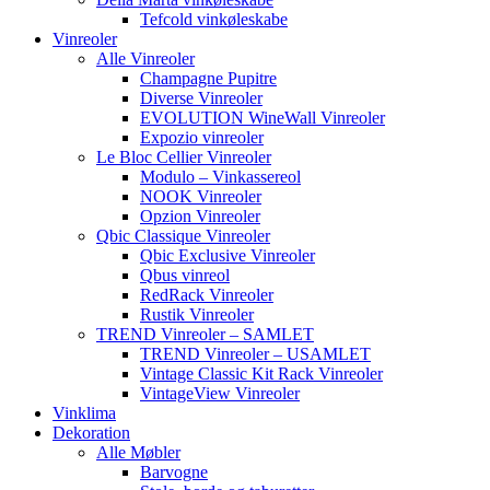
Tefcold vinkøleskabe
Vinreoler
Alle Vinreoler
Champagne Pupitre
Diverse Vinreoler
EVOLUTION WineWall Vinreoler
Expozio vinreoler
Le Bloc Cellier Vinreoler
Modulo – Vinkassereol
NOOK Vinreoler
Opzion Vinreoler
Qbic Classique Vinreoler
Qbic Exclusive Vinreoler
Qbus vinreol
RedRack Vinreoler
Rustik Vinreoler
TREND Vinreoler – SAMLET
TREND Vinreoler – USAMLET
Vintage Classic Kit Rack Vinreoler
VintageView Vinreoler
Vinklima
Dekoration
Alle Møbler
Barvogne