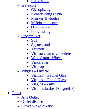
Flaskeskilte
Gavekort
Glasophæng
Konservering af vin
Mærker til vinglas
Måleinstrumenter
OxyTwister
Portvinstang
Proptrækker
Spil
Spyttespand
Tastevin
Vin- og champagnekølere
Wine Aroma Wheel
Vinkarafler
Vinprop
Vinglas – Diverse
Vinglas – Gabriel Glas
Vinglas – Grassl Glass
Vinglas – Zalto
Vinduesskraber (Magnetisk)
Outlet
Alt i Outlet
Outlet diverse
Outlet Vinkøleskabe