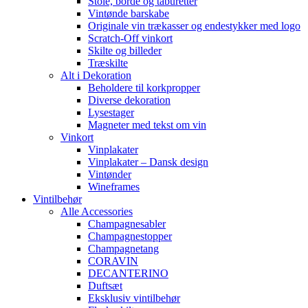
Stole, borde og taburetter
Vintønde barskabe
Originale vin trækasser og endestykker med logo
Scratch-Off vinkort
Skilte og billeder
Træskilte
Alt i Dekoration
Beholdere til korkpropper
Diverse dekoration
Lysestager
Magneter med tekst om vin
Vinkort
Vinplakater
Vinplakater – Dansk design
Vintønder
Wineframes
Vintilbehør
Alle Accessories
Champagnesabler
Champagnestopper
Champagnetang
CORAVIN
DECANTERINO
Duftsæt
Eksklusiv vintilbehør