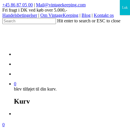
×
+45 86 87 05 00
|
Mail@vintagekeeping.com
Luk
Fri fragt i DK ved køb over 5.000,-
Handelsbetingelser
|
Om VintageKeeping
|
Blog
|
Kontakt os
Hit enter to search or ESC to close
0
blev tilføjet til din kurv.
Kurv
0