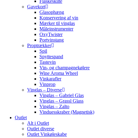
Flaskeskilte
Gavekort
Glasophæng
Konservering af vin
Mærker til vinglas
Måleinstrumenter
OxyTwister
Portvinstang
Proptrækker
Spil
Spyttespand
Tastevin
Vin- og champagnekølere
Wine Aroma Wheel
Vinkarafler
Vinprop
Vinglas – Diverse
Vinglas – Gabriel Glas
Vinglas – Grassl Glass
Vinglas – Zalto
Vinduesskraber (Magnetisk)
Outlet
Alt i Outlet
Outlet diverse
Outlet Vinkøleskabe