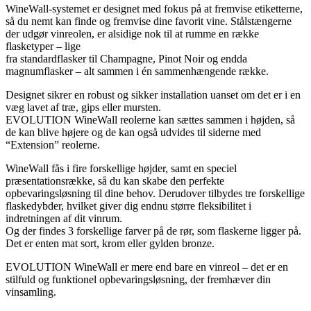
WineWall-systemet er designet med fokus på at fremvise etiketterne,
så du nemt kan finde og fremvise dine favorit vine. Stålstængerne
der udgør vinreolen, er alsidige nok til at rumme en række
flasketyper – lige
fra standardflasker til Champagne, Pinot Noir og endda
magnumflasker – alt sammen i én sammenhængende række.
Designet sikrer en robust og sikker installation uanset om det er i en
væg lavet af træ, gips eller mursten.
EVOLUTION WineWall reolerne kan sættes sammen i højden, så
de kan blive højere og de kan også udvides til siderne med
“Extension” reolerne.
WineWall fås i fire forskellige højder, samt en speciel
præsentationsrække, så du kan skabe den perfekte
opbevaringsløsning til dine behov. Derudover tilbydes tre forskellige
flaskedybder, hvilket giver dig endnu større fleksibilitet i
indretningen af dit vinrum.
Og der findes 3 forskellige farver på de rør, som flaskerne ligger på.
Det er enten mat sort, krom eller gylden bronze.
EVOLUTION WineWall er mere end bare en vinreol – det er en
stilfuld og funktionel opbevaringsløsning, der fremhæver din
vinsamling.