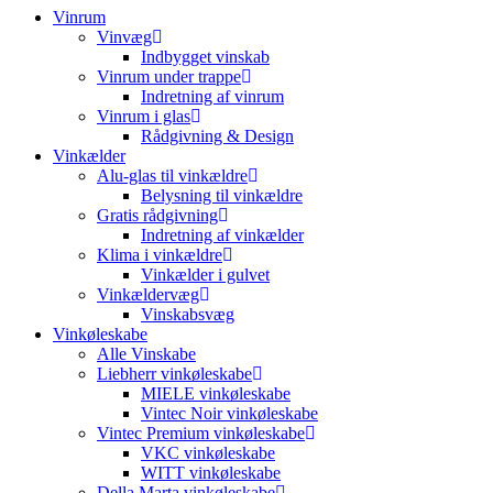
Vinrum
Vinvæg
Indbygget vinskab
Vinrum under trappe
Indretning af vinrum
Vinrum i glas
Rådgivning & Design
Vinkælder
Alu-glas til vinkældre
Belysning til vinkældre
Gratis rådgivning
Indretning af vinkælder
Klima i vinkældre
Vinkælder i gulvet
Vinkældervæg
Vinskabsvæg
Vinkøleskabe
Alle Vinskabe
Liebherr vinkøleskabe
MIELE vinkøleskabe
Vintec Noir vinkøleskabe
Vintec Premium vinkøleskabe
VKC vinkøleskabe
WITT vinkøleskabe
Della Marta vinkøleskabe