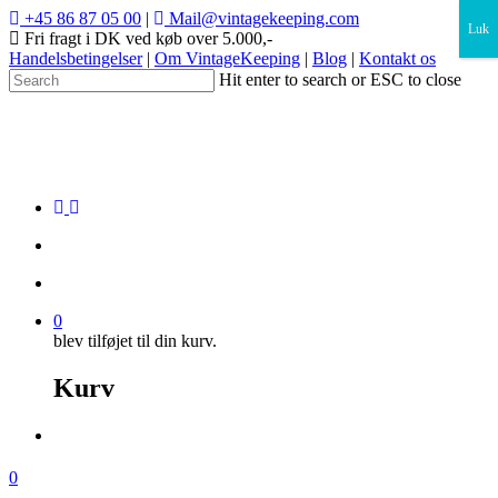
×
+45 86 87 05 00
|
Mail@vintagekeeping.com
Luk
Fri fragt i DK ved køb over 5.000,-
Handelsbetingelser
|
Om VintageKeeping
|
Blog
|
Kontakt os
Hit enter to search or ESC to close
0
blev tilføjet til din kurv.
Kurv
0