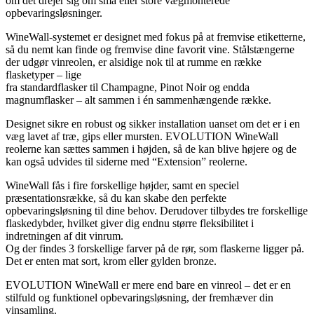
om det drejer sig om små eller store vægmonterede
opbevaringsløsninger.
WineWall-systemet er designet med fokus på at fremvise etiketterne,
så du nemt kan finde og fremvise dine favorit vine. Stålstængerne
der udgør vinreolen, er alsidige nok til at rumme en række
flasketyper – lige
fra standardflasker til Champagne, Pinot Noir og endda
magnumflasker – alt sammen i én sammenhængende række.
Designet sikre en robust og sikker installation uanset om det er i en
væg lavet af træ, gips eller mursten. EVOLUTION WineWall
reolerne kan sættes sammen i højden, så de kan blive højere og de
kan også udvides til siderne med “Extension” reolerne.
WineWall fås i fire forskellige højder, samt en speciel
præsentationsrække, så du kan skabe den perfekte
opbevaringsløsning til dine behov. Derudover tilbydes tre forskellige
flaskedybder, hvilket giver dig endnu større fleksibilitet i
indretningen af dit vinrum.
Og der findes 3 forskellige farver på de rør, som flaskerne ligger på.
Det er enten mat sort, krom eller gylden bronze.
EVOLUTION WineWall er mere end bare en vinreol – det er en
stilfuld og funktionel opbevaringsløsning, der fremhæver din
vinsamling.