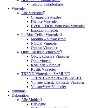
Tefcold vinkøleskabe
Vinreoler
Alle Vinreoler
Champagne Pupitre
Diverse Vinreoler
EVOLUTION WineWall Vinreoler
Expozio vinreoler
Le Bloc Cellier Vinreoler
Modulo – Vinkassereol
NOOK Vinreoler
Opzion Vinreoler
Qbic Classique Vinreoler
Qbic Exclusive Vinreoler
Qbus vinreol
RedRack Vinreoler
Rustik Vinreoler
TREND Vinreoler – SAMLET
TREND Vinreoler – USAMLET
Vintage Classic Kit Rack Vinreoler
VintageView Vinreoler
Vinklima
Dekoration
Alle Møbler
Barvogne