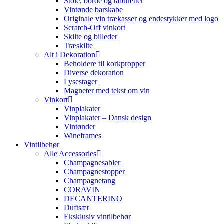
Stole, borde og taburetter
Vintønde barskabe
Originale vin trækasser og endestykker med logo
Scratch-Off vinkort
Skilte og billeder
Træskilte
Alt i Dekoration
Beholdere til korkpropper
Diverse dekoration
Lysestager
Magneter med tekst om vin
Vinkort
Vinplakater
Vinplakater – Dansk design
Vintønder
Wineframes
Vintilbehør
Alle Accessories
Champagnesabler
Champagnestopper
Champagnetang
CORAVIN
DECANTERINO
Duftsæt
Eksklusiv vintilbehør