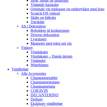
Stole, borde og taburetter
Vintønde barskabe
Originale vin trækasser og endestykker med logo
Scratch-Off vinkort
Skilte og billeder
Træskilte
Alt i Dekoration
Beholdere til korkpropper
Diverse dekoration
Lysestager
Magneter med tekst om vin
Vinkort
Vinplakater
Vinplakater – Dansk design
Vintønder
Wineframes
Vintilbehør
Alle Accessories
Champagnesabler
Champagnestopper
Champagnetang
CORAVIN
DECANTERINO
Duftsæt
Eksklusiv vintilbehør