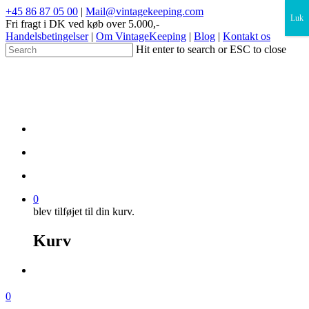
×
+45 86 87 05 00
|
Mail@vintagekeeping.com
Luk
Fri fragt i DK ved køb over 5.000,-
Handelsbetingelser
|
Om VintageKeeping
|
Blog
|
Kontakt os
Hit enter to search or ESC to close
0
blev tilføjet til din kurv.
Kurv
0