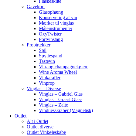
Flaskeskilte
Gavekort
Glasophæng
Konservering af vin
Mærker til vinglas
Måleinstrumenter
OxyTwister
Portvinstang
Proptrækker
Spil
Spyttespand
Tastevin
Vin- og champagnekølere
Wine Aroma Wheel
Vinkarafler
Vinprop
Vinglas – Diverse
Vinglas – Gabriel Glas
Vinglas – Grassl Glass
Vinglas – Zalto
Vinduesskraber (Magnetisk)
Outlet
Alt i Outlet
Outlet diverse
Outlet Vinkøleskabe