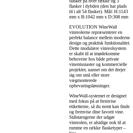
flasker på hver række og 3
flasker i dybden (den har plads
til i alt 54 flasker). Mål: H:1143
mm x B:1042 mm x D:308 mm
EVOLUTION WineWall
vinreolerne repræsenterer en
perfekt balance mellem moderne
design og praktisk funktionalitet.
Dette modulære vinreolsystem
er skabt til at imødekomme
behovene hos både private
vinentusiaster og kommercielle
projekter, uanset om det drejer
sig om små eller store
vægmonterede
opbevaringsløsninger.
WineWall-systemet er designet
med fokus på at fremvise
etiketterne, så du nemt kan finde
og fremvise dine favorit vine.
Stålstængerne der udgør
vinreolen, er alsidige nok til at
rumme en række flasketyper –