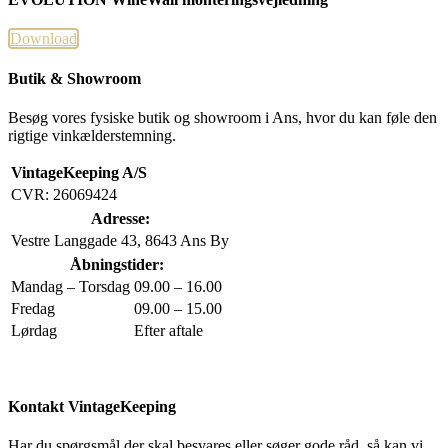
Download
Butik & Showroom
Besøg vores fysiske butik og showroom i Ans, hvor du kan føle den
rigtige vinkælderstemning.
VintageKeeping A/S
CVR: 26069424
Adresse:
Vestre Langgade 43, 8643 Ans By
Åbningstider:
Mandag – Torsdag
09.00 – 16.00
Fredag
09.00 – 15.00
Lørdag
Efter aftale
Kontakt VintageKeeping
Har du spørgsmål der skal besvares eller søger gode råd, så kan vi