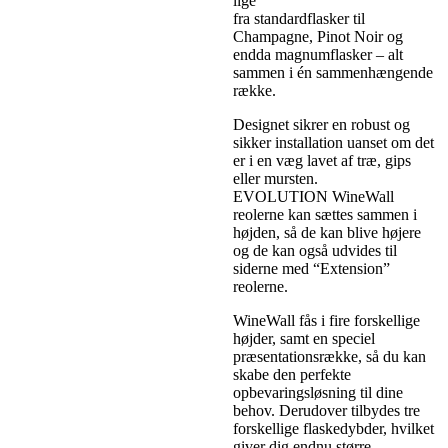
lige
fra standardflasker til
Champagne, Pinot Noir og
endda magnumflasker – alt
sammen i én sammenhængende
række.
Designet sikrer en robust og
sikker installation uanset om det
er i en væg lavet af træ, gips
eller mursten.
EVOLUTION WineWall
reolerne kan sættes sammen i
højden, så de kan blive højere
og de kan også udvides til
siderne med “Extension”
reolerne.
WineWall fås i fire forskellige
højder, samt en speciel
præsentationsrække, så du kan
skabe den perfekte
opbevaringsløsning til dine
behov. Derudover tilbydes tre
forskellige flaskedybder, hvilket
giver dig endnu større