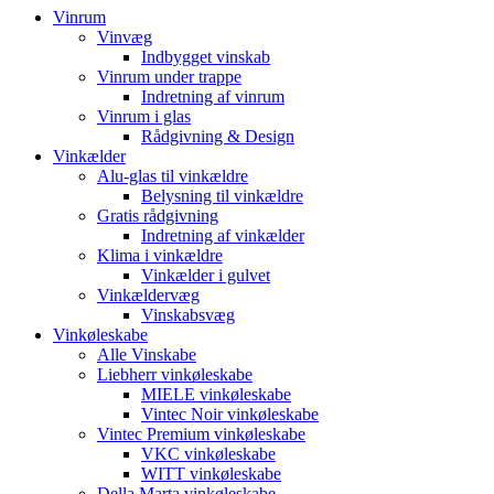
Vinrum
Vinvæg
Indbygget vinskab
Vinrum under trappe
Indretning af vinrum
Vinrum i glas
Rådgivning & Design
Vinkælder
Alu-glas til vinkældre
Belysning til vinkældre
Gratis rådgivning
Indretning af vinkælder
Klima i vinkældre
Vinkælder i gulvet
Vinkældervæg
Vinskabsvæg
Vinkøleskabe
Alle Vinskabe
Liebherr vinkøleskabe
MIELE vinkøleskabe
Vintec Noir vinkøleskabe
Vintec Premium vinkøleskabe
VKC vinkøleskabe
WITT vinkøleskabe
Della Marta vinkøleskabe