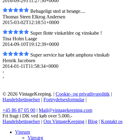
2016-09-29T11:27:50+0000
Behageligt sted at besøge....
Thomas Steen Elkrog Andersen
2015-03-02T12:18:51+0000
Super flotte vinkældre og vinskabe !
Tina Holm Laage
2014-09-10T19:12:39+0000
Super service har købt amphora vinskab
Henrik Jacobsen
2014-01-11T11:58:34+0000
‹
›
© 2026 VintageKeeping. |
Cookie- og privatlivspolitik
|
Handelsbetingelser
|
Fortrydelsesformular
|
+45 86 87 05 00
|
Mail@vintagekeeping.com
Fri fragt i DK ved køb over 5.000,-
Handelsbetingelser
|
Om VintageKeeping
|
Blog
|
Kontakt os
Vinrum
Vinvæg