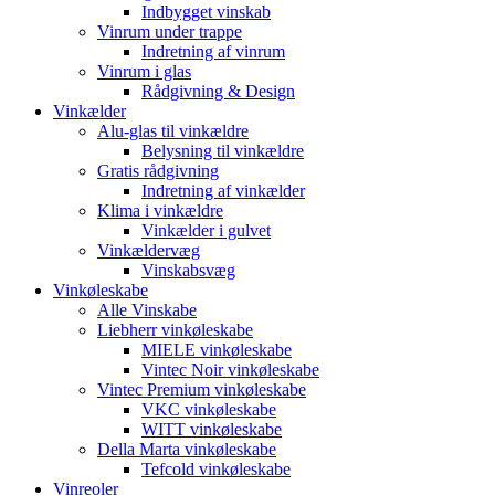
Indbygget vinskab
Vinrum under trappe
Indretning af vinrum
Vinrum i glas
Rådgivning & Design
Vinkælder
Alu-glas til vinkældre
Belysning til vinkældre
Gratis rådgivning
Indretning af vinkælder
Klima i vinkældre
Vinkælder i gulvet
Vinkældervæg
Vinskabsvæg
Vinkøleskabe
Alle Vinskabe
Liebherr vinkøleskabe
MIELE vinkøleskabe
Vintec Noir vinkøleskabe
Vintec Premium vinkøleskabe
VKC vinkøleskabe
WITT vinkøleskabe
Della Marta vinkøleskabe
Tefcold vinkøleskabe
Vinreoler