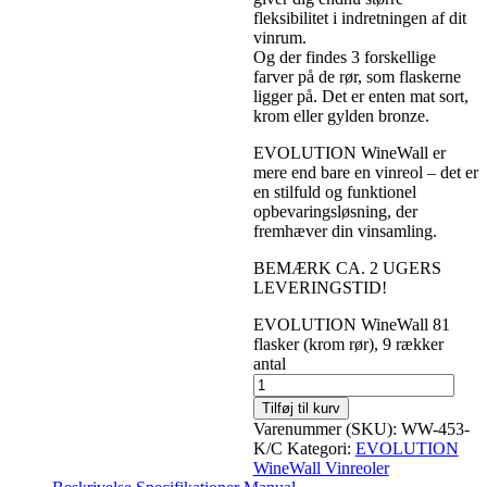
fleksibilitet i indretningen af dit
vinrum.
Og der findes 3 forskellige
farver på de rør, som flaskerne
ligger på. Det er enten mat sort,
krom eller gylden bronze.
EVOLUTION WineWall er
mere end bare en vinreol – det er
en stilfuld og funktionel
opbevaringsløsning, der
fremhæver din vinsamling.
BEMÆRK CA. 2 UGERS
LEVERINGSTID!
EVOLUTION WineWall 81
flasker (krom rør), 9 rækker
antal
Tilføj til kurv
Varenummer (SKU):
WW-453-
K/C
Kategori:
EVOLUTION
WineWall Vinreoler