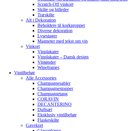
Scratch-Off vinkort
Skilte og billeder
Træskilte
Alt i Dekoration
Beholdere til korkpropper
Diverse dekoration
Lysestager
Magneter med tekst om vin
Vinkort
Vinplakater
Vinplakater – Dansk design
Vintønder
Wineframes
Vintilbehør
Alle Accessories
Champagnesabler
Champagnestopper
Champagnetang
CORAVIN
DECANTERINO
Duftsæt
Eksklusiv vintilbehør
Flaskeskilte
Gavekort
Glasophæng