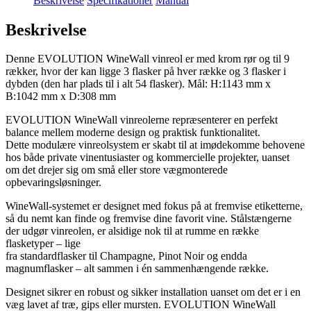
Beskrivelse
Specifikationer
Manual
Beskrivelse
Denne EVOLUTION WineWall vinreol er med krom rør og til 9
rækker, hvor der kan ligge 3 flasker på hver række og 3 flasker i
dybden (den har plads til i alt 54 flasker). Mål: H:1143 mm x
B:1042 mm x D:308 mm
EVOLUTION WineWall vinreolerne repræsenterer en perfekt
balance mellem moderne design og praktisk funktionalitet.
Dette modulære vinreolsystem er skabt til at imødekomme behovene
hos både private vinentusiaster og kommercielle projekter, uanset
om det drejer sig om små eller store vægmonterede
opbevaringsløsninger.
WineWall-systemet er designet med fokus på at fremvise etiketterne,
så du nemt kan finde og fremvise dine favorit vine. Stålstængerne
der udgør vinreolen, er alsidige nok til at rumme en række
flasketyper – lige
fra standardflasker til Champagne, Pinot Noir og endda
magnumflasker – alt sammen i én sammenhængende række.
Designet sikrer en robust og sikker installation uanset om det er i en
væg lavet af træ, gips eller mursten. EVOLUTION WineWall