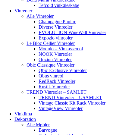
Tefcold vinkøleskabe
Vinreoler
Alle Vinreoler
Champagne Pupitre
Diverse Vinreoler
EVOLUTION WineWall Vinreoler
Expozio vinreoler
Le Bloc Cellier Vinreoler
Modulo – Vinkassereol
NOOK Vinreoler
Opzion Vinreoler
Qbic Classique Vinreoler
Qbic Exclusive Vinreoler
Qbus vinreol
RedRack Vinreoler
Rustik Vinreoler
TREND Vinreoler – SAMLET
TREND Vinreoler – USAMLET
Vintage Classic Kit Rack Vinreoler
VintageView Vinreoler
Vinklima
Dekoration
Alle Møbler
Barvogne