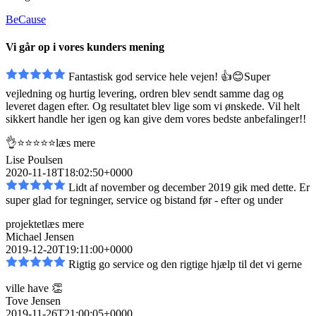
BeCause
Vi går op i vores kunders mening
Fantastisk god service hele vejen! 👍😊Super
vejledning og hurtig levering, ordren blev sendt
samme dag og
leveret dagen efter. Og resultatet blev lige som vi ønskede. Vil helt
sikkert handle her igen og kan give dem vores bedste anbefalinger!!
👌⭐️⭐️⭐️⭐️⭐️
læs mere
Lise Poulsen
2020-11-18T18:02:50+0000
Lidt af november og december 2019 gik med dette. Er
super glad for tegninger, service og bistand
før - efter og under
projektet
læs mere
Michael Jensen
2019-12-20T19:11:00+0000
Rigtig go service og den rigtige hjælp til det vi gerne
ville have 👏
Tove Jensen
2019-11-26T21:00:05+0000