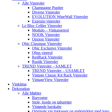
Alle Vinreoler
Champagne Pupitre
Diverse Vinreoler
EVOLUTION WineWall Vinreoler
Expozio vinreoler
Le Bloc Cellier Vinreoler
Modulo – Vinkassereol
NOOK Vinreoler
Opzion Vinreoler
Qbic Classique Vinreoler
Qbic Exclusive Vinreoler
Qbus vinreol
RedRack Vinreoler
Rustik Vinreoler
TREND Vinreoler – SAMLET
TREND Vinreoler – USAMLET
Vintage Classic Kit Rack Vinreoler
VintageView Vinreoler
Vinklima
Dekoration
Alle Møbler
Barvogne
Stole, borde og taburetter
Vintønde barskabe
Originale vin trækasser og endestykker med logo