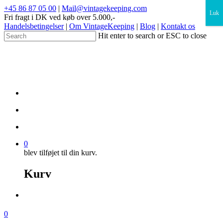
×
+45 86 87 05 00
|
Mail@vintagekeeping.com
Luk
Fri fragt i DK ved køb over 5.000,-
Handelsbetingelser
|
Om VintageKeeping
|
Blog
|
Kontakt os
Hit enter to search or ESC to close
0
blev tilføjet til din kurv.
Kurv
0