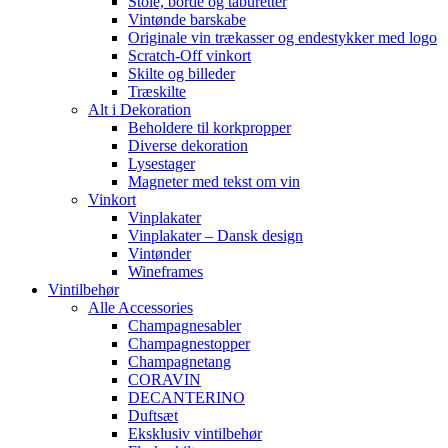
Stole, borde og taburetter
Vintønde barskabe
Originale vin trækasser og endestykker med logo
Scratch-Off vinkort
Skilte og billeder
Træskilte
Alt i Dekoration
Beholdere til korkpropper
Diverse dekoration
Lysestager
Magneter med tekst om vin
Vinkort
Vinplakater
Vinplakater – Dansk design
Vintønder
Wineframes
Vintilbehør
Alle Accessories
Champagnesabler
Champagnestopper
Champagnetang
CORAVIN
DECANTERINO
Duftsæt
Eksklusiv vintilbehør