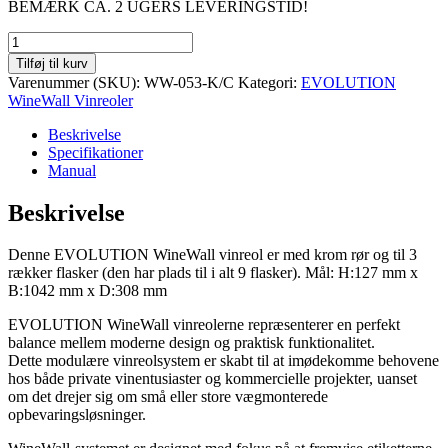
BEMÆRK CA. 2 UGERS LEVERINGSTID!
EVOLUTION
WineWall
Tilføj til kurv
9
Varenummer (SKU):
WW-053-K/C
Kategori:
EVOLUTION
flasker
WineWall Vinreoler
(krom
rør)
Beskrivelse
antal
Specifikationer
Manual
Beskrivelse
Denne EVOLUTION WineWall vinreol er med krom rør og til 3
rækker flasker (den har plads til i alt 9 flasker). Mål: H:127 mm x
B:1042 mm x D:308 mm
EVOLUTION WineWall vinreolerne repræsenterer en perfekt
balance mellem moderne design og praktisk funktionalitet.
Dette modulære vinreolsystem er skabt til at imødekomme behovene
hos både private vinentusiaster og kommercielle projekter, uanset
om det drejer sig om små eller store vægmonterede
opbevaringsløsninger.