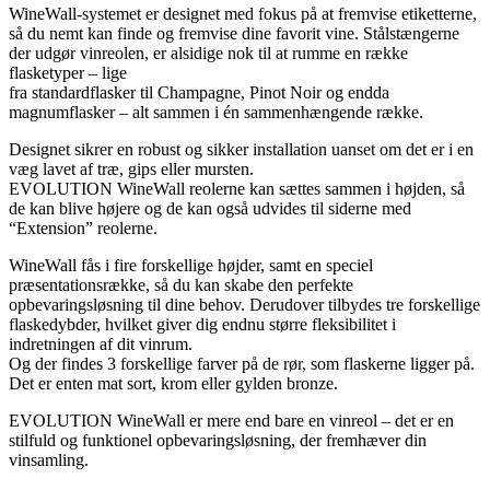
WineWall-systemet er designet med fokus på at fremvise etiketterne,
så du nemt kan finde og fremvise dine favorit vine. Stålstængerne
der udgør vinreolen, er alsidige nok til at rumme en række
flasketyper – lige
fra standardflasker til Champagne, Pinot Noir og endda
magnumflasker – alt sammen i én sammenhængende række.
Designet sikrer en robust og sikker installation uanset om det er i en
væg lavet af træ, gips eller mursten.
EVOLUTION WineWall reolerne kan sættes sammen i højden, så
de kan blive højere og de kan også udvides til siderne med
“Extension” reolerne.
WineWall fås i fire forskellige højder, samt en speciel
præsentationsrække, så du kan skabe den perfekte
opbevaringsløsning til dine behov. Derudover tilbydes tre forskellige
flaskedybder, hvilket giver dig endnu større fleksibilitet i
indretningen af dit vinrum.
Og der findes 3 forskellige farver på de rør, som flaskerne ligger på.
Det er enten mat sort, krom eller gylden bronze.
EVOLUTION WineWall er mere end bare en vinreol – det er en
stilfuld og funktionel opbevaringsløsning, der fremhæver din
vinsamling.