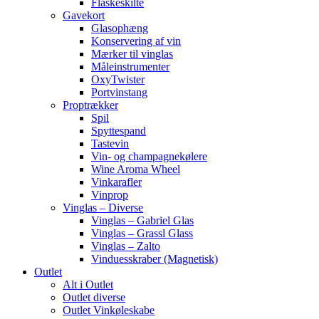
Flaskeskilte
Gavekort
Glasophæng
Konservering af vin
Mærker til vinglas
Måleinstrumenter
OxyTwister
Portvinstang
Proptrækker
Spil
Spyttespand
Tastevin
Vin- og champagnekølere
Wine Aroma Wheel
Vinkarafler
Vinprop
Vinglas – Diverse
Vinglas – Gabriel Glas
Vinglas – Grassl Glass
Vinglas – Zalto
Vinduesskraber (Magnetisk)
Outlet
Alt i Outlet
Outlet diverse
Outlet Vinkøleskabe