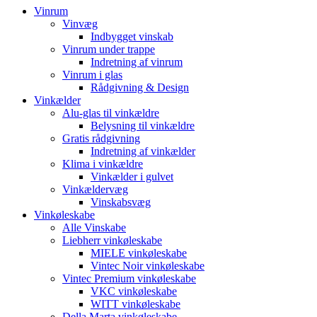
Vinrum
Vinvæg
Indbygget vinskab
Vinrum under trappe
Indretning af vinrum
Vinrum i glas
Rådgivning & Design
Vinkælder
Alu-glas til vinkældre
Belysning til vinkældre
Gratis rådgivning
Indretning af vinkælder
Klima i vinkældre
Vinkælder i gulvet
Vinkældervæg
Vinskabsvæg
Vinkøleskabe
Alle Vinskabe
Liebherr vinkøleskabe
MIELE vinkøleskabe
Vintec Noir vinkøleskabe
Vintec Premium vinkøleskabe
VKC vinkøleskabe
WITT vinkøleskabe
Della Marta vinkøleskabe