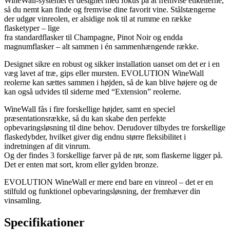
WineWall-systemet er designet med fokus på at fremvise etiketterne,
så du nemt kan finde og fremvise dine favorit vine. Stålstængerne
der udgør vinreolen, er alsidige nok til at rumme en række
flasketyper – lige
fra standardflasker til Champagne, Pinot Noir og endda
magnumflasker – alt sammen i én sammenhængende række.
Designet sikre en robust og sikker installation uanset om det er i en
væg lavet af træ, gips eller mursten. EVOLUTION WineWall
reolerne kan sættes sammen i højden, så de kan blive højere og de
kan også udvides til siderne med “Extension” reolerne.
WineWall fås i fire forskellige højder, samt en speciel
præsentationsrække, så du kan skabe den perfekte
opbevaringsløsning til dine behov. Derudover tilbydes tre forskellige
flaskedybder, hvilket giver dig endnu større fleksibilitet i
indretningen af dit vinrum.
Og der findes 3 forskellige farver på de rør, som flaskerne ligger på.
Det er enten mat sort, krom eller gylden bronze.
EVOLUTION WineWall er mere end bare en vinreol – det er en
stilfuld og funktionel opbevaringsløsning, der fremhæver din
vinsamling.
Specifikationer