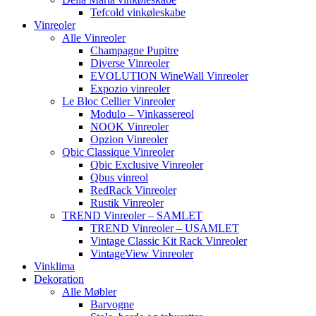
Tefcold vinkøleskabe
Vinreoler
Alle Vinreoler
Champagne Pupitre
Diverse Vinreoler
EVOLUTION WineWall Vinreoler
Expozio vinreoler
Le Bloc Cellier Vinreoler
Modulo – Vinkassereol
NOOK Vinreoler
Opzion Vinreoler
Qbic Classique Vinreoler
Qbic Exclusive Vinreoler
Qbus vinreol
RedRack Vinreoler
Rustik Vinreoler
TREND Vinreoler – SAMLET
TREND Vinreoler – USAMLET
Vintage Classic Kit Rack Vinreoler
VintageView Vinreoler
Vinklima
Dekoration
Alle Møbler
Barvogne