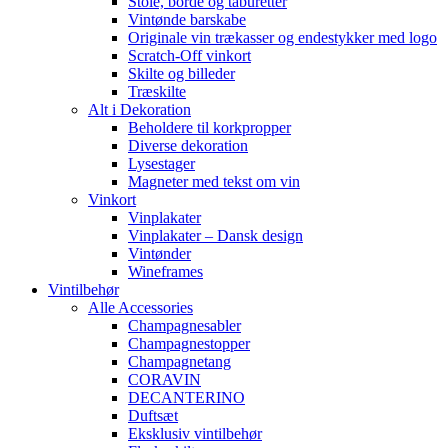
Stole, borde og taburetter
Vintønde barskabe
Originale vin trækasser og endestykker med logo
Scratch-Off vinkort
Skilte og billeder
Træskilte
Alt i Dekoration
Beholdere til korkpropper
Diverse dekoration
Lysestager
Magneter med tekst om vin
Vinkort
Vinplakater
Vinplakater – Dansk design
Vintønder
Wineframes
Vintilbehør
Alle Accessories
Champagnesabler
Champagnestopper
Champagnetang
CORAVIN
DECANTERINO
Duftsæt
Eksklusiv vintilbehør