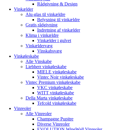
Rådgivning & Design
Vinkælder
Alu-glas til vinkældre
Belysning til vinkældre
Gratis rådgivning
Indretning af vinkælder
Klima i vinkældre
Vinkælder i gulvet
Vinkældervæg
Vinskabsvæg
Vinkøleskabe
Alle Vinskabe
Liebherr vinkøleskabe
MIELE vinkøleskabe
Vintec Noir vinkøleskabe
Vintec Premium vinkøleskabe
VKC vinkøleskabe
WITT vinkøleskabe
Della Marta vinkøleskabe
Tefcold vinkøleskabe
Vinreoler
Alle Vinreoler
Champagne Pupitre
Diverse Vinreoler
EVOLUTION WineWall Vinreoler