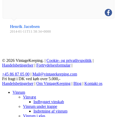
Henrik Jacobsen
2014-01-11T11:58:34+0000
© 2026 VintageKeeping. |
Cookie- og privatlivspolitik
|
Handelsbetingelser
|
Fortrydelsesformular
|
+45 86 87 05 00
|
Mail@vintagekeeping.com
Fri fragt i DK ved køb over 5.000,-
Handelsbetingelser
|
Om VintageKeeping
|
Blog
|
Kontakt os
Vinrum
Vinvæg
Indbygget vinskab
Vinrum under trappe
Indretning af vinrum
Vinrum i glas