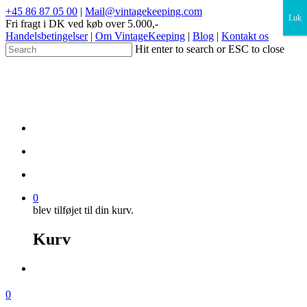
×
+45 86 87 05 00
|
Mail@vintagekeeping.com
Luk
Fri fragt i DK ved køb over 5.000,-
Handelsbetingelser
|
Om VintageKeeping
|
Blog
|
Kontakt os
Hit enter to search or ESC to close
0
blev tilføjet til din kurv.
Kurv
0