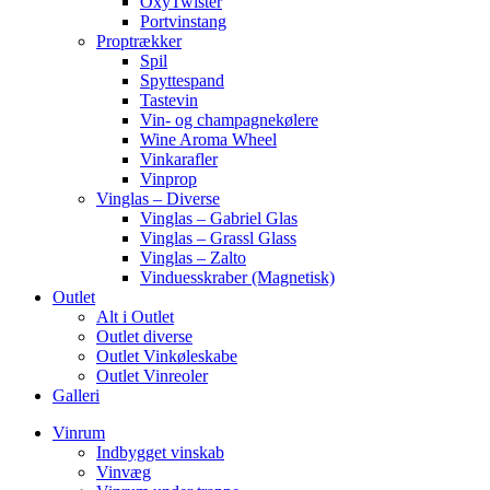
OxyTwister
Portvinstang
Proptrækker
Spil
Spyttespand
Tastevin
Vin- og champagnekølere
Wine Aroma Wheel
Vinkarafler
Vinprop
Vinglas – Diverse
Vinglas – Gabriel Glas
Vinglas – Grassl Glass
Vinglas – Zalto
Vinduesskraber (Magnetisk)
Outlet
Alt i Outlet
Outlet diverse
Outlet Vinkøleskabe
Outlet Vinreoler
Galleri
Vinrum
Indbygget vinskab
Vinvæg