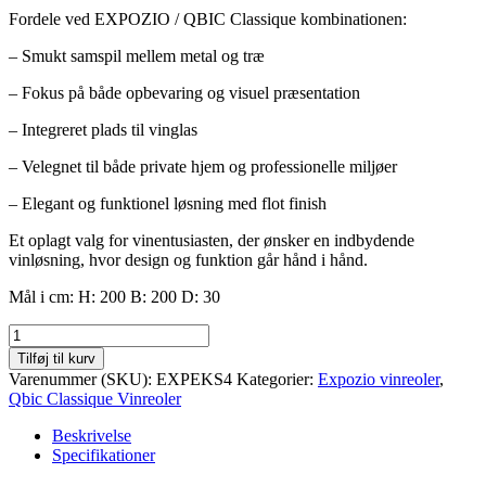
Fordele ved EXPOZIO / QBIC Classique kombinationen:
– Smukt samspil mellem metal og træ
– Fokus på både opbevaring og visuel præsentation
– Integreret plads til vinglas
– Velegnet til både private hjem og professionelle miljøer
– Elegant og funktionel løsning med flot finish
Et oplagt valg for vinentusiasten, der ønsker en indbydende
vinløsning, hvor design og funktion går hånd i hånd.
Mål i cm: H: 200 B: 200 D: 30
EXPOZIO
/
Tilføj til kurv
QBIC
Varenummer (SKU):
EXPEKS4
Kategorier:
Expozio vinreoler
,
Classique
Qbic Classique Vinreoler
vinreol
EKSEMPEL
Beskrivelse
4
Specifikationer
til