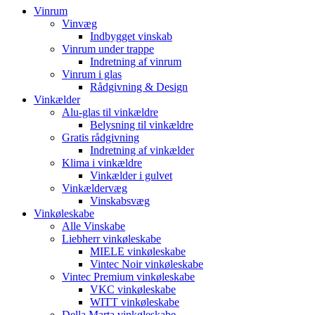
Vinrum
Vinvæg
Indbygget vinskab
Vinrum under trappe
Indretning af vinrum
Vinrum i glas
Rådgivning & Design
Vinkælder
Alu-glas til vinkældre
Belysning til vinkældre
Gratis rådgivning
Indretning af vinkælder
Klima i vinkældre
Vinkælder i gulvet
Vinkældervæg
Vinskabsvæg
Vinkøleskabe
Alle Vinskabe
Liebherr vinkøleskabe
MIELE vinkøleskabe
Vintec Noir vinkøleskabe
Vintec Premium vinkøleskabe
VKC vinkøleskabe
WITT vinkøleskabe
Della Marta vinkøleskabe