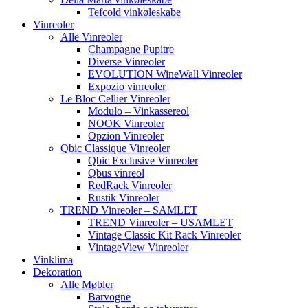
Tefcold vinkøleskabe
Vinreoler
Alle Vinreoler
Champagne Pupitre
Diverse Vinreoler
EVOLUTION WineWall Vinreoler
Expozio vinreoler
Le Bloc Cellier Vinreoler
Modulo – Vinkassereol
NOOK Vinreoler
Opzion Vinreoler
Qbic Classique Vinreoler
Qbic Exclusive Vinreoler
Qbus vinreol
RedRack Vinreoler
Rustik Vinreoler
TREND Vinreoler – SAMLET
TREND Vinreoler – USAMLET
Vintage Classic Kit Rack Vinreoler
VintageView Vinreoler
Vinklima
Dekoration
Alle Møbler
Barvogne