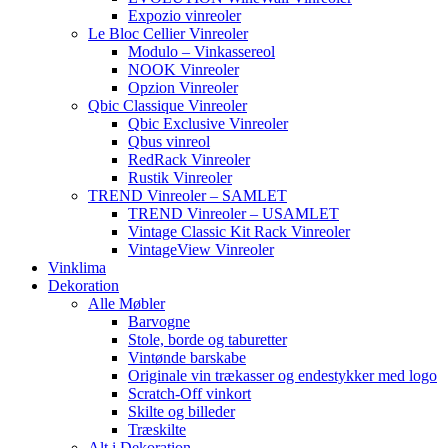
Expozio vinreoler
Le Bloc Cellier Vinreoler
Modulo – Vinkassereol
NOOK Vinreoler
Opzion Vinreoler
Qbic Classique Vinreoler
Qbic Exclusive Vinreoler
Qbus vinreol
RedRack Vinreoler
Rustik Vinreoler
TREND Vinreoler – SAMLET
TREND Vinreoler – USAMLET
Vintage Classic Kit Rack Vinreoler
VintageView Vinreoler
Vinklima
Dekoration
Alle Møbler
Barvogne
Stole, borde og taburetter
Vintønde barskabe
Originale vin trækasser og endestykker med logo
Scratch-Off vinkort
Skilte og billeder
Træskilte
Alt i Dekoration