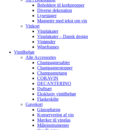
Beholdere til korkpropper
Diverse dekoration
Lysestager
Magneter med tekst om vin
Vinkort
Vinplakater
Vinplakater – Dansk design
Vintønder
Wineframes
Vintilbehør
Alle Accessories
Champagnesabler
Champagnestopper
Champagnetang
CORAVIN
DECANTERINO
Duftsæt
Eksklusiv vintilbehør
Flaskeskilte
Gavekort
Glasophæng
Konservering af vin
Mærker til vinglas
Måleinstrumenter