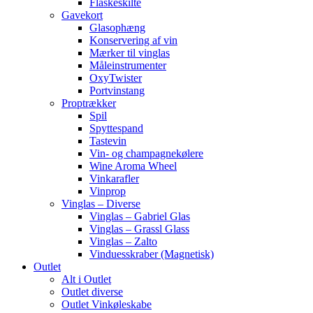
Flaskeskilte
Gavekort
Glasophæng
Konservering af vin
Mærker til vinglas
Måleinstrumenter
OxyTwister
Portvinstang
Proptrækker
Spil
Spyttespand
Tastevin
Vin- og champagnekølere
Wine Aroma Wheel
Vinkarafler
Vinprop
Vinglas – Diverse
Vinglas – Gabriel Glas
Vinglas – Grassl Glass
Vinglas – Zalto
Vinduesskraber (Magnetisk)
Outlet
Alt i Outlet
Outlet diverse
Outlet Vinkøleskabe