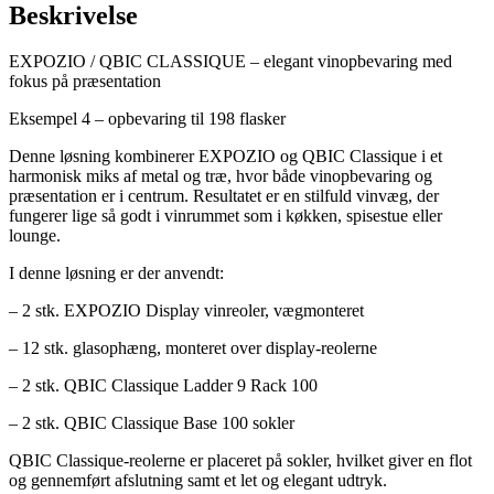
198
Beskrivelse
flasker
antal
EXPOZIO / QBIC CLASSIQUE – elegant vinopbevaring med
fokus på præsentation
Eksempel 4 – opbevaring til 198 flasker
Denne løsning kombinerer EXPOZIO og QBIC Classique i et
harmonisk miks af metal og træ, hvor både vinopbevaring og
præsentation er i centrum. Resultatet er en stilfuld vinvæg, der
fungerer lige så godt i vinrummet som i køkken, spisestue eller
lounge.
I denne løsning er der anvendt:
– 2 stk. EXPOZIO Display vinreoler, vægmonteret
– 12 stk. glasophæng, monteret over display-reolerne
– 2 stk. QBIC Classique Ladder 9 Rack 100
– 2 stk. QBIC Classique Base 100 sokler
QBIC Classique-reolerne er placeret på sokler, hvilket giver en flot
og gennemført afslutning samt et let og elegant udtryk.