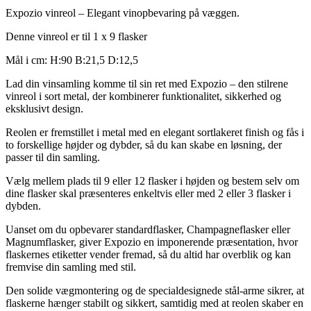
Expozio vinreol – Elegant vinopbevaring på væggen.
Denne vinreol er til 1 x 9 flasker
Mål i cm: H:90 B:21,5 D:12,5
Lad din vinsamling komme til sin ret med Expozio – den stilrene
vinreol i sort metal, der kombinerer funktionalitet, sikkerhed og
eksklusivt design.
Reolen er fremstillet i metal med en elegant sortlakeret finish og fås i
to forskellige højder og dybder, så du kan skabe en løsning, der
passer til din samling.
Vælg mellem plads til 9 eller 12 flasker i højden og bestem selv om
dine flasker skal præsenteres enkeltvis eller med 2 eller 3 flasker i
dybden.
Uanset om du opbevarer standardflasker, Champagneflasker eller
Magnumflasker, giver Expozio en imponerende præsentation, hvor
flaskernes etiketter vender fremad, så du altid har overblik og kan
fremvise din samling med stil.
Den solide vægmontering og de specialdesignede stål-arme sikrer, at
flaskerne hænger stabilt og sikkert, samtidig med at reolen skaber en