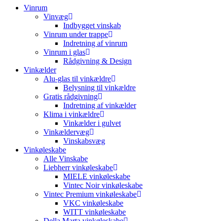
Vinrum
Vinvæg
Indbygget vinskab
Vinrum under trappe
Indretning af vinrum
Vinrum i glas
Rådgivning & Design
Vinkælder
Alu-glas til vinkældre
Belysning til vinkældre
Gratis rådgivning
Indretning af vinkælder
Klima i vinkældre
Vinkælder i gulvet
Vinkældervæg
Vinskabsvæg
Vinkøleskabe
Alle Vinskabe
Liebherr vinkøleskabe
MIELE vinkøleskabe
Vintec Noir vinkøleskabe
Vintec Premium vinkøleskabe
VKC vinkøleskabe
WITT vinkøleskabe
Della Marta vinkøleskabe