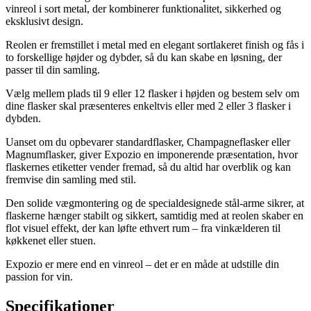
vinreol i sort metal, der kombinerer funktionalitet, sikkerhed og
eksklusivt design.
Reolen er fremstillet i metal med en elegant sortlakeret finish og fås i
to forskellige højder og dybder, så du kan skabe en løsning, der
passer til din samling.
Vælg mellem plads til 9 eller 12 flasker i højden og bestem selv om
dine flasker skal præsenteres enkeltvis eller med 2 eller 3 flasker i
dybden.
Uanset om du opbevarer standardflasker, Champagneflasker eller
Magnumflasker, giver Expozio en imponerende præsentation, hvor
flaskernes etiketter vender fremad, så du altid har overblik og kan
fremvise din samling med stil.
Den solide vægmontering og de specialdesignede stål-arme sikrer, at
flaskerne hænger stabilt og sikkert, samtidig med at reolen skaber en
flot visuel effekt, der kan løfte ethvert rum – fra vinkælderen til
køkkenet eller stuen.
Expozio er mere end en vinreol – det er en måde at udstille din
passion for vin.
Specifikationer