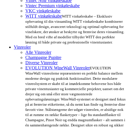
Vintec Noir vinkøleskabe
Vintec Premium vinkøleskabe
VKC vinkøleskabe
WITT vinkøleskabe
WITT vinkøleskabe – Eksklusiv
opbevaring til din vinsamling WITT vinkøleskabe kombinerer
stilfuldt design, avanceret teknologi og optimal opbevaring for
vinelskere, der ønsker at beskytte og fremvise deres vinsamling.
Med en bred vifte af modeller tilbyder WITT den perfekte
løsning til både private og professionelle vinentusiaster.
Vinreoler
Alle Vinreoler
Champagne Pupitre
Diverse Vinreoler
EVOLUTION WineWall Vinreoler
EVOLUTION
WineWall vinreolerne repræsenterer en perfekt balance mellem
moderne design og praktisk funktionalitet. Dette modulære
vinreolsystem er skabt til at imødekomme behovene hos både
private vinentusiaster og kommercielle projekter, uanset om det
drejer sig om små eller store vægmonterede
opbevaringsløsninger. WineWall-systemet er designet med fokus
på at fremvise etiketterne, så du nemt kan finde og fremvise dine
favorit vine. Stålstængerne der udgør vinreolen, er alsidige nok
til at rumme en række flasketyper – lige fra standardflasker til
Champagne, Pinot Noir og endda magnumflasker – alt sammen i
én sammenhængende række. Designet sikre en robust og sikker