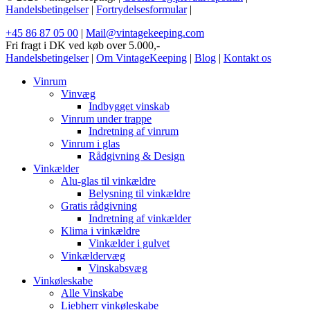
Handelsbetingelser
|
Fortrydelsesformular
|
+45 86 87 05 00
|
Mail@vintagekeeping.com
Fri fragt i DK ved køb over 5.000,-
Handelsbetingelser
|
Om VintageKeeping
|
Blog
|
Kontakt os
Vinrum
Vinvæg
Indbygget vinskab
Vinrum under trappe
Indretning af vinrum
Vinrum i glas
Rådgivning & Design
Vinkælder
Alu-glas til vinkældre
Belysning til vinkældre
Gratis rådgivning
Indretning af vinkælder
Klima i vinkældre
Vinkælder i gulvet
Vinkældervæg
Vinskabsvæg
Vinkøleskabe
Alle Vinskabe
Liebherr vinkøleskabe