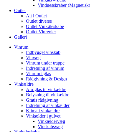
Vinduesskraber (Magnetisk)
Outlet
Alt i Outlet
Outlet diverse
Outlet Vinkøleskabe
Outlet Vinreoler
Galleri
Vinrum
Indbygget vinskab
Vinvæg
Vinrum under trappe
Indretning af vinrum
Vinrum i glas
Rådgivning & Design
Vinkældre
Alu-glas til vinkældre
Belysning til vinkældre
Gratis rådgivning
Indretning af vinkælder
Klima i vinkældre
Vinkælder i gulvet
Vinkældervæg
Vinskabsvæg
Vinkøleskabe