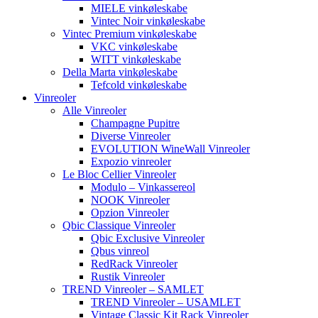
MIELE vinkøleskabe
Vintec Noir vinkøleskabe
Vintec Premium vinkøleskabe
VKC vinkøleskabe
WITT vinkøleskabe
Della Marta vinkøleskabe
Tefcold vinkøleskabe
Vinreoler
Alle Vinreoler
Champagne Pupitre
Diverse Vinreoler
EVOLUTION WineWall Vinreoler
Expozio vinreoler
Le Bloc Cellier Vinreoler
Modulo – Vinkassereol
NOOK Vinreoler
Opzion Vinreoler
Qbic Classique Vinreoler
Qbic Exclusive Vinreoler
Qbus vinreol
RedRack Vinreoler
Rustik Vinreoler
TREND Vinreoler – SAMLET
TREND Vinreoler – USAMLET
Vintage Classic Kit Rack Vinreoler