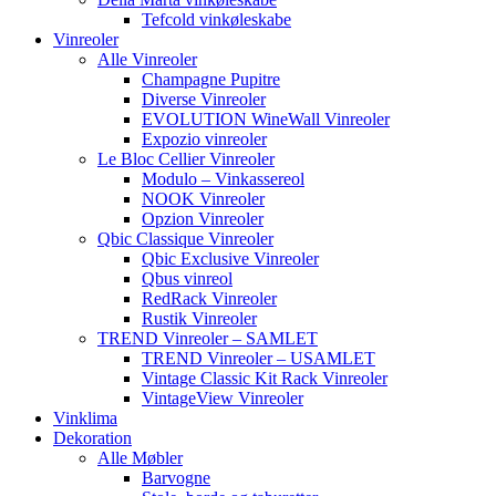
Tefcold vinkøleskabe
Vinreoler
Alle Vinreoler
Champagne Pupitre
Diverse Vinreoler
EVOLUTION WineWall Vinreoler
Expozio vinreoler
Le Bloc Cellier Vinreoler
Modulo – Vinkassereol
NOOK Vinreoler
Opzion Vinreoler
Qbic Classique Vinreoler
Qbic Exclusive Vinreoler
Qbus vinreol
RedRack Vinreoler
Rustik Vinreoler
TREND Vinreoler – SAMLET
TREND Vinreoler – USAMLET
Vintage Classic Kit Rack Vinreoler
VintageView Vinreoler
Vinklima
Dekoration
Alle Møbler
Barvogne