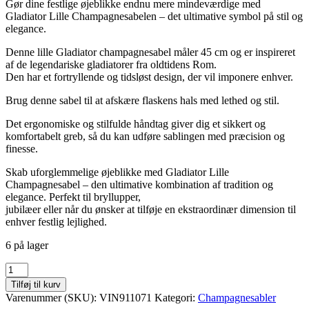
Gør dine festlige øjeblikke endnu mere mindeværdige med
Gladiator Lille Champagnesabelen – det ultimative symbol på stil og
elegance.
Denne lille Gladiator champagnesabel måler 45 cm og er inspireret
af de legendariske gladiatorer fra oldtidens Rom.
Den har et fortryllende og tidsløst design, der vil imponere enhver.
Brug denne sabel til at afskære flaskens hals med lethed og stil.
Det ergonomiske og stilfulde håndtag giver dig et sikkert og
komfortabelt greb, så du kan udføre sablingen med præcision og
finesse.
Skab uforglemmelige øjeblikke med Gladiator Lille
Champagnesabel – den ultimative kombination af tradition og
elegance. Perfekt til bryllupper,
jubilæer eller når du ønsker at tilføje en ekstraordinær dimension til
enhver festlig lejlighed.
6 på lager
Gladiator
lille
Tilføj til kurv
champagnesabel
Varenummer (SKU):
VIN911071
Kategori:
Champagnesabler
antal