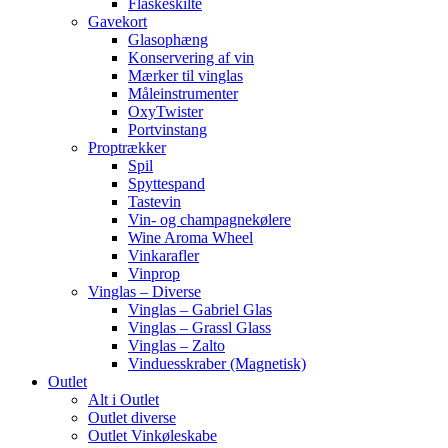
Flaskeskilte
Gavekort
Glasophæng
Konservering af vin
Mærker til vinglas
Måleinstrumenter
OxyTwister
Portvinstang
Proptrækker
Spil
Spyttespand
Tastevin
Vin- og champagnekølere
Wine Aroma Wheel
Vinkarafler
Vinprop
Vinglas – Diverse
Vinglas – Gabriel Glas
Vinglas – Grassl Glass
Vinglas – Zalto
Vinduesskraber (Magnetisk)
Outlet
Alt i Outlet
Outlet diverse
Outlet Vinkøleskabe