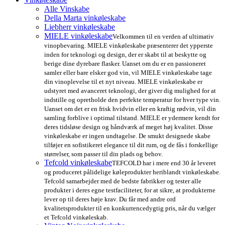
Alle Vinskabe
Della Marta vinkøleskabe
Liebherr vinkøleskabe
MIELE vinkøleskabe
Velkommen til en verden af ultimativ
vinopbevaring. MIELE vinkøleskabe præsenterer det ypperste
inden for teknologi og design, der er skabt til at beskytte og
berige dine dyrebare flasker. Uanset om du er en passioneret
samler eller bare elsker god vin, vil MIELE vinkøleskabe tage
din vinoplevelse til et nyt niveau. MIELE vinkøleskabe er
udstyret med avanceret teknologi, der giver dig mulighed for at
indstille og opretholde den perfekte temperatur for hver type vin.
Uanset om det er en frisk hvidvin eller en kraftig rødvin, vil din
samling forblive i optimal tilstand. MIELE er ydermere kendt for
deres tidsløse design og håndværk af meget høj kvalitet. Disse
vinkøleskabe er ingen undtagelse. De smukt designede skabe
tilføjer en sofistikeret elegance til dit rum, og de fås i forskellige
størrelser, som passer til din plads og behov.
Tefcold vinkøleskabe
TEFCOLD har i mere end 30 år leveret
og produceret pålidelige køleprodukter heriblandt vinkøleskabe.
Tefcold samarbejder med de bedste fabrikker og tester alle
produkter i deres egne testfaciliteter, for at sikre, at produkterne
lever op til deres høje krav. Du får med andre ord
kvalitetsprodukter til en konkurrencedygtig pris, når du vælger
et Tefcold vinkøleskab.