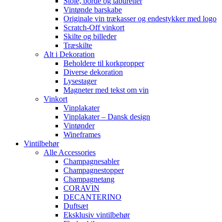
Stole, borde og taburetter
Vintønde barskabe
Originale vin trækasser og endestykker med logo
Scratch-Off vinkort
Skilte og billeder
Træskilte
Alt i Dekoration
Beholdere til korkpropper
Diverse dekoration
Lysestager
Magneter med tekst om vin
Vinkort
Vinplakater
Vinplakater – Dansk design
Vintønder
Wineframes
Vintilbehør
Alle Accessories
Champagnesabler
Champagnestopper
Champagnetang
CORAVIN
DECANTERINO
Duftsæt
Eksklusiv vintilbehør