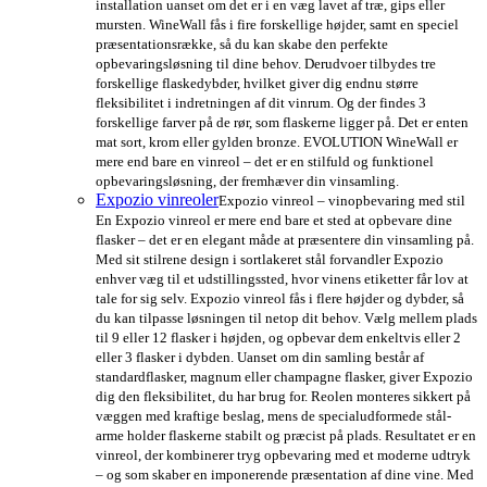
installation uanset om det er i en væg lavet af træ, gips eller
mursten. WineWall fås i fire forskellige højder, samt en speciel
præsentationsrække, så du kan skabe den perfekte
opbevaringsløsning til dine behov. Derudvoer tilbydes tre
forskellige flaskedybder, hvilket giver dig endnu større
fleksibilitet i indretningen af dit vinrum. Og der findes 3
forskellige farver på de rør, som flaskerne ligger på. Det er enten
mat sort, krom eller gylden bronze. EVOLUTION WineWall er
mere end bare en vinreol – det er en stilfuld og funktionel
opbevaringsløsning, der fremhæver din vinsamling.
Expozio vinreoler
Expozio vinreol – vinopbevaring med stil
En Expozio vinreol er mere end bare et sted at opbevare dine
flasker – det er en elegant måde at præsentere din vinsamling på.
Med sit stilrene design i sortlakeret stål forvandler Expozio
enhver væg til et udstillingssted, hvor vinens etiketter får lov at
tale for sig selv. Expozio vinreol fås i flere højder og dybder, så
du kan tilpasse løsningen til netop dit behov. Vælg mellem plads
til 9 eller 12 flasker i højden, og opbevar dem enkeltvis eller 2
eller 3 flasker i dybden. Uanset om din samling består af
standardflasker, magnum eller champagne flasker, giver Expozio
dig den fleksibilitet, du har brug for. Reolen monteres sikkert på
væggen med kraftige beslag, mens de specialudformede stål-
arme holder flaskerne stabilt og præcist på plads. Resultatet er en
vinreol, der kombinerer tryg opbevaring med et moderne udtryk
– og som skaber en imponerende præsentation af dine vine. Med