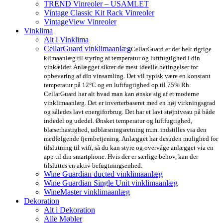
TREND Vinreoler – USAMLET
Vintage Classic Kit Rack Vinreoler
VintageView Vinreoler
Vinklima
Alt i Vinklima
CellarGuard vinklimaanlæg
CellarGuard er det helt rigtige
klimaanlæg til styring af temperatur og luftfugtighed i din
vinkælder. Anlægget sikrer de mest ideelle betingelser for
opbevaring af din vinsamling. Det vil typisk være en konstant
temperatur på 12°C og en luftfugtighed op til 75% Rh.
CellarGuard har alt hvad man kan ønske sig af et moderne
vinklimaanlæg. Det er inverterbaseret med en høj virkningsgrad
og således lavt energiforbrug. Det har et lavt støjniveau på både
indedel og udedel. Ønsket temperatur og luftfugtighed,
blæserhastighed, udblæsningsretning m.m. indstilles via den
medfølgende fjernbetjening. Anlægget har desuden mulighed for
tilslutning til wifi, så du kan styre og overvåge anlægget via en
app til din smartphone. Hvis der er særlige behov, kan der
tilsluttes en aktiv befugtningsenhed.
Wine Guardian ducted vinklimaanlæg
Wine Guardian Single Unit vinklimaanlæg
WineMaster vinklimaanlæg
Dekoration
Alt i Dekoration
Alle Møbler