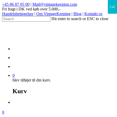
×
+45 86 87 05 00
|
Mail@vintagekeeping.com
Luk
Fri fragt i DK ved køb over 5.000,-
Handelsbetingelser
|
Om VintageKeeping
|
Blog
|
Kontakt os
Hit enter to search or ESC to close
0
blev tilføjet til din kurv.
Kurv
0