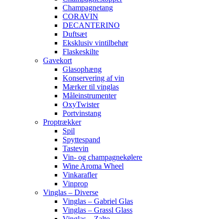
Champagnetang
CORAVIN
DECANTERINO
Duftsæt
Eksklusiv vintilbehør
Flaskeskilte
Gavekort
Glasophæng
Konservering af vin
Mærker til vinglas
Måleinstrumenter
OxyTwister
Portvinstang
Proptrækker
Spil
Spyttespand
Tastevin
Vin- og champagnekølere
Wine Aroma Wheel
Vinkarafler
Vinprop
Vinglas – Diverse
Vinglas – Gabriel Glas
Vinglas – Grassl Glass
Vinglas – Zalto