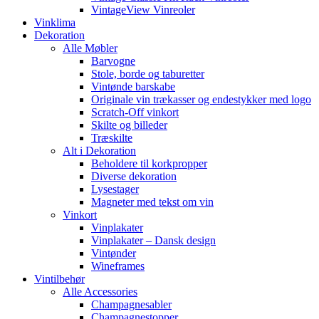
VintageView Vinreoler
Vinklima
Dekoration
Alle Møbler
Barvogne
Stole, borde og taburetter
Vintønde barskabe
Originale vin trækasser og endestykker med logo
Scratch-Off vinkort
Skilte og billeder
Træskilte
Alt i Dekoration
Beholdere til korkpropper
Diverse dekoration
Lysestager
Magneter med tekst om vin
Vinkort
Vinplakater
Vinplakater – Dansk design
Vintønder
Wineframes
Vintilbehør
Alle Accessories
Champagnesabler
Champagnestopper