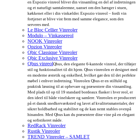
en Expozio vinreol bliver din vinsamling en del af indretningen
og et naturligt samtaleemne, uanset om den hænger i stuen,
køkkenet eller i din vinkælder. Expozio vinreol – fordi vin
fortjener at blive vist frem med samme elegance, som den
serveres med.
Le Bloc Cellier Vinreoler
Modulo – Vinkassereol
NOOK Vinreoler
Opzion Vinreoler
Qbic Classique Vinreoler
Qbic Exclusive Vinreoler
Qbus vinreol
Qbus, den elegante 6-kantede vinreol, der tilføjer
stil og funktionalitet til dit hjem. Qbus vinreolen er designet med
en moderne æstetik og enkelhed, hvilket gør den til det perfekte
møbel i enhver indretning. Vinreolen Qbus er en stilfuld og
praktisk løsning til at opbevare og præsentere din vinsamling.
Med plads til op til 19 standard bordeaux flasker i hver reol, er
den ideel til både vinelskere og samlere. Vinreolen er produceret
på et dansk snedkerværksted og lavet af kvalitetsmaterialer, der
sikrer holdbarhed og stabilitet og de kan nemt stables ovenpå
hinanden. Med Qbus kan du præsentere dine vine på en elegant
og sofistikeret måde.
RedRack Vinreoler
Rustik Vinreoler
TREND Vinreoler – SAMLET