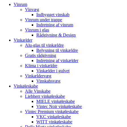
Vinrum
Vinvæg
Indbygget vinskab
Vinrum under trappe
Indretning af vinrum
Vinrum i glas
Rådgivning & Design
Vinkælder
Alu-glas til vinkældre
Belysning til vinkældre
Gratis rådgivning
Indretning af vinkælder
Klima i vinkældre
Vinkælder i gulvet
Vinkældervæg
Vinskabsvæg
Vinkøleskabe
Alle Vinskabe
Liebherr vinkøleskabe
MIELE vinkøleskabe
Vintec Noir vinkøleskabe
Vintec Premium vinkøleskabe
VKC vinkøleskabe
WITT vinkøleskabe
Della Marta vinkøleskabe