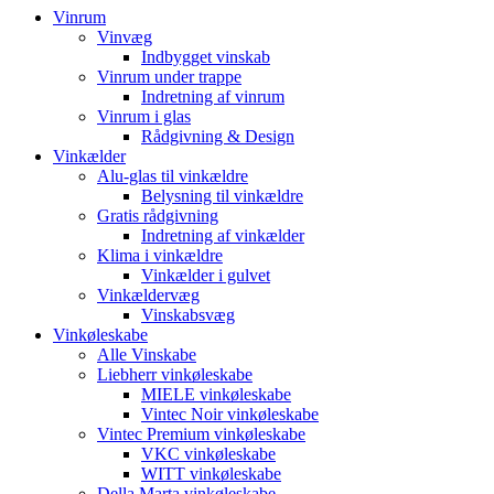
Vinrum
Vinvæg
Indbygget vinskab
Vinrum under trappe
Indretning af vinrum
Vinrum i glas
Rådgivning & Design
Vinkælder
Alu-glas til vinkældre
Belysning til vinkældre
Gratis rådgivning
Indretning af vinkælder
Klima i vinkældre
Vinkælder i gulvet
Vinkældervæg
Vinskabsvæg
Vinkøleskabe
Alle Vinskabe
Liebherr vinkøleskabe
MIELE vinkøleskabe
Vintec Noir vinkøleskabe
Vintec Premium vinkøleskabe
VKC vinkøleskabe
WITT vinkøleskabe
Della Marta vinkøleskabe