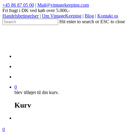
+45 86 87 05 00
|
Mail@vintagekeeping.com
Fri fragt i DK ved køb over 5.000,-
Handelsbetingelser
|
Om VintageKeeping
|
Blog
|
Kontakt os
Hit enter to search or ESC to close
0
blev tilføjet til din kurv.
Kurv
0