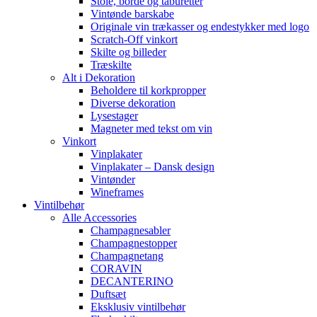
Stole, borde og taburetter
Vintønde barskabe
Originale vin trækasser og endestykker med logo
Scratch-Off vinkort
Skilte og billeder
Træskilte
Alt i Dekoration
Beholdere til korkpropper
Diverse dekoration
Lysestager
Magneter med tekst om vin
Vinkort
Vinplakater
Vinplakater – Dansk design
Vintønder
Wineframes
Vintilbehør
Alle Accessories
Champagnesabler
Champagnestopper
Champagnetang
CORAVIN
DECANTERINO
Duftsæt
Eksklusiv vintilbehør