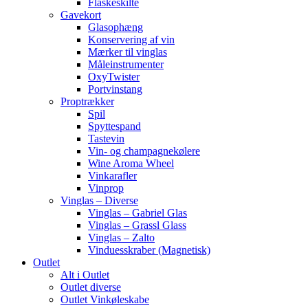
Flaskeskilte
Gavekort
Glasophæng
Konservering af vin
Mærker til vinglas
Måleinstrumenter
OxyTwister
Portvinstang
Proptrækker
Spil
Spyttespand
Tastevin
Vin- og champagnekølere
Wine Aroma Wheel
Vinkarafler
Vinprop
Vinglas – Diverse
Vinglas – Gabriel Glas
Vinglas – Grassl Glass
Vinglas – Zalto
Vinduesskraber (Magnetisk)
Outlet
Alt i Outlet
Outlet diverse
Outlet Vinkøleskabe