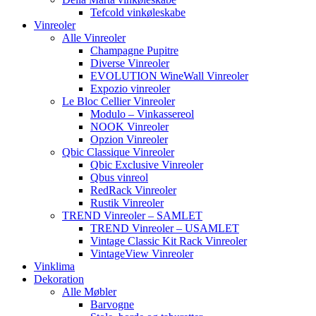
Tefcold vinkøleskabe
Vinreoler
Alle Vinreoler
Champagne Pupitre
Diverse Vinreoler
EVOLUTION WineWall Vinreoler
Expozio vinreoler
Le Bloc Cellier Vinreoler
Modulo – Vinkassereol
NOOK Vinreoler
Opzion Vinreoler
Qbic Classique Vinreoler
Qbic Exclusive Vinreoler
Qbus vinreol
RedRack Vinreoler
Rustik Vinreoler
TREND Vinreoler – SAMLET
TREND Vinreoler – USAMLET
Vintage Classic Kit Rack Vinreoler
VintageView Vinreoler
Vinklima
Dekoration
Alle Møbler
Barvogne