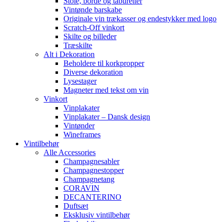
Stole, borde og taburetter
Vintønde barskabe
Originale vin trækasser og endestykker med logo
Scratch-Off vinkort
Skilte og billeder
Træskilte
Alt i Dekoration
Beholdere til korkpropper
Diverse dekoration
Lysestager
Magneter med tekst om vin
Vinkort
Vinplakater
Vinplakater – Dansk design
Vintønder
Wineframes
Vintilbehør
Alle Accessories
Champagnesabler
Champagnestopper
Champagnetang
CORAVIN
DECANTERINO
Duftsæt
Eksklusiv vintilbehør