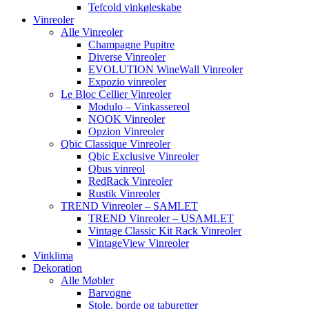
Tefcold vinkøleskabe
Vinreoler
Alle Vinreoler
Champagne Pupitre
Diverse Vinreoler
EVOLUTION WineWall Vinreoler
Expozio vinreoler
Le Bloc Cellier Vinreoler
Modulo – Vinkassereol
NOOK Vinreoler
Opzion Vinreoler
Qbic Classique Vinreoler
Qbic Exclusive Vinreoler
Qbus vinreol
RedRack Vinreoler
Rustik Vinreoler
TREND Vinreoler – SAMLET
TREND Vinreoler – USAMLET
Vintage Classic Kit Rack Vinreoler
VintageView Vinreoler
Vinklima
Dekoration
Alle Møbler
Barvogne
Stole, borde og taburetter