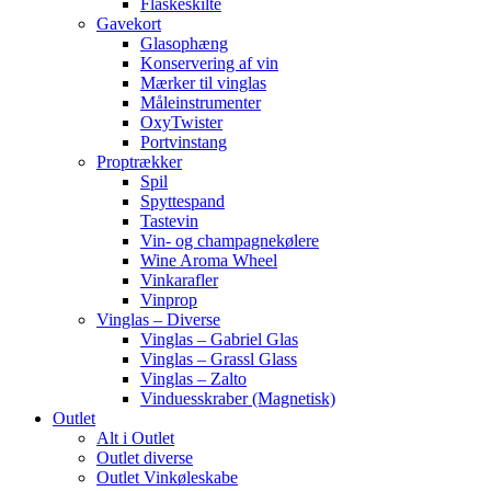
Flaskeskilte
Gavekort
Glasophæng
Konservering af vin
Mærker til vinglas
Måleinstrumenter
OxyTwister
Portvinstang
Proptrækker
Spil
Spyttespand
Tastevin
Vin- og champagnekølere
Wine Aroma Wheel
Vinkarafler
Vinprop
Vinglas – Diverse
Vinglas – Gabriel Glas
Vinglas – Grassl Glass
Vinglas – Zalto
Vinduesskraber (Magnetisk)
Outlet
Alt i Outlet
Outlet diverse
Outlet Vinkøleskabe