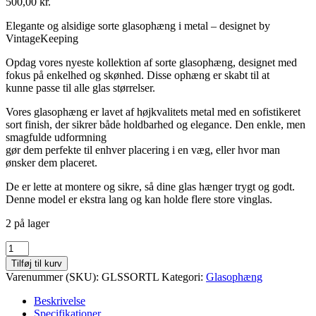
500,00
kr.
Elegante og alsidige sorte glasophæng i metal – designet by
VintageKeeping
Opdag vores nyeste kollektion af sorte glasophæng, designet med
fokus på enkelhed og skønhed. Disse ophæng er skabt til at
kunne passe til alle glas størrelser.
Vores glasophæng er lavet af højkvalitets metal med en sofistikeret
sort finish, der sikrer både holdbarhed og elegance. Den enkle, men
smagfulde udformning
gør dem perfekte til enhver placering i en væg, eller hvor man
ønsker dem placeret.
De er lette at montere og sikre, så dine glas hænger trygt og godt.
Denne model er ekstra lang og kan holde flere store vinglas.
2 på lager
Glasophæng
lang,
Tilføj til kurv
universel
Varenummer (SKU):
GLSSORTL
Kategori:
Glasophæng
i
sortlakeret
Beskrivelse
stål,
Specifikationer