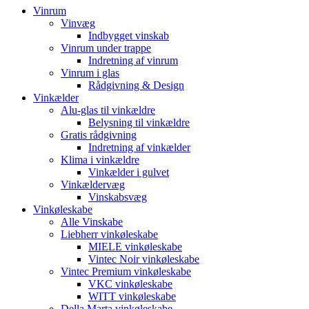
Vinrum
Vinvæg
Indbygget vinskab
Vinrum under trappe
Indretning af vinrum
Vinrum i glas
Rådgivning & Design
Vinkælder
Alu-glas til vinkældre
Belysning til vinkældre
Gratis rådgivning
Indretning af vinkælder
Klima i vinkældre
Vinkælder i gulvet
Vinkældervæg
Vinskabsvæg
Vinkøleskabe
Alle Vinskabe
Liebherr vinkøleskabe
MIELE vinkøleskabe
Vintec Noir vinkøleskabe
Vintec Premium vinkøleskabe
VKC vinkøleskabe
WITT vinkøleskabe
Della Marta vinkøleskabe