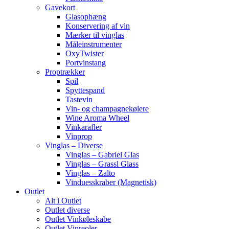
Gavekort
Glasophæng
Konservering af vin
Mærker til vinglas
Måleinstrumenter
OxyTwister
Portvinstang
Proptrækker
Spil
Spyttespand
Tastevin
Vin- og champagnekølere
Wine Aroma Wheel
Vinkarafler
Vinprop
Vinglas – Diverse
Vinglas – Gabriel Glas
Vinglas – Grassl Glass
Vinglas – Zalto
Vinduesskraber (Magnetisk)
Outlet
Alt i Outlet
Outlet diverse
Outlet Vinkøleskabe
Outlet Vinreoler