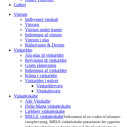
Galleri
Vinrum
Indbygget vinskab
Vinvæg
Vinrum under trappe
Indretning af vinrum
Vinrum i glas
Rådgivning & Design
Vinkældre
Alu-glas til vinkældre
Belysning til vinkældre
Gratis rådgivning
Indretning af vinkælder
Klima i vinkældre
Vinkælder i gulvet
Vinkældervæg
Vinskabsvæg
Vinkøleskabe
Alle Vinskabe
Della Marta vinkøleskabe
Liebherr vinkøleskabe
MIELE vinkøleskabe
Velkommen til en verden af ultimativ
vinopbevaring. MIELE vinkøleskabe præsenterer det ypperste
inden for teknologi og design, der er skabt til at beskytte og