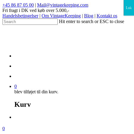
×
+45 86 87 05 00
|
Mail@vintagekeeping.com
Luk
Fri fragt i DK ved køb over 5.000,-
Handelsbetingelser
|
Om VintageKeeping
|
Blog
|
Kontakt os
Hit enter to search or ESC to close
0
blev tilføjet til din kurv.
Kurv
0