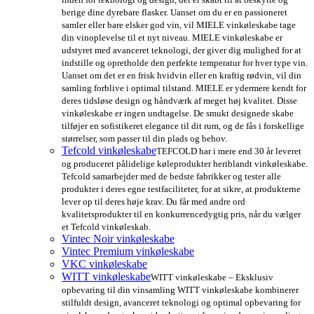
berige dine dyrebare flasker. Uanset om du er en passioneret
samler eller bare elsker god vin, vil MIELE vinkøleskabe tage
din vinoplevelse til et nyt niveau. MIELE vinkøleskabe er
udstyret med avanceret teknologi, der giver dig mulighed for at
indstille og opretholde den perfekte temperatur for hver type vin.
Uanset om det er en frisk hvidvin eller en kraftig rødvin, vil din
samling forblive i optimal tilstand. MIELE er ydermere kendt for
deres tidsløse design og håndværk af meget høj kvalitet. Disse
vinkøleskabe er ingen undtagelse. De smukt designede skabe
tilføjer en sofistikeret elegance til dit rum, og de fås i forskellige
størrelser, som passer til din plads og behov.
Tefcold vinkøleskabe
TEFCOLD har i mere end 30 år leveret
og produceret pålidelige køleprodukter heriblandt vinkøleskabe.
Tefcold samarbejder med de bedste fabrikker og tester alle
produkter i deres egne testfaciliteter, for at sikre, at produkterne
lever op til deres høje krav. Du får med andre ord
kvalitetsprodukter til en konkurrencedygtig pris, når du vælger
et Tefcold vinkøleskab.
Vintec Noir vinkøleskabe
Vintec Premium vinkøleskabe
VKC vinkøleskabe
WITT vinkøleskabe
WITT vinkøleskabe – Eksklusiv
opbevaring til din vinsamling WITT vinkøleskabe kombinerer
stilfuldt design, avanceret teknologi og optimal opbevaring for