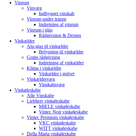
Vinrum
Vinvæg
Indbygget vinskab
Vinrum under trappe
Indretning af vinrum
Vinrum i glas
Rådgivning & Design
Vinkælder
Alu-glas til vinkældre
Belysning til vinkældre
Gratis rådgivning
Indretning af vinkælder
Klima i vinkældre
Vinkælder i gulvet
Vinkældervæg
Vinskabsvæg
Vinkøleskabe
Alle Vinskabe
Liebherr vinkøleskabe
MIELE vinkøleskabe
Vintec Noir vinkøleskabe
Vintec Premium vinkøleskabe
VKC vinkøleskabe
WITT vinkøleskabe
Della Marta vinkøleskabe