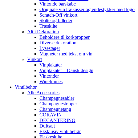
Vintønde barskabe
Originale vin trækasser og endestykker med logo
Scratch-Off vinkort
Skilte og billeder
Træskilte
Alt i Dekoration
Beholdere til korkpropper
Diverse dekoration
Lysestager
Magneter med tekst om vin
Vinkort
Vinplakater
Vinplakater – Dansk design
Vintønder
Wineframes
Vintilbehør
Alle Accessories
Champagnesabler
Champagnestopper
Champagnetang
CORAVIN
DECANTERINO
Duftsæt
Eksklusiv vintilbehør
Flaskeskilte