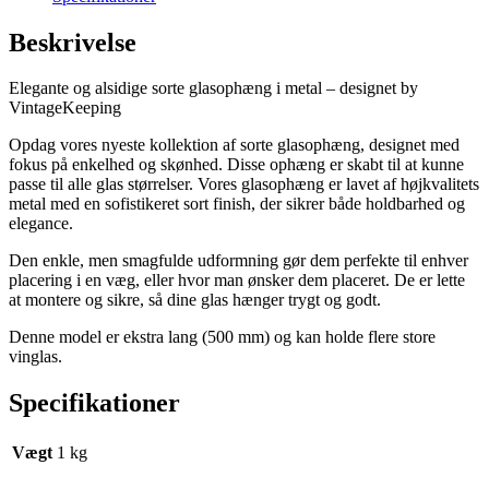
500
mm
Beskrivelse
(vægmontering)
-
Elegante og alsidige sorte glasophæng i metal – designet by
designet
VintageKeeping
by
VintageKeeping
Opdag vores nyeste kollektion af sorte glasophæng, designet med
antal
fokus på enkelhed og skønhed. Disse ophæng er skabt til at kunne
passe til alle glas størrelser. Vores glasophæng er lavet af højkvalitets
metal med en sofistikeret sort finish, der sikrer både holdbarhed og
elegance.
Den enkle, men smagfulde udformning gør dem perfekte til enhver
placering i en væg, eller hvor man ønsker dem placeret. De er lette
at montere og sikre, så dine glas hænger trygt og godt.
Denne model er ekstra lang (500 mm) og kan holde flere store
vinglas.
Specifikationer
Vægt
1 kg