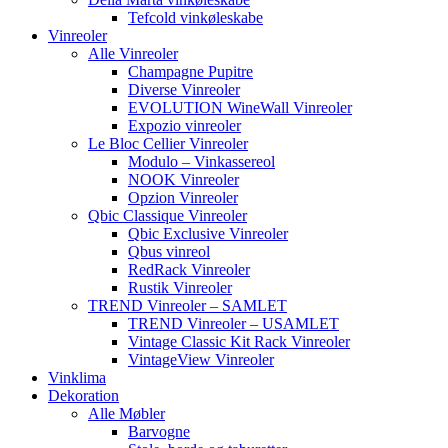
Tefcold vinkøleskabe
Vinreoler
Alle Vinreoler
Champagne Pupitre
Diverse Vinreoler
EVOLUTION WineWall Vinreoler
Expozio vinreoler
Le Bloc Cellier Vinreoler
Modulo – Vinkassereol
NOOK Vinreoler
Opzion Vinreoler
Qbic Classique Vinreoler
Qbic Exclusive Vinreoler
Qbus vinreol
RedRack Vinreoler
Rustik Vinreoler
TREND Vinreoler – SAMLET
TREND Vinreoler – USAMLET
Vintage Classic Kit Rack Vinreoler
VintageView Vinreoler
Vinklima
Dekoration
Alle Møbler
Barvogne