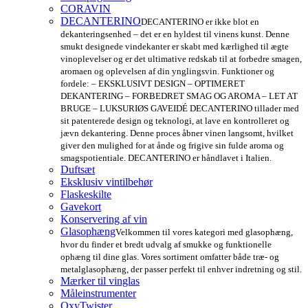
CORAVIN
DECANTERINO
DECANTERINO er ikke blot en
dekanteringsenhed – det er en hyldest til vinens kunst. Denne
smukt designede vindekanter er skabt med kærlighed til ægte
vinoplevelser og er det ultimative redskab til at forbedre smagen,
aromaen og oplevelsen af din ynglingsvin. Funktioner og
fordele: – EKSKLUSIVT DESIGN – OPTIMERET
DEKANTERING – FORBEDRET SMAG OG AROMA – LET AT
BRUGE – LUKSURIØS GAVEIDÉ DECANTERINO tillader med
sit patenterede design og teknologi, at lave en kontrolleret og
jævn dekantering. Denne proces åbner vinen langsomt, hvilket
giver den mulighed for at ånde og frigive sin fulde aroma og
smagspotientiale. DECANTERINO er håndlavet i Italien.
Duftsæt
Eksklusiv vintilbehør
Flaskeskilte
Gavekort
Konservering af vin
Glasophæng
Velkommen til vores kategori med glasophæng,
hvor du finder et bredt udvalg af smukke og funktionelle
ophæng til dine glas. Vores sortiment omfatter både træ- og
metalglasophæng, der passer perfekt til enhver indretning og stil.
Mærker til vinglas
Måleinstrumenter
OxyTwister