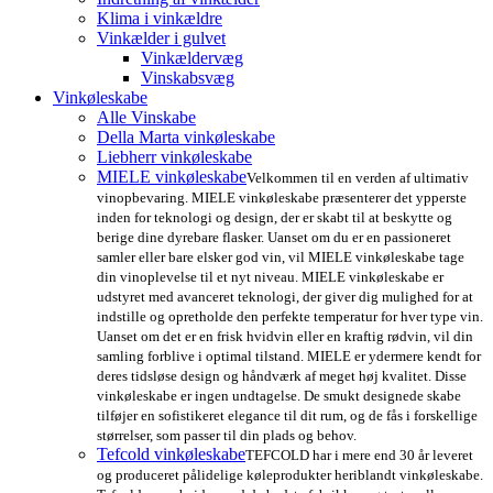
Klima i vinkældre
Vinkælder i gulvet
Vinkældervæg
Vinskabsvæg
Vinkøleskabe
Alle Vinskabe
Della Marta vinkøleskabe
Liebherr vinkøleskabe
MIELE vinkøleskabe
Velkommen til en verden af ultimativ
vinopbevaring. MIELE vinkøleskabe præsenterer det ypperste
inden for teknologi og design, der er skabt til at beskytte og
berige dine dyrebare flasker. Uanset om du er en passioneret
samler eller bare elsker god vin, vil MIELE vinkøleskabe tage
din vinoplevelse til et nyt niveau. MIELE vinkøleskabe er
udstyret med avanceret teknologi, der giver dig mulighed for at
indstille og opretholde den perfekte temperatur for hver type vin.
Uanset om det er en frisk hvidvin eller en kraftig rødvin, vil din
samling forblive i optimal tilstand. MIELE er ydermere kendt for
deres tidsløse design og håndværk af meget høj kvalitet. Disse
vinkøleskabe er ingen undtagelse. De smukt designede skabe
tilføjer en sofistikeret elegance til dit rum, og de fås i forskellige
størrelser, som passer til din plads og behov.
Tefcold vinkøleskabe
TEFCOLD har i mere end 30 år leveret
og produceret pålidelige køleprodukter heriblandt vinkøleskabe.