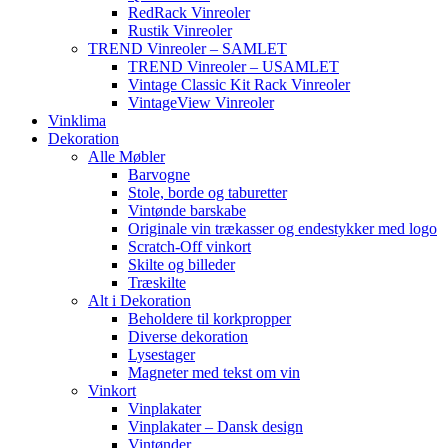
RedRack Vinreoler
Rustik Vinreoler
TREND Vinreoler – SAMLET
TREND Vinreoler – USAMLET
Vintage Classic Kit Rack Vinreoler
VintageView Vinreoler
Vinklima
Dekoration
Alle Møbler
Barvogne
Stole, borde og taburetter
Vintønde barskabe
Originale vin trækasser og endestykker med logo
Scratch-Off vinkort
Skilte og billeder
Træskilte
Alt i Dekoration
Beholdere til korkpropper
Diverse dekoration
Lysestager
Magneter med tekst om vin
Vinkort
Vinplakater
Vinplakater – Dansk design
Vintønder