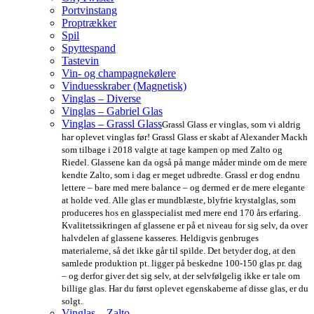
Portvinstang
Proptrækker
Spil
Spyttespand
Tastevin
Vin- og champagnekølere
Vinduesskraber (Magnetisk)
Vinglas – Diverse
Vinglas – Gabriel Glas
Vinglas – Grassl Glass
Grassl Glass er vinglas, som vi aldrig
har oplevet vinglas før! Grassl Glass er skabt af Alexander Mackh
som tilbage i 2018 valgte at tage kampen op med Zalto og
Riedel. Glassene kan da også på mange måder minde om de mere
kendte Zalto, som i dag er meget udbredte. Grassl er dog endnu
lettere – bare med mere balance – og dermed er de mere elegante
at holde ved. Alle glas er mundblæste, blyfrie krystalglas, som
produceres hos en glasspecialist med mere end 170 års erfaring.
Kvalitetssikringen af glassene er på et niveau for sig selv, da over
halvdelen af glassene kasseres. Heldigvis genbruges
materialerne, så det ikke går til spilde. Det betyder dog, at den
samlede produktion pt. ligger på beskedne 100-150 glas pr. dag
– og derfor giver det sig selv, at der selvfølgelig ikke er tale om
billige glas. Har du først oplevet egenskaberne af disse glas, er du
solgt.
Vinglas – Zalto