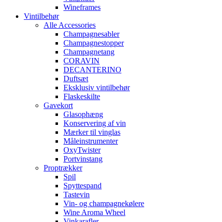
Wineframes
Vintilbehør
Alle Accessories
Champagnesabler
Champagnestopper
Champagnetang
CORAVIN
DECANTERINO
Duftsæt
Eksklusiv vintilbehør
Flaskeskilte
Gavekort
Glasophæng
Konservering af vin
Mærker til vinglas
Måleinstrumenter
OxyTwister
Portvinstang
Proptrækker
Spil
Spyttespand
Tastevin
Vin- og champagnekølere
Wine Aroma Wheel
Vinkarafler