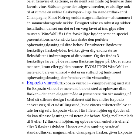
på at fremvise etiketterne, så du nemt kan finde og fremvise dine
favorit vine. Stålstængerne der udgør vinreolen, er alsidige nok
til at rumme en række flasketyper – lige fra standardflasker til
Champagne, Pinot Noir og endda magnumflasker – alt sammen i
én sammenhængende række. Designet sikre en robust og sikker
installation uanset om det er i en væg lavet af træ, gips eller
mursten. WineWall fås i fire forskellige højder, samt en speciel
præsentationsrække, så du kan skabe den perfekte
opbevaringsløsning til dine behov. Derudvoer tilbydes tre
forskellige flaskedybder, hvilket giver dig endnu større
fleksibilitet i indretningen af dit vinrum. Og der findes 3
forskellige farver på de rør, som flaskerne ligger på. Det er enten
mat sort, krom eller gylden bronze. EVOLUTION WineWall er
mere end bare en vinreol – det er en stilfuld og funktionel
opbevaringsløsning, der fremhæver din vinsamling.
Expozio vinreoler
Expozio vinreol – vinopbevaring med stil
En Expozio vinreol er mere end bare et sted at opbevare dine
flasker – det er en elegant måde at præsentere din vinsamling på.
Med sit stilrene design i sortlakeret stål forvandler Expozio
enhver væg til et udstillingssted, hvor vinens etiketter får lov at
tale for sig selv. Expozio vinreol fås i flere højder og dybder, så
du kan tilpasse løsningen til netop dit behov. Vælg mellem plads
til 9 eller 12 flasker i højden, og opbevar dem enkeltvis eller 2
eller 3 flasker i dybden. Uanset om din samling består af
standardflasker, magnum eller champagne flasker, giver Expozio