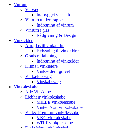
Vinrum
Vinvæg
Indbygget vinskab
Vinrum under trappe
Indretning af vinrum
Vinrum i glas
Rådgivning & Design
Vinkælder
Alu-glas til vinkældre
Belysning til vinkældre
Gratis rådgivning
Indretning af vinkælder
Klima i vinkældre
Vinkælder i gulvet
Vinkældervæg
Vinskabsvæg
Vinkøleskabe
Alle Vinskabe
Liebherr vinkøleskabe
MIELE vinkøleskabe
Vintec Noir vinkøleskabe
Vintec Premium vinkøleskabe
VKC vinkøleskabe
WITT vinkøleskabe
Della Marta vinkøleskabe