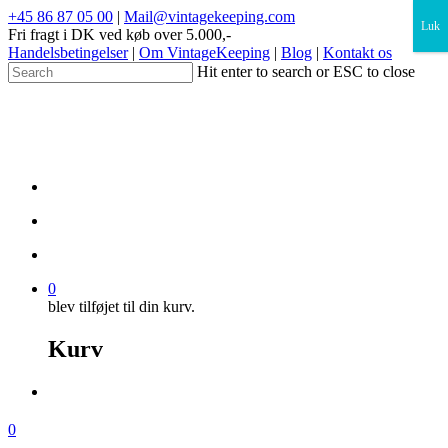
×
+45 86 87 05 00
|
Mail@vintagekeeping.com
Luk
Fri fragt i DK ved køb over 5.000,-
Handelsbetingelser
|
Om VintageKeeping
|
Blog
|
Kontakt os
Hit enter to search or ESC to close
0
blev tilføjet til din kurv.
Kurv
0