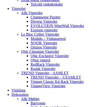
Tefcold vinkøleskabe
Vinreoler
Alle Vinreoler
Champagne Pupitre
Diverse Vinreoler
EVOLUTION WineWall Vinreoler
Expozio vinreoler
Le Bloc Cellier Vinreoler
Modulo – Vinkassereol
NOOK Vinreoler
Opzion Vinreoler
Qbic Classique Vinreoler
Qbic Exclusive Vinreoler
Qbus vinreol
RedRack Vinreoler
Rustik Vinreoler
TREND Vinreoler – SAMLET
TREND Vinreoler – USAMLET
Vintage Classic Kit Rack Vinreoler
VintageView Vinreoler
Vinklima
Dekoration
Alle Møbler
Barvogne