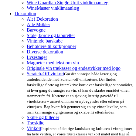
Wine Guardian Single Unit vinklimaanlæg
WineMaster vinklimaanlæg
Dekoration
Alt i Dekoration
Alle Møbler
Barvogne
Stole, borde og taburetter
Vintønde barskabe
Beholdere til korkpropper
Diverse dekoration
Lysestager
Magneter med tekst om vin
Originale vin trækasser og endestykker med logo
Scratch-Off vinkort
Gør din vinrejse både lærerig og
underholdende med Scratch-off vinkortene. Der findes
forskellige flotte og interaktive kort over forskellige vinområder,
så hver gang du smager en vin, så kan du skrabe området vinen
stammer fra fri. Kortene er en sjov og lærerig gaveidé til
vinelskeren – uanset om man er nybegynder eller erfaren på
vinrejsen. Bag hvert felt gemmer sig en ny vinoplevelse, som
man kan smage sig igennem og skrabe fri efterhånden
Skilte og billeder
Træskilte
Vinkort
Inspireret af det rige landskab og kulturen i vinregioner
fra hele verden, er vores førsteklasses vinkort malet med lige så