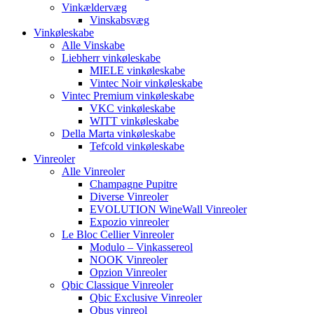
Vinkældervæg
Vinskabsvæg
Vinkøleskabe
Alle Vinskabe
Liebherr vinkøleskabe
MIELE vinkøleskabe
Vintec Noir vinkøleskabe
Vintec Premium vinkøleskabe
VKC vinkøleskabe
WITT vinkøleskabe
Della Marta vinkøleskabe
Tefcold vinkøleskabe
Vinreoler
Alle Vinreoler
Champagne Pupitre
Diverse Vinreoler
EVOLUTION WineWall Vinreoler
Expozio vinreoler
Le Bloc Cellier Vinreoler
Modulo – Vinkassereol
NOOK Vinreoler
Opzion Vinreoler
Qbic Classique Vinreoler
Qbic Exclusive Vinreoler
Qbus vinreol