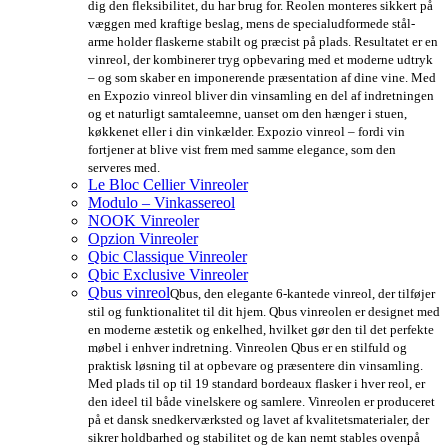
dig den fleksibilitet, du har brug for. Reolen monteres sikkert på
væggen med kraftige beslag, mens de specialudformede stål-
arme holder flaskerne stabilt og præcist på plads. Resultatet er en
vinreol, der kombinerer tryg opbevaring med et moderne udtryk
– og som skaber en imponerende præsentation af dine vine. Med
en Expozio vinreol bliver din vinsamling en del af indretningen
og et naturligt samtaleemne, uanset om den hænger i stuen,
køkkenet eller i din vinkælder. Expozio vinreol – fordi vin
fortjener at blive vist frem med samme elegance, som den
serveres med.
Le Bloc Cellier Vinreoler
Modulo – Vinkassereol
NOOK Vinreoler
Opzion Vinreoler
Qbic Classique Vinreoler
Qbic Exclusive Vinreoler
Qbus vinreol
Qbus, den elegante 6-kantede vinreol, der tilføjer
stil og funktionalitet til dit hjem. Qbus vinreolen er designet med
en moderne æstetik og enkelhed, hvilket gør den til det perfekte
møbel i enhver indretning. Vinreolen Qbus er en stilfuld og
praktisk løsning til at opbevare og præsentere din vinsamling.
Med plads til op til 19 standard bordeaux flasker i hver reol, er
den ideel til både vinelskere og samlere. Vinreolen er produceret
på et dansk snedkerværksted og lavet af kvalitetsmaterialer, der
sikrer holdbarhed og stabilitet og de kan nemt stables ovenpå