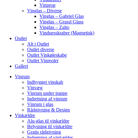
Vinprop
Vinglas – Diverse
Vinglas – Gabriel Glas
Vinglas – Grassl Glass
Vinglas – Zalto
Vinduesskraber (Magnetisk)
Outlet
Alt i Outlet
Outlet diverse
Outlet Vinkøleskabe
Outlet Vinreoler
Galleri
Vinrum
Indbygget vinskab
Vinvæg
Vinrum under trappe
Indretning af vinrum
Vinrum i glas
Rådgivning & Design
Vinkældre
Alu-glas til vinkældre
Belysning til vinkældre
Gratis rådgivning
Indretning af vinkælder