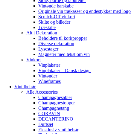
Stole, borde og taburetter
Vintønde barskabe
Originale vin trækasser og endestykker med logo
Scratch-Off vinkort
Skilte og billeder
Træskilte
Alt i Dekoration
Beholdere til korkpropper
Diverse dekoration
Lysestager
Magneter med tekst om vin
Vinkort
Vinplakater
Vinplakater – Dansk design
Vintønder
Wineframes
Vintilbehør
Alle Accessories
Champagnesabler
Champagnestopper
Champagnetang
CORAVIN
DECANTERINO
Duftsæt
Eksklusiv vintilbehør