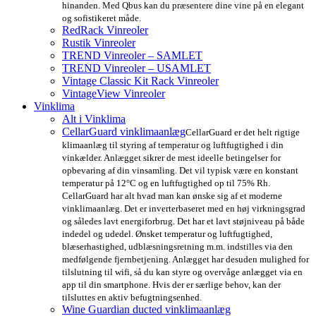
hinanden. Med Qbus kan du præsentere dine vine på en elegant
og sofistikeret måde.
RedRack Vinreoler
Rustik Vinreoler
TREND Vinreoler – SAMLET
TREND Vinreoler – USAMLET
Vintage Classic Kit Rack Vinreoler
VintageView Vinreoler
Vinklima
Alt i Vinklima
CellarGuard vinklimaanlæg
CellarGuard er det helt rigtige
klimaanlæg til styring af temperatur og luftfugtighed i din
vinkælder. Anlægget sikrer de mest ideelle betingelser for
opbevaring af din vinsamling. Det vil typisk være en konstant
temperatur på 12°C og en luftfugtighed op til 75% Rh.
CellarGuard har alt hvad man kan ønske sig af et moderne
vinklimaanlæg. Det er inverterbaseret med en høj virkningsgrad
og således lavt energiforbrug. Det har et lavt støjniveau på både
indedel og udedel. Ønsket temperatur og luftfugtighed,
blæserhastighed, udblæsningsretning m.m. indstilles via den
medfølgende fjernbetjening. Anlægget har desuden mulighed for
tilslutning til wifi, så du kan styre og overvåge anlægget via en
app til din smartphone. Hvis der er særlige behov, kan der
tilsluttes en aktiv befugtningsenhed.
Wine Guardian ducted vinklimaanlæg