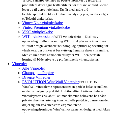
Tefcold samarbejder med de bedste fabrikker og tester alle
produkter i deres egne testfaciliteter, for at sikre, at produkterne
lever op til deres høje krav. Du får med andre ord
kvalitetsprodukter til en konkurrencedygtig pris, når du vælger
et Tefcold vinkøleskab.
Vintec Noir vinkøleskabe
Vintec Premium vinkøleskabe
VKC vinkøleskabe
WITT vinkøleskabe
WITT vinkøleskabe – Eksklusiv
opbevaring til din vinsamling WITT vinkøleskabe kombinerer
stilfuldt design, avanceret teknologi og optimal opbevaring for
vinelskere, der ønsker at beskytte og fremvise deres vinsamling.
Med en bred vifte af modeller tilbyder WITT den perfekte
løsning til både private og professionelle vinentusiaster.
Vinreoler
Alle Vinreoler
Champagne Pupitre
Diverse Vinreoler
EVOLUTION WineWall Vinreoler
EVOLUTION
WineWall vinreolerne repræsenterer en perfekt balance mellem
moderne design og praktisk funktionalitet. Dette modulære
vinreolsystem er skabt til at imødekomme behovene hos både
private vinentusiaster og kommercielle projekter, uanset om det
drejer sig om små eller store vægmonterede
opbevaringsløsninger. WineWall-systemet er designet med fokus