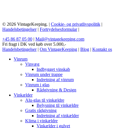
© 2026 VintageKeeping. |
Cookie- og privatlivspolitik
|
Handelsbetingelser
|
Fortrydelsesformular
|
+45 86 87 05 00
|
Mail@vintagekeeping.com
Fri fragt i DK ved køb over 5.000,-
Handelsbetingelser
|
Om VintageKeeping
|
Blog
|
Kontakt os
Vinrum
Vinvæg
Indbygget vinskab
Vinrum under trappe
Indretning af vinrum
Vinrum i glas
Rådgivning & Design
Vinkælder
Alu-glas til vinkældre
Belysning til vinkældre
Gratis rådgivning
Indretning af vinkælder
Klima i vinkældre
Vinkælder i gulvet