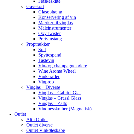
Flaskeskilte
Gavekort
Glasophæng
Konservering af vin
Mærker til vinglas
Måleinstrumenter
OxyTwister
Portvinstang
Proptrækker
Spil
Spyttespand
Tastevin
Vin- og champagnekølere
Wine Aroma Wheel
Vinkarafler
Vinprop
Vinglas – Diverse
Vinglas – Gabriel Glas
Vinglas – Grassl Glass
Vinglas – Zalto
Vinduesskraber (Magnetisk)
Outlet
Alt i Outlet
Outlet diverse
Outlet Vinkøleskabe