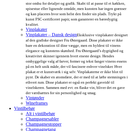
stor omhu for detaljer og grafik. Skabt til at passe til et køkken,
spisestue eller lignende område, men kunsten har ingen grænser
og kan placeres hvor som helst den finder sin plads. Trykt på
kunst FSC-certificeret papir, som garanterer en bæredygtig
kvalitet.
Vinplakater
Vinplakater – Dansk design
Eksklusive vinplakater designet
af den grafiske designer Fru Østergaard. Disse plakater er ikke
bare en dekoration til dine vægge, men en hyldest til vinens
elegance og kunstens skønhed. Fru Østergaard’s dygtighed og
kreativitet skinner igennem hvert eneste design. Hendes
omhyggelige valg af farver, former og tekst fanger vinens essens
på en helt unik måde, der vil fascinere enhver vinelsker. Hver
plakat er et kunstværk i sig selv. Vinplakaterne er ikke blot til
pynt. De skaber en atomsfære, der er med til at løfte stemningen i
ethvert rum. Disse plakater er også en perfekt gaveidé til
vinelskeren. Sammen med evt. en flaske vin, bliver det en gave
der værdsættes for sin personlighed og smag.
Vintønder
Wineframes
Vintilbehør
Alt i vintilbehør
Champagnesabler
Champagnestopper
Champagnetang