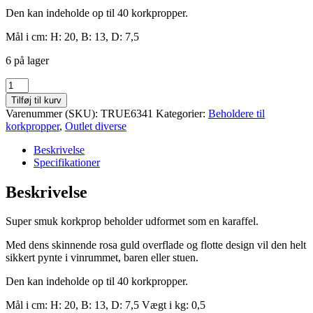
Den kan indeholde op til 40 korkpropper.
Mål i cm: H: 20, B: 13, D: 7,5
6 på lager
Karaffel
flaske
Tilføj til kurv
Korkprop
Varenummer (SKU):
TRUE6341
Kategorier:
Beholdere til
beholder
korkpropper
,
Outlet diverse
antal
Beskrivelse
Specifikationer
Beskrivelse
Super smuk korkprop beholder udformet som en karaffel.
Med dens skinnende rosa guld overflade og flotte design vil den helt
sikkert pynte i vinrummet, baren eller stuen.
Den kan indeholde op til 40 korkpropper.
Mål i cm: H: 20, B: 13, D: 7,5 Vægt i kg: 0,5