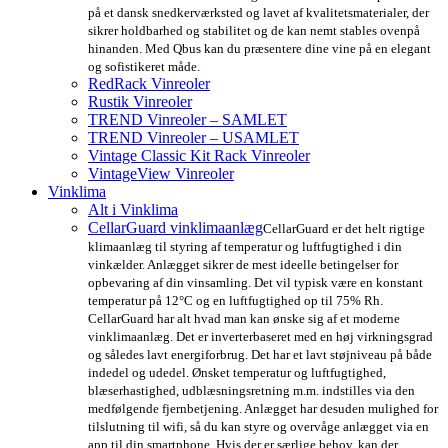
på et dansk snedkerværksted og lavet af kvalitetsmaterialer, der
sikrer holdbarhed og stabilitet og de kan nemt stables ovenpå
hinanden. Med Qbus kan du præsentere dine vine på en elegant
og sofistikeret måde.
RedRack Vinreoler
Rustik Vinreoler
TREND Vinreoler – SAMLET
TREND Vinreoler – USAMLET
Vintage Classic Kit Rack Vinreoler
VintageView Vinreoler
Vinklima
Alt i Vinklima
CellarGuard vinklimaanlæg
CellarGuard er det helt rigtige
klimaanlæg til styring af temperatur og luftfugtighed i din
vinkælder. Anlægget sikrer de mest ideelle betingelser for
opbevaring af din vinsamling. Det vil typisk være en konstant
temperatur på 12°C og en luftfugtighed op til 75% Rh.
CellarGuard har alt hvad man kan ønske sig af et moderne
vinklimaanlæg. Det er inverterbaseret med en høj virkningsgrad
og således lavt energiforbrug. Det har et lavt støjniveau på både
indedel og udedel. Ønsket temperatur og luftfugtighed,
blæserhastighed, udblæsningsretning m.m. indstilles via den
medfølgende fjernbetjening. Anlægget har desuden mulighed for
tilslutning til wifi, så du kan styre og overvåge anlægget via en
app til din smartphone. Hvis der er særlige behov, kan der