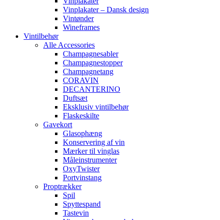
Vinplakater
Vinplakater – Dansk design
Vintønder
Wineframes
Vintilbehør
Alle Accessories
Champagnesabler
Champagnestopper
Champagnetang
CORAVIN
DECANTERINO
Duftsæt
Eksklusiv vintilbehør
Flaskeskilte
Gavekort
Glasophæng
Konservering af vin
Mærker til vinglas
Måleinstrumenter
OxyTwister
Portvinstang
Proptrækker
Spil
Spyttespand
Tastevin