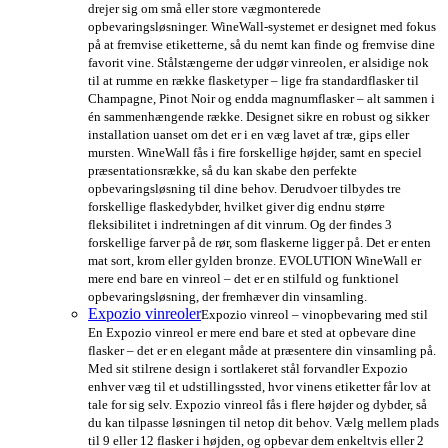
drejer sig om små eller store vægmonterede
opbevaringsløsninger. WineWall-systemet er designet med fokus
på at fremvise etiketterne, så du nemt kan finde og fremvise dine
favorit vine. Stålstængerne der udgør vinreolen, er alsidige nok
til at rumme en række flasketyper – lige fra standardflasker til
Champagne, Pinot Noir og endda magnumflasker – alt sammen i
én sammenhængende række. Designet sikre en robust og sikker
installation uanset om det er i en væg lavet af træ, gips eller
mursten. WineWall fås i fire forskellige højder, samt en speciel
præsentationsrække, så du kan skabe den perfekte
opbevaringsløsning til dine behov. Derudvoer tilbydes tre
forskellige flaskedybder, hvilket giver dig endnu større
fleksibilitet i indretningen af dit vinrum. Og der findes 3
forskellige farver på de rør, som flaskerne ligger på. Det er enten
mat sort, krom eller gylden bronze. EVOLUTION WineWall er
mere end bare en vinreol – det er en stilfuld og funktionel
opbevaringsløsning, der fremhæver din vinsamling.
Expozio vinreoler
Expozio vinreol – vinopbevaring med stil
En Expozio vinreol er mere end bare et sted at opbevare dine
flasker – det er en elegant måde at præsentere din vinsamling på.
Med sit stilrene design i sortlakeret stål forvandler Expozio
enhver væg til et udstillingssted, hvor vinens etiketter får lov at
tale for sig selv. Expozio vinreol fås i flere højder og dybder, så
du kan tilpasse løsningen til netop dit behov. Vælg mellem plads
til 9 eller 12 flasker i højden, og opbevar dem enkeltvis eller 2