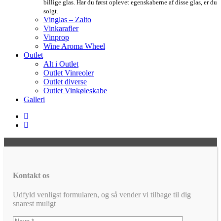
billige glas. Har du først oplevet egenskaberne af disse glas, er du
solgt.
Vinglas – Zalto
Vinkarafler
Vinprop
Wine Aroma Wheel
Outlet
Alt i Outlet
Outlet Vinreoler
Outlet diverse
Outlet Vinkøleskabe
Galleri
Kontakt os
Udfyld venligst formularen, og så vender vi tilbage til dig
snarest muligt