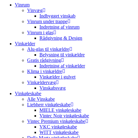
Vinrum
Vinvæg
Indbygget vinskab
Vinrum under trappe
Indretning af vinrum
Vinrum i glas
Rådgivning & Design
Vinkælder
Alu-glas til vinkældre
Belysning til vinkældre
Gratis rådgivning
Indretning af vinkælder
Klima i vinkældre
Vinkælder i gulvet
Vinkældervæg
Vinskabsvæg
Vinkøleskabe
Alle Vinskabe
Liebherr vinkøleskabe
MIELE vinkøleskabe
Vintec Noir vinkøleskabe
Vintec Premium vinkøleskabe
VKC vinkøleskabe
WITT vinkøleskabe
Della Marta vinkøleskabe