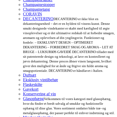
Champagnestopper
Champagnetang
CORAVIN
DECANTERINO
DECANTERINO er ikke blot en
dekanteringsenhed – det er en hyldest til vinens kunst. Denne
smukt designede vindekanter er skabt med kærlighed til ægte
vinoplevelser og er det ultimative redskab til at forbedre smagen,
aromaen og oplevelsen af din ynglingsvin. Funktioner og
fordele: – EKSKLUSIVT DESIGN – OPTIMERET
DEKANTERING – FORBEDRET SMAG OG AROMA – LET AT
BRUGE – LUKSURIØS GAVEIDÉ DECANTERINO tillader med
sit patenterede design og teknologi, at lave en kontrolleret og
jævn dekantering. Denne proces åbner vinen langsomt, hvilket
giver den mulighed for at ånde og frigive sin fulde aroma og
smagspotientiale. DECANTERINO er håndlavet i Italien.
Duftsæt
Eksklusiv vintilbehør
Flaskeskilte
Gavekort
Konservering af vin
Glasophæng
Velkommen til vores kategori med glasophæng,
hvor du finder et bredt udvalg af smukke og funktionelle
ophæng til dine glas. Vores sortiment omfatter både træ- og
metalglasophæng, der passer perfekt til enhver indretning og stil.