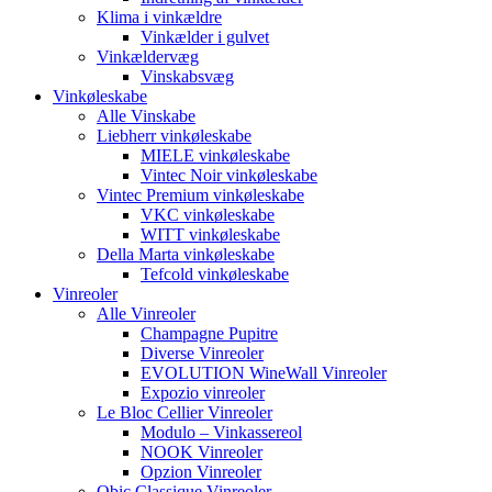
Klima i vinkældre
Vinkælder i gulvet
Vinkældervæg
Vinskabsvæg
Vinkøleskabe
Alle Vinskabe
Liebherr vinkøleskabe
MIELE vinkøleskabe
Vintec Noir vinkøleskabe
Vintec Premium vinkøleskabe
VKC vinkøleskabe
WITT vinkøleskabe
Della Marta vinkøleskabe
Tefcold vinkøleskabe
Vinreoler
Alle Vinreoler
Champagne Pupitre
Diverse Vinreoler
EVOLUTION WineWall Vinreoler
Expozio vinreoler
Le Bloc Cellier Vinreoler
Modulo – Vinkassereol
NOOK Vinreoler
Opzion Vinreoler
Qbic Classique Vinreoler