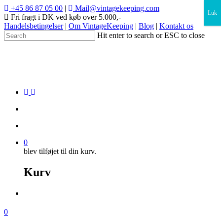
×
+45 86 87 05 00
|
Mail@vintagekeeping.com
Luk
Fri fragt i DK ved køb over 5.000,-
Handelsbetingelser
|
Om VintageKeeping
|
Blog
|
Kontakt os
Hit enter to search or ESC to close
0
blev tilføjet til din kurv.
Kurv
0