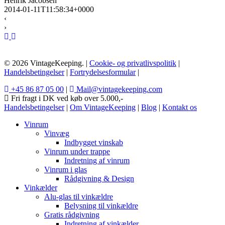
Henrik Jacobsen
2014-01-11T11:58:34+0000
‹
›
© 2026 VintageKeeping. |
Cookie- og privatlivspolitik
|
Handelsbetingelser
|
Fortrydelsesformular
|
+45 86 87 05 00
|
Mail@vintagekeeping.com
Fri fragt i DK ved køb over 5.000,-
Handelsbetingelser
|
Om VintageKeeping
|
Blog
|
Kontakt os
Vinrum
Vinvæg
Indbygget vinskab
Vinrum under trappe
Indretning af vinrum
Vinrum i glas
Rådgivning & Design
Vinkælder
Alu-glas til vinkældre
Belysning til vinkældre
Gratis rådgivning
Indretning af vinkælder