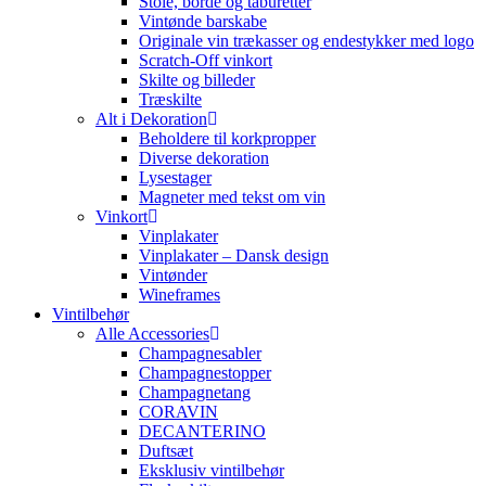
Stole, borde og taburetter
Vintønde barskabe
Originale vin trækasser og endestykker med logo
Scratch-Off vinkort
Skilte og billeder
Træskilte
Alt i Dekoration
Beholdere til korkpropper
Diverse dekoration
Lysestager
Magneter med tekst om vin
Vinkort
Vinplakater
Vinplakater – Dansk design
Vintønder
Wineframes
Vintilbehør
Alle Accessories
Champagnesabler
Champagnestopper
Champagnetang
CORAVIN
DECANTERINO
Duftsæt
Eksklusiv vintilbehør