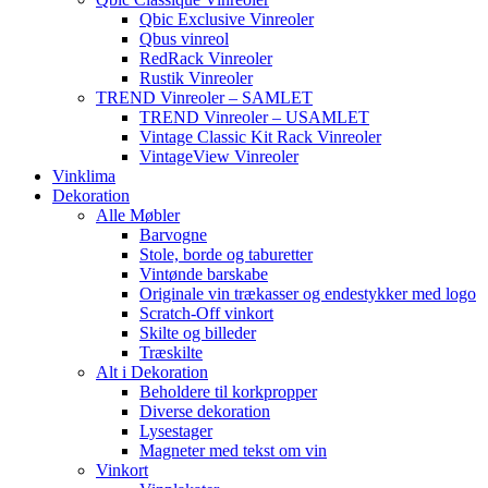
Qbic Exclusive Vinreoler
Qbus vinreol
RedRack Vinreoler
Rustik Vinreoler
TREND Vinreoler – SAMLET
TREND Vinreoler – USAMLET
Vintage Classic Kit Rack Vinreoler
VintageView Vinreoler
Vinklima
Dekoration
Alle Møbler
Barvogne
Stole, borde og taburetter
Vintønde barskabe
Originale vin trækasser og endestykker med logo
Scratch-Off vinkort
Skilte og billeder
Træskilte
Alt i Dekoration
Beholdere til korkpropper
Diverse dekoration
Lysestager
Magneter med tekst om vin
Vinkort