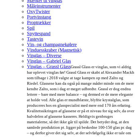
Mærker til vinglas
Måleinstrumenter
OxyTwister
Portvinstang
Proptrækker
Spil
Spyttespand
Tastevin
Vin- og champagnekølere
Vinduesskraber (Magnetisk)
Vinglas – Diverse
Vinglas – Gabriel Glas
Vinglas – Grassl Glass
Grassl Glass er vinglas, som vi aldrig
har oplevet vinglas før! Grassl Glass er skabt af Alexander Mackh
som tilbage i 2018 valgte at tage kampen op med Zalto og
Riedel. Glassene kan da også på mange måder minde om de mere
kendte Zalto, som i dag er meget udbredte. Grassl er dog endnu
lettere – bare med mere balance – og dermed er de mere elegante
at holde ved. Alle glas er mundblæste, blyfrie krystalglas, som
produceres hos en glasspecialist med mere end 170 års erfaring.
Kvalitetssikringen af glassene er på et niveau for sig selv, da over
halvdelen af glassene kasseres. Heldigvis genbruges
materialerne, så det ikke går til spilde. Det betyder dog, at den
samlede produktion pt. ligger på beskedne 100-150 glas pr. dag
– og derfor giver det sig selv, at der selvfølgelig ikke er tale om