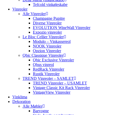
Tefcold vinkøleskabe
Vinreoler
Alle Vinreoler
Champagne Pupitre
Diverse Vinreoler
EVOLUTION WineWall Vinreoler
Expozio vinreoler
Le Bloc Cellier Vinreoler
Modulo – Vinkassereol
NOOK Vinreoler
Opzion Vinreoler
Qbic Classique Vinreoler
Qbic Exclusive Vinreoler
Qbus vinreol
RedRack Vinreoler
Rustik Vinreoler
TREND Vinreoler – SAMLET
TREND Vinreoler – USAMLET
Vintage Classic Kit Rack Vinreoler
VintageView Vinreoler
Vinklima
Dekoration
Alle Møbler
Barvogne