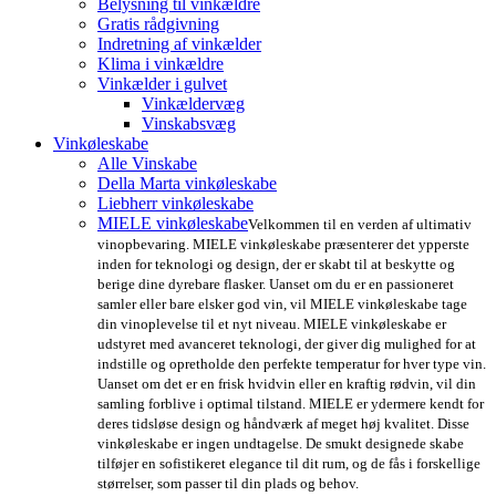
Belysning til vinkældre
Gratis rådgivning
Indretning af vinkælder
Klima i vinkældre
Vinkælder i gulvet
Vinkældervæg
Vinskabsvæg
Vinkøleskabe
Alle Vinskabe
Della Marta vinkøleskabe
Liebherr vinkøleskabe
MIELE vinkøleskabe
Velkommen til en verden af ultimativ
vinopbevaring. MIELE vinkøleskabe præsenterer det ypperste
inden for teknologi og design, der er skabt til at beskytte og
berige dine dyrebare flasker. Uanset om du er en passioneret
samler eller bare elsker god vin, vil MIELE vinkøleskabe tage
din vinoplevelse til et nyt niveau. MIELE vinkøleskabe er
udstyret med avanceret teknologi, der giver dig mulighed for at
indstille og opretholde den perfekte temperatur for hver type vin.
Uanset om det er en frisk hvidvin eller en kraftig rødvin, vil din
samling forblive i optimal tilstand. MIELE er ydermere kendt for
deres tidsløse design og håndværk af meget høj kvalitet. Disse
vinkøleskabe er ingen undtagelse. De smukt designede skabe
tilføjer en sofistikeret elegance til dit rum, og de fås i forskellige
størrelser, som passer til din plads og behov.