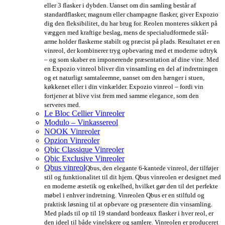
eller 3 flasker i dybden. Uanset om din samling består af
standardflasker, magnum eller champagne flasker, giver Expozio
dig den fleksibilitet, du har brug for. Reolen monteres sikkert på
væggen med kraftige beslag, mens de specialudformede stål-
arme holder flaskerne stabilt og præcist på plads. Resultatet er en
vinreol, der kombinerer tryg opbevaring med et moderne udtryk
– og som skaber en imponerende præsentation af dine vine. Med
en Expozio vinreol bliver din vinsamling en del af indretningen
og et naturligt samtaleemne, uanset om den hænger i stuen,
køkkenet eller i din vinkælder. Expozio vinreol – fordi vin
fortjener at blive vist frem med samme elegance, som den
serveres med.
Le Bloc Cellier Vinreoler
Modulo – Vinkassereol
NOOK Vinreoler
Opzion Vinreoler
Qbic Classique Vinreoler
Qbic Exclusive Vinreoler
Qbus vinreol
Qbus, den elegante 6-kantede vinreol, der tilføjer
stil og funktionalitet til dit hjem. Qbus vinreolen er designet med
en moderne æstetik og enkelhed, hvilket gør den til det perfekte
møbel i enhver indretning. Vinreolen Qbus er en stilfuld og
praktisk løsning til at opbevare og præsentere din vinsamling.
Med plads til op til 19 standard bordeaux flasker i hver reol, er
den ideel til både vinelskere og samlere. Vinreolen er produceret