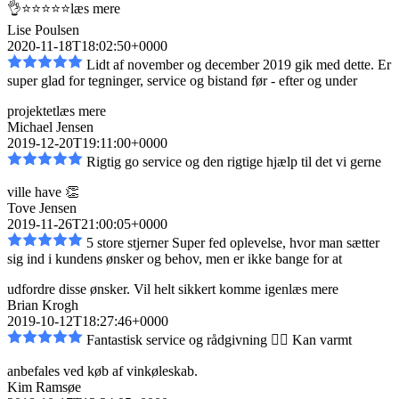
👌⭐️⭐️⭐️⭐️⭐️
læs mere
Lise Poulsen
2020-11-18T18:02:50+0000
Lidt af november og december 2019 gik med dette. Er
super glad for tegninger, service og bistand
før - efter og under
projektet
læs mere
Michael Jensen
2019-12-20T19:11:00+0000
Rigtig go service og den rigtige hjælp til det vi gerne
ville have 👏
Tove Jensen
2019-11-26T21:00:05+0000
5 store stjerner Super fed oplevelse, hvor man sætter
sig ind i kundens ønsker og behov, men er
ikke bange for at
udfordre disse ønsker. Vil helt sikkert komme igen
læs mere
Brian Krogh
2019-10-12T18:27:46+0000
Fantastisk service og rådgivning 👌🏼 Kan varmt
anbefales ved køb af vinkøleskab.
Kim Ramsøe