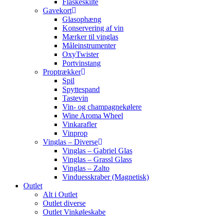
Flaskeskilte
Gavekort
Glasophæng
Konservering af vin
Mærker til vinglas
Måleinstrumenter
OxyTwister
Portvinstang
Proptrækker
Spil
Spyttespand
Tastevin
Vin- og champagnekølere
Wine Aroma Wheel
Vinkarafler
Vinprop
Vinglas – Diverse
Vinglas – Gabriel Glas
Vinglas – Grassl Glass
Vinglas – Zalto
Vinduesskraber (Magnetisk)
Outlet
Alt i Outlet
Outlet diverse
Outlet Vinkøleskabe