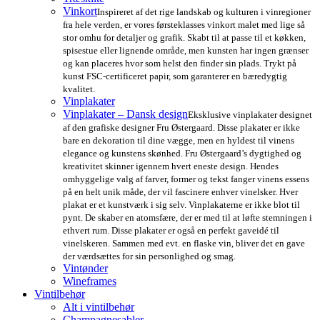
Vinkort
Inspireret af det rige landskab og kulturen i vinregioner
fra hele verden, er vores førsteklasses vinkort malet med lige så
stor omhu for detaljer og grafik. Skabt til at passe til et køkken,
spisestue eller lignende område, men kunsten har ingen grænser
og kan placeres hvor som helst den finder sin plads. Trykt på
kunst FSC-certificeret papir, som garanterer en bæredygtig
kvalitet.
Vinplakater
Vinplakater – Dansk design
Eksklusive vinplakater designet
af den grafiske designer Fru Østergaard. Disse plakater er ikke
bare en dekoration til dine vægge, men en hyldest til vinens
elegance og kunstens skønhed. Fru Østergaard’s dygtighed og
kreativitet skinner igennem hvert eneste design. Hendes
omhyggelige valg af farver, former og tekst fanger vinens essens
på en helt unik måde, der vil fascinere enhver vinelsker. Hver
plakat er et kunstværk i sig selv. Vinplakaterne er ikke blot til
pynt. De skaber en atomsfære, der er med til at løfte stemningen i
ethvert rum. Disse plakater er også en perfekt gaveidé til
vinelskeren. Sammen med evt. en flaske vin, bliver det en gave
der værdsættes for sin personlighed og smag.
Vintønder
Wineframes
Vintilbehør
Alt i vintilbehør
Champagnesabler