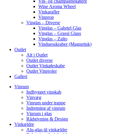
Vin- og champagnekølere
Wine Aroma Wheel
Vinkarafler
Vinprop
Vinglas – Diverse
Vinglas – Gabriel Glas
Vinglas – Grassl Glass
Vinglas – Zalto
Vinduesskraber (Magnetisk)
Outlet
Alt i Outlet
Outlet diverse
Outlet Vinkøleskabe
Outlet Vinreoler
Galleri
Vinrum
Indbygget vinskab
Vinvæg
Vinrum under trappe
Indretning af vinrum
Vinrum i glas
Rådgivning & Design
Vinkældre
Alu-glas til vinkældre