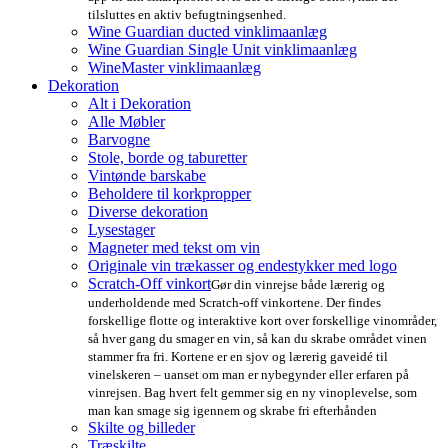
tilsluttes en aktiv befugtningsenhed.
Wine Guardian ducted vinklimaanlæg
Wine Guardian Single Unit vinklimaanlæg
WineMaster vinklimaanlæg
Dekoration
Alt i Dekoration
Alle Møbler
Barvogne
Stole, borde og taburetter
Vintønde barskabe
Beholdere til korkpropper
Diverse dekoration
Lysestager
Magneter med tekst om vin
Originale vin trækasser og endestykker med logo
Scratch-Off vinkort
Gør din vinrejse både lærerig og
underholdende med Scratch-off vinkortene. Der findes
forskellige flotte og interaktive kort over forskellige vinområder,
så hver gang du smager en vin, så kan du skrabe området vinen
stammer fra fri. Kortene er en sjov og lærerig gaveidé til
vinelskeren – uanset om man er nybegynder eller erfaren på
vinrejsen. Bag hvert felt gemmer sig en ny vinoplevelse, som
man kan smage sig igennem og skrabe fri efterhånden
Skilte og billeder
Træskilte