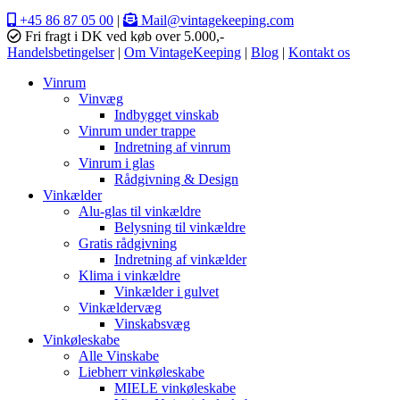
+45 86 87 05 00
|
Mail@vintagekeeping.com
Fri fragt i DK ved køb over 5.000,-
Handelsbetingelser
|
Om VintageKeeping
|
Blog
|
Kontakt os
Vinrum
Vinvæg
Indbygget vinskab
Vinrum under trappe
Indretning af vinrum
Vinrum i glas
Rådgivning & Design
Vinkælder
Alu-glas til vinkældre
Belysning til vinkældre
Gratis rådgivning
Indretning af vinkælder
Klima i vinkældre
Vinkælder i gulvet
Vinkældervæg
Vinskabsvæg
Vinkøleskabe
Alle Vinskabe
Liebherr vinkøleskabe
MIELE vinkøleskabe