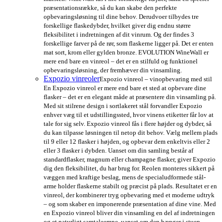
præsentationsrække, så du kan skabe den perfekte
opbevaringsløsning til dine behov. Derudvoer tilbydes tre
forskellige flaskedybder, hvilket giver dig endnu større
fleksibilitet i indretningen af dit vinrum. Og der findes 3
forskellige farver på de rør, som flaskerne ligger på. Det er enten
mat sort, krom eller gylden bronze. EVOLUTION WineWall er
mere end bare en vinreol – det er en stilfuld og funktionel
opbevaringsløsning, der fremhæver din vinsamling.
Expozio vinreoler
Expozio vinreol – vinopbevaring med stil
En Expozio vinreol er mere end bare et sted at opbevare dine
flasker – det er en elegant måde at præsentere din vinsamling på.
Med sit stilrene design i sortlakeret stål forvandler Expozio
enhver væg til et udstillingssted, hvor vinens etiketter får lov at
tale for sig selv. Expozio vinreol fås i flere højder og dybder, så
du kan tilpasse løsningen til netop dit behov. Vælg mellem plads
til 9 eller 12 flasker i højden, og opbevar dem enkeltvis eller 2
eller 3 flasker i dybden. Uanset om din samling består af
standardflasker, magnum eller champagne flasker, giver Expozio
dig den fleksibilitet, du har brug for. Reolen monteres sikkert på
væggen med kraftige beslag, mens de specialudformede stål-
arme holder flaskerne stabilt og præcist på plads. Resultatet er en
vinreol, der kombinerer tryg opbevaring med et moderne udtryk
– og som skaber en imponerende præsentation af dine vine. Med
en Expozio vinreol bliver din vinsamling en del af indretningen
og et naturligt samtaleemne, uanset om den hænger i stuen,