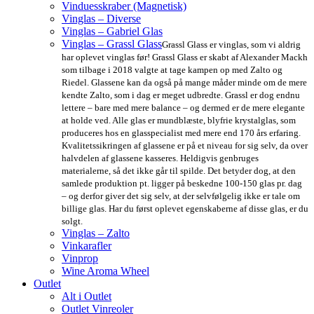
Vinduesskraber (Magnetisk)
Vinglas – Diverse
Vinglas – Gabriel Glas
Vinglas – Grassl Glass
Grassl Glass er vinglas, som vi aldrig
har oplevet vinglas før! Grassl Glass er skabt af Alexander Mackh
som tilbage i 2018 valgte at tage kampen op med Zalto og
Riedel. Glassene kan da også på mange måder minde om de mere
kendte Zalto, som i dag er meget udbredte. Grassl er dog endnu
lettere – bare med mere balance – og dermed er de mere elegante
at holde ved. Alle glas er mundblæste, blyfrie krystalglas, som
produceres hos en glasspecialist med mere end 170 års erfaring.
Kvalitetssikringen af glassene er på et niveau for sig selv, da over
halvdelen af glassene kasseres. Heldigvis genbruges
materialerne, så det ikke går til spilde. Det betyder dog, at den
samlede produktion pt. ligger på beskedne 100-150 glas pr. dag
– og derfor giver det sig selv, at der selvfølgelig ikke er tale om
billige glas. Har du først oplevet egenskaberne af disse glas, er du
solgt.
Vinglas – Zalto
Vinkarafler
Vinprop
Wine Aroma Wheel
Outlet
Alt i Outlet
Outlet Vinreoler