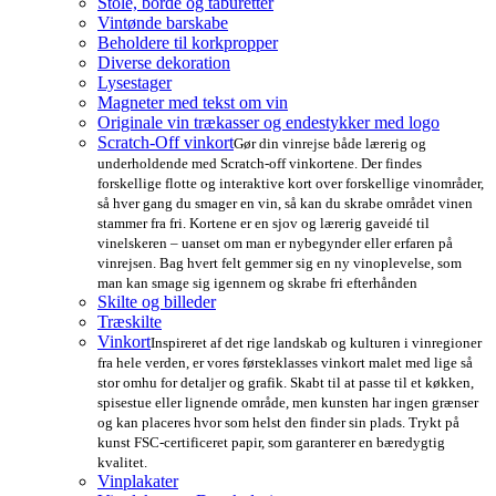
Stole, borde og taburetter
Vintønde barskabe
Beholdere til korkpropper
Diverse dekoration
Lysestager
Magneter med tekst om vin
Originale vin trækasser og endestykker med logo
Scratch-Off vinkort
Gør din vinrejse både lærerig og
underholdende med Scratch-off vinkortene. Der findes
forskellige flotte og interaktive kort over forskellige vinområder,
så hver gang du smager en vin, så kan du skrabe området vinen
stammer fra fri. Kortene er en sjov og lærerig gaveidé til
vinelskeren – uanset om man er nybegynder eller erfaren på
vinrejsen. Bag hvert felt gemmer sig en ny vinoplevelse, som
man kan smage sig igennem og skrabe fri efterhånden
Skilte og billeder
Træskilte
Vinkort
Inspireret af det rige landskab og kulturen i vinregioner
fra hele verden, er vores førsteklasses vinkort malet med lige så
stor omhu for detaljer og grafik. Skabt til at passe til et køkken,
spisestue eller lignende område, men kunsten har ingen grænser
og kan placeres hvor som helst den finder sin plads. Trykt på
kunst FSC-certificeret papir, som garanterer en bæredygtig
kvalitet.
Vinplakater