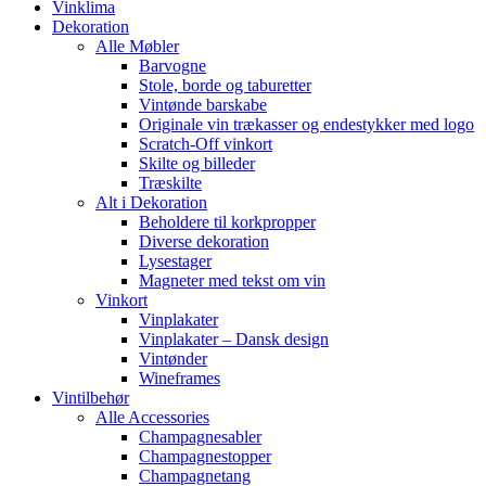
Vinklima
Dekoration
Alle Møbler
Barvogne
Stole, borde og taburetter
Vintønde barskabe
Originale vin trækasser og endestykker med logo
Scratch-Off vinkort
Skilte og billeder
Træskilte
Alt i Dekoration
Beholdere til korkpropper
Diverse dekoration
Lysestager
Magneter med tekst om vin
Vinkort
Vinplakater
Vinplakater – Dansk design
Vintønder
Wineframes
Vintilbehør
Alle Accessories
Champagnesabler
Champagnestopper
Champagnetang