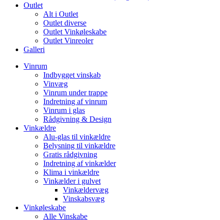
Outlet
Alt i Outlet
Outlet diverse
Outlet Vinkøleskabe
Outlet Vinreoler
Galleri
Vinrum
Indbygget vinskab
Vinvæg
Vinrum under trappe
Indretning af vinrum
Vinrum i glas
Rådgivning & Design
Vinkældre
Alu-glas til vinkældre
Belysning til vinkældre
Gratis rådgivning
Indretning af vinkælder
Klima i vinkældre
Vinkælder i gulvet
Vinkældervæg
Vinskabsvæg
Vinkøleskabe
Alle Vinskabe