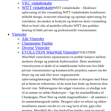
VKC vinkøleskabe
WITT vinkøleskabe
WITT vinkøleskabe – Eksklusiv
opbevaring til din vinsamling WITT vinkøleskabe kombinerer
stilfuldt design, avanceret teknologi og optimal opbevaring for
vinelskere, der ønsker at beskytte og fremvise deres vinsamling.
Med en bred vifte af modeller tilbyder WITT den perfekte
løsning til både private og professionelle vinentusiaster.
Vinreoler
Alle Vinreoler
Champagne Pupitre
Diverse Vinreoler
EVOLUTION WineWall Vinreoler
EVOLUTION
WineWall vinreolerne repræsenterer en perfekt balance mellem
moderne design og praktisk funktionalitet. Dette modulære
vinreolsystem er skabt til at imødekomme behovene hos både
private vinentusiaster og kommercielle projekter, uanset om det
drejer sig om små eller store vægmonterede
opbevaringsløsninger. WineWall-systemet er designet med fokus
på at fremvise etiketterne, så du nemt kan finde og fremvise dine
favorit vine. Stålstængerne der udgør vinreolen, er alsidige nok
til at rumme en række flasketyper – lige fra standardflasker til
Champagne, Pinot Noir og endda magnumflasker – alt sammen i
én sammenhængende række. Designet sikre en robust og sikker
installation uanset om det er i en væg lavet af træ, gips eller
mursten. WineWall fås i fire forskellige højder, samt en speciel