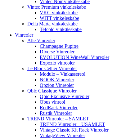
Vintec Noir vinkøleskabe
Vintec Premium vinkøleskabe
VKC vinkøleskabe
WITT vinkøleskabe
Della Marta vinkøleskabe
Tefcold vinkøleskabe
Vinreoler
Alle Vinreoler
Champagne Pupitre
Diverse Vinreoler
EVOLUTION WineWall Vinreoler
Expozio vinreoler
Le Bloc Cellier Vinreoler
Modulo – Vinkassereol
NOOK Vinreoler
Opzion Vinreoler
Qbic Classique Vinreoler
Qbic Exclusive Vinreoler
Qbus vinreol
RedRack Vinreoler
Rustik Vinreoler
TREND Vinreoler – SAMLET
TREND Vinreoler – USAMLET
Vintage Classic Kit Rack Vinreoler
VintageView Vinreoler