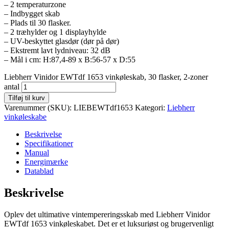
– 2 temperaturzone
– Indbygget skab
– Plads til 30 flasker.
– 2 træhylder og 1 displayhylde
– UV-beskyttet glasdør (dør på dør)
– Ekstremt lavt lydniveau: 32 dB
– Mål i cm: H:87,4-89 x B:56-57 x D:55
Liebherr Vinidor EWTdf 1653 vinkøleskab, 30 flasker, 2-zoner
antal
Tilføj til kurv
Varenummer (SKU):
LIEBEWTdf1653
Kategori:
Liebherr
vinkøleskabe
Beskrivelse
Specifikationer
Manual
Energimærke
Datablad
Beskrivelse
Oplev det ultimative vintempereringsskab med Liebherr Vinidor
EWTdf 1653 vinkøleskabet. Det er et luksuriøst og brugervenligt