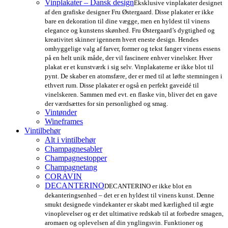
Vinplakater – Dansk design
Eksklusive vinplakater designet
af den grafiske designer Fru Østergaard. Disse plakater er ikke
bare en dekoration til dine vægge, men en hyldest til vinens
elegance og kunstens skønhed. Fru Østergaard’s dygtighed og
kreativitet skinner igennem hvert eneste design. Hendes
omhyggelige valg af farver, former og tekst fanger vinens essens
på en helt unik måde, der vil fascinere enhver vinelsker. Hver
plakat er et kunstværk i sig selv. Vinplakaterne er ikke blot til
pynt. De skaber en atomsfære, der er med til at løfte stemningen i
ethvert rum. Disse plakater er også en perfekt gaveidé til
vinelskeren. Sammen med evt. en flaske vin, bliver det en gave
der værdsættes for sin personlighed og smag.
Vintønder
Wineframes
Vintilbehør
Alt i vintilbehør
Champagnesabler
Champagnestopper
Champagnetang
CORAVIN
DECANTERINO
DECANTERINO er ikke blot en
dekanteringsenhed – det er en hyldest til vinens kunst. Denne
smukt designede vindekanter er skabt med kærlighed til ægte
vinoplevelser og er det ultimative redskab til at forbedre smagen,
aromaen og oplevelsen af din ynglingsvin. Funktioner og