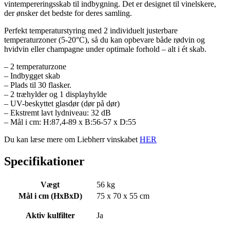
vintempereringsskab til indbygning. Det er designet til vinelskere,
der ønsker det bedste for deres samling.
Perfekt temperaturstyring med 2 individuelt justerbare
temperaturzoner (5-20°C), så du kan opbevare både rødvin og
hvidvin eller champagne under optimale forhold – alt i ét skab.
– 2 temperaturzone
– Indbygget skab
– Plads til 30 flasker.
– 2 træhylder og 1 displayhylde
– UV-beskyttet glasdør (dør på dør)
– Ekstremt lavt lydniveau: 32 dB
– Mål i cm: H:87,4-89 x B:56-57 x D:55
Du kan læse mere om Liebherr vinskabet
HER
Specifikationer
Vægt
56 kg
Mål i cm (HxBxD)
75 x 70 x 55 cm
Aktiv kulfilter
Ja