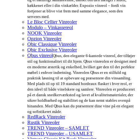
køkkenet eller i din vinkælder. Expozio vinreol – fordi vin
fortjener at blive vist frem med samme elegance, som den
serveres med.
Le Bloc Cellier Vinreoler
Modulo – Vinkassereol
NOOK Vinreoler
Opzion Vinreoler
Qbic Classique Vinreoler
Qbic Exclusive Vinreoler
Qbus vinreol
Qbus, den elegante 6-kantede vinreol, der tilføjer
stil og funktionalitet til dit hjem. Qbus vinreolen er designet med
en moderne æstetik og enkelhed, hvilket gør den til det perfekte
møbel i enhver indretning. Vinreolen Qbus er en stilfuld og
praktisk løsning til at opbevare og præsentere din vinsamling.
Med plads til op til 19 standard bordeaux flasker i hver reol, er
den ideel til både vinelskere og samlere. Vinreolen er produceret
på et dansk snedkerværksted og lavet af kvalitetsmaterialer, der
sikrer holdbarhed og stabilitet og de kan nemt stables ovenpå
hinanden. Med Qbus kan du præsentere dine vine på en elegant
og sofistikeret måde.
RedRack Vinreoler
Rustik Vinreoler
TREND Vinreoler – SAMLET
TREND Vinreoler – USAMLET