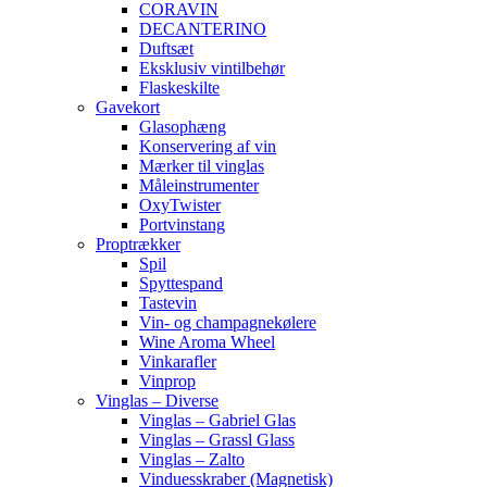
CORAVIN
DECANTERINO
Duftsæt
Eksklusiv vintilbehør
Flaskeskilte
Gavekort
Glasophæng
Konservering af vin
Mærker til vinglas
Måleinstrumenter
OxyTwister
Portvinstang
Proptrækker
Spil
Spyttespand
Tastevin
Vin- og champagnekølere
Wine Aroma Wheel
Vinkarafler
Vinprop
Vinglas – Diverse
Vinglas – Gabriel Glas
Vinglas – Grassl Glass
Vinglas – Zalto
Vinduesskraber (Magnetisk)