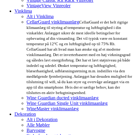
Vintage Classic Kit Rack Vinreoler
VintageView Vinreoler
Vinklima
Alt i Vinklima
CellarGuard vinklimaanlæg
CellarGuard er det helt rigtige
klimaanlæg til styring af temperatur og luftfugtighed i din
vinkælder. Anlægget sikrer de mest ideelle betingelser for
opbevaring af din vinsamling. Det vil typisk være en konstant
temperatur på 12°C og en luftfugtighed op til 75% Rh.
CellarGuard har alt hvad man kan ønske sig af et moderne
vinklimaanlæg. Det er inverterbaseret med en høj virkningsgrad
og således lavt energiforbrug. Det har et lavt støjniveau på både
indedel og udedel. Ønsket temperatur og luftfugtighed,
blæserhastighed, udblæsningsretning m.m. indstilles via den
medfølgende fjernbetjening. Anlægget har desuden mulighed for
tilslutning til wifi, så du kan styre og overvåge anlægget via en
app til din smartphone. Hvis der er særlige behov, kan der
tilsluttes en aktiv befugtningsenhed.
Wine Guardian ducted vinklimaanlæg
Wine Guardian Single Unit vinklimaanlæg
WineMaster vinklimaanlæg
Dekoration
Alt i Dekoration
Alle Møbler
Barvogne