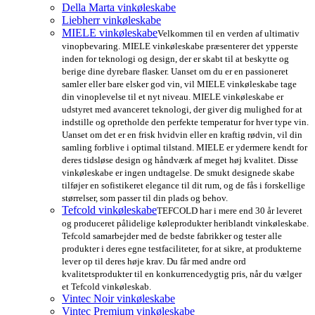
Della Marta vinkøleskabe
Liebherr vinkøleskabe
MIELE vinkøleskabe
Velkommen til en verden af ultimativ
vinopbevaring. MIELE vinkøleskabe præsenterer det ypperste
inden for teknologi og design, der er skabt til at beskytte og
berige dine dyrebare flasker. Uanset om du er en passioneret
samler eller bare elsker god vin, vil MIELE vinkøleskabe tage
din vinoplevelse til et nyt niveau. MIELE vinkøleskabe er
udstyret med avanceret teknologi, der giver dig mulighed for at
indstille og opretholde den perfekte temperatur for hver type vin.
Uanset om det er en frisk hvidvin eller en kraftig rødvin, vil din
samling forblive i optimal tilstand. MIELE er ydermere kendt for
deres tidsløse design og håndværk af meget høj kvalitet. Disse
vinkøleskabe er ingen undtagelse. De smukt designede skabe
tilføjer en sofistikeret elegance til dit rum, og de fås i forskellige
størrelser, som passer til din plads og behov.
Tefcold vinkøleskabe
TEFCOLD har i mere end 30 år leveret
og produceret pålidelige køleprodukter heriblandt vinkøleskabe.
Tefcold samarbejder med de bedste fabrikker og tester alle
produkter i deres egne testfaciliteter, for at sikre, at produkterne
lever op til deres høje krav. Du får med andre ord
kvalitetsprodukter til en konkurrencedygtig pris, når du vælger
et Tefcold vinkøleskab.
Vintec Noir vinkøleskabe
Vintec Premium vinkøleskabe