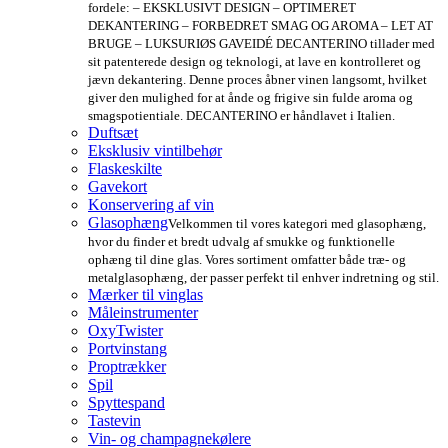
fordele: – EKSKLUSIVT DESIGN – OPTIMERET
DEKANTERING – FORBEDRET SMAG OG AROMA – LET AT
BRUGE – LUKSURIØS GAVEIDÉ DECANTERINO tillader med
sit patenterede design og teknologi, at lave en kontrolleret og
jævn dekantering. Denne proces åbner vinen langsomt, hvilket
giver den mulighed for at ånde og frigive sin fulde aroma og
smagspotientiale. DECANTERINO er håndlavet i Italien.
Duftsæt
Eksklusiv vintilbehør
Flaskeskilte
Gavekort
Konservering af vin
Glasophæng
Velkommen til vores kategori med glasophæng,
hvor du finder et bredt udvalg af smukke og funktionelle
ophæng til dine glas. Vores sortiment omfatter både træ- og
metalglasophæng, der passer perfekt til enhver indretning og stil.
Mærker til vinglas
Måleinstrumenter
OxyTwister
Portvinstang
Proptrækker
Spil
Spyttespand
Tastevin
Vin- og champagnekølere