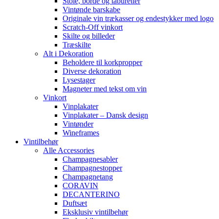
Stole, borde og taburetter
Vintønde barskabe
Originale vin trækasser og endestykker med logo
Scratch-Off vinkort
Skilte og billeder
Træskilte
Alt i Dekoration
Beholdere til korkpropper
Diverse dekoration
Lysestager
Magneter med tekst om vin
Vinkort
Vinplakater
Vinplakater – Dansk design
Vintønder
Wineframes
Vintilbehør
Alle Accessories
Champagnesabler
Champagnestopper
Champagnetang
CORAVIN
DECANTERINO
Duftsæt
Eksklusiv vintilbehør