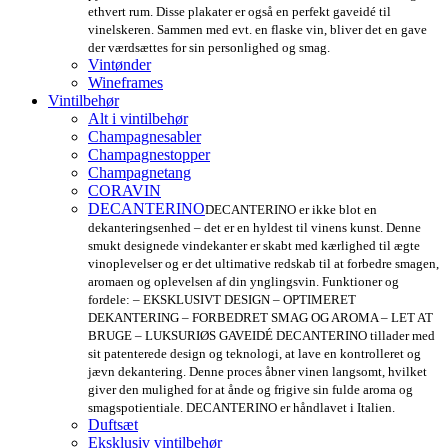
ethvert rum. Disse plakater er også en perfekt gaveidé til
vinelskeren. Sammen med evt. en flaske vin, bliver det en gave
der værdsættes for sin personlighed og smag.
Vintønder
Wineframes
Vintilbehør
Alt i vintilbehør
Champagnesabler
Champagnestopper
Champagnetang
CORAVIN
DECANTERINO
DECANTERINO er ikke blot en
dekanteringsenhed – det er en hyldest til vinens kunst. Denne
smukt designede vindekanter er skabt med kærlighed til ægte
vinoplevelser og er det ultimative redskab til at forbedre smagen,
aromaen og oplevelsen af din ynglingsvin. Funktioner og
fordele: – EKSKLUSIVT DESIGN – OPTIMERET
DEKANTERING – FORBEDRET SMAG OG AROMA – LET AT
BRUGE – LUKSURIØS GAVEIDÉ DECANTERINO tillader med
sit patenterede design og teknologi, at lave en kontrolleret og
jævn dekantering. Denne proces åbner vinen langsomt, hvilket
giver den mulighed for at ånde og frigive sin fulde aroma og
smagspotientiale. DECANTERINO er håndlavet i Italien.
Duftsæt
Eksklusiv vintilbehør