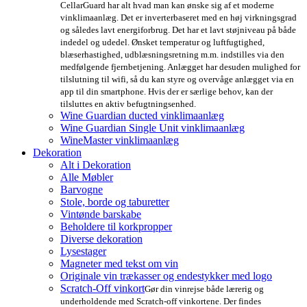
CellarGuard har alt hvad man kan ønske sig af et moderne
vinklimaanlæg. Det er inverterbaseret med en høj virkningsgrad
og således lavt energiforbrug. Det har et lavt støjniveau på både
indedel og udedel. Ønsket temperatur og luftfugtighed,
blæserhastighed, udblæsningsretning m.m. indstilles via den
medfølgende fjernbetjening. Anlægget har desuden mulighed for
tilslutning til wifi, så du kan styre og overvåge anlægget via en
app til din smartphone. Hvis der er særlige behov, kan der
tilsluttes en aktiv befugtningsenhed.
Wine Guardian ducted vinklimaanlæg
Wine Guardian Single Unit vinklimaanlæg
WineMaster vinklimaanlæg
Dekoration
Alt i Dekoration
Alle Møbler
Barvogne
Stole, borde og taburetter
Vintønde barskabe
Beholdere til korkpropper
Diverse dekoration
Lysestager
Magneter med tekst om vin
Originale vin trækasser og endestykker med logo
Scratch-Off vinkort
Gør din vinrejse både lærerig og
underholdende med Scratch-off vinkortene. Der findes