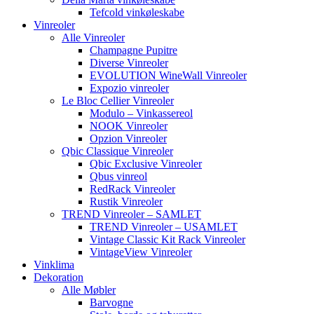
Tefcold vinkøleskabe
Vinreoler
Alle Vinreoler
Champagne Pupitre
Diverse Vinreoler
EVOLUTION WineWall Vinreoler
Expozio vinreoler
Le Bloc Cellier Vinreoler
Modulo – Vinkassereol
NOOK Vinreoler
Opzion Vinreoler
Qbic Classique Vinreoler
Qbic Exclusive Vinreoler
Qbus vinreol
RedRack Vinreoler
Rustik Vinreoler
TREND Vinreoler – SAMLET
TREND Vinreoler – USAMLET
Vintage Classic Kit Rack Vinreoler
VintageView Vinreoler
Vinklima
Dekoration
Alle Møbler
Barvogne