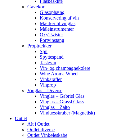
Flaskeskilte
Gavekort
Glasophæng
Konservering af vin
Mærker til vinglas
Måleinstrumenter
OxyTwister
Portvinstang
Proptrækker
Spil
Spyttespand
Tastevin
Vin- og champagnekølere
Wine Aroma Wheel
Vinkarafler
Vinprop
Vinglas – Diverse
Vinglas – Gabriel Glas
Vinglas – Grassl Glass
Vinglas – Zalto
Vinduesskraber (Magnetisk)
Outlet
Alt i Outlet
Outlet diverse
Outlet Vinkøleskabe