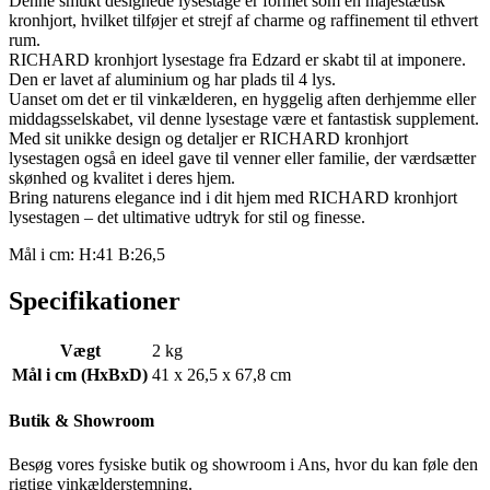
Denne smukt designede lysestage er formet som en majestætisk
kronhjort, hvilket tilføjer et strejf af charme og raffinement til ethvert
rum.
RICHARD kronhjort lysestage fra Edzard er skabt til at imponere.
Den er lavet af aluminium og har plads til 4 lys.
Uanset om det er til vinkælderen, en hyggelig aften derhjemme eller
middagsselskabet, vil denne lysestage være et fantastisk supplement.
Med sit unikke design og detaljer er RICHARD kronhjort
lysestagen også en ideel gave til venner eller familie, der værdsætter
skønhed og kvalitet i deres hjem.
Bring naturens elegance ind i dit hjem med RICHARD kronhjort
lysestagen – det ultimative udtryk for stil og finesse.
Mål i cm: H:41 B:26,5
Specifikationer
Vægt
2 kg
Mål i cm (HxBxD)
41 x 26,5 x 67,8 cm
Butik & Showroom
Besøg vores fysiske butik og showroom i Ans, hvor du kan føle den
rigtige vinkælderstemning.