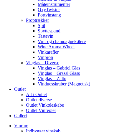
Måleinstrumenter
OxyTwister
Portvinstang
Proptrækker
Spil
Spyttespand
Tastevin
Vin- og champagnekølere
Wine Aroma Wheel
Vinkarafler
Vinprop
Vinglas – Diverse
Vinglas – Gabriel Glas
Vinglas – Grassl Glass
Vinglas – Zalto
Vinduesskraber (Magnetisk)
Outlet
Alt i Outlet
Outlet diverse
Outlet Vinkøleskabe
Outlet Vinreoler
Galleri
Vinrum
Indbygget vinskab