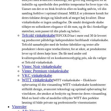
indstille og opretholde den perfekte temperatur for hver type vin.
Uanset om det er en frisk hvidvin eller en kraftig rødvin, vil din
samling forblive i optimal tilstand. MIELE er ydermere kendt for
deres tidsløse design og håndværk af meget høj kvalitet. Disse
vinkøleskabe er ingen undtagelse. De smukt designede skabe
tilføjer en sofistikeret elegance til dit rum, og de fås i forskellige
størrelser, som passer til din plads og behov.
Tefcold vinkøleskabe
TEFCOLD har i mere end 30 år leveret
og produceret pålidelige køleprodukter heriblandt vinkøleskabe.
Tefcold samarbejder med de bedste fabrikker og tester alle
produkter i deres egne testfaciliteter, for at sikre, at produkterne
lever op til deres høje krav. Du får med andre ord
kvalitetsprodukter til en konkurrencedygtig pris, når du vælger
et Tefcold vinkøleskab.
Vintec Noir vinkøleskabe
Vintec Premium vinkøleskabe
VKC vinkøleskabe
WITT vinkøleskabe
WITT vinkøleskabe – Eksklusiv
opbevaring til din vinsamling WITT vinkøleskabe kombinerer
stilfuldt design, avanceret teknologi og optimal opbevaring for
vinelskere, der ønsker at beskytte og fremvise deres vinsamling.
Med en bred vifte af modeller tilbyder WITT den perfekte
løsning til både private og professionelle vinentusiaster.
Vinreoler