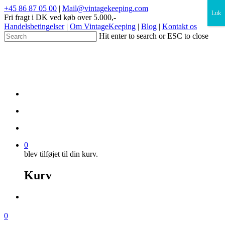
×
+45 86 87 05 00
|
Mail@vintagekeeping.com
Luk
Fri fragt i DK ved køb over 5.000,-
Handelsbetingelser
|
Om VintageKeeping
|
Blog
|
Kontakt os
Hit enter to search or ESC to close
0
blev tilføjet til din kurv.
Kurv
0