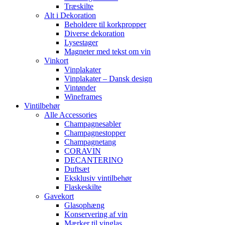
Træskilte
Alt i Dekoration
Beholdere til korkpropper
Diverse dekoration
Lysestager
Magneter med tekst om vin
Vinkort
Vinplakater
Vinplakater – Dansk design
Vintønder
Wineframes
Vintilbehør
Alle Accessories
Champagnesabler
Champagnestopper
Champagnetang
CORAVIN
DECANTERINO
Duftsæt
Eksklusiv vintilbehør
Flaskeskilte
Gavekort
Glasophæng
Konservering af vin
Mærker til vinglas