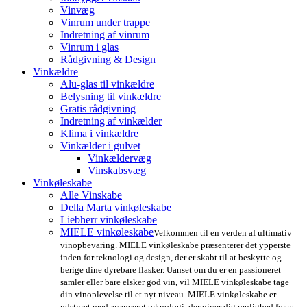
Vinvæg
Vinrum under trappe
Indretning af vinrum
Vinrum i glas
Rådgivning & Design
Vinkældre
Alu-glas til vinkældre
Belysning til vinkældre
Gratis rådgivning
Indretning af vinkælder
Klima i vinkældre
Vinkælder i gulvet
Vinkældervæg
Vinskabsvæg
Vinkøleskabe
Alle Vinskabe
Della Marta vinkøleskabe
Liebherr vinkøleskabe
MIELE vinkøleskabe
Velkommen til en verden af ultimativ
vinopbevaring. MIELE vinkøleskabe præsenterer det ypperste
inden for teknologi og design, der er skabt til at beskytte og
berige dine dyrebare flasker. Uanset om du er en passioneret
samler eller bare elsker god vin, vil MIELE vinkøleskabe tage
din vinoplevelse til et nyt niveau. MIELE vinkøleskabe er
udstyret med avanceret teknologi, der giver dig mulighed for at