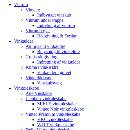
Vinrum
Vinvæg
Indbygget vinskab
Vinrum under trappe
Indretning af vinrum
Vinrum i glas
Rådgivning & Design
Vinkælder
Alu-glas til vinkældre
Belysning til vinkældre
Gratis rådgivning
Indretning af vinkælder
Klima i vinkældre
Vinkælder i gulvet
Vinkældervæg
Vinskabsvæg
Vinkøleskabe
Alle Vinskabe
Liebherr vinkøleskabe
MIELE vinkøleskabe
Vintec Noir vinkøleskabe
Vintec Premium vinkøleskabe
VKC vinkøleskabe
WITT vinkøleskabe
Della Marta vinkøleskabe