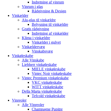
Indretning af vinrum
Vinrum i glas
Rådgivning & Design
Vinkælder
Alu-glas til vinkældre
Belysning til vinkældre
Gratis rådgivning
Indretning af vinkælder
Klima i vinkældre
Vinkælder i gulvet
Vinkældervæg
Vinskabsvæg
Vinkøleskabe
Alle Vinskabe
Liebherr vinkøleskabe
MIELE vinkøleskabe
Vintec Noir vinkøleskabe
Vintec Premium vinkøleskabe
VKC vinkøleskabe
WITT vinkøleskabe
Della Marta vinkøleskabe
Tefcold vinkøleskabe
Vinreoler
Alle Vinreoler
Champagne Pupitre