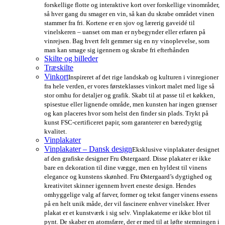
forskellige flotte og interaktive kort over forskellige vinområder,
så hver gang du smager en vin, så kan du skrabe området vinen
stammer fra fri. Kortene er en sjov og lærerig gaveidé til
vinelskeren – uanset om man er nybegynder eller erfaren på
vinrejsen. Bag hvert felt gemmer sig en ny vinoplevelse, som
man kan smage sig igennem og skrabe fri efterhånden
Skilte og billeder
Træskilte
Vinkort
Inspireret af det rige landskab og kulturen i vinregioner
fra hele verden, er vores førsteklasses vinkort malet med lige så
stor omhu for detaljer og grafik. Skabt til at passe til et køkken,
spisestue eller lignende område, men kunsten har ingen grænser
og kan placeres hvor som helst den finder sin plads. Trykt på
kunst FSC-certificeret papir, som garanterer en bæredygtig
kvalitet.
Vinplakater
Vinplakater – Dansk design
Eksklusive vinplakater designet
af den grafiske designer Fru Østergaard. Disse plakater er ikke
bare en dekoration til dine vægge, men en hyldest til vinens
elegance og kunstens skønhed. Fru Østergaard’s dygtighed og
kreativitet skinner igennem hvert eneste design. Hendes
omhyggelige valg af farver, former og tekst fanger vinens essens
på en helt unik måde, der vil fascinere enhver vinelsker. Hver
plakat er et kunstværk i sig selv. Vinplakaterne er ikke blot til
pynt. De skaber en atomsfære, der er med til at løfte stemningen i