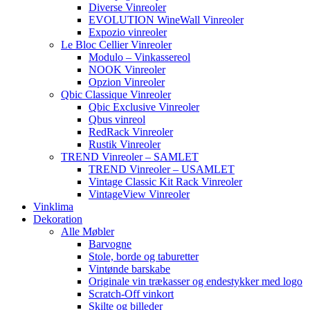
Diverse Vinreoler
EVOLUTION WineWall Vinreoler
Expozio vinreoler
Le Bloc Cellier Vinreoler
Modulo – Vinkassereol
NOOK Vinreoler
Opzion Vinreoler
Qbic Classique Vinreoler
Qbic Exclusive Vinreoler
Qbus vinreol
RedRack Vinreoler
Rustik Vinreoler
TREND Vinreoler – SAMLET
TREND Vinreoler – USAMLET
Vintage Classic Kit Rack Vinreoler
VintageView Vinreoler
Vinklima
Dekoration
Alle Møbler
Barvogne
Stole, borde og taburetter
Vintønde barskabe
Originale vin trækasser og endestykker med logo
Scratch-Off vinkort
Skilte og billeder