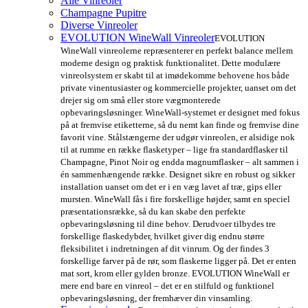
Alle Vinreoler
Champagne Pupitre
Diverse Vinreoler
EVOLUTION WineWall Vinreoler
EVOLUTION
WineWall vinreolerne repræsenterer en perfekt balance mellem
moderne design og praktisk funktionalitet. Dette modulære
vinreolsystem er skabt til at imødekomme behovene hos både
private vinentusiaster og kommercielle projekter, uanset om det
drejer sig om små eller store vægmonterede
opbevaringsløsninger. WineWall-systemet er designet med fokus
på at fremvise etiketterne, så du nemt kan finde og fremvise dine
favorit vine. Stålstængerne der udgør vinreolen, er alsidige nok
til at rumme en række flasketyper – lige fra standardflasker til
Champagne, Pinot Noir og endda magnumflasker – alt sammen i
én sammenhængende række. Designet sikre en robust og sikker
installation uanset om det er i en væg lavet af træ, gips eller
mursten. WineWall fås i fire forskellige højder, samt en speciel
præsentationsrække, så du kan skabe den perfekte
opbevaringsløsning til dine behov. Derudvoer tilbydes tre
forskellige flaskedybder, hvilket giver dig endnu større
fleksibilitet i indretningen af dit vinrum. Og der findes 3
forskellige farver på de rør, som flaskerne ligger på. Det er enten
mat sort, krom eller gylden bronze. EVOLUTION WineWall er
mere end bare en vinreol – det er en stilfuld og funktionel
opbevaringsløsning, der fremhæver din vinsamling.