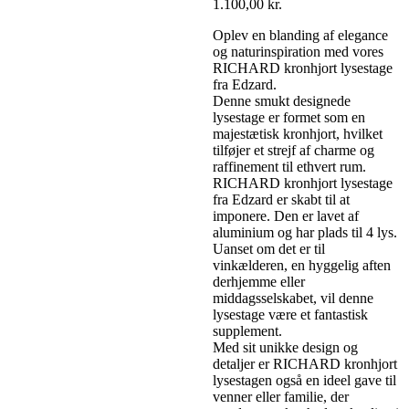
1.100,00
kr.
Oplev en blanding af elegance
og naturinspiration med vores
RICHARD kronhjort lysestage
fra Edzard.
Denne smukt designede
lysestage er formet som en
majestætisk kronhjort, hvilket
tilføjer et strejf af charme og
raffinement til ethvert rum.
RICHARD kronhjort lysestage
fra Edzard er skabt til at
imponere. Den er lavet af
aluminium og har plads til 4 lys.
Uanset om det er til
vinkælderen, en hyggelig aften
derhjemme eller
middagsselskabet, vil denne
lysestage være et fantastisk
supplement.
Med sit unikke design og
detaljer er RICHARD kronhjort
lysestagen også en ideel gave til
venner eller familie, der