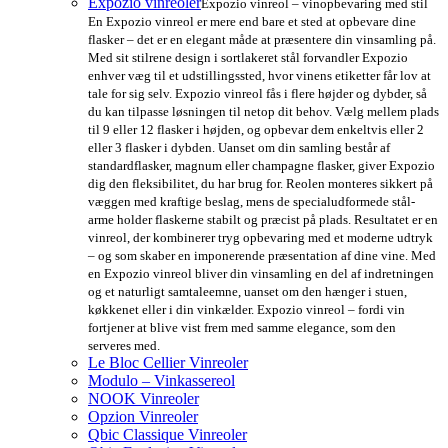
Expozio vinreoler
Expozio vinreol – vinopbevaring med stil
En Expozio vinreol er mere end bare et sted at opbevare dine
flasker – det er en elegant måde at præsentere din vinsamling på.
Med sit stilrene design i sortlakeret stål forvandler Expozio
enhver væg til et udstillingssted, hvor vinens etiketter får lov at
tale for sig selv. Expozio vinreol fås i flere højder og dybder, så
du kan tilpasse løsningen til netop dit behov. Vælg mellem plads
til 9 eller 12 flasker i højden, og opbevar dem enkeltvis eller 2
eller 3 flasker i dybden. Uanset om din samling består af
standardflasker, magnum eller champagne flasker, giver Expozio
dig den fleksibilitet, du har brug for. Reolen monteres sikkert på
væggen med kraftige beslag, mens de specialudformede stål-
arme holder flaskerne stabilt og præcist på plads. Resultatet er en
vinreol, der kombinerer tryg opbevaring med et moderne udtryk
– og som skaber en imponerende præsentation af dine vine. Med
en Expozio vinreol bliver din vinsamling en del af indretningen
og et naturligt samtaleemne, uanset om den hænger i stuen,
køkkenet eller i din vinkælder. Expozio vinreol – fordi vin
fortjener at blive vist frem med samme elegance, som den
serveres med.
Le Bloc Cellier Vinreoler
Modulo – Vinkassereol
NOOK Vinreoler
Opzion Vinreoler
Qbic Classique Vinreoler