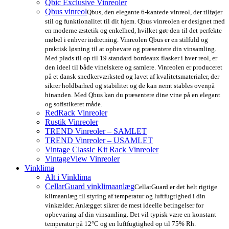
Qbic Exclusive Vinreoler
Qbus vinreol
Qbus, den elegante 6-kantede vinreol, der tilføjer
stil og funktionalitet til dit hjem. Qbus vinreolen er designet med
en moderne æstetik og enkelhed, hvilket gør den til det perfekte
møbel i enhver indretning. Vinreolen Qbus er en stilfuld og
praktisk løsning til at opbevare og præsentere din vinsamling.
Med plads til op til 19 standard bordeaux flasker i hver reol, er
den ideel til både vinelskere og samlere. Vinreolen er produceret
på et dansk snedkerværksted og lavet af kvalitetsmaterialer, der
sikrer holdbarhed og stabilitet og de kan nemt stables ovenpå
hinanden. Med Qbus kan du præsentere dine vine på en elegant
og sofistikeret måde.
RedRack Vinreoler
Rustik Vinreoler
TREND Vinreoler – SAMLET
TREND Vinreoler – USAMLET
Vintage Classic Kit Rack Vinreoler
VintageView Vinreoler
Vinklima
Alt i Vinklima
CellarGuard vinklimaanlæg
CellarGuard er det helt rigtige
klimaanlæg til styring af temperatur og luftfugtighed i din
vinkælder. Anlægget sikrer de mest ideelle betingelser for
opbevaring af din vinsamling. Det vil typisk være en konstant
temperatur på 12°C og en luftfugtighed op til 75% Rh.