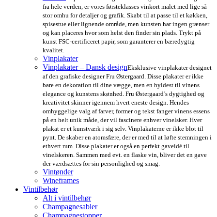
fra hele verden, er vores førsteklasses vinkort malet med lige så
stor omhu for detaljer og grafik. Skabt til at passe til et køkken,
spisestue eller lignende område, men kunsten har ingen grænser
og kan placeres hvor som helst den finder sin plads. Trykt på
kunst FSC-certificeret papir, som garanterer en bæredygtig
kvalitet.
Vinplakater
Vinplakater – Dansk design
Eksklusive vinplakater designet
af den grafiske designer Fru Østergaard. Disse plakater er ikke
bare en dekoration til dine vægge, men en hyldest til vinens
elegance og kunstens skønhed. Fru Østergaard’s dygtighed og
kreativitet skinner igennem hvert eneste design. Hendes
omhyggelige valg af farver, former og tekst fanger vinens essens
på en helt unik måde, der vil fascinere enhver vinelsker. Hver
plakat er et kunstværk i sig selv. Vinplakaterne er ikke blot til
pynt. De skaber en atomsfære, der er med til at løfte stemningen i
ethvert rum. Disse plakater er også en perfekt gaveidé til
vinelskeren. Sammen med evt. en flaske vin, bliver det en gave
der værdsættes for sin personlighed og smag.
Vintønder
Wineframes
Vintilbehør
Alt i vintilbehør
Champagnesabler
Champagnestopper