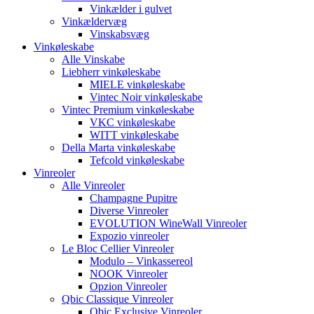
Vinkælder i gulvet
Vinkældervæg
Vinskabsvæg
Vinkøleskabe
Alle Vinskabe
Liebherr vinkøleskabe
MIELE vinkøleskabe
Vintec Noir vinkøleskabe
Vintec Premium vinkøleskabe
VKC vinkøleskabe
WITT vinkøleskabe
Della Marta vinkøleskabe
Tefcold vinkøleskabe
Vinreoler
Alle Vinreoler
Champagne Pupitre
Diverse Vinreoler
EVOLUTION WineWall Vinreoler
Expozio vinreoler
Le Bloc Cellier Vinreoler
Modulo – Vinkassereol
NOOK Vinreoler
Opzion Vinreoler
Qbic Classique Vinreoler
Qbic Exclusive Vinreoler