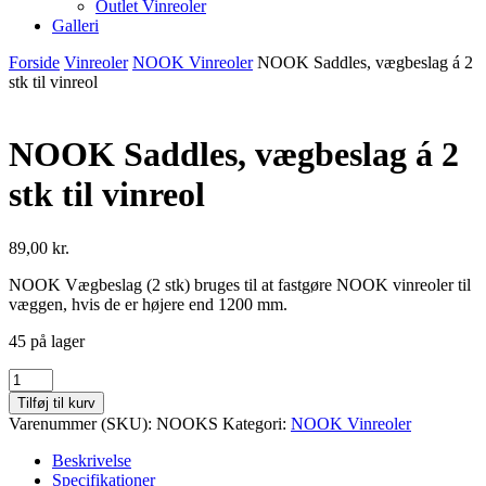
Outlet Vinreoler
Galleri
Forside
Vinreoler
NOOK Vinreoler
NOOK Saddles, vægbeslag á 2
stk til vinreol
NOOK Saddles, vægbeslag á 2
stk til vinreol
89,00
kr.
NOOK Vægbeslag (2 stk) bruges til at fastgøre NOOK vinreoler til
væggen, hvis de er højere end 1200 mm.
45 på lager
NOOK
Saddles,
Tilføj til kurv
vægbeslag
Varenummer (SKU):
NOOKS
Kategori:
NOOK Vinreoler
á
2
Beskrivelse
stk
Specifikationer