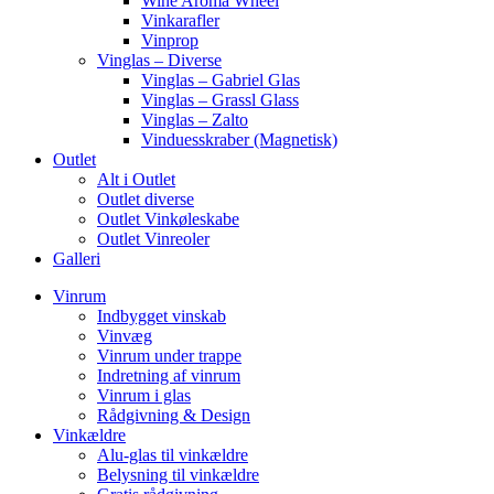
Wine Aroma Wheel
Vinkarafler
Vinprop
Vinglas – Diverse
Vinglas – Gabriel Glas
Vinglas – Grassl Glass
Vinglas – Zalto
Vinduesskraber (Magnetisk)
Outlet
Alt i Outlet
Outlet diverse
Outlet Vinkøleskabe
Outlet Vinreoler
Galleri
Vinrum
Indbygget vinskab
Vinvæg
Vinrum under trappe
Indretning af vinrum
Vinrum i glas
Rådgivning & Design
Vinkældre
Alu-glas til vinkældre
Belysning til vinkældre