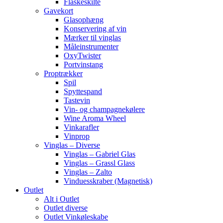
Flaskeskilte
Gavekort
Glasophæng
Konservering af vin
Mærker til vinglas
Måleinstrumenter
OxyTwister
Portvinstang
Proptrækker
Spil
Spyttespand
Tastevin
Vin- og champagnekølere
Wine Aroma Wheel
Vinkarafler
Vinprop
Vinglas – Diverse
Vinglas – Gabriel Glas
Vinglas – Grassl Glass
Vinglas – Zalto
Vinduesskraber (Magnetisk)
Outlet
Alt i Outlet
Outlet diverse
Outlet Vinkøleskabe