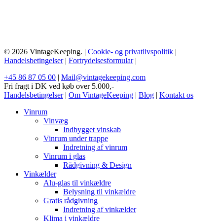
© 2026 VintageKeeping. |
Cookie- og privatlivspolitik
|
Handelsbetingelser
|
Fortrydelsesformular
|
+45 86 87 05 00
|
Mail@vintagekeeping.com
Fri fragt i DK ved køb over 5.000,-
Handelsbetingelser
|
Om VintageKeeping
|
Blog
|
Kontakt os
Vinrum
Vinvæg
Indbygget vinskab
Vinrum under trappe
Indretning af vinrum
Vinrum i glas
Rådgivning & Design
Vinkælder
Alu-glas til vinkældre
Belysning til vinkældre
Gratis rådgivning
Indretning af vinkælder
Klima i vinkældre