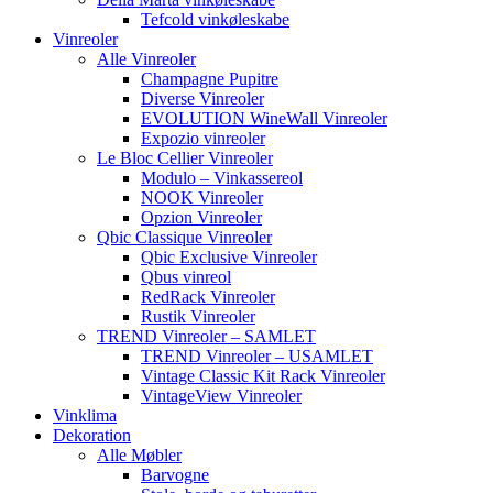
Tefcold vinkøleskabe
Vinreoler
Alle Vinreoler
Champagne Pupitre
Diverse Vinreoler
EVOLUTION WineWall Vinreoler
Expozio vinreoler
Le Bloc Cellier Vinreoler
Modulo – Vinkassereol
NOOK Vinreoler
Opzion Vinreoler
Qbic Classique Vinreoler
Qbic Exclusive Vinreoler
Qbus vinreol
RedRack Vinreoler
Rustik Vinreoler
TREND Vinreoler – SAMLET
TREND Vinreoler – USAMLET
Vintage Classic Kit Rack Vinreoler
VintageView Vinreoler
Vinklima
Dekoration
Alle Møbler
Barvogne