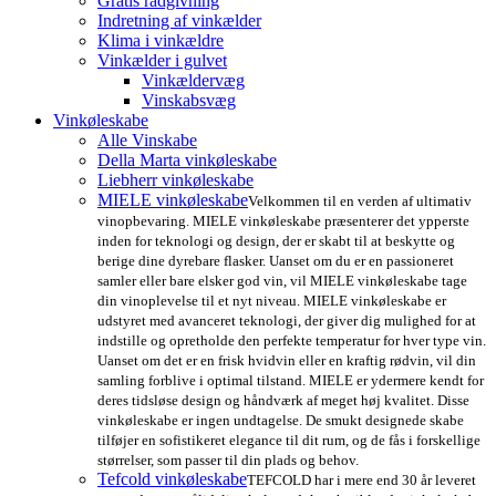
Gratis rådgivning
Indretning af vinkælder
Klima i vinkældre
Vinkælder i gulvet
Vinkældervæg
Vinskabsvæg
Vinkøleskabe
Alle Vinskabe
Della Marta vinkøleskabe
Liebherr vinkøleskabe
MIELE vinkøleskabe
Velkommen til en verden af ultimativ
vinopbevaring. MIELE vinkøleskabe præsenterer det ypperste
inden for teknologi og design, der er skabt til at beskytte og
berige dine dyrebare flasker. Uanset om du er en passioneret
samler eller bare elsker god vin, vil MIELE vinkøleskabe tage
din vinoplevelse til et nyt niveau. MIELE vinkøleskabe er
udstyret med avanceret teknologi, der giver dig mulighed for at
indstille og opretholde den perfekte temperatur for hver type vin.
Uanset om det er en frisk hvidvin eller en kraftig rødvin, vil din
samling forblive i optimal tilstand. MIELE er ydermere kendt for
deres tidsløse design og håndværk af meget høj kvalitet. Disse
vinkøleskabe er ingen undtagelse. De smukt designede skabe
tilføjer en sofistikeret elegance til dit rum, og de fås i forskellige
størrelser, som passer til din plads og behov.
Tefcold vinkøleskabe
TEFCOLD har i mere end 30 år leveret