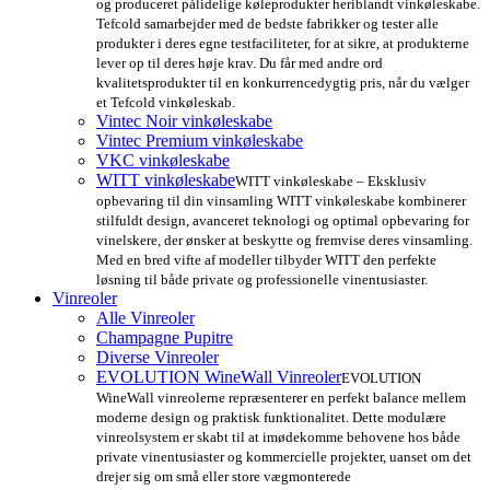
og produceret pålidelige køleprodukter heriblandt vinkøleskabe.
Tefcold samarbejder med de bedste fabrikker og tester alle
produkter i deres egne testfaciliteter, for at sikre, at produkterne
lever op til deres høje krav. Du får med andre ord
kvalitetsprodukter til en konkurrencedygtig pris, når du vælger
et Tefcold vinkøleskab.
Vintec Noir vinkøleskabe
Vintec Premium vinkøleskabe
VKC vinkøleskabe
WITT vinkøleskabe
WITT vinkøleskabe – Eksklusiv
opbevaring til din vinsamling WITT vinkøleskabe kombinerer
stilfuldt design, avanceret teknologi og optimal opbevaring for
vinelskere, der ønsker at beskytte og fremvise deres vinsamling.
Med en bred vifte af modeller tilbyder WITT den perfekte
løsning til både private og professionelle vinentusiaster.
Vinreoler
Alle Vinreoler
Champagne Pupitre
Diverse Vinreoler
EVOLUTION WineWall Vinreoler
EVOLUTION
WineWall vinreolerne repræsenterer en perfekt balance mellem
moderne design og praktisk funktionalitet. Dette modulære
vinreolsystem er skabt til at imødekomme behovene hos både
private vinentusiaster og kommercielle projekter, uanset om det
drejer sig om små eller store vægmonterede