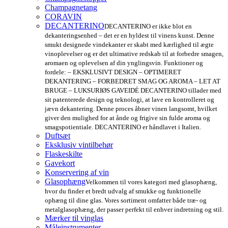
Champagnetang
CORAVIN
DECANTERINO
DECANTERINO er ikke blot en
dekanteringsenhed – det er en hyldest til vinens kunst. Denne
smukt designede vindekanter er skabt med kærlighed til ægte
vinoplevelser og er det ultimative redskab til at forbedre smagen,
aromaen og oplevelsen af din ynglingsvin. Funktioner og
fordele: – EKSKLUSIVT DESIGN – OPTIMERET
DEKANTERING – FORBEDRET SMAG OG AROMA – LET AT
BRUGE – LUKSURIØS GAVEIDÉ DECANTERINO tillader med
sit patenterede design og teknologi, at lave en kontrolleret og
jævn dekantering. Denne proces åbner vinen langsomt, hvilket
giver den mulighed for at ånde og frigive sin fulde aroma og
smagspotientiale. DECANTERINO er håndlavet i Italien.
Duftsæt
Eksklusiv vintilbehør
Flaskeskilte
Gavekort
Konservering af vin
Glasophæng
Velkommen til vores kategori med glasophæng,
hvor du finder et bredt udvalg af smukke og funktionelle
ophæng til dine glas. Vores sortiment omfatter både træ- og
metalglasophæng, der passer perfekt til enhver indretning og stil.
Mærker til vinglas
Måleinstrumenter