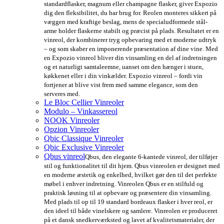
standardflasker, magnum eller champagne flasker, giver Expozio
dig den fleksibilitet, du har brug for. Reolen monteres sikkert på
væggen med kraftige beslag, mens de specialudformede stål-
arme holder flaskerne stabilt og præcist på plads. Resultatet er en
vinreol, der kombinerer tryg opbevaring med et moderne udtryk
– og som skaber en imponerende præsentation af dine vine. Med
en Expozio vinreol bliver din vinsamling en del af indretningen
og et naturligt samtaleemne, uanset om den hænger i stuen,
køkkenet eller i din vinkælder. Expozio vinreol – fordi vin
fortjener at blive vist frem med samme elegance, som den
serveres med.
Le Bloc Cellier Vinreoler
Modulo – Vinkassereol
NOOK Vinreoler
Opzion Vinreoler
Qbic Classique Vinreoler
Qbic Exclusive Vinreoler
Qbus vinreol
Qbus, den elegante 6-kantede vinreol, der tilføjer
stil og funktionalitet til dit hjem. Qbus vinreolen er designet med
en moderne æstetik og enkelhed, hvilket gør den til det perfekte
møbel i enhver indretning. Vinreolen Qbus er en stilfuld og
praktisk løsning til at opbevare og præsentere din vinsamling.
Med plads til op til 19 standard bordeaux flasker i hver reol, er
den ideel til både vinelskere og samlere. Vinreolen er produceret
på et dansk snedkerværksted og lavet af kvalitetsmaterialer, der