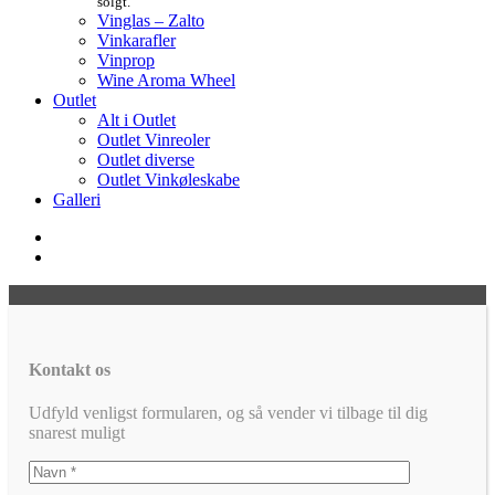
solgt.
Vinglas – Zalto
Vinkarafler
Vinprop
Wine Aroma Wheel
Outlet
Alt i Outlet
Outlet Vinreoler
Outlet diverse
Outlet Vinkøleskabe
Galleri
Kontakt os
Udfyld venligst formularen, og så vender vi tilbage til dig
snarest muligt