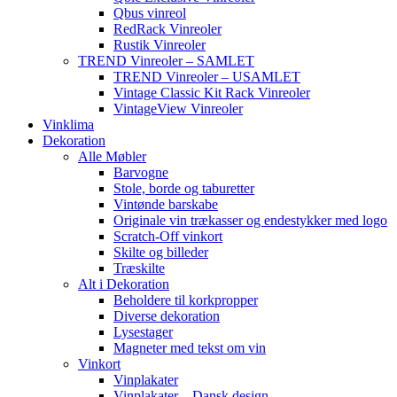
Qbus vinreol
RedRack Vinreoler
Rustik Vinreoler
TREND Vinreoler – SAMLET
TREND Vinreoler – USAMLET
Vintage Classic Kit Rack Vinreoler
VintageView Vinreoler
Vinklima
Dekoration
Alle Møbler
Barvogne
Stole, borde og taburetter
Vintønde barskabe
Originale vin trækasser og endestykker med logo
Scratch-Off vinkort
Skilte og billeder
Træskilte
Alt i Dekoration
Beholdere til korkpropper
Diverse dekoration
Lysestager
Magneter med tekst om vin
Vinkort
Vinplakater
Vinplakater – Dansk design