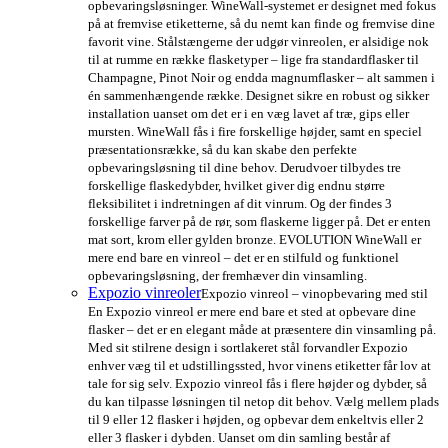
opbevaringsløsninger. WineWall-systemet er designet med fokus
på at fremvise etiketterne, så du nemt kan finde og fremvise dine
favorit vine. Stålstængerne der udgør vinreolen, er alsidige nok
til at rumme en række flasketyper – lige fra standardflasker til
Champagne, Pinot Noir og endda magnumflasker – alt sammen i
én sammenhængende række. Designet sikre en robust og sikker
installation uanset om det er i en væg lavet af træ, gips eller
mursten. WineWall fås i fire forskellige højder, samt en speciel
præsentationsrække, så du kan skabe den perfekte
opbevaringsløsning til dine behov. Derudvoer tilbydes tre
forskellige flaskedybder, hvilket giver dig endnu større
fleksibilitet i indretningen af dit vinrum. Og der findes 3
forskellige farver på de rør, som flaskerne ligger på. Det er enten
mat sort, krom eller gylden bronze. EVOLUTION WineWall er
mere end bare en vinreol – det er en stilfuld og funktionel
opbevaringsløsning, der fremhæver din vinsamling.
Expozio vinreoler
Expozio vinreol – vinopbevaring med stil
En Expozio vinreol er mere end bare et sted at opbevare dine
flasker – det er en elegant måde at præsentere din vinsamling på.
Med sit stilrene design i sortlakeret stål forvandler Expozio
enhver væg til et udstillingssted, hvor vinens etiketter får lov at
tale for sig selv. Expozio vinreol fås i flere højder og dybder, så
du kan tilpasse løsningen til netop dit behov. Vælg mellem plads
til 9 eller 12 flasker i højden, og opbevar dem enkeltvis eller 2
eller 3 flasker i dybden. Uanset om din samling består af