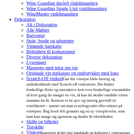
Wine Guardian ducted vinklimaanlæg
Wine Guardian Single Unit vinklimaanlæg
WineMaster vinklimaanlæg
Dekoration
Alt i Dekoration
Alle Møbler
Barvogne
Stole, borde og taburetter
Vintønde barskabe
Beholdere til korkpropper
Diverse dekoration
Lysestager
Magneter med tekst om vin
Originale vin trækasser og endestykker med logo
Scratch-Off vinkort
Gør din vinrejse både lærerig og
underholdende med Scratch-off vinkortene. Der findes
forskellige flotte og interaktive kort over forskellige vinområder,
så hver gang du smager en vin, så kan du skrabe området vinen
stammer fra fri. Kortene er en sjov og lærerig gaveidé til
vinelskeren – uanset om man er nybegynder eller erfaren på
vinrejsen. Bag hvert felt gemmer sig en ny vinoplevelse, som
man kan smage sig igennem og skrabe fri efterhånden
Skilte og billeder
Træskilte
Vinkort
Inspireret af det rige landskab og kulturen i vinregioner