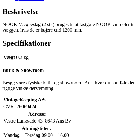
til
vinreol
Beskrivelse
antal
NOOK Vægbeslag (2 stk) bruges til at fastgøre NOOK vinreoler til
væggen, hvis de er højere end 1200 mm.
Specifikationer
Vægt
0,2 kg
Butik & Showroom
Besøg vores fysiske butik og showroom i Ans, hvor du kan føle den
rigtige vinkælderstemning.
VintageKeeping A/S
CVR: 26069424
Adresse:
Vestre Langgade 43, 8643 Ans By
Åbningstider:
Mandag – Torsdag
09.00 – 16.00