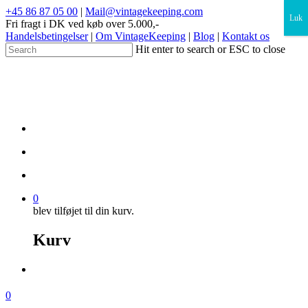
×
+45 86 87 05 00
|
Mail@vintagekeeping.com
Luk
Fri fragt i DK ved køb over 5.000,-
Handelsbetingelser
|
Om VintageKeeping
|
Blog
|
Kontakt os
Hit enter to search or ESC to close
0
blev tilføjet til din kurv.
Kurv
0