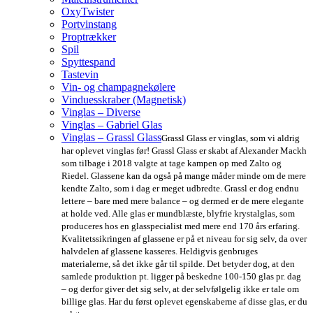
OxyTwister
Portvinstang
Proptrækker
Spil
Spyttespand
Tastevin
Vin- og champagnekølere
Vinduesskraber (Magnetisk)
Vinglas – Diverse
Vinglas – Gabriel Glas
Vinglas – Grassl Glass
Grassl Glass er vinglas, som vi aldrig
har oplevet vinglas før! Grassl Glass er skabt af Alexander Mackh
som tilbage i 2018 valgte at tage kampen op med Zalto og
Riedel. Glassene kan da også på mange måder minde om de mere
kendte Zalto, som i dag er meget udbredte. Grassl er dog endnu
lettere – bare med mere balance – og dermed er de mere elegante
at holde ved. Alle glas er mundblæste, blyfrie krystalglas, som
produceres hos en glasspecialist med mere end 170 års erfaring.
Kvalitetssikringen af glassene er på et niveau for sig selv, da over
halvdelen af glassene kasseres. Heldigvis genbruges
materialerne, så det ikke går til spilde. Det betyder dog, at den
samlede produktion pt. ligger på beskedne 100-150 glas pr. dag
– og derfor giver det sig selv, at der selvfølgelig ikke er tale om
billige glas. Har du først oplevet egenskaberne af disse glas, er du