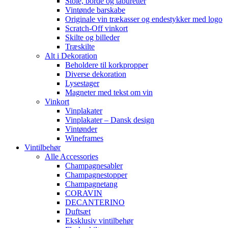
Stole, borde og taburetter
Vintønde barskabe
Originale vin trækasser og endestykker med logo
Scratch-Off vinkort
Skilte og billeder
Træskilte
Alt i Dekoration
Beholdere til korkpropper
Diverse dekoration
Lysestager
Magneter med tekst om vin
Vinkort
Vinplakater
Vinplakater – Dansk design
Vintønder
Wineframes
Vintilbehør
Alle Accessories
Champagnesabler
Champagnestopper
Champagnetang
CORAVIN
DECANTERINO
Duftsæt
Eksklusiv vintilbehør