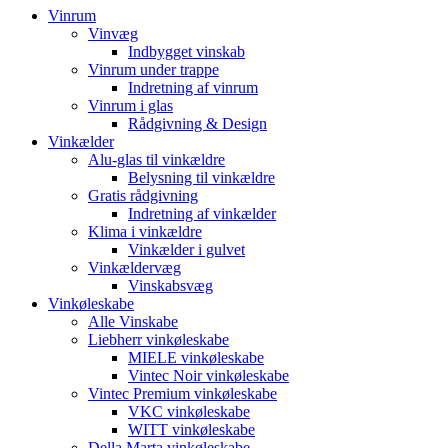
Vinrum
Vinvæg
Indbygget vinskab
Vinrum under trappe
Indretning af vinrum
Vinrum i glas
Rådgivning & Design
Vinkælder
Alu-glas til vinkældre
Belysning til vinkældre
Gratis rådgivning
Indretning af vinkælder
Klima i vinkældre
Vinkælder i gulvet
Vinkældervæg
Vinskabsvæg
Vinkøleskabe
Alle Vinskabe
Liebherr vinkøleskabe
MIELE vinkøleskabe
Vintec Noir vinkøleskabe
Vintec Premium vinkøleskabe
VKC vinkøleskabe
WITT vinkøleskabe
Della Marta vinkøleskabe