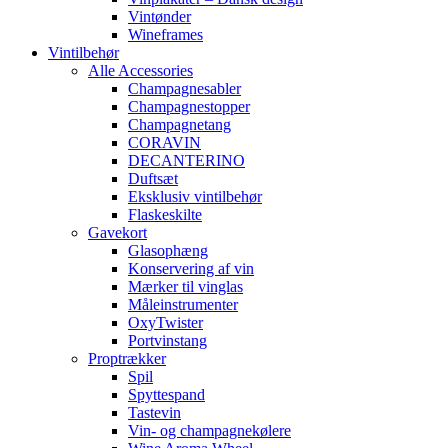
Vintønder
Wineframes
Vintilbehør
Alle Accessories
Champagnesabler
Champagnestopper
Champagnetang
CORAVIN
DECANTERINO
Duftsæt
Eksklusiv vintilbehør
Flaskeskilte
Gavekort
Glasophæng
Konservering af vin
Mærker til vinglas
Måleinstrumenter
OxyTwister
Portvinstang
Proptrækker
Spil
Spyttespand
Tastevin
Vin- og champagnekølere