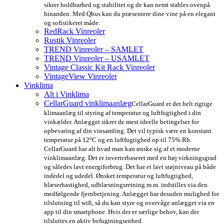
sikrer holdbarhed og stabilitet og de kan nemt stables ovenpå
hinanden. Med Qbus kan du præsentere dine vine på en elegant
og sofistikeret måde.
RedRack Vinreoler
Rustik Vinreoler
TREND Vinreoler – SAMLET
TREND Vinreoler – USAMLET
Vintage Classic Kit Rack Vinreoler
VintageView Vinreoler
Vinklima
Alt i Vinklima
CellarGuard vinklimaanlæg
CellarGuard er det helt rigtige
klimaanlæg til styring af temperatur og luftfugtighed i din
vinkælder. Anlægget sikrer de mest ideelle betingelser for
opbevaring af din vinsamling. Det vil typisk være en konstant
temperatur på 12°C og en luftfugtighed op til 75% Rh.
CellarGuard har alt hvad man kan ønske sig af et moderne
vinklimaanlæg. Det er inverterbaseret med en høj virkningsgrad
og således lavt energiforbrug. Det har et lavt støjniveau på både
indedel og udedel. Ønsket temperatur og luftfugtighed,
blæserhastighed, udblæsningsretning m.m. indstilles via den
medfølgende fjernbetjening. Anlægget har desuden mulighed for
tilslutning til wifi, så du kan styre og overvåge anlægget via en
app til din smartphone. Hvis der er særlige behov, kan der
tilsluttes en aktiv befugtningsenhed.