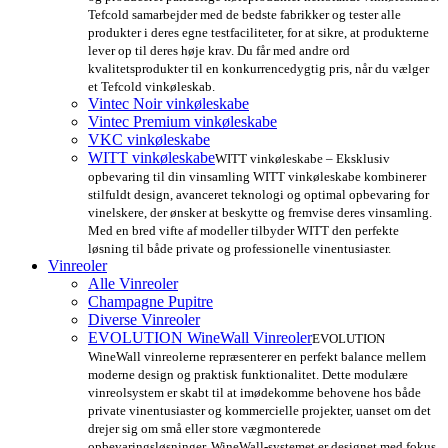
Tefcold samarbejder med de bedste fabrikker og tester alle
produkter i deres egne testfaciliteter, for at sikre, at produkterne
lever op til deres høje krav. Du får med andre ord
kvalitetsprodukter til en konkurrencedygtig pris, når du vælger
et Tefcold vinkøleskab.
Vintec Noir vinkøleskabe
Vintec Premium vinkøleskabe
VKC vinkøleskabe
WITT vinkøleskabe
WITT vinkøleskabe – Eksklusiv
opbevaring til din vinsamling WITT vinkøleskabe kombinerer
stilfuldt design, avanceret teknologi og optimal opbevaring for
vinelskere, der ønsker at beskytte og fremvise deres vinsamling.
Med en bred vifte af modeller tilbyder WITT den perfekte
løsning til både private og professionelle vinentusiaster.
Vinreoler
Alle Vinreoler
Champagne Pupitre
Diverse Vinreoler
EVOLUTION WineWall Vinreoler
EVOLUTION
WineWall vinreolerne repræsenterer en perfekt balance mellem
moderne design og praktisk funktionalitet. Dette modulære
vinreolsystem er skabt til at imødekomme behovene hos både
private vinentusiaster og kommercielle projekter, uanset om det
drejer sig om små eller store vægmonterede
opbevaringsløsninger. WineWall-systemet er designet med fokus