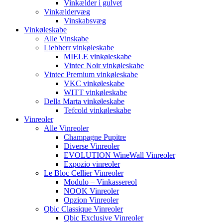
Vinkælder i gulvet
Vinkældervæg
Vinskabsvæg
Vinkøleskabe
Alle Vinskabe
Liebherr vinkøleskabe
MIELE vinkøleskabe
Vintec Noir vinkøleskabe
Vintec Premium vinkøleskabe
VKC vinkøleskabe
WITT vinkøleskabe
Della Marta vinkøleskabe
Tefcold vinkøleskabe
Vinreoler
Alle Vinreoler
Champagne Pupitre
Diverse Vinreoler
EVOLUTION WineWall Vinreoler
Expozio vinreoler
Le Bloc Cellier Vinreoler
Modulo – Vinkassereol
NOOK Vinreoler
Opzion Vinreoler
Qbic Classique Vinreoler
Qbic Exclusive Vinreoler