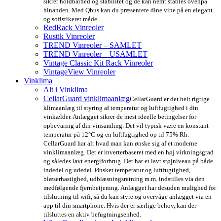
sikrer holdbarhed og stabilitet og de kan nemt stables ovenpå
hinanden. Med Qbus kan du præsentere dine vine på en elegant
og sofistikeret måde.
RedRack Vinreoler
Rustik Vinreoler
TREND Vinreoler – SAMLET
TREND Vinreoler – USAMLET
Vintage Classic Kit Rack Vinreoler
VintageView Vinreoler
Vinklima
Alt i Vinklima
CellarGuard vinklimaanlæg
CellarGuard er det helt rigtige
klimaanlæg til styring af temperatur og luftfugtighed i din
vinkælder. Anlægget sikrer de mest ideelle betingelser for
opbevaring af din vinsamling. Det vil typisk være en konstant
temperatur på 12°C og en luftfugtighed op til 75% Rh.
CellarGuard har alt hvad man kan ønske sig af et moderne
vinklimaanlæg. Det er inverterbaseret med en høj virkningsgrad
og således lavt energiforbrug. Det har et lavt støjniveau på både
indedel og udedel. Ønsket temperatur og luftfugtighed,
blæserhastighed, udblæsningsretning m.m. indstilles via den
medfølgende fjernbetjening. Anlægget har desuden mulighed for
tilslutning til wifi, så du kan styre og overvåge anlægget via en
app til din smartphone. Hvis der er særlige behov, kan der
tilsluttes en aktiv befugtningsenhed.