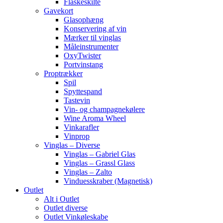
Flaskeskilte
Gavekort
Glasophæng
Konservering af vin
Mærker til vinglas
Måleinstrumenter
OxyTwister
Portvinstang
Proptrækker
Spil
Spyttespand
Tastevin
Vin- og champagnekølere
Wine Aroma Wheel
Vinkarafler
Vinprop
Vinglas – Diverse
Vinglas – Gabriel Glas
Vinglas – Grassl Glass
Vinglas – Zalto
Vinduesskraber (Magnetisk)
Outlet
Alt i Outlet
Outlet diverse
Outlet Vinkøleskabe