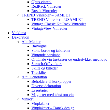
Qbus vinreol
RedRack Vinreoler
Rustik Vinreoler
TREND Vinreoler – SAMLET
TREND Vinreoler – USAMLET
Vintage Classic Kit Rack Vinreoler
VintageView Vinreoler
Vinklima
Dekoration
Alle Møbler
Barvogne
Stole, borde og taburetter
Vintønde barskabe
Originale vin trækasser og endestykker med logo
Scratch-Off vinkort
Skilte og billeder
Træskilte
Alt i Dekoration
Beholdere til korkpropper
Diverse dekoration
Lysestager
Magneter med tekst om vin
Vinkort
Vinplakater
Vinplakater – Dansk design