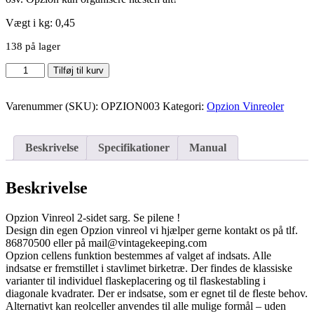
Vægt i kg: 0,45
138 på lager
Opzion
Tilføj til kurv
2-
sidet
Varenummer (SKU):
OPZION003
Kategori:
Opzion Vinreoler
Sarg
(beslag)
til
vinreol
Beskrivelse
Specifikationer
Manual
antal
Beskrivelse
Opzion Vinreol 2-sidet sarg. Se pilene !
Design din egen Opzion vinreol vi hjælper gerne kontakt os på tlf.
86870500 eller på mail@vintagekeeping.com
Opzion cellens funktion bestemmes af valget af indsats. Alle
indsatse er fremstillet i stavlimet birketræ. Der findes de klassiske
varianter til individuel flaskeplacering og til flaskestabling i
diagonale kvadrater. Der er indsatse, som er egnet til de fleste behov.
Alternativt kan reolceller anvendes til alle mulige formål – uden