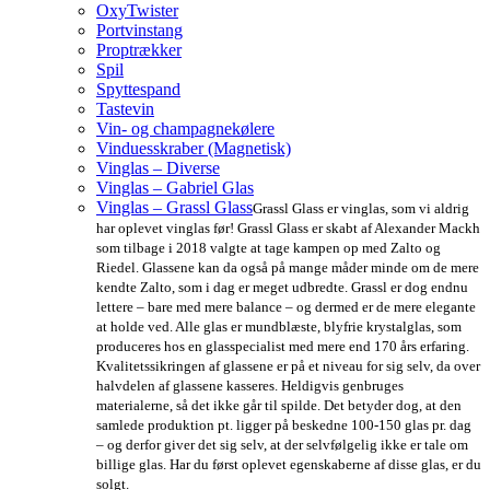
OxyTwister
Portvinstang
Proptrækker
Spil
Spyttespand
Tastevin
Vin- og champagnekølere
Vinduesskraber (Magnetisk)
Vinglas – Diverse
Vinglas – Gabriel Glas
Vinglas – Grassl Glass
Grassl Glass er vinglas, som vi aldrig
har oplevet vinglas før! Grassl Glass er skabt af Alexander Mackh
som tilbage i 2018 valgte at tage kampen op med Zalto og
Riedel. Glassene kan da også på mange måder minde om de mere
kendte Zalto, som i dag er meget udbredte. Grassl er dog endnu
lettere – bare med mere balance – og dermed er de mere elegante
at holde ved. Alle glas er mundblæste, blyfrie krystalglas, som
produceres hos en glasspecialist med mere end 170 års erfaring.
Kvalitetssikringen af glassene er på et niveau for sig selv, da over
halvdelen af glassene kasseres. Heldigvis genbruges
materialerne, så det ikke går til spilde. Det betyder dog, at den
samlede produktion pt. ligger på beskedne 100-150 glas pr. dag
– og derfor giver det sig selv, at der selvfølgelig ikke er tale om
billige glas. Har du først oplevet egenskaberne af disse glas, er du
solgt.