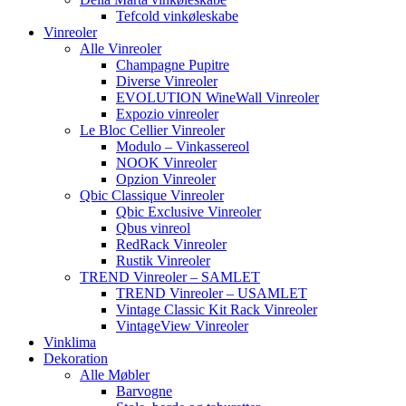
Tefcold vinkøleskabe
Vinreoler
Alle Vinreoler
Champagne Pupitre
Diverse Vinreoler
EVOLUTION WineWall Vinreoler
Expozio vinreoler
Le Bloc Cellier Vinreoler
Modulo – Vinkassereol
NOOK Vinreoler
Opzion Vinreoler
Qbic Classique Vinreoler
Qbic Exclusive Vinreoler
Qbus vinreol
RedRack Vinreoler
Rustik Vinreoler
TREND Vinreoler – SAMLET
TREND Vinreoler – USAMLET
Vintage Classic Kit Rack Vinreoler
VintageView Vinreoler
Vinklima
Dekoration
Alle Møbler
Barvogne