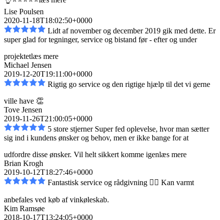
Lise Poulsen
2020-11-18T18:02:50+0000
Lidt af november og december 2019 gik med dette. Er
super glad for tegninger, service og bistand
før - efter og under
projektet
læs mere
Michael Jensen
2019-12-20T19:11:00+0000
Rigtig go service og den rigtige hjælp til det vi gerne
ville have 👏
Tove Jensen
2019-11-26T21:00:05+0000
5 store stjerner Super fed oplevelse, hvor man sætter
sig ind i kundens ønsker og behov, men er
ikke bange for at
udfordre disse ønsker. Vil helt sikkert komme igen
læs mere
Brian Krogh
2019-10-12T18:27:46+0000
Fantastisk service og rådgivning 👌🏼 Kan varmt
anbefales ved køb af vinkøleskab.
Kim Ramsøe
2018-10-17T13:24:05+0000