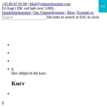
×
+45 86 87 05 00
|
Mail@vintagekeeping.com
Luk
Fri fragt i DK ved køb over 5.000,-
Handelsbetingelser
|
Om VintageKeeping
|
Blog
|
Kontakt os
Hit enter to search or ESC to close
0
blev tilføjet til din kurv.
Kurv
0