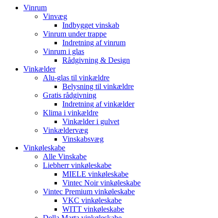
Vinrum
Vinvæg
Indbygget vinskab
Vinrum under trappe
Indretning af vinrum
Vinrum i glas
Rådgivning & Design
Vinkælder
Alu-glas til vinkældre
Belysning til vinkældre
Gratis rådgivning
Indretning af vinkælder
Klima i vinkældre
Vinkælder i gulvet
Vinkældervæg
Vinskabsvæg
Vinkøleskabe
Alle Vinskabe
Liebherr vinkøleskabe
MIELE vinkøleskabe
Vintec Noir vinkøleskabe
Vintec Premium vinkøleskabe
VKC vinkøleskabe
WITT vinkøleskabe
Della Marta vinkøleskabe