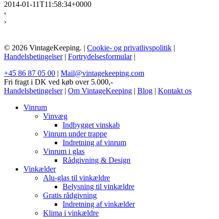
2014-01-11T11:58:34+0000
‹
›
© 2026 VintageKeeping. |
Cookie- og privatlivspolitik
|
Handelsbetingelser
|
Fortrydelsesformular
|
+45 86 87 05 00
|
Mail@vintagekeeping.com
Fri fragt i DK ved køb over 5.000,-
Handelsbetingelser
|
Om VintageKeeping
|
Blog
|
Kontakt os
Vinrum
Vinvæg
Indbygget vinskab
Vinrum under trappe
Indretning af vinrum
Vinrum i glas
Rådgivning & Design
Vinkælder
Alu-glas til vinkældre
Belysning til vinkældre
Gratis rådgivning
Indretning af vinkælder
Klima i vinkældre