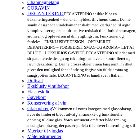
Champagnetang
CORAVIN
DECANTERINO
DECANTERINO er ikke blot en
dekanteringsenhed – det er en hyldest til vinens kunst. Denne
smukt designede vindekanter er skabt med kærlighed til ægte
vinoplevelser og er det ultimative redskab til at forbedre smagen,
aromaen og oplevelsen af din ynglingsvin. Funktioner og
fordele: – EKSKLUSIVT DESIGN – OPTIMERET
DEKANTERING – FORBEDRET SMAG OG AROMA – LET AT
BRUGE – LUKSURIØS GAVEIDÉ DECANTERINO tillader med
sit patenterede design og teknologi, at lave en kontrolleret og
jævn dekantering. Denne proces åbner vinen langsomt, hvilket
giver den mulighed for at ånde og frigive sin fulde aroma og
smagspotientiale. DECANTERINO er håndlavet i Italien.
Duftsæt
Eksklusiv vintilbehør
Flaskeskilte
Gavekort
Konservering af vin
Glasophæng
Velkommen til vores kategori med glasophæng,
hvor du finder et bredt udvalg af smukke og funktionelle
ophæng til dine glas. Vores sortiment omfatter både træ- og
metalglasophæng, der passer perfekt til enhver indretning og stil.
Mærker til vinglas
Måleinstrumenter