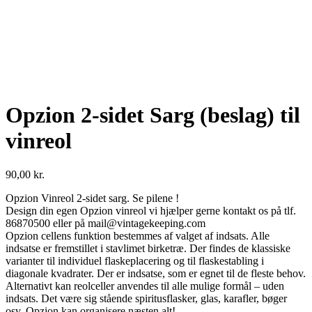
Opzion 2-sidet Sarg (beslag) til
vinreol
90,00
kr.
Opzion Vinreol 2-sidet sarg. Se pilene !
Design din egen Opzion vinreol vi hjælper gerne kontakt os på tlf.
86870500 eller på mail@vintagekeeping.com
Opzion cellens funktion bestemmes af valget af indsats. Alle
indsatse er fremstillet i stavlimet birketræ. Der findes de klassiske
varianter til individuel flaskeplacering og til flaskestabling i
diagonale kvadrater. Der er indsatse, som er egnet til de fleste behov.
Alternativt kan reolceller anvendes til alle mulige formål – uden
indsats. Det være sig stående spiritusflasker, glas, karafler, bøger
osv. Opzion kan organisere næsten alt!