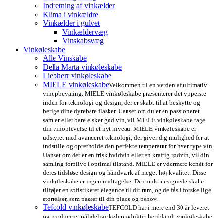
Indretning af vinkælder
Klima i vinkældre
Vinkælder i gulvet
Vinkældervæg
Vinskabsvæg
Vinkøleskabe
Alle Vinskabe
Della Marta vinkøleskabe
Liebherr vinkøleskabe
MIELE vinkøleskabe
Velkommen til en verden af ultimativ
vinopbevaring. MIELE vinkøleskabe præsenterer det ypperste
inden for teknologi og design, der er skabt til at beskytte og
berige dine dyrebare flasker. Uanset om du er en passioneret
samler eller bare elsker god vin, vil MIELE vinkøleskabe tage
din vinoplevelse til et nyt niveau. MIELE vinkøleskabe er
udstyret med avanceret teknologi, der giver dig mulighed for at
indstille og opretholde den perfekte temperatur for hver type vin.
Uanset om det er en frisk hvidvin eller en kraftig rødvin, vil din
samling forblive i optimal tilstand. MIELE er ydermere kendt for
deres tidsløse design og håndværk af meget høj kvalitet. Disse
vinkøleskabe er ingen undtagelse. De smukt designede skabe
tilføjer en sofistikeret elegance til dit rum, og de fås i forskellige
størrelser, som passer til din plads og behov.
Tefcold vinkøleskabe
TEFCOLD har i mere end 30 år leveret
og produceret pålidelige køleprodukter heriblandt vinkøleskabe.