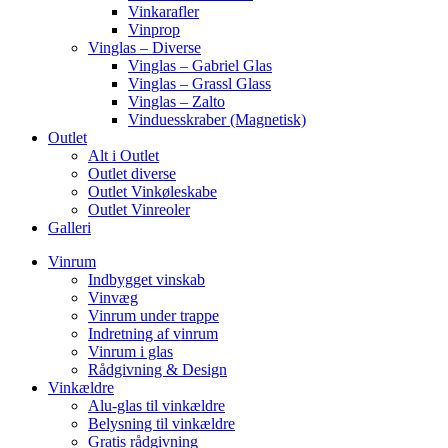
Vinkarafler
Vinprop
Vinglas – Diverse
Vinglas – Gabriel Glas
Vinglas – Grassl Glass
Vinglas – Zalto
Vinduesskraber (Magnetisk)
Outlet
Alt i Outlet
Outlet diverse
Outlet Vinkøleskabe
Outlet Vinreoler
Galleri
Vinrum
Indbygget vinskab
Vinvæg
Vinrum under trappe
Indretning af vinrum
Vinrum i glas
Rådgivning & Design
Vinkældre
Alu-glas til vinkældre
Belysning til vinkældre
Gratis rådgivning