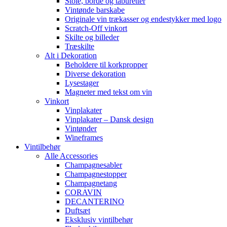
Stole, borde og taburetter
Vintønde barskabe
Originale vin trækasser og endestykker med logo
Scratch-Off vinkort
Skilte og billeder
Træskilte
Alt i Dekoration
Beholdere til korkpropper
Diverse dekoration
Lysestager
Magneter med tekst om vin
Vinkort
Vinplakater
Vinplakater – Dansk design
Vintønder
Wineframes
Vintilbehør
Alle Accessories
Champagnesabler
Champagnestopper
Champagnetang
CORAVIN
DECANTERINO
Duftsæt
Eksklusiv vintilbehør