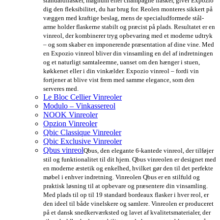
standardflasker, magnum eller champagne flasker, giver Expozio
dig den fleksibilitet, du har brug for. Reolen monteres sikkert på
væggen med kraftige beslag, mens de specialudformede stål-
arme holder flaskerne stabilt og præcist på plads. Resultatet er en
vinreol, der kombinerer tryg opbevaring med et moderne udtryk
– og som skaber en imponerende præsentation af dine vine. Med
en Expozio vinreol bliver din vinsamling en del af indretningen
og et naturligt samtaleemne, uanset om den hænger i stuen,
køkkenet eller i din vinkælder. Expozio vinreol – fordi vin
fortjener at blive vist frem med samme elegance, som den
serveres med.
Le Bloc Cellier Vinreoler
Modulo – Vinkassereol
NOOK Vinreoler
Opzion Vinreoler
Qbic Classique Vinreoler
Qbic Exclusive Vinreoler
Qbus vinreol
Qbus, den elegante 6-kantede vinreol, der tilføjer
stil og funktionalitet til dit hjem. Qbus vinreolen er designet med
en moderne æstetik og enkelhed, hvilket gør den til det perfekte
møbel i enhver indretning. Vinreolen Qbus er en stilfuld og
praktisk løsning til at opbevare og præsentere din vinsamling.
Med plads til op til 19 standard bordeaux flasker i hver reol, er
den ideel til både vinelskere og samlere. Vinreolen er produceret
på et dansk snedkerværksted og lavet af kvalitetsmaterialer, der