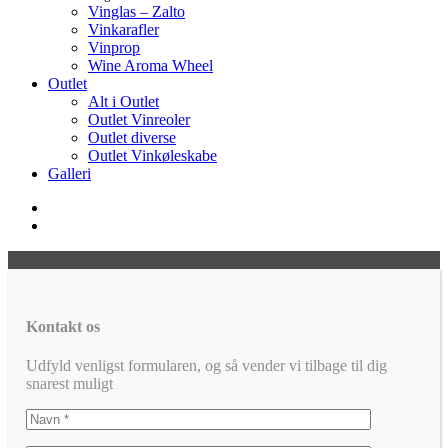
Vinglas – Zalto
Vinkarafler
Vinprop
Wine Aroma Wheel
Outlet
Alt i Outlet
Outlet Vinreoler
Outlet diverse
Outlet Vinkøleskabe
Galleri
Kontakt os
Udfyld venligst formularen, og så vender vi tilbage til dig
snarest muligt