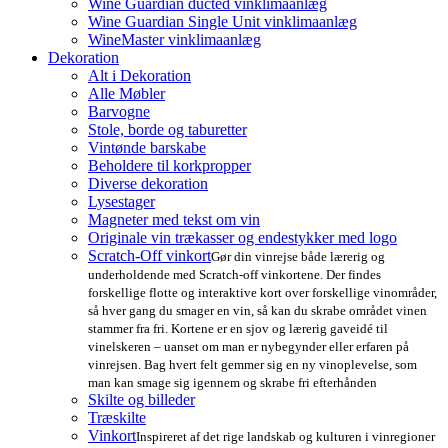
Wine Guardian ducted vinklimaanlæg
Wine Guardian Single Unit vinklimaanlæg
WineMaster vinklimaanlæg
Dekoration
Alt i Dekoration
Alle Møbler
Barvogne
Stole, borde og taburetter
Vintønde barskabe
Beholdere til korkpropper
Diverse dekoration
Lysestager
Magneter med tekst om vin
Originale vin trækasser og endestykker med logo
Scratch-Off vinkort
Gør din vinrejse både lærerig og
underholdende med Scratch-off vinkortene. Der findes
forskellige flotte og interaktive kort over forskellige vinområder,
så hver gang du smager en vin, så kan du skrabe området vinen
stammer fra fri. Kortene er en sjov og lærerig gaveidé til
vinelskeren – uanset om man er nybegynder eller erfaren på
vinrejsen. Bag hvert felt gemmer sig en ny vinoplevelse, som
man kan smage sig igennem og skrabe fri efterhånden
Skilte og billeder
Træskilte
Vinkort
Inspireret af det rige landskab og kulturen i vinregioner