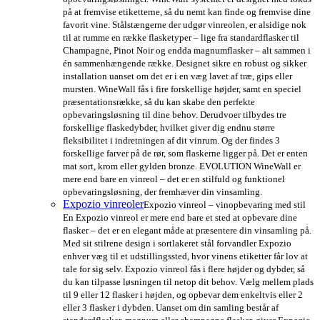
på at fremvise etiketterne, så du nemt kan finde og fremvise dine
favorit vine. Stålstængerne der udgør vinreolen, er alsidige nok
til at rumme en række flasketyper – lige fra standardflasker til
Champagne, Pinot Noir og endda magnumflasker – alt sammen i
én sammenhængende række. Designet sikre en robust og sikker
installation uanset om det er i en væg lavet af træ, gips eller
mursten. WineWall fås i fire forskellige højder, samt en speciel
præsentationsrække, så du kan skabe den perfekte
opbevaringsløsning til dine behov. Derudvoer tilbydes tre
forskellige flaskedybder, hvilket giver dig endnu større
fleksibilitet i indretningen af dit vinrum. Og der findes 3
forskellige farver på de rør, som flaskerne ligger på. Det er enten
mat sort, krom eller gylden bronze. EVOLUTION WineWall er
mere end bare en vinreol – det er en stilfuld og funktionel
opbevaringsløsning, der fremhæver din vinsamling.
Expozio vinreoler
Expozio vinreol – vinopbevaring med stil
En Expozio vinreol er mere end bare et sted at opbevare dine
flasker – det er en elegant måde at præsentere din vinsamling på.
Med sit stilrene design i sortlakeret stål forvandler Expozio
enhver væg til et udstillingssted, hvor vinens etiketter får lov at
tale for sig selv. Expozio vinreol fås i flere højder og dybder, så
du kan tilpasse løsningen til netop dit behov. Vælg mellem plads
til 9 eller 12 flasker i højden, og opbevar dem enkeltvis eller 2
eller 3 flasker i dybden. Uanset om din samling består af