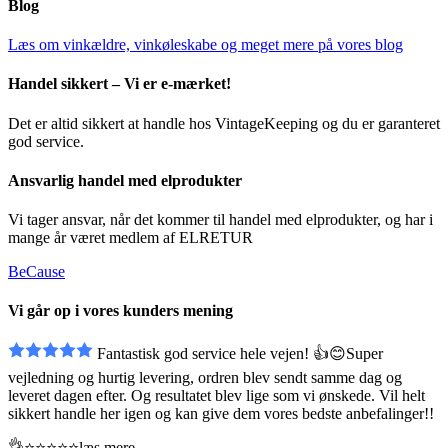
Blog
Læs om vinkældre, vinkøleskabe og meget mere på vores blog
Handel sikkert – Vi er e-mærket!
Det er altid sikkert at handle hos VintageKeeping og du er garanteret
god service.
Ansvarlig handel med elprodukter
Vi tager ansvar, når det kommer til handel med elprodukter, og har i
mange år været medlem af ELRETUR
BeCause
Vi går op i vores kunders mening
Fantastisk god service hele vejen! 👍😊Super
vejledning og hurtig levering, ordren blev sendt
samme dag og
leveret dagen efter. Og resultatet blev lige som vi ønskede. Vil helt
sikkert handle her igen og kan give dem vores bedste anbefalinger!!
👌⭐️⭐️⭐️⭐️⭐️
læs mere