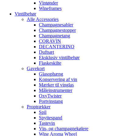
Vintønder
Wineframes
Vintilbehør
Alle Accessories
Champagnesabler
Champagnestopper
Champagnetang
CORAVIN
DECANTERINO
Duftsæt
Eksklusiv vintilbehør
Flaskeskilte
Gavekort
Glasophæng
Konservering af vin
Mærker til vinglas
Måleinstrumenter
OxyTwister
Portvinstang
Proptrækker
Spil
Spyttespand
Tastevin
Vin- og champagnekølere
Wine Aroma Wheel