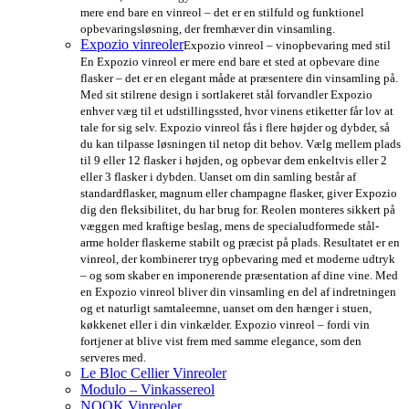
mere end bare en vinreol – det er en stilfuld og funktionel
opbevaringsløsning, der fremhæver din vinsamling.
Expozio vinreoler
Expozio vinreol – vinopbevaring med stil
En Expozio vinreol er mere end bare et sted at opbevare dine
flasker – det er en elegant måde at præsentere din vinsamling på.
Med sit stilrene design i sortlakeret stål forvandler Expozio
enhver væg til et udstillingssted, hvor vinens etiketter får lov at
tale for sig selv. Expozio vinreol fås i flere højder og dybder, så
du kan tilpasse løsningen til netop dit behov. Vælg mellem plads
til 9 eller 12 flasker i højden, og opbevar dem enkeltvis eller 2
eller 3 flasker i dybden. Uanset om din samling består af
standardflasker, magnum eller champagne flasker, giver Expozio
dig den fleksibilitet, du har brug for. Reolen monteres sikkert på
væggen med kraftige beslag, mens de specialudformede stål-
arme holder flaskerne stabilt og præcist på plads. Resultatet er en
vinreol, der kombinerer tryg opbevaring med et moderne udtryk
– og som skaber en imponerende præsentation af dine vine. Med
en Expozio vinreol bliver din vinsamling en del af indretningen
og et naturligt samtaleemne, uanset om den hænger i stuen,
køkkenet eller i din vinkælder. Expozio vinreol – fordi vin
fortjener at blive vist frem med samme elegance, som den
serveres med.
Le Bloc Cellier Vinreoler
Modulo – Vinkassereol
NOOK Vinreoler