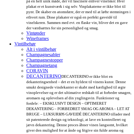
på en helt unik måde, der vil fascinere enhver vinelsker. Hver
plakat er et kunstværk i sig selv. Vinplakaterne er ikke blot til
pynt. De skaber en atomsfære, der er med til at løfte stemningen i
ethvert rum. Disse plakater er også en perfekt gaveidé til
vinelskeren. Sammen med evt. en flaske vin, bliver det en gave
der værdsættes for sin personlighed og smag.
Vintønder
Wineframes
Vintilbehør
Alt i vintilbehør
Champagnesabler
Champagnestopper
Champagnetang
CORAVIN
DECANTERINO
DECANTERINO er ikke blot en
dekanteringsenhed – det er en hyldest til vinens kunst. Denne
smukt designede vindekanter er skabt med kærlighed til ægte
vinoplevelser og er det ultimative redskab til at forbedre smagen,
aromaen og oplevelsen af din ynglingsvin. Funktioner og
fordele: – EKSKLUSIVT DESIGN – OPTIMERET
DEKANTERING – FORBEDRET SMAG OG AROMA – LET AT
BRUGE – LUKSURIØS GAVEIDÉ DECANTERINO tillader med
sit patenterede design og teknologi, at lave en kontrolleret og
jævn dekantering. Denne proces åbner vinen langsomt, hvilket
giver den mulighed for at ånde og frigive sin fulde aroma og