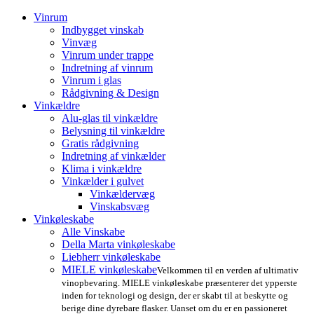
Vinrum
Indbygget vinskab
Vinvæg
Vinrum under trappe
Indretning af vinrum
Vinrum i glas
Rådgivning & Design
Vinkældre
Alu-glas til vinkældre
Belysning til vinkældre
Gratis rådgivning
Indretning af vinkælder
Klima i vinkældre
Vinkælder i gulvet
Vinkældervæg
Vinskabsvæg
Vinkøleskabe
Alle Vinskabe
Della Marta vinkøleskabe
Liebherr vinkøleskabe
MIELE vinkøleskabe
Velkommen til en verden af ultimativ
vinopbevaring. MIELE vinkøleskabe præsenterer det ypperste
inden for teknologi og design, der er skabt til at beskytte og
berige dine dyrebare flasker. Uanset om du er en passioneret