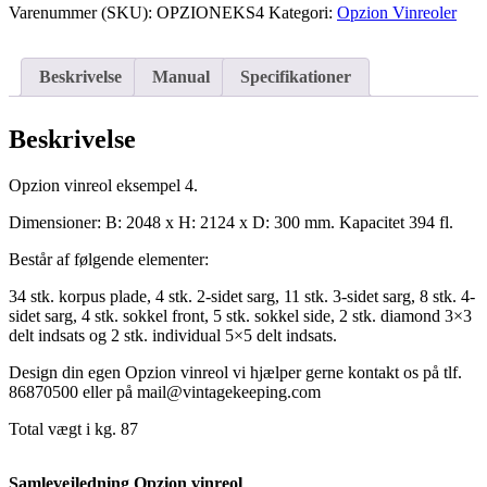
Varenummer (SKU):
OPZIONEKS4
Kategori:
Opzion Vinreoler
4
til
394
flasker.
Beskrivelse
Manual
Specifikationer
antal
Beskrivelse
Opzion vinreol eksempel 4.
Dimensioner: B: 2048 x H: 2124 x D: 300 mm. Kapacitet 394 fl.
Består af følgende elementer:
34 stk. korpus plade, 4 stk. 2-sidet sarg, 11 stk. 3-sidet sarg, 8 stk. 4-
sidet sarg, 4 stk. sokkel front, 5 stk. sokkel side, 2 stk. diamond 3×3
delt indsats og 2 stk. individual 5×5 delt indsats.
Design din egen Opzion vinreol vi hjælper gerne kontakt os på tlf.
86870500 eller på mail@vintagekeeping.com
Total vægt i kg. 87
Samlevejledning Opzion vinreol