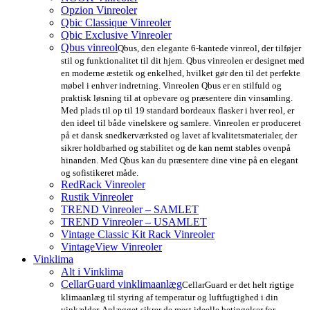
Opzion Vinreoler
Qbic Classique Vinreoler
Qbic Exclusive Vinreoler
Qbus vinreol
Qbus, den elegante 6-kantede vinreol, der tilføjer
stil og funktionalitet til dit hjem. Qbus vinreolen er designet med
en moderne æstetik og enkelhed, hvilket gør den til det perfekte
møbel i enhver indretning. Vinreolen Qbus er en stilfuld og
praktisk løsning til at opbevare og præsentere din vinsamling.
Med plads til op til 19 standard bordeaux flasker i hver reol, er
den ideel til både vinelskere og samlere. Vinreolen er produceret
på et dansk snedkerværksted og lavet af kvalitetsmaterialer, der
sikrer holdbarhed og stabilitet og de kan nemt stables ovenpå
hinanden. Med Qbus kan du præsentere dine vine på en elegant
og sofistikeret måde.
RedRack Vinreoler
Rustik Vinreoler
TREND Vinreoler – SAMLET
TREND Vinreoler – USAMLET
Vintage Classic Kit Rack Vinreoler
VintageView Vinreoler
Vinklima
Alt i Vinklima
CellarGuard vinklimaanlæg
CellarGuard er det helt rigtige
klimaanlæg til styring af temperatur og luftfugtighed i din
vinkælder. Anlægget sikrer de mest ideelle betingelser for