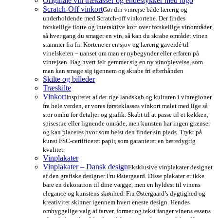
Originale vin trækasser og endestykker med logo
Scratch-Off vinkort
Gør din vinrejse både lærerig og
underholdende med Scratch-off vinkortene. Der findes
forskellige flotte og interaktive kort over forskellige vinområder,
så hver gang du smager en vin, så kan du skrabe området vinen
stammer fra fri. Kortene er en sjov og lærerig gaveidé til
vinelskeren – uanset om man er nybegynder eller erfaren på
vinrejsen. Bag hvert felt gemmer sig en ny vinoplevelse, som
man kan smage sig igennem og skrabe fri efterhånden
Skilte og billeder
Træskilte
Vinkort
Inspireret af det rige landskab og kulturen i vinregioner
fra hele verden, er vores førsteklasses vinkort malet med lige så
stor omhu for detaljer og grafik. Skabt til at passe til et køkken,
spisestue eller lignende område, men kunsten har ingen grænser
og kan placeres hvor som helst den finder sin plads. Trykt på
kunst FSC-certificeret papir, som garanterer en bæredygtig
kvalitet.
Vinplakater
Vinplakater – Dansk design
Eksklusive vinplakater designet
af den grafiske designer Fru Østergaard. Disse plakater er ikke
bare en dekoration til dine vægge, men en hyldest til vinens
elegance og kunstens skønhed. Fru Østergaard’s dygtighed og
kreativitet skinner igennem hvert eneste design. Hendes
omhyggelige valg af farver, former og tekst fanger vinens essens