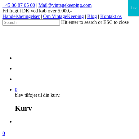
×
+45 86 87 05 00
|
Mail@vintagekeeping.com
Luk
Fri fragt i DK ved køb over 5.000,-
Handelsbetingelser
|
Om VintageKeeping
|
Blog
|
Kontakt os
Hit enter to search or ESC to close
0
blev tilføjet til din kurv.
Kurv
0