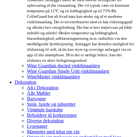
opbevaring af din vinsamling. Det vil typisk være en konstant
temperatur på 12°C og en luftfugtighed op til 75% Rh.
CellarGuard har alt hvad man kan ønske sig af et moderne
vinklimaanlæg. Det er inverterbaseret med en høj virkningsgrad
og således lavt energiforbrug. Det har et lavt støjniveau på både
indedel og udedel. Ønsket temperatur og luftfugtighed,
blæserhastighed, udblæsningsretning m.m. indstilles via den
medfølgende fjernbetjening. Anlægget har desuden mulighed for
tilslutning til wifi, så du kan styre og overvåge anlægget via en
app til din smartphone. Hvis der er særlige behov, kan der
tilsluttes en aktiv befugtningsenhed.
Wine Guardian ducted vinklimaanlæg
Wine Guardian Single Unit vinklimaanlæg
WineMaster vinklimaanlæg
Dekoration
Alt i Dekoration
Alle Møbler
Barvogne
Stole, borde og taburetter
Vintønde barskabe
Beholdere til korkpropper
Diverse dekoration
Lysestager
Magneter med tekst om vin