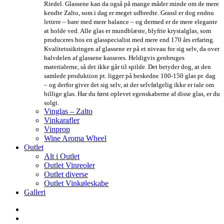
Riedel. Glassene kan da også på mange måder minde om de mere
kendte Zalto, som i dag er meget udbredte. Grassl er dog endnu
lettere – bare med mere balance – og dermed er de mere elegante
at holde ved. Alle glas er mundblæste, blyfrie krystalglas, som
produceres hos en glasspecialist med mere end 170 års erfaring.
Kvalitetssikringen af glassene er på et niveau for sig selv, da over
halvdelen af glassene kasseres. Heldigvis genbruges
materialerne, så det ikke går til spilde. Det betyder dog, at den
samlede produktion pt. ligger på beskedne 100-150 glas pr. dag
– og derfor giver det sig selv, at der selvfølgelig ikke er tale om
billige glas. Har du først oplevet egenskaberne af disse glas, er du
solgt.
Vinglas – Zalto
Vinkarafler
Vinprop
Wine Aroma Wheel
Outlet
Alt i Outlet
Outlet Vinreoler
Outlet diverse
Outlet Vinkøleskabe
Galleri