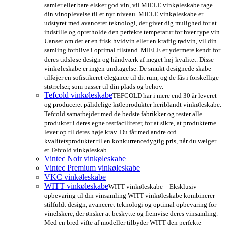
samler eller bare elsker god vin, vil MIELE vinkøleskabe tage
din vinoplevelse til et nyt niveau. MIELE vinkøleskabe er
udstyret med avanceret teknologi, der giver dig mulighed for at
indstille og opretholde den perfekte temperatur for hver type vin.
Uanset om det er en frisk hvidvin eller en kraftig rødvin, vil din
samling forblive i optimal tilstand. MIELE er ydermere kendt for
deres tidsløse design og håndværk af meget høj kvalitet. Disse
vinkøleskabe er ingen undtagelse. De smukt designede skabe
tilføjer en sofistikeret elegance til dit rum, og de fås i forskellige
størrelser, som passer til din plads og behov.
Tefcold vinkøleskabe
TEFCOLD har i mere end 30 år leveret
og produceret pålidelige køleprodukter heriblandt vinkøleskabe.
Tefcold samarbejder med de bedste fabrikker og tester alle
produkter i deres egne testfaciliteter, for at sikre, at produkterne
lever op til deres høje krav. Du får med andre ord
kvalitetsprodukter til en konkurrencedygtig pris, når du vælger
et Tefcold vinkøleskab.
Vintec Noir vinkøleskabe
Vintec Premium vinkøleskabe
VKC vinkøleskabe
WITT vinkøleskabe
WITT vinkøleskabe – Eksklusiv
opbevaring til din vinsamling WITT vinkøleskabe kombinerer
stilfuldt design, avanceret teknologi og optimal opbevaring for
vinelskere, der ønsker at beskytte og fremvise deres vinsamling.
Med en bred vifte af modeller tilbyder WITT den perfekte