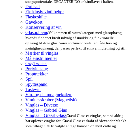
smagspotientiale. DECANTERINO er håndlavet i Italien.
Duftsæt
Eksklusiv vintilbehør
Flaskeskilte
Gavekort
Konservering af vin
Glasophæng
Velkommen til vores kategori med glasophæng,
hvor du finder et bredt udvalg af smukke og funktionelle
ophæng til dine glas. Vores sortiment omfatter både træ- og
metalglasophæng, der passer perfekt til enhver indretning og stil.
Mærker til vinglas
Måleinstrumenter
OxyTwister
Portvinstang
Proptrækker
Spil
Spyttespand
Tastevin
Vin- og champagnekølere
Vinduesskraber (Magnetisk)
Vinglas – Diverse
Vinglas – Gabriel Glas
Vinglas – Grassl Glass
Grassl Glass er vinglas, som vi aldrig
har oplevet vinglas før! Grassl Glass er skabt af Alexander Mackh
som tilbage i 2018 valgte at tage kampen op med Zalto og