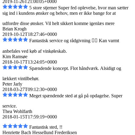
2019-11-26T21:00:05+0000
5 store stjerner Super fed oplevelse, hvor man sætter
sig ind i kundens ønsker og behov, men er
ikke bange for at
udfordre disse ønsker. Vil helt sikkert komme igen
læs mere
Brian Krogh
2019-10-12T18:27:46+0000
Fantastisk service og rådgivning 👌🏼 Kan varmt
anbefales ved køb af vinkøleskab.
Kim Ramsøe
2018-10-17T13:24:05+0000
Spændende koncept. Flot håndværk. Alsidigt og
lækkert vintilbehør.
Peter Jarly
2018-03-27T09:12:30+0000
Meget spændende sted at gå på opdagelse. Super
service.
Thea Wohlfarth
2018-01-15T17:59:19+0000
Fantastisk sted, !!
Henriette Bach Hessellund Frederiksen