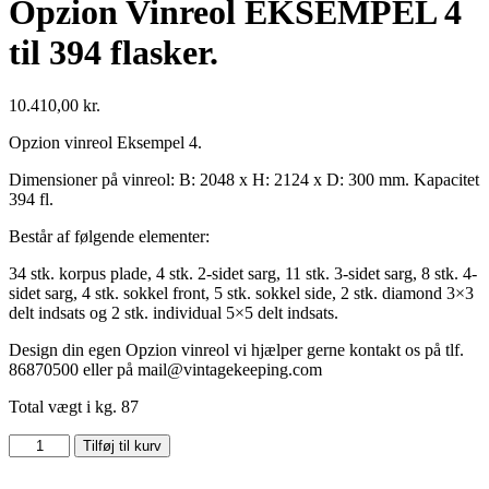
Opzion Vinreol EKSEMPEL 4
til 394 flasker.
10.410,00
kr.
Opzion vinreol Eksempel 4.
Dimensioner på vinreol: B: 2048 x H: 2124 x D: 300 mm. Kapacitet
394 fl.
Består af følgende elementer:
34 stk. korpus plade, 4 stk. 2-sidet sarg, 11 stk. 3-sidet sarg, 8 stk. 4-
sidet sarg, 4 stk. sokkel front, 5 stk. sokkel side, 2 stk. diamond 3×3
delt indsats og 2 stk. individual 5×5 delt indsats.
Design din egen Opzion vinreol vi hjælper gerne kontakt os på tlf.
86870500 eller på mail@vintagekeeping.com
Total vægt i kg. 87
Opzion
Tilføj til kurv
Vinreol
EKSEMPEL