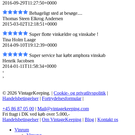
2016-09-29T11:27:50+0000
Behageligt sted at besøge....
Thomas Steen Elkrog Andersen
2015-03-02T12:18:51+0000
Super flotte vinkældre og vinskabe !
Tina Holm Laage
2014-09-10T19:12:39+0000
Super service har købt amphora vinskab
Henrik Jacobsen
2014-01-11T11:58:34+0000
‹
›
© 2026 VintageKeeping. |
Cookie- og privatlivspolitik
|
Handelsbetingelser
|
Fortrydelsesformular
|
+45 86 87 05 00
|
Mail@vintagekeeping.com
Fri fragt i DK ved køb over 5.000,-
Handelsbetingelser
|
Om VintageKeeping
|
Blog
|
Kontakt os
Vinrum