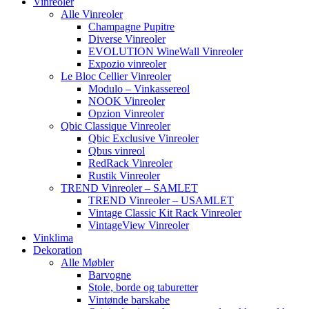
Vinreoler
Alle Vinreoler
Champagne Pupitre
Diverse Vinreoler
EVOLUTION WineWall Vinreoler
Expozio vinreoler
Le Bloc Cellier Vinreoler
Modulo – Vinkassereol
NOOK Vinreoler
Opzion Vinreoler
Qbic Classique Vinreoler
Qbic Exclusive Vinreoler
Qbus vinreol
RedRack Vinreoler
Rustik Vinreoler
TREND Vinreoler – SAMLET
TREND Vinreoler – USAMLET
Vintage Classic Kit Rack Vinreoler
VintageView Vinreoler
Vinklima
Dekoration
Alle Møbler
Barvogne
Stole, borde og taburetter
Vintønde barskabe