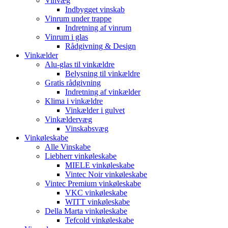
Vinvæg
Indbygget vinskab
Vinrum under trappe
Indretning af vinrum
Vinrum i glas
Rådgivning & Design
Vinkælder
Alu-glas til vinkældre
Belysning til vinkældre
Gratis rådgivning
Indretning af vinkælder
Klima i vinkældre
Vinkælder i gulvet
Vinkældervæg
Vinskabsvæg
Vinkøleskabe
Alle Vinskabe
Liebherr vinkøleskabe
MIELE vinkøleskabe
Vintec Noir vinkøleskabe
Vintec Premium vinkøleskabe
VKC vinkøleskabe
WITT vinkøleskabe
Della Marta vinkøleskabe
Tefcold vinkøleskabe