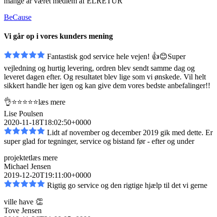
mange år været medlem af ELRETUR
BeCause
Vi går op i vores kunders mening
Fantastisk god service hele vejen! 👍😊Super
vejledning og hurtig levering, ordren blev sendt
samme dag og
leveret dagen efter. Og resultatet blev lige som vi ønskede. Vil helt
sikkert handle her igen og kan give dem vores bedste anbefalinger!!
👌⭐️⭐️⭐️⭐️⭐️
læs mere
Lise Poulsen
2020-11-18T18:02:50+0000
Lidt af november og december 2019 gik med dette. Er
super glad for tegninger, service og bistand
før - efter og under
projektet
læs mere
Michael Jensen
2019-12-20T19:11:00+0000
Rigtig go service og den rigtige hjælp til det vi gerne
ville have 👏
Tove Jensen