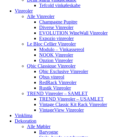
Tefcold vinkøleskabe
Vinreoler
Alle Vinreoler
Champagne Pupitre
Diverse Vinreoler
EVOLUTION WineWall Vinreoler
Expozio vinreoler
Le Bloc Cellier Vinreoler
Modulo – Vinkassereol
NOOK Vinreoler
Opzion Vinreoler
Qbic Classique Vinreoler
Qbic Exclusive Vinreoler
Qbus vinreol
RedRack Vinreoler
Rustik Vinreoler
TREND Vinreoler – SAMLET
TREND Vinreoler – USAMLET
Vintage Classic Kit Rack Vinreoler
VintageView Vinreoler
Vinklima
Dekoration
Alle Møbler
Barvogne