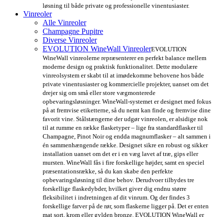
løsning til både private og professionelle vinentusiaster.
Vinreoler
Alle Vinreoler
Champagne Pupitre
Diverse Vinreoler
EVOLUTION WineWall Vinreoler
EVOLUTION
WineWall vinreolerne repræsenterer en perfekt balance mellem
moderne design og praktisk funktionalitet. Dette modulære
vinreolsystem er skabt til at imødekomme behovene hos både
private vinentusiaster og kommercielle projekter, uanset om det
drejer sig om små eller store vægmonterede
opbevaringsløsninger. WineWall-systemet er designet med fokus
på at fremvise etiketterne, så du nemt kan finde og fremvise dine
favorit vine. Stålstængerne der udgør vinreolen, er alsidige nok
til at rumme en række flasketyper – lige fra standardflasker til
Champagne, Pinot Noir og endda magnumflasker – alt sammen i
én sammenhængende række. Designet sikre en robust og sikker
installation uanset om det er i en væg lavet af træ, gips eller
mursten. WineWall fås i fire forskellige højder, samt en speciel
præsentationsrække, så du kan skabe den perfekte
opbevaringsløsning til dine behov. Derudvoer tilbydes tre
forskellige flaskedybder, hvilket giver dig endnu større
fleksibilitet i indretningen af dit vinrum. Og der findes 3
forskellige farver på de rør, som flaskerne ligger på. Det er enten
mat sort, krom eller gylden bronze. EVOLUTION WineWall er