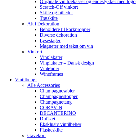
Originale vin trækasser og endestykker med logo
Scratch-Off vinkort
Skilte og billeder
Træskilte
Alt i Dekoration
Beholdere til korkpropper
Diverse dekoration
Lysestager
Magneter med tekst om vin
Vinkort
Vinplakater
Vinplakater – Dansk design
Vintønder
Wineframes
Vintilbehør
Alle Accessories
Champagnesabler
Champagnestopper
Champagnetang
CORAVIN
DECANTERINO
Duftsæt
Eksklusiv vintilbehør
Flaskeskilte
Gavekort