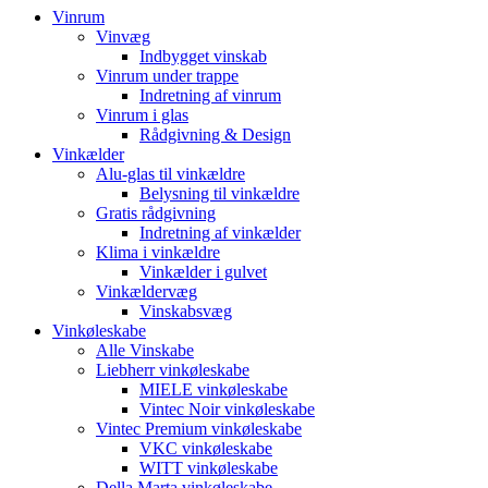
Vinrum
Vinvæg
Indbygget vinskab
Vinrum under trappe
Indretning af vinrum
Vinrum i glas
Rådgivning & Design
Vinkælder
Alu-glas til vinkældre
Belysning til vinkældre
Gratis rådgivning
Indretning af vinkælder
Klima i vinkældre
Vinkælder i gulvet
Vinkældervæg
Vinskabsvæg
Vinkøleskabe
Alle Vinskabe
Liebherr vinkøleskabe
MIELE vinkøleskabe
Vintec Noir vinkøleskabe
Vintec Premium vinkøleskabe
VKC vinkøleskabe
WITT vinkøleskabe
Della Marta vinkøleskabe