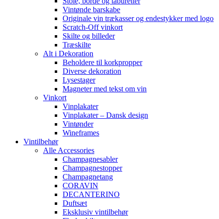
Stole, borde og taburetter
Vintønde barskabe
Originale vin trækasser og endestykker med logo
Scratch-Off vinkort
Skilte og billeder
Træskilte
Alt i Dekoration
Beholdere til korkpropper
Diverse dekoration
Lysestager
Magneter med tekst om vin
Vinkort
Vinplakater
Vinplakater – Dansk design
Vintønder
Wineframes
Vintilbehør
Alle Accessories
Champagnesabler
Champagnestopper
Champagnetang
CORAVIN
DECANTERINO
Duftsæt
Eksklusiv vintilbehør