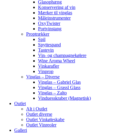
Glasophæng
Konservering af vin
Mærker til vinglas
Måleinstrumenter
OxyTwister
Portvinstang
Proptrækker
Spil
Spyttespand
Tastevin
Vin- og champagnekølere
Wine Aroma Wheel
Vinkarafler
Vinprop
Vinglas – Diverse
Vinglas – Gabriel Glas
Vinglas – Grassl Glass
Vinglas – Zalto
Vinduesskraber (Magnetisk)
Outlet
Alt i Outlet
Outlet diverse
Outlet Vinkøleskabe
Outlet Vinreoler
Galleri