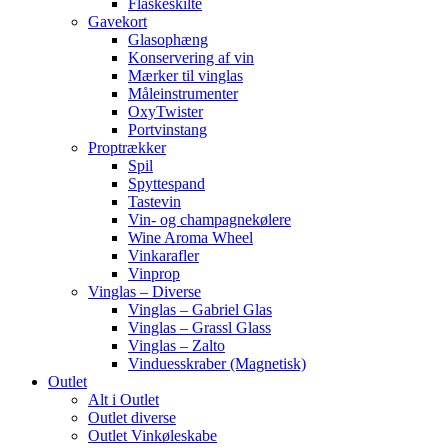
Flaskeskilte
Gavekort
Glasophæng
Konservering af vin
Mærker til vinglas
Måleinstrumenter
OxyTwister
Portvinstang
Proptrækker
Spil
Spyttespand
Tastevin
Vin- og champagnekølere
Wine Aroma Wheel
Vinkarafler
Vinprop
Vinglas – Diverse
Vinglas – Gabriel Glas
Vinglas – Grassl Glass
Vinglas – Zalto
Vinduesskraber (Magnetisk)
Outlet
Alt i Outlet
Outlet diverse
Outlet Vinkøleskabe