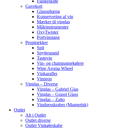
Flaskeskilte
Gavekort
Glasophæng
Konservering af vin
Mærker til vinglas
Måleinstrumenter
OxyTwister
Portvinstang
Proptrækker
Spil
Spyttespand
Tastevin
Vin- og champagnekølere
Wine Aroma Wheel
Vinkarafler
Vinprop
Vinglas – Diverse
Vinglas – Gabriel Glas
Vinglas – Grassl Glass
Vinglas – Zalto
Vinduesskraber (Magnetisk)
Outlet
Alt i Outlet
Outlet diverse
Outlet Vinkøleskabe