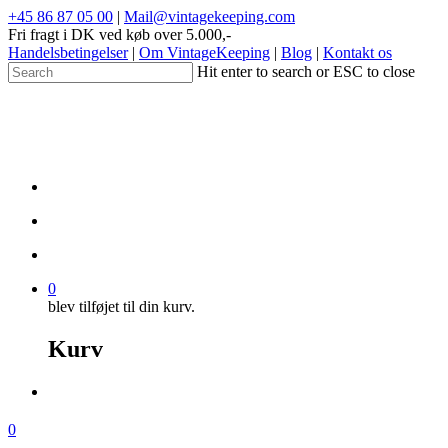
+45 86 87 05 00
|
Mail@vintagekeeping.com
Fri fragt i DK ved køb over 5.000,-
Handelsbetingelser
|
Om VintageKeeping
|
Blog
|
Kontakt os
Hit enter to search or ESC to close
0
blev tilføjet til din kurv.
Kurv
0