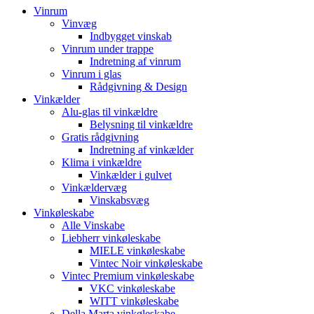
Vinrum
Vinvæg
Indbygget vinskab
Vinrum under trappe
Indretning af vinrum
Vinrum i glas
Rådgivning & Design
Vinkælder
Alu-glas til vinkældre
Belysning til vinkældre
Gratis rådgivning
Indretning af vinkælder
Klima i vinkældre
Vinkælder i gulvet
Vinkældervæg
Vinskabsvæg
Vinkøleskabe
Alle Vinskabe
Liebherr vinkøleskabe
MIELE vinkøleskabe
Vintec Noir vinkøleskabe
Vintec Premium vinkøleskabe
VKC vinkøleskabe
WITT vinkøleskabe
Della Marta vinkøleskabe