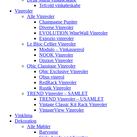
Tefcold vinkøleskabe
Vinreoler
Alle Vinreoler
Champagne Pupitre
Diverse Vinreoler
EVOLUTION WineWall Vinreoler
Expozio vinreoler
Le Bloc Cellier Vinreoler
Modulo – Vinkassereol
NOOK Vinreoler
Opzion Vinreoler
Qbic Classique Vinreoler
Qbic Exclusive Vinreoler
Qbus vinreol
RedRack Vinreoler
Rustik Vinreoler
TREND Vinreoler – SAMLET
TREND Vinreoler – USAMLET
Vintage Classic Kit Rack Vinreoler
VintageView Vinreoler
Vinklima
Dekoration
Alle Møbler
Barvogne