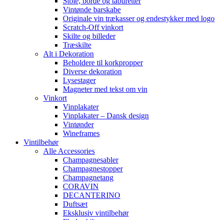
Stole, borde og taburetter
Vintønde barskabe
Originale vin trækasser og endestykker med logo
Scratch-Off vinkort
Skilte og billeder
Træskilte
Alt i Dekoration
Beholdere til korkpropper
Diverse dekoration
Lysestager
Magneter med tekst om vin
Vinkort
Vinplakater
Vinplakater – Dansk design
Vintønder
Wineframes
Vintilbehør
Alle Accessories
Champagnesabler
Champagnestopper
Champagnetang
CORAVIN
DECANTERINO
Duftsæt
Eksklusiv vintilbehør