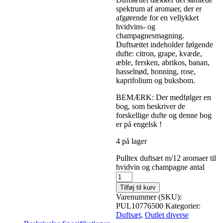
spektrum af aromaer, der er
afgørende for en vellykket
hvidvins- og
champagnesmagning.
Duftsættet indeholder følgende
dufte: citron, grape, kvæde,
æble, fersken, abrikos, banan,
hasselnød, honning, rose,
kaprifolium og buksbom.
BEMÆRK: Der medfølger en
bog, som beskriver de
forskellige dufte og denne bog
er på engelsk !
4 på lager
Pulltex duftsæt m/12 aromaer til
hvidvin og champagne antal
Tilføj til kurv
Varenummer (SKU):
PUL10776500
Kategorier:
Duftsæt
,
Outlet diverse