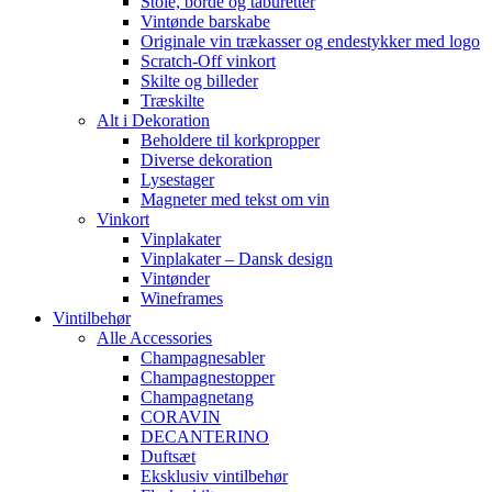
Stole, borde og taburetter
Vintønde barskabe
Originale vin trækasser og endestykker med logo
Scratch-Off vinkort
Skilte og billeder
Træskilte
Alt i Dekoration
Beholdere til korkpropper
Diverse dekoration
Lysestager
Magneter med tekst om vin
Vinkort
Vinplakater
Vinplakater – Dansk design
Vintønder
Wineframes
Vintilbehør
Alle Accessories
Champagnesabler
Champagnestopper
Champagnetang
CORAVIN
DECANTERINO
Duftsæt
Eksklusiv vintilbehør