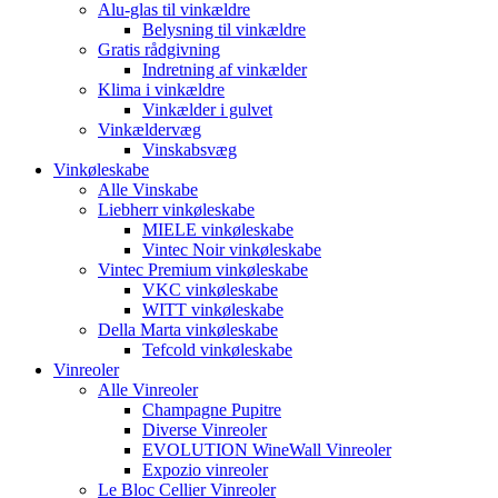
Alu-glas til vinkældre
Belysning til vinkældre
Gratis rådgivning
Indretning af vinkælder
Klima i vinkældre
Vinkælder i gulvet
Vinkældervæg
Vinskabsvæg
Vinkøleskabe
Alle Vinskabe
Liebherr vinkøleskabe
MIELE vinkøleskabe
Vintec Noir vinkøleskabe
Vintec Premium vinkøleskabe
VKC vinkøleskabe
WITT vinkøleskabe
Della Marta vinkøleskabe
Tefcold vinkøleskabe
Vinreoler
Alle Vinreoler
Champagne Pupitre
Diverse Vinreoler
EVOLUTION WineWall Vinreoler
Expozio vinreoler
Le Bloc Cellier Vinreoler