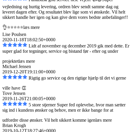
vejledning og hurtig levering, ordren blev sendt
samme dag og
leveret dagen efter. Og resultatet blev lige som vi ønskede. Vil helt
sikkert handle her igen og kan give dem vores bedste anbefalinger!!
👌⭐️⭐️⭐️⭐️⭐️
læs mere
Lise Poulsen
2020-11-18T18:02:50+0000
Lidt af november og december 2019 gik med dette. Er
super glad for tegninger, service og bistand
før - efter og under
projektet
læs mere
Michael Jensen
2019-12-20T19:11:00+0000
Rigtig go service og den rigtige hjælp til det vi gerne
ville have 👏
Tove Jensen
2019-11-26T21:00:05+0000
5 store stjerner Super fed oplevelse, hvor man sætter
sig ind i kundens ønsker og behov, men er
ikke bange for at
udfordre disse ønsker. Vil helt sikkert komme igen
læs mere
Brian Krogh
2019-10-12T18:27:46+0000