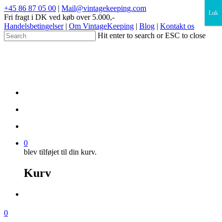
×
+45 86 87 05 00
|
Mail@vintagekeeping.com
Luk
Fri fragt i DK ved køb over 5.000,-
Handelsbetingelser
|
Om VintageKeeping
|
Blog
|
Kontakt os
Hit enter to search or ESC to close
0
blev tilføjet til din kurv.
Kurv
0