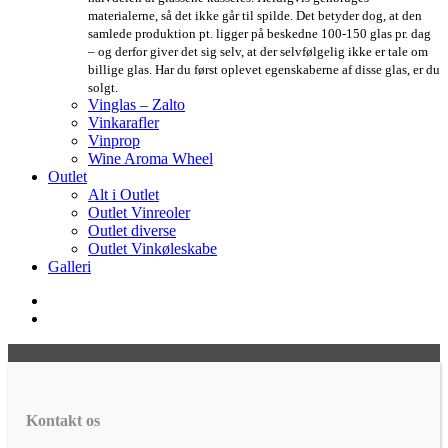
materialerne, så det ikke går til spilde. Det betyder dog, at den
samlede produktion pt. ligger på beskedne 100-150 glas pr. dag
– og derfor giver det sig selv, at der selvfølgelig ikke er tale om
billige glas. Har du først oplevet egenskaberne af disse glas, er du
solgt.
Vinglas – Zalto
Vinkarafler
Vinprop
Wine Aroma Wheel
Outlet
Alt i Outlet
Outlet Vinreoler
Outlet diverse
Outlet Vinkøleskabe
Galleri
Kontakt os