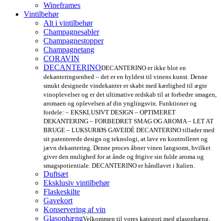
Wineframes
Vintilbehør
Alt i vintilbehør
Champagnesabler
Champagnestopper
Champagnetang
CORAVIN
DECANTERINO
DECANTERINO er ikke blot en
dekanteringsenhed – det er en hyldest til vinens kunst. Denne
smukt designede vindekanter er skabt med kærlighed til ægte
vinoplevelser og er det ultimative redskab til at forbedre smagen,
aromaen og oplevelsen af din ynglingsvin. Funktioner og
fordele: – EKSKLUSIVT DESIGN – OPTIMERET
DEKANTERING – FORBEDRET SMAG OG AROMA – LET AT
BRUGE – LUKSURIØS GAVEIDÉ DECANTERINO tillader med
sit patenterede design og teknologi, at lave en kontrolleret og
jævn dekantering. Denne proces åbner vinen langsomt, hvilket
giver den mulighed for at ånde og frigive sin fulde aroma og
smagspotientiale. DECANTERINO er håndlavet i Italien.
Duftsæt
Eksklusiv vintilbehør
Flaskeskilte
Gavekort
Konservering af vin
Glasophæng
Velkommen til vores kategori med glasophæng,