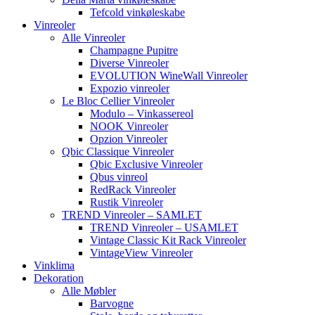
Tefcold vinkøleskabe
Vinreoler
Alle Vinreoler
Champagne Pupitre
Diverse Vinreoler
EVOLUTION WineWall Vinreoler
Expozio vinreoler
Le Bloc Cellier Vinreoler
Modulo – Vinkassereol
NOOK Vinreoler
Opzion Vinreoler
Qbic Classique Vinreoler
Qbic Exclusive Vinreoler
Qbus vinreol
RedRack Vinreoler
Rustik Vinreoler
TREND Vinreoler – SAMLET
TREND Vinreoler – USAMLET
Vintage Classic Kit Rack Vinreoler
VintageView Vinreoler
Vinklima
Dekoration
Alle Møbler
Barvogne