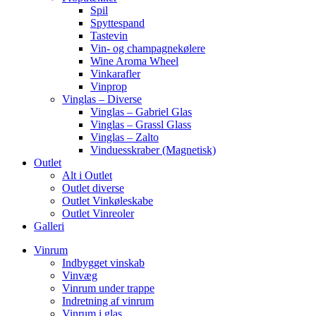
Spil
Spyttespand
Tastevin
Vin- og champagnekølere
Wine Aroma Wheel
Vinkarafler
Vinprop
Vinglas – Diverse
Vinglas – Gabriel Glas
Vinglas – Grassl Glass
Vinglas – Zalto
Vinduesskraber (Magnetisk)
Outlet
Alt i Outlet
Outlet diverse
Outlet Vinkøleskabe
Outlet Vinreoler
Galleri
Vinrum
Indbygget vinskab
Vinvæg
Vinrum under trappe
Indretning af vinrum
Vinrum i glas