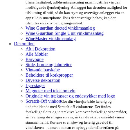
blæserhastighed, udblæsningsretning m.m. indstilles via den
medfølgende fjernbetjening. Anlægget har desuden mulighed for
tilslutning til wifi, så du kan styre og overvåge anlægget via en
app til din smartphone. Hvis der er særlige behov, kan der
tilsluttes en aktiv befugtningsenhed.
Wine Guardian ducted vinklimaanlæg
Wine Guardian Single Unit vinklimaanlæg
WineMaster vinklimaanlæg
Dekoration
Alt i Dekoration
Alle Møbler
Barvogne
Stole, borde og taburetter
Vintønde barskabe
Beholdere til korkpropper
Diverse dekoration
Lysestager
Magneter med tekst om vin
Originale vin trækasser og endestykker med logo
Scratch-Off vinkort
Gør din vinrejse både lærerig og
underholdende med Scratch-off vinkortene. Der findes
forskellige flotte og interaktive kort over forskellige vinområder,
så hver gang du smager en vin, så kan du skrabe området vinen
stammer fra fri. Kortene er en sjov og lærerig gaveidé til
vinelskeren – uanset om man er nybegynder eller erfaren på