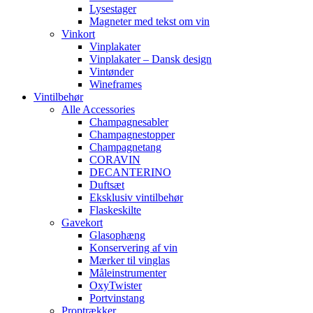
Lysestager
Magneter med tekst om vin
Vinkort
Vinplakater
Vinplakater – Dansk design
Vintønder
Wineframes
Vintilbehør
Alle Accessories
Champagnesabler
Champagnestopper
Champagnetang
CORAVIN
DECANTERINO
Duftsæt
Eksklusiv vintilbehør
Flaskeskilte
Gavekort
Glasophæng
Konservering af vin
Mærker til vinglas
Måleinstrumenter
OxyTwister
Portvinstang
Proptrækker