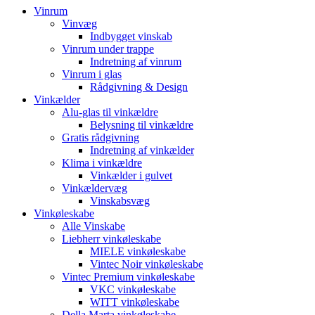
Vinrum
Vinvæg
Indbygget vinskab
Vinrum under trappe
Indretning af vinrum
Vinrum i glas
Rådgivning & Design
Vinkælder
Alu-glas til vinkældre
Belysning til vinkældre
Gratis rådgivning
Indretning af vinkælder
Klima i vinkældre
Vinkælder i gulvet
Vinkældervæg
Vinskabsvæg
Vinkøleskabe
Alle Vinskabe
Liebherr vinkøleskabe
MIELE vinkøleskabe
Vintec Noir vinkøleskabe
Vintec Premium vinkøleskabe
VKC vinkøleskabe
WITT vinkøleskabe
Della Marta vinkøleskabe