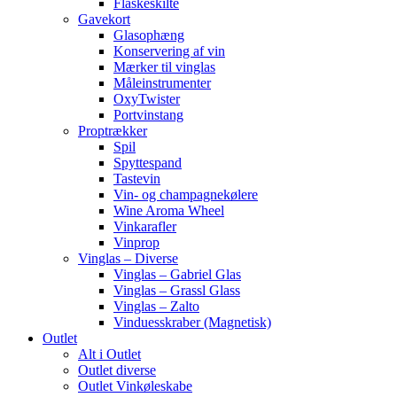
Flaskeskilte
Gavekort
Glasophæng
Konservering af vin
Mærker til vinglas
Måleinstrumenter
OxyTwister
Portvinstang
Proptrækker
Spil
Spyttespand
Tastevin
Vin- og champagnekølere
Wine Aroma Wheel
Vinkarafler
Vinprop
Vinglas – Diverse
Vinglas – Gabriel Glas
Vinglas – Grassl Glass
Vinglas – Zalto
Vinduesskraber (Magnetisk)
Outlet
Alt i Outlet
Outlet diverse
Outlet Vinkøleskabe