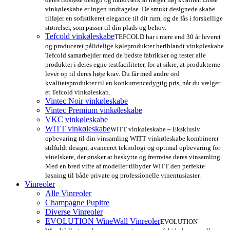
vinkøleskabe er ingen undtagelse. De smukt designede skabe
tilføjer en sofistikeret elegance til dit rum, og de fås i forskellige
størrelser, som passer til din plads og behov.
Tefcold vinkøleskabe
TEFCOLD har i mere end 30 år leveret
og produceret pålidelige køleprodukter heriblandt vinkøleskabe.
Tefcold samarbejder med de bedste fabrikker og tester alle
produkter i deres egne testfaciliteter, for at sikre, at produkterne
lever op til deres høje krav. Du får med andre ord
kvalitetsprodukter til en konkurrencedygtig pris, når du vælger
et Tefcold vinkøleskab.
Vintec Noir vinkøleskabe
Vintec Premium vinkøleskabe
VKC vinkøleskabe
WITT vinkøleskabe
WITT vinkøleskabe – Eksklusiv
opbevaring til din vinsamling WITT vinkøleskabe kombinerer
stilfuldt design, avanceret teknologi og optimal opbevaring for
vinelskere, der ønsker at beskytte og fremvise deres vinsamling.
Med en bred vifte af modeller tilbyder WITT den perfekte
løsning til både private og professionelle vinentusiaster.
Vinreoler
Alle Vinreoler
Champagne Pupitre
Diverse Vinreoler
EVOLUTION WineWall Vinreoler
EVOLUTION