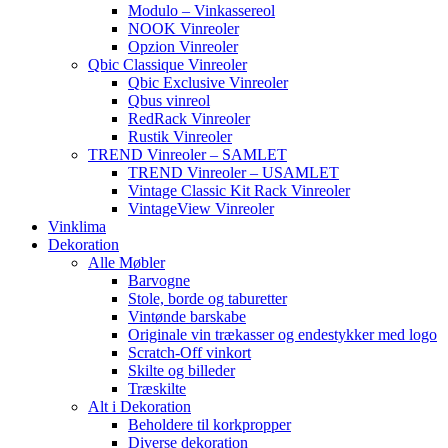
Modulo – Vinkassereol
NOOK Vinreoler
Opzion Vinreoler
Qbic Classique Vinreoler
Qbic Exclusive Vinreoler
Qbus vinreol
RedRack Vinreoler
Rustik Vinreoler
TREND Vinreoler – SAMLET
TREND Vinreoler – USAMLET
Vintage Classic Kit Rack Vinreoler
VintageView Vinreoler
Vinklima
Dekoration
Alle Møbler
Barvogne
Stole, borde og taburetter
Vintønde barskabe
Originale vin trækasser og endestykker med logo
Scratch-Off vinkort
Skilte og billeder
Træskilte
Alt i Dekoration
Beholdere til korkpropper
Diverse dekoration