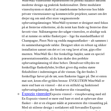
WineWall vinreolerne repræsenterer en perfekt balance mellem
moderne design og praktisk funktionalitet. Dette modulære
vinreolsystem er skabt til at imødekomme behovene hos både
private vinentusiaster og kommercielle projekter, uanset om det
drejer sig om små eller store vægmonterede
opbevaringsløsninger. WineWall-systemet er designet med fokus
på at fremvise etiketterne, så du nemt kan finde og fremvise dine
favorit vine. Stålstængerne der udgør vinreolen, er alsidige nok
til at rumme en række flasketyper – lige fra standardflasker til
Champagne, Pinot Noir og endda magnumflasker – alt sammen i
én sammenhængende række. Designet sikre en robust og sikker
installation uanset om det er i en væg lavet af træ, gips eller
mursten. WineWall fås i fire forskellige højder, samt en speciel
præsentationsrække, så du kan skabe den perfekte
opbevaringsløsning til dine behov. Derudvoer tilbydes tre
forskellige flaskedybder, hvilket giver dig endnu større
fleksibilitet i indretningen af dit vinrum. Og der findes 3
forskellige farver på de rør, som flaskerne ligger på. Det er enten
mat sort, krom eller gylden bronze. EVOLUTION WineWall er
mere end bare en vinreol – det er en stilfuld og funktionel
opbevaringsløsning, der fremhæver din vinsamling.
Expozio vinreoler
Expozio vinreol – vinopbevaring med stil
En Expozio vinreol er mere end bare et sted at opbevare dine
flasker – det er en elegant måde at præsentere din vinsamling på.
Med sit stilrene design i sortlakeret stål forvandler Expozio