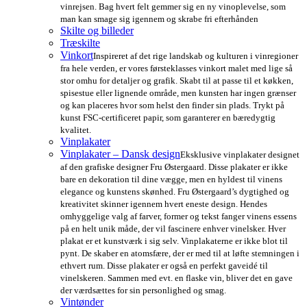
vinrejsen. Bag hvert felt gemmer sig en ny vinoplevelse, som
man kan smage sig igennem og skrabe fri efterhånden
Skilte og billeder
Træskilte
Vinkort
Inspireret af det rige landskab og kulturen i vinregioner
fra hele verden, er vores førsteklasses vinkort malet med lige så
stor omhu for detaljer og grafik. Skabt til at passe til et køkken,
spisestue eller lignende område, men kunsten har ingen grænser
og kan placeres hvor som helst den finder sin plads. Trykt på
kunst FSC-certificeret papir, som garanterer en bæredygtig
kvalitet.
Vinplakater
Vinplakater – Dansk design
Eksklusive vinplakater designet
af den grafiske designer Fru Østergaard. Disse plakater er ikke
bare en dekoration til dine vægge, men en hyldest til vinens
elegance og kunstens skønhed. Fru Østergaard’s dygtighed og
kreativitet skinner igennem hvert eneste design. Hendes
omhyggelige valg af farver, former og tekst fanger vinens essens
på en helt unik måde, der vil fascinere enhver vinelsker. Hver
plakat er et kunstværk i sig selv. Vinplakaterne er ikke blot til
pynt. De skaber en atomsfære, der er med til at løfte stemningen i
ethvert rum. Disse plakater er også en perfekt gaveidé til
vinelskeren. Sammen med evt. en flaske vin, bliver det en gave
der værdsættes for sin personlighed og smag.
Vintønder