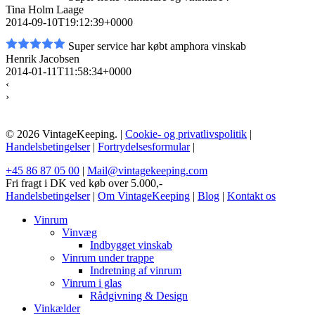
Tina Holm Laage
2014-09-10T19:12:39+0000
Super service har købt amphora vinskab
Henrik Jacobsen
2014-01-11T11:58:34+0000
‹
›
© 2026 VintageKeeping. |
Cookie- og privatlivspolitik
|
Handelsbetingelser
|
Fortrydelsesformular
|
+45 86 87 05 00
|
Mail@vintagekeeping.com
Fri fragt i DK ved køb over 5.000,-
Handelsbetingelser
|
Om VintageKeeping
|
Blog
|
Kontakt os
Vinrum
Vinvæg
Indbygget vinskab
Vinrum under trappe
Indretning af vinrum
Vinrum i glas
Rådgivning & Design
Vinkælder