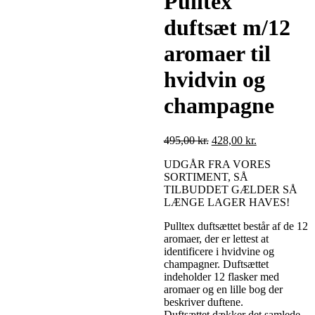
Pulltex
duftsæt m/12
aromaer til
hvidvin og
champagne
495,00
kr.
428,00
kr.
UDGÅR FRA VORES
SORTIMENT, SÅ
TILBUDDET GÆLDER SÅ
LÆNGE LAGER HAVES!
Pulltex duftsættet består af de 12
aromaer, der er lettest at
identificere i hvidvine og
champagner. Duftsættet
indeholder 12 flasker med
aromaer og en lille bog der
beskriver duftene.
Duftsættet dækker det samlede