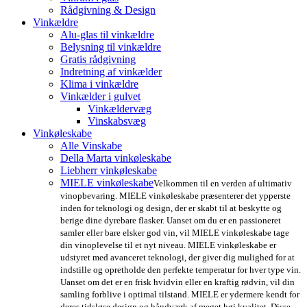
Rådgivning & Design
Vinkældre
Alu-glas til vinkældre
Belysning til vinkældre
Gratis rådgivning
Indretning af vinkælder
Klima i vinkældre
Vinkælder i gulvet
Vinkældervæg
Vinskabsvæg
Vinkøleskabe
Alle Vinskabe
Della Marta vinkøleskabe
Liebherr vinkøleskabe
MIELE vinkøleskabe
Velkommen til en verden af ultimativ
vinopbevaring. MIELE vinkøleskabe præsenterer det ypperste
inden for teknologi og design, der er skabt til at beskytte og
berige dine dyrebare flasker. Uanset om du er en passioneret
samler eller bare elsker god vin, vil MIELE vinkøleskabe tage
din vinoplevelse til et nyt niveau. MIELE vinkøleskabe er
udstyret med avanceret teknologi, der giver dig mulighed for at
indstille og opretholde den perfekte temperatur for hver type vin.
Uanset om det er en frisk hvidvin eller en kraftig rødvin, vil din
samling forblive i optimal tilstand. MIELE er ydermere kendt for
deres tidsløse design og håndværk af meget høj kvalitet. Disse