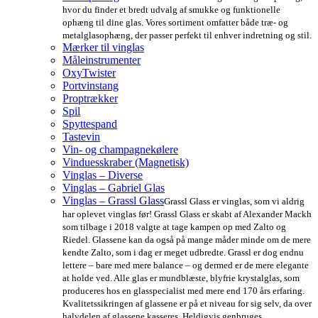
hvor du finder et bredt udvalg af smukke og funktionelle
ophæng til dine glas. Vores sortiment omfatter både træ- og
metalglasophæng, der passer perfekt til enhver indretning og stil.
Mærker til vinglas
Måleinstrumenter
OxyTwister
Portvinstang
Proptrækker
Spil
Spyttespand
Tastevin
Vin- og champagnekølere
Vinduesskraber (Magnetisk)
Vinglas – Diverse
Vinglas – Gabriel Glas
Vinglas – Grassl Glass
Grassl Glass er vinglas, som vi aldrig
har oplevet vinglas før! Grassl Glass er skabt af Alexander Mackh
som tilbage i 2018 valgte at tage kampen op med Zalto og
Riedel. Glassene kan da også på mange måder minde om de mere
kendte Zalto, som i dag er meget udbredte. Grassl er dog endnu
lettere – bare med mere balance – og dermed er de mere elegante
at holde ved. Alle glas er mundblæste, blyfrie krystalglas, som
produceres hos en glasspecialist med mere end 170 års erfaring.
Kvalitetssikringen af glassene er på et niveau for sig selv, da over
halvdelen af glassene kasseres. Heldigvis genbruges