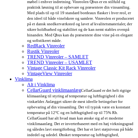
møbel i enhver indretning. Vinreolen Qbus er en stilfuld og
praktisk løsning til at opbevare og præsentere din vinsamling.
Med plads til op til 19 standard bordeaux flasker i hver reol, er
den ideel til både vinelskere og samlere. Vinreolen er produceret
på et dansk snedkerværksted og lavet af kvalitetsmaterialer, der
sikrer holdbarhed og stabilitet og de kan nemt stables ovenpå
hinanden. Med Qbus kan du præsentere dine vine på en elegant
og sofistikeret måde.
RedRack Vinreoler
Rustik Vinreoler
TREND Vinreoler – SAMLET
TREND Vinreoler – USAMLET
Vintage Classic Kit Rack Vinreoler
VintageView Vinreoler
Vinklima
Alt i Vinklima
CellarGuard vinklimaanlæg
CellarGuard er det helt rigtige
klimaanlæg til styring af temperatur og luftfugtighed i din
vinkælder. Anlægget sikrer de mest ideelle betingelser for
opbevaring af din vinsamling. Det vil typisk være en konstant
temperatur på 12°C og en luftfugtighed op til 75% Rh.
CellarGuard har alt hvad man kan ønske sig af et moderne
vinklimaanlæg. Det er inverterbaseret med en høj virkningsgrad
og således lavt energiforbrug. Det har et lavt støjniveau på både
indedel og udedel. Ønsket temperatur og luftfugtighed,