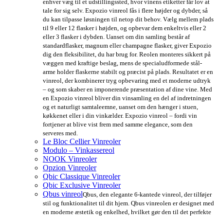
enhver væg til et udstillingssted, hvor vinens etiketter får lov at
tale for sig selv. Expozio vinreol fås i flere højder og dybder, så
du kan tilpasse løsningen til netop dit behov. Vælg mellem plads
til 9 eller 12 flasker i højden, og opbevar dem enkeltvis eller 2
eller 3 flasker i dybden. Uanset om din samling består af
standardflasker, magnum eller champagne flasker, giver Expozio
dig den fleksibilitet, du har brug for. Reolen monteres sikkert på
væggen med kraftige beslag, mens de specialudformede stål-
arme holder flaskerne stabilt og præcist på plads. Resultatet er en
vinreol, der kombinerer tryg opbevaring med et moderne udtryk
– og som skaber en imponerende præsentation af dine vine. Med
en Expozio vinreol bliver din vinsamling en del af indretningen
og et naturligt samtaleemne, uanset om den hænger i stuen,
køkkenet eller i din vinkælder. Expozio vinreol – fordi vin
fortjener at blive vist frem med samme elegance, som den
serveres med.
Le Bloc Cellier Vinreoler
Modulo – Vinkassereol
NOOK Vinreoler
Opzion Vinreoler
Qbic Classique Vinreoler
Qbic Exclusive Vinreoler
Qbus vinreol
Qbus, den elegante 6-kantede vinreol, der tilføjer
stil og funktionalitet til dit hjem. Qbus vinreolen er designet med
en moderne æstetik og enkelhed, hvilket gør den til det perfekte