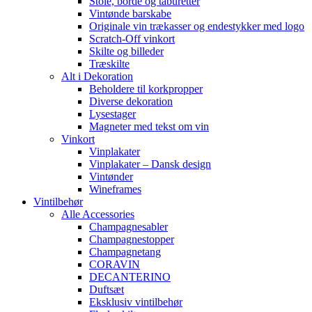
Stole, borde og taburetter
Vintønde barskabe
Originale vin trækasser og endestykker med logo
Scratch-Off vinkort
Skilte og billeder
Træskilte
Alt i Dekoration
Beholdere til korkpropper
Diverse dekoration
Lysestager
Magneter med tekst om vin
Vinkort
Vinplakater
Vinplakater – Dansk design
Vintønder
Wineframes
Vintilbehør
Alle Accessories
Champagnesabler
Champagnestopper
Champagnetang
CORAVIN
DECANTERINO
Duftsæt
Eksklusiv vintilbehør