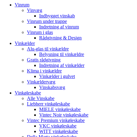
Vinrum
Vinvæg
Indbygget vinskab
Vinrum under trappe
Indretning af vinrum
Vinrum i glas
Rådgivning & Design
Vinkælder
Alu-glas til vinkældre
Belysning til vinkældre
Gratis rådgivning
Indretning af vinkælder
Klima i vinkældre
Vinkælder i gulvet
Vinkældervæg
Vinskabsvæg
Vinkøleskabe
Alle Vinskabe
Liebherr vinkøleskabe
MIELE vinkøleskabe
Vintec Noir vinkøleskabe
Vintec Premium vinkøleskabe
VKC vinkøleskabe
WITT vinkøleskabe
Della Marta vinkøleskabe