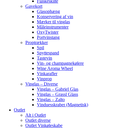
Flaskeskilte
Gavekort
Glasophæng
Konservering af vin
Mærker til vinglas
Måleinstrumenter
OxyTwister
Portvinstang
Proptrækker
Spil
Spyttespand
Tastevin
Vin- og champagnekølere
Wine Aroma Wheel
Vinkarafler
Vinprop
Vinglas – Diverse
Vinglas – Gabriel Glas
Vinglas – Grassl Glass
Vinglas – Zalto
Vinduesskraber (Magnetisk)
Outlet
Alt i Outlet
Outlet diverse
Outlet Vinkøleskabe