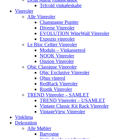
Tefcold vinkøleskabe
Vinreoler
Alle Vinreoler
Champagne Pupitre
Diverse Vinreoler
EVOLUTION WineWall Vinreoler
Expozio vinreoler
Le Bloc Cellier Vinreoler
Modulo – Vinkassereol
NOOK Vinreoler
Opzion Vinreoler
Qbic Classique Vinreoler
Qbic Exclusive Vinreoler
Qbus vinreol
RedRack Vinreoler
Rustik Vinreoler
TREND Vinreoler – SAMLET
TREND Vinreoler – USAMLET
Vintage Classic Kit Rack Vinreoler
VintageView Vinreoler
Vinklima
Dekoration
Alle Møbler
Barvogne