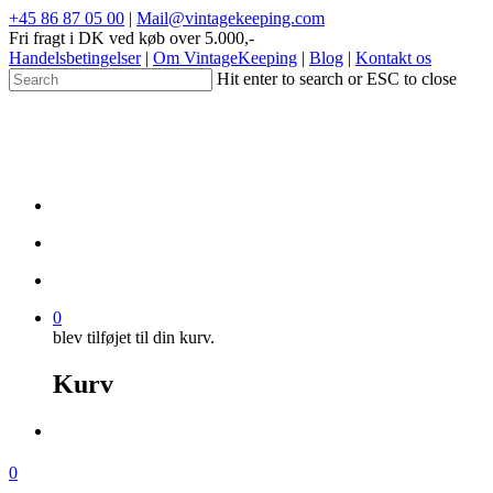
+45 86 87 05 00
|
Mail@vintagekeeping.com
Fri fragt i DK ved køb over 5.000,-
Handelsbetingelser
|
Om VintageKeeping
|
Blog
|
Kontakt os
Hit enter to search or ESC to close
0
blev tilføjet til din kurv.
Kurv
0