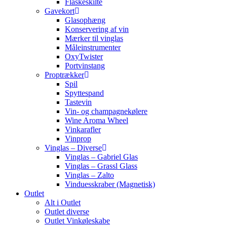
Flaskeskilte
Gavekort
Glasophæng
Konservering af vin
Mærker til vinglas
Måleinstrumenter
OxyTwister
Portvinstang
Proptrækker
Spil
Spyttespand
Tastevin
Vin- og champagnekølere
Wine Aroma Wheel
Vinkarafler
Vinprop
Vinglas – Diverse
Vinglas – Gabriel Glas
Vinglas – Grassl Glass
Vinglas – Zalto
Vinduesskraber (Magnetisk)
Outlet
Alt i Outlet
Outlet diverse
Outlet Vinkøleskabe