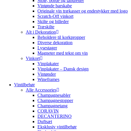
Stole, borde og taburetter
Vintønde barskabe
Originale vin trækasser og endestykker med logo
Scratch-Off vinkort
Skilte og billeder
Træskilte
Alt i Dekoration
Beholdere til korkpropper
Diverse dekoration
Lysestager
Magneter med tekst om vin
Vinkort
Vinplakater
Vinplakater – Dansk design
Vintønder
Wineframes
Vintilbehør
Alle Accessories
Champagnesabler
Champagnestopper
Champagnetang
CORAVIN
DECANTERINO
Duftsæt
Eksklusiv vintilbehør