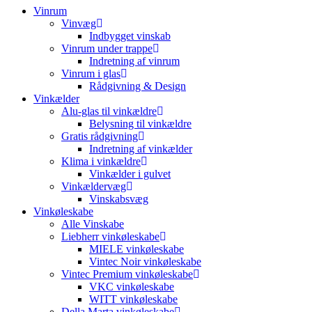
Vinrum
Vinvæg
Indbygget vinskab
Vinrum under trappe
Indretning af vinrum
Vinrum i glas
Rådgivning & Design
Vinkælder
Alu-glas til vinkældre
Belysning til vinkældre
Gratis rådgivning
Indretning af vinkælder
Klima i vinkældre
Vinkælder i gulvet
Vinkældervæg
Vinskabsvæg
Vinkøleskabe
Alle Vinskabe
Liebherr vinkøleskabe
MIELE vinkøleskabe
Vintec Noir vinkøleskabe
Vintec Premium vinkøleskabe
VKC vinkøleskabe
WITT vinkøleskabe
Della Marta vinkøleskabe