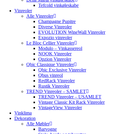
Tefcold vinkøleskabe
Vinreoler
Alle Vinreoler
Champagne Pupitre
Diverse Vinreoler
EVOLUTION WineWall Vinreoler
Expozio vinreoler
Le Bloc Cellier Vinreoler
Modulo – Vinkassereol
NOOK Vinreoler
Opzion Vinreoler
Qbic Classique Vinreoler
Qbic Exclusive Vinreoler
Qbus vinreol
RedRack Vinreoler
Rustik Vinreoler
TREND Vinreoler – SAMLET
TREND Vinreoler – USAMLET
Vintage Classic Kit Rack Vinreoler
VintageView Vinreoler
Vinklima
Dekoration
Alle Møbler
Barvogne