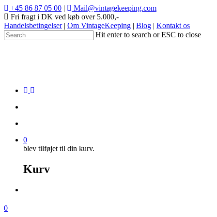
+45 86 87 05 00
|
Mail@vintagekeeping.com
Fri fragt i DK ved køb over 5.000,-
Handelsbetingelser
|
Om VintageKeeping
|
Blog
|
Kontakt os
Hit enter to search or ESC to close
0
blev tilføjet til din kurv.
Kurv
0