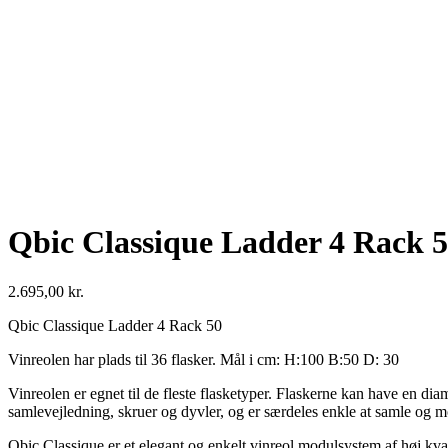
Qbic Classique Ladder 4 Rack 5
2.695,00
kr.
Qbic Classique Ladder 4 Rack 50
Vinreolen har plads til 36 flasker. Mål i cm: H:100 B:50 D: 30
Vinreolen er egnet til de fleste flasketyper. Flaskerne kan have en d
samlevejledning, skruer og dyvler, og er særdeles enkle at samle og mo
Qbic Classique er et elegant og enkelt vinreol modulsystem af høj kva