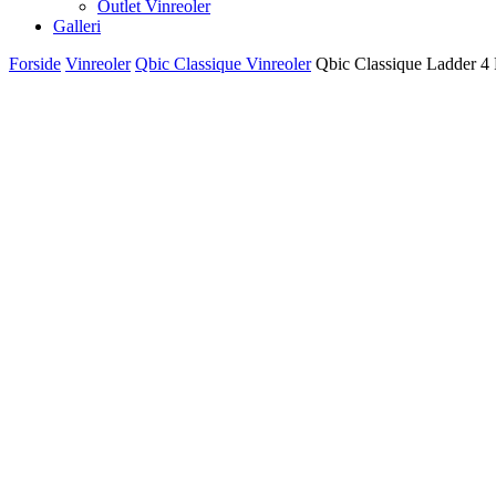
Outlet Vinreoler
Galleri
Forside
Vinreoler
Qbic Classique Vinreoler
Qbic Classique Ladder 4