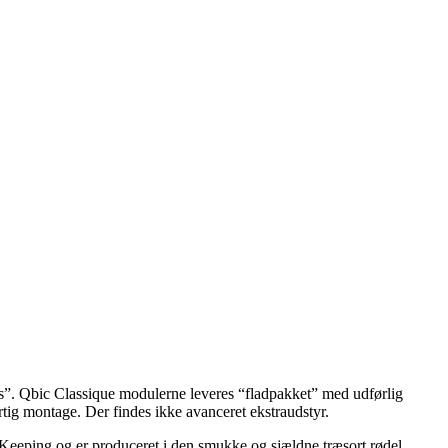
ars”. Qbic Classique modulerne leveres “fladpakket” med udførlig
rtig montage. Der findes ikke avanceret ekstraudstyr.
geKeeping og er produceret i den smukke og sjældne træsort rødel.