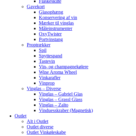
Flaskeskilte
Gavekort
Glasophæng
Konservering af vin
Mærker til vinglas
Måleinstrumenter
OxyTwister
Portvinstang
Proptrækker
Spil
Spyttespand
Tastevin
Vin- og champagnekølere
Wine Aroma Wheel
Vinkarafler
Vinprop
Vinglas – Diverse
Vinglas – Gabriel Glas
Vinglas – Grassl Glass
Vinglas – Zalto
Vinduesskraber (Magnetisk)
Outlet
Alt i Outlet
Outlet diverse
Outlet Vinkøleskabe