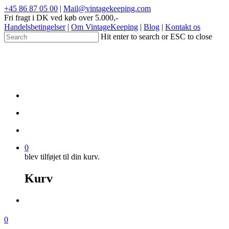
+45 86 87 05 00
|
Mail@vintagekeeping.com
Fri fragt i DK ved køb over 5.000,-
Handelsbetingelser
|
Om VintageKeeping
|
Blog
|
Kontakt os
Hit enter to search or ESC to close
0
blev tilføjet til din kurv.
Kurv
0