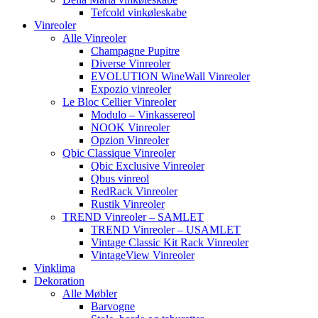
Tefcold vinkøleskabe
Vinreoler
Alle Vinreoler
Champagne Pupitre
Diverse Vinreoler
EVOLUTION WineWall Vinreoler
Expozio vinreoler
Le Bloc Cellier Vinreoler
Modulo – Vinkassereol
NOOK Vinreoler
Opzion Vinreoler
Qbic Classique Vinreoler
Qbic Exclusive Vinreoler
Qbus vinreol
RedRack Vinreoler
Rustik Vinreoler
TREND Vinreoler – SAMLET
TREND Vinreoler – USAMLET
Vintage Classic Kit Rack Vinreoler
VintageView Vinreoler
Vinklima
Dekoration
Alle Møbler
Barvogne