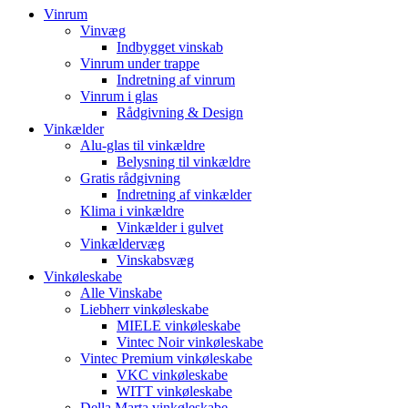
Vinrum
Vinvæg
Indbygget vinskab
Vinrum under trappe
Indretning af vinrum
Vinrum i glas
Rådgivning & Design
Vinkælder
Alu-glas til vinkældre
Belysning til vinkældre
Gratis rådgivning
Indretning af vinkælder
Klima i vinkældre
Vinkælder i gulvet
Vinkældervæg
Vinskabsvæg
Vinkøleskabe
Alle Vinskabe
Liebherr vinkøleskabe
MIELE vinkøleskabe
Vintec Noir vinkøleskabe
Vintec Premium vinkøleskabe
VKC vinkøleskabe
WITT vinkøleskabe
Della Marta vinkøleskabe