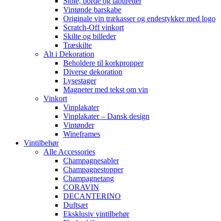
Stole, borde og taburetter
Vintønde barskabe
Originale vin trækasser og endestykker med logo
Scratch-Off vinkort
Skilte og billeder
Træskilte
Alt i Dekoration
Beholdere til korkpropper
Diverse dekoration
Lysestager
Magneter med tekst om vin
Vinkort
Vinplakater
Vinplakater – Dansk design
Vintønder
Wineframes
Vintilbehør
Alle Accessories
Champagnesabler
Champagnestopper
Champagnetang
CORAVIN
DECANTERINO
Duftsæt
Eksklusiv vintilbehør