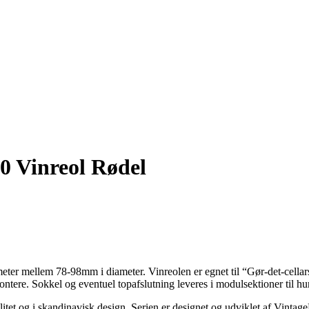
0 Vinreol Rødel
iameter mellem 78-98mm i diameter. Vinreolen er egnet til “Gør-det-cell
ntere. Sokkel og eventuel topafslutning leveres i modulsektioner til hu
litet og i skandinavisk design. Serien er designet og udviklet af Vinta