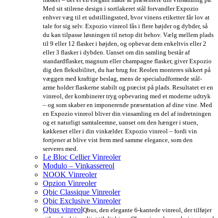
Med sit stilrene design i sortlakeret stål forvandler Expozio
enhver væg til et udstillingssted, hvor vinens etiketter får lov at
tale for sig selv. Expozio vinreol fås i flere højder og dybder, så
du kan tilpasse løsningen til netop dit behov. Vælg mellem plads
til 9 eller 12 flasker i højden, og opbevar dem enkeltvis eller 2
eller 3 flasker i dybden. Uanset om din samling består af
standardflasker, magnum eller champagne flasker, giver Expozio
dig den fleksibilitet, du har brug for. Reolen monteres sikkert på
væggen med kraftige beslag, mens de specialudformede stål-
arme holder flaskerne stabilt og præcist på plads. Resultatet er en
vinreol, der kombinerer tryg opbevaring med et moderne udtryk
– og som skaber en imponerende præsentation af dine vine. Med
en Expozio vinreol bliver din vinsamling en del af indretningen
og et naturligt samtaleemne, uanset om den hænger i stuen,
køkkenet eller i din vinkælder. Expozio vinreol – fordi vin
fortjener at blive vist frem med samme elegance, som den
serveres med.
Le Bloc Cellier Vinreoler
Modulo – Vinkassereol
NOOK Vinreoler
Opzion Vinreoler
Qbic Classique Vinreoler
Qbic Exclusive Vinreoler
Qbus vinreol
Qbus, den elegante 6-kantede vinreol, der tilføjer