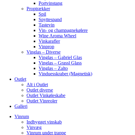
Portvinstang
Proptrækker
Spil
Spyttespand
Tastevin
Vin- og champagnekølere
Wine Aroma Wheel
Vinkarafler
Vinprop
Vinglas – Diverse
Vinglas – Gabriel Glas
Vinglas – Grassl Glass
Vinglas – Zalto
Vinduesskraber (Magnetisk)
Outlet
Alt i Outlet
Outlet diverse
Outlet Vinkøleskabe
Outlet Vinreoler
Galleri
Vinrum
Indbygget vinskab
Vinvæg
Vinrum under trappe