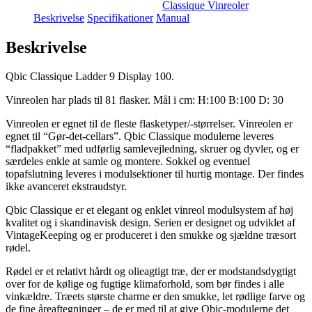
Classique Vinreoler
Beskrivelse
Specifikationer
Manual
Beskrivelse
Qbic Classique Ladder 9 Display 100.
Vinreolen har plads til 81 flasker. Mål i cm: H:100 B:100 D: 30
Vinreolen er egnet til de fleste flasketyper/-størrelser. Vinreolen er
egnet til “Gør-det-cellars”. Qbic Classique modulerne leveres
“fladpakket” med udførlig samlevejledning, skruer og dyvler, og er
særdeles enkle at samle og montere. Sokkel og eventuel
topafslutning leveres i modulsektioner til hurtig montage. Der findes
ikke avanceret ekstraudstyr.
Qbic Classique er et elegant og enklet vinreol modulsystem af høj
kvalitet og i skandinavisk design. Serien er designet og udviklet af
VintageKeeping og er produceret i den smukke og sjældne træsort
rødel.
Rødel er et relativt hårdt og olieagtigt træ, der er modstandsdygtigt
over for de kølige og fugtige klimaforhold, som bør findes i alle
vinkældre. Træets største charme er den smukke, let rødlige farve og
de fine åreaftegninger – de er med til at give Qbic-modulerne det