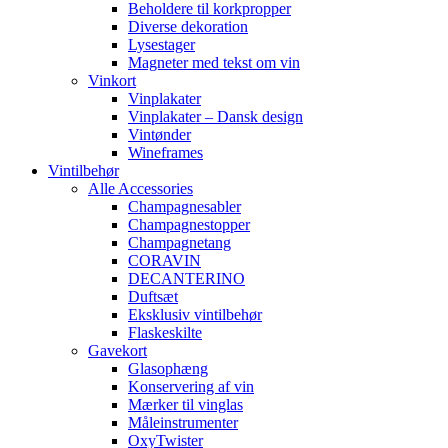
Beholdere til korkpropper
Diverse dekoration
Lysestager
Magneter med tekst om vin
Vinkort
Vinplakater
Vinplakater – Dansk design
Vintønder
Wineframes
Vintilbehør
Alle Accessories
Champagnesabler
Champagnestopper
Champagnetang
CORAVIN
DECANTERINO
Duftsæt
Eksklusiv vintilbehør
Flaskeskilte
Gavekort
Glasophæng
Konservering af vin
Mærker til vinglas
Måleinstrumenter
OxyTwister