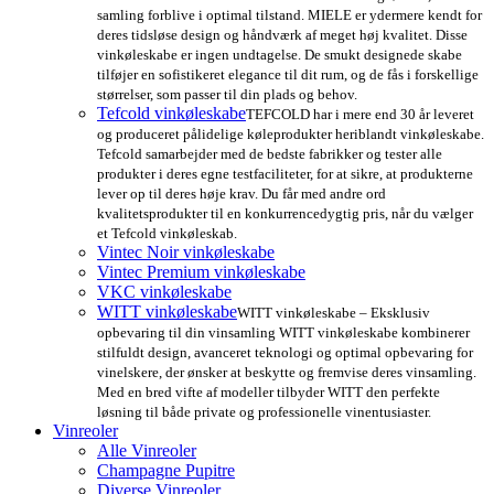
samling forblive i optimal tilstand. MIELE er ydermere kendt for
deres tidsløse design og håndværk af meget høj kvalitet. Disse
vinkøleskabe er ingen undtagelse. De smukt designede skabe
tilføjer en sofistikeret elegance til dit rum, og de fås i forskellige
størrelser, som passer til din plads og behov.
Tefcold vinkøleskabe
TEFCOLD har i mere end 30 år leveret
og produceret pålidelige køleprodukter heriblandt vinkøleskabe.
Tefcold samarbejder med de bedste fabrikker og tester alle
produkter i deres egne testfaciliteter, for at sikre, at produkterne
lever op til deres høje krav. Du får med andre ord
kvalitetsprodukter til en konkurrencedygtig pris, når du vælger
et Tefcold vinkøleskab.
Vintec Noir vinkøleskabe
Vintec Premium vinkøleskabe
VKC vinkøleskabe
WITT vinkøleskabe
WITT vinkøleskabe – Eksklusiv
opbevaring til din vinsamling WITT vinkøleskabe kombinerer
stilfuldt design, avanceret teknologi og optimal opbevaring for
vinelskere, der ønsker at beskytte og fremvise deres vinsamling.
Med en bred vifte af modeller tilbyder WITT den perfekte
løsning til både private og professionelle vinentusiaster.
Vinreoler
Alle Vinreoler
Champagne Pupitre
Diverse Vinreoler