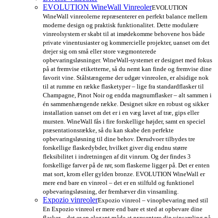
EVOLUTION WineWall Vinreoler
EVOLUTION
WineWall vinreolerne repræsenterer en perfekt balance mellem
moderne design og praktisk funktionalitet. Dette modulære
vinreolsystem er skabt til at imødekomme behovene hos både
private vinentusiaster og kommercielle projekter, uanset om det
drejer sig om små eller store vægmonterede
opbevaringsløsninger. WineWall-systemet er designet med fokus
på at fremvise etiketterne, så du nemt kan finde og fremvise dine
favorit vine. Stålstængerne der udgør vinreolen, er alsidige nok
til at rumme en række flasketyper – lige fra standardflasker til
Champagne, Pinot Noir og endda magnumflasker – alt sammen i
én sammenhængende række. Designet sikre en robust og sikker
installation uanset om det er i en væg lavet af træ, gips eller
mursten. WineWall fås i fire forskellige højder, samt en speciel
præsentationsrække, så du kan skabe den perfekte
opbevaringsløsning til dine behov. Derudvoer tilbydes tre
forskellige flaskedybder, hvilket giver dig endnu større
fleksibilitet i indretningen af dit vinrum. Og der findes 3
forskellige farver på de rør, som flaskerne ligger på. Det er enten
mat sort, krom eller gylden bronze. EVOLUTION WineWall er
mere end bare en vinreol – det er en stilfuld og funktionel
opbevaringsløsning, der fremhæver din vinsamling.
Expozio vinreoler
Expozio vinreol – vinopbevaring med stil
En Expozio vinreol er mere end bare et sted at opbevare dine
flasker – det er en elegant måde at præsentere din vinsamling på.