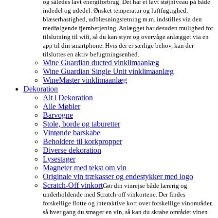
og således lavt energiforbrug. Det har et lavt støjniveau på både
indedel og udedel. Ønsket temperatur og luftfugtighed,
blæserhastighed, udblæsningsretning m.m. indstilles via den
medfølgende fjernbetjening. Anlægget har desuden mulighed for
tilslutning til wifi, så du kan styre og overvåge anlægget via en
app til din smartphone. Hvis der er særlige behov, kan der
tilsluttes en aktiv befugtningsenhed.
Wine Guardian ducted vinklimaanlæg
Wine Guardian Single Unit vinklimaanlæg
WineMaster vinklimaanlæg
Dekoration
Alt i Dekoration
Alle Møbler
Barvogne
Stole, borde og taburetter
Vintønde barskabe
Beholdere til korkpropper
Diverse dekoration
Lysestager
Magneter med tekst om vin
Originale vin trækasser og endestykker med logo
Scratch-Off vinkort
Gør din vinrejse både lærerig og
underholdende med Scratch-off vinkortene. Der findes
forskellige flotte og interaktive kort over forskellige vinområder,
så hver gang du smager en vin, så kan du skrabe området vinen