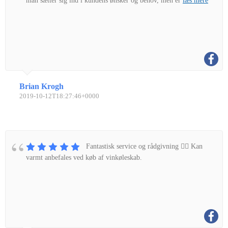
man sætter sig ind i kundens ønsker og behov, men er
læs mere
Brian Krogh
2019-10-12T18:27:46+0000
Fantastisk service og rådgivning 👌🏼 Kan
varmt anbefales ved køb af vinkøleskab.