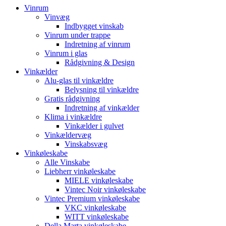
Vinrum
Vinvæg
Indbygget vinskab
Vinrum under trappe
Indretning af vinrum
Vinrum i glas
Rådgivning & Design
Vinkælder
Alu-glas til vinkældre
Belysning til vinkældre
Gratis rådgivning
Indretning af vinkælder
Klima i vinkældre
Vinkælder i gulvet
Vinkældervæg
Vinskabsvæg
Vinkøleskabe
Alle Vinskabe
Liebherr vinkøleskabe
MIELE vinkøleskabe
Vintec Noir vinkøleskabe
Vintec Premium vinkøleskabe
VKC vinkøleskabe
WITT vinkøleskabe
Della Marta vinkøleskabe