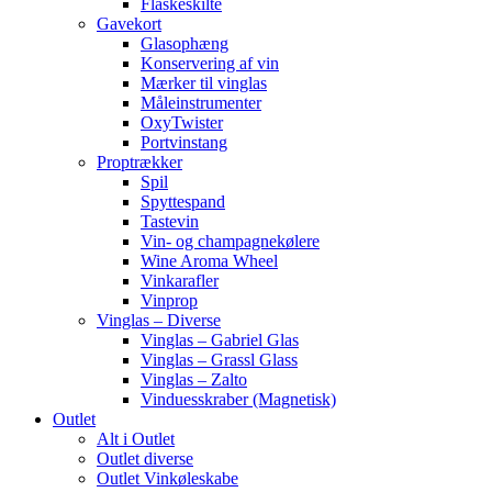
Flaskeskilte
Gavekort
Glasophæng
Konservering af vin
Mærker til vinglas
Måleinstrumenter
OxyTwister
Portvinstang
Proptrækker
Spil
Spyttespand
Tastevin
Vin- og champagnekølere
Wine Aroma Wheel
Vinkarafler
Vinprop
Vinglas – Diverse
Vinglas – Gabriel Glas
Vinglas – Grassl Glass
Vinglas – Zalto
Vinduesskraber (Magnetisk)
Outlet
Alt i Outlet
Outlet diverse
Outlet Vinkøleskabe