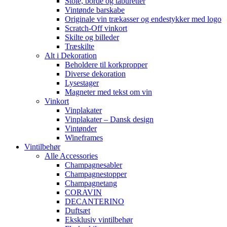
Stole, borde og taburetter
Vintønde barskabe
Originale vin trækasser og endestykker med logo
Scratch-Off vinkort
Skilte og billeder
Træskilte
Alt i Dekoration
Beholdere til korkpropper
Diverse dekoration
Lysestager
Magneter med tekst om vin
Vinkort
Vinplakater
Vinplakater – Dansk design
Vintønder
Wineframes
Vintilbehør
Alle Accessories
Champagnesabler
Champagnestopper
Champagnetang
CORAVIN
DECANTERINO
Duftsæt
Eksklusiv vintilbehør