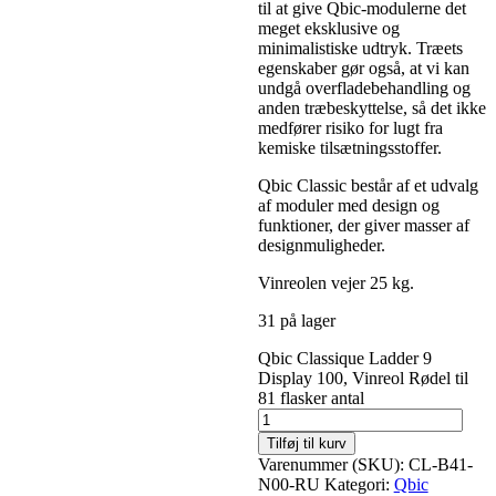
til at give Qbic-modulerne det
meget eksklusive og
minimalistiske udtryk. Træets
egenskaber gør også, at vi kan
undgå overfladebehandling og
anden træbeskyttelse, så det ikke
medfører risiko for lugt fra
kemiske tilsætningsstoffer.
Qbic Classic består af et udvalg
af moduler med design og
funktioner, der giver masser af
designmuligheder.
Vinreolen vejer 25 kg.
31 på lager
Qbic Classique Ladder 9
Display 100, Vinreol Rødel til
81 flasker antal
Tilføj til kurv
Varenummer (SKU):
CL-B41-
N00-RU
Kategori:
Qbic