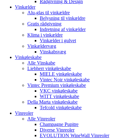
Rådgivning & Design
Vinkælder
Alu-glas til vinkældre
Belysning til vinkældre
Gratis rådgivning
Indretning af vinkælder
Klima i vinkældre
Vinkælder i gulvet
Vinkældervæg
Vinskabsvæg
Vinkøleskabe
Alle Vinskabe
Liebherr vinkøleskabe
MIELE vinkøleskabe
Vintec Noir vinkøleskabe
Vintec Premium vinkøleskabe
VKC vinkøleskabe
WITT vinkøleskabe
Della Marta vinkøleskabe
Tefcold vinkøleskabe
Vinreoler
Alle Vinreoler
Champagne Pupitre
Diverse Vinreoler
EVOLUTION WineWall Vinreoler