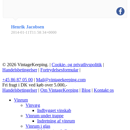
Henrik Jacobsen
2014-01-11T11:58:34+0000
© 2026 VintageKeeping. |
Cookie- og privatlivspolitik
|
Handelsbetingelser
|
Fortrydelsesformular
|
+45 86 87 05 00
|
Mail@vintagekeeping.com
Fri fragt i DK ved køb over 5.000,-
Handelsbetingelser
|
Om VintageKeeping
|
Blog
|
Kontakt os
Vinrum
Vinvæg
Indbygget vinskab
Vinrum under trappe
Indretning af vinrum
Vinrum i glas