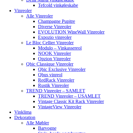
Tefcold vinkøleskabe
Vinreoler
Alle Vinreoler
Champagne Pupitre
Diverse Vinreoler
EVOLUTION WineWall Vinreoler
Expozio vinreoler
Le Bloc Cellier Vinreoler
Modulo – Vinkassereol
NOOK Vinreoler
Opzion Vinreoler
Qbic Classique Vinreoler
Qbic Exclusive Vinreoler
Qbus vinreol
RedRack Vinreoler
Rustik Vinreoler
TREND Vinreoler – SAMLET
TREND Vinreoler – USAMLET
Vintage Classic Kit Rack Vinreoler
VintageView Vinreoler
Vinklima
Dekoration
Alle Møbler
Barvogne