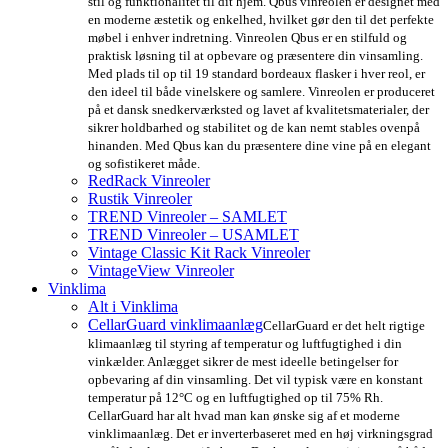
stil og funktionalitet til dit hjem. Qbus vinreolen er designet med
en moderne æstetik og enkelhed, hvilket gør den til det perfekte
møbel i enhver indretning. Vinreolen Qbus er en stilfuld og
praktisk løsning til at opbevare og præsentere din vinsamling.
Med plads til op til 19 standard bordeaux flasker i hver reol, er
den ideel til både vinelskere og samlere. Vinreolen er produceret
på et dansk snedkerværksted og lavet af kvalitetsmaterialer, der
sikrer holdbarhed og stabilitet og de kan nemt stables ovenpå
hinanden. Med Qbus kan du præsentere dine vine på en elegant
og sofistikeret måde.
RedRack Vinreoler
Rustik Vinreoler
TREND Vinreoler – SAMLET
TREND Vinreoler – USAMLET
Vintage Classic Kit Rack Vinreoler
VintageView Vinreoler
Vinklima
Alt i Vinklima
CellarGuard vinklimaanlæg
CellarGuard er det helt rigtige
klimaanlæg til styring af temperatur og luftfugtighed i din
vinkælder. Anlægget sikrer de mest ideelle betingelser for
opbevaring af din vinsamling. Det vil typisk være en konstant
temperatur på 12°C og en luftfugtighed op til 75% Rh.
CellarGuard har alt hvad man kan ønske sig af et moderne
vinklimaanlæg. Det er inverterbaseret med en høj virkningsgrad