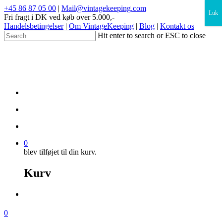
×
+45 86 87 05 00
|
Mail@vintagekeeping.com
Luk
Fri fragt i DK ved køb over 5.000,-
Handelsbetingelser
|
Om VintageKeeping
|
Blog
|
Kontakt os
Hit enter to search or ESC to close
0
blev tilføjet til din kurv.
Kurv
0