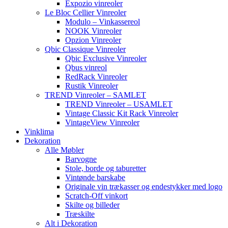
Expozio vinreoler
Le Bloc Cellier Vinreoler
Modulo – Vinkassereol
NOOK Vinreoler
Opzion Vinreoler
Qbic Classique Vinreoler
Qbic Exclusive Vinreoler
Qbus vinreol
RedRack Vinreoler
Rustik Vinreoler
TREND Vinreoler – SAMLET
TREND Vinreoler – USAMLET
Vintage Classic Kit Rack Vinreoler
VintageView Vinreoler
Vinklima
Dekoration
Alle Møbler
Barvogne
Stole, borde og taburetter
Vintønde barskabe
Originale vin trækasser og endestykker med logo
Scratch-Off vinkort
Skilte og billeder
Træskilte
Alt i Dekoration