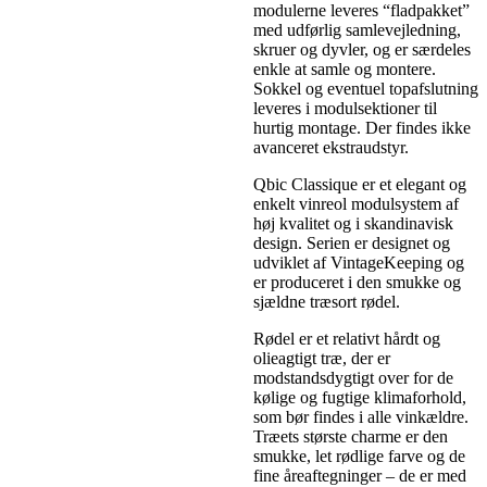
modulerne leveres “fladpakket”
med udførlig samlevejledning,
skruer og dyvler, og er særdeles
enkle at samle og montere.
Sokkel og eventuel topafslutning
leveres i modulsektioner til
hurtig montage. Der findes ikke
avanceret ekstraudstyr.
Qbic Classique er et elegant og
enkelt vinreol modulsystem af
høj kvalitet og i skandinavisk
design. Serien er designet og
udviklet af VintageKeeping og
er produceret i den smukke og
sjældne træsort rødel.
Rødel er et relativt hårdt og
olieagtigt træ, der er
modstandsdygtigt over for de
kølige og fugtige klimaforhold,
som bør findes i alle vinkældre.
Træets største charme er den
smukke, let rødlige farve og de
fine åreaftegninger – de er med