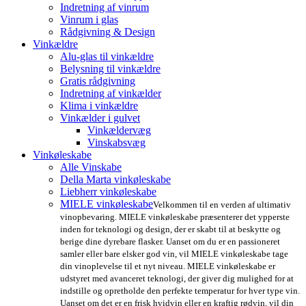
Indretning af vinrum
Vinrum i glas
Rådgivning & Design
Vinkældre
Alu-glas til vinkældre
Belysning til vinkældre
Gratis rådgivning
Indretning af vinkælder
Klima i vinkældre
Vinkælder i gulvet
Vinkældervæg
Vinskabsvæg
Vinkøleskabe
Alle Vinskabe
Della Marta vinkøleskabe
Liebherr vinkøleskabe
MIELE vinkøleskabe
Velkommen til en verden af ultimativ
vinopbevaring. MIELE vinkøleskabe præsenterer det ypperste
inden for teknologi og design, der er skabt til at beskytte og
berige dine dyrebare flasker. Uanset om du er en passioneret
samler eller bare elsker god vin, vil MIELE vinkøleskabe tage
din vinoplevelse til et nyt niveau. MIELE vinkøleskabe er
udstyret med avanceret teknologi, der giver dig mulighed for at
indstille og opretholde den perfekte temperatur for hver type vin.
Uanset om det er en frisk hvidvin eller en kraftig rødvin, vil din