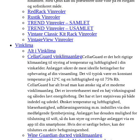
hinanden. Med Qbus kan du præsentere dine vine på en elegant
og sofistikeret måde.
RedRack Vinreoler
Rustik Vinreoler
TREND Vinreoler – SAMLET
TREND Vinreoler – USAMLET
Vintage Classic Kit Rack Vinreoler
VintageView Vinreoler
Vinklima
Alt i Vinklima
CellarGuard vinklimaanlæg
CellarGuard er det helt rigtige
klimaanlæg til styring af temperatur og luftfugtighed i din
vinkælder. Anlægget sikrer de mest ideelle betingelser for
opbevaring af din vinsamling. Det vil typisk være en konstant
temperatur på 12°C og en luftfugtighed op til 75% Rh.
CellarGuard har alt hvad man kan ønske sig af et moderne
vinklimaanlæg. Det er inverterbaseret med en høj virkningsgrad
og således lavt energiforbrug. Det har et lavt støjniveau på både
indedel og udedel. Ønsket temperatur og luftfugtighed,
blæserhastighed, udblæsningsretning m.m. indstilles via den
medfølgende fjernbetjening. Anlægget har desuden mulighed for
tilslutning til wifi, så du kan styre og overvåge anlægget via en
app til din smartphone. Hvis der er særlige behov, kan der
tilsluttes en aktiv befugtningsenhed.
Wine Guardian ducted vinklimaanlæg