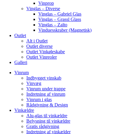
Vinprop
Vinglas – Diverse
Vinglas – Gabriel Glas
Vinglas – Grassl Glass
Vinglas – Zalto
Vinduesskraber (Magnetisk)
Outlet
Alt i Outlet
Outlet diverse
Outlet Vinkøleskabe
Outlet Vinreoler
Galleri
Vinrum
Indbygget vinskab
Vinvæg
Vinrum under trappe
Indretning af vinrum
Vinrum i glas
Rådgivning & Design
Vinkældre
Alu-glas til vinkældre
Belysning til vinkældre
Gratis rådgivning
Indretning af vinkælder