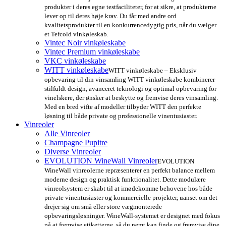
produkter i deres egne testfaciliteter, for at sikre, at produkterne
lever op til deres høje krav. Du får med andre ord
kvalitetsprodukter til en konkurrencedygtig pris, når du vælger
et Tefcold vinkøleskab.
Vintec Noir vinkøleskabe
Vintec Premium vinkøleskabe
VKC vinkøleskabe
WITT vinkøleskabe
WITT vinkøleskabe – Eksklusiv
opbevaring til din vinsamling WITT vinkøleskabe kombinerer
stilfuldt design, avanceret teknologi og optimal opbevaring for
vinelskere, der ønsker at beskytte og fremvise deres vinsamling.
Med en bred vifte af modeller tilbyder WITT den perfekte
løsning til både private og professionelle vinentusiaster.
Vinreoler
Alle Vinreoler
Champagne Pupitre
Diverse Vinreoler
EVOLUTION WineWall Vinreoler
EVOLUTION
WineWall vinreolerne repræsenterer en perfekt balance mellem
moderne design og praktisk funktionalitet. Dette modulære
vinreolsystem er skabt til at imødekomme behovene hos både
private vinentusiaster og kommercielle projekter, uanset om det
drejer sig om små eller store vægmonterede
opbevaringsløsninger. WineWall-systemet er designet med fokus
på at fremvise etiketterne, så du nemt kan finde og fremvise dine