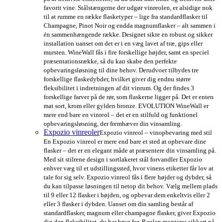
favorit vine. Stålstængerne der udgør vinreolen, er alsidige nok
til at rumme en række flasketyper – lige fra standardflasker til
Champagne, Pinot Noir og endda magnumflasker – alt sammen i
én sammenhængende række. Designet sikre en robust og sikker
installation uanset om det er i en væg lavet af træ, gips eller
mursten. WineWall fås i fire forskellige højder, samt en speciel
præsentationsrække, så du kan skabe den perfekte
opbevaringsløsning til dine behov. Derudvoer tilbydes tre
forskellige flaskedybder, hvilket giver dig endnu større
fleksibilitet i indretningen af dit vinrum. Og der findes 3
forskellige farver på de rør, som flaskerne ligger på. Det er enten
mat sort, krom eller gylden bronze. EVOLUTION WineWall er
mere end bare en vinreol – det er en stilfuld og funktionel
opbevaringsløsning, der fremhæver din vinsamling.
Expozio vinreoler
Expozio vinreol – vinopbevaring med stil
En Expozio vinreol er mere end bare et sted at opbevare dine
flasker – det er en elegant måde at præsentere din vinsamling på.
Med sit stilrene design i sortlakeret stål forvandler Expozio
enhver væg til et udstillingssted, hvor vinens etiketter får lov at
tale for sig selv. Expozio vinreol fås i flere højder og dybder, så
du kan tilpasse løsningen til netop dit behov. Vælg mellem plads
til 9 eller 12 flasker i højden, og opbevar dem enkeltvis eller 2
eller 3 flasker i dybden. Uanset om din samling består af
standardflasker, magnum eller champagne flasker, giver Expozio
dig den fleksibilitet, du har brug for. Reolen monteres sikkert på