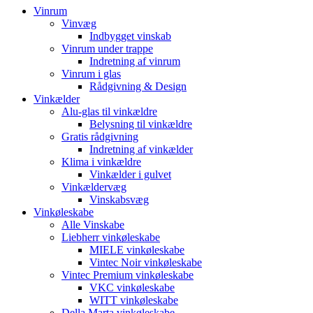
Vinrum
Vinvæg
Indbygget vinskab
Vinrum under trappe
Indretning af vinrum
Vinrum i glas
Rådgivning & Design
Vinkælder
Alu-glas til vinkældre
Belysning til vinkældre
Gratis rådgivning
Indretning af vinkælder
Klima i vinkældre
Vinkælder i gulvet
Vinkældervæg
Vinskabsvæg
Vinkøleskabe
Alle Vinskabe
Liebherr vinkøleskabe
MIELE vinkøleskabe
Vintec Noir vinkøleskabe
Vintec Premium vinkøleskabe
VKC vinkøleskabe
WITT vinkøleskabe
Della Marta vinkøleskabe