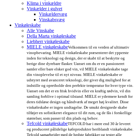
Klima i vinkældre
Vinkælder i gulvet
Vinkældervæg
Vinskabsvæg
Vinkøleskabe
Alle Vinskabe
Della Marta vinkøleskabe
Liebherr vinkøleskabe
MIELE vinkøleskabe
Velkommen til en verden af ultimativ
vinopbevaring. MIELE vinkøleskabe præsenterer det ypperste
inden for teknologi og design, der er skabt til at beskytte og
berige dine dyrebare flasker. Uanset om du er en passioneret
samler eller bare elsker god vin, vil MIELE vinkøleskabe tage
din vinoplevelse til et nyt niveau. MIELE vinkøleskabe er
udstyret med avanceret teknologi, der giver dig mulighed for at
indstille og opretholde den perfekte temperatur for hver type vin.
Uanset om det er en frisk hvidvin eller en kraftig rødvin, vil din
samling forblive i optimal tilstand. MIELE er ydermere kendt for
deres tidsløse design og håndværk af meget høj kvalitet. Disse
vinkøleskabe er ingen undtagelse. De smukt designede skabe
tilføjer en sofistikeret elegance til dit rum, og de fås i forskellige
størrelser, som passer til din plads og behov.
Tefcold vinkøleskabe
TEFCOLD har i mere end 30 år leveret
og produceret pålidelige køleprodukter heriblandt vinkøleskabe.
Tefcold samarbejder med de bedste fabrikker og tester alle