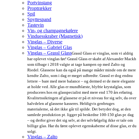
Portvinstang
Proptrækker
Spil
Spyttespand
Tastevin
Vin- og champagnekølere
Vinduesskraber (Magnetisk)
Vinglas – Diverse
Vinglas – Gabriel Glas
Vinglas – Grassl Glass
Grassl Glass er vinglas, som vi aldrig
har oplevet vinglas før! Grassl Glass er skabt af Alexander Mackh
som tilbage i 2018 valgte at tage kampen op med Zalto og
Riedel. Glassene kan da også på mange måder minde om de mere
kendte Zalto, som i dag er meget udbredte. Grassl er dog endnu
lettere – bare med mere balance – og dermed er de mere elegante
at holde ved. Alle glas er mundblæste, blyfrie krystalglas, som
produceres hos en glasspecialist med mere end 170 års erfaring.
Kvalitetssikringen af glassene er på et niveau for sig selv, da over
halvdelen af glassene kasseres. Heldigvis genbruges
materialerne, så det ikke går til spilde. Det betyder dog, at den
samlede produktion pt. ligger på beskedne 100-150 glas pr. dag
– og derfor giver det sig selv, at der selvfølgelig ikke er tale om
billige glas. Har du først oplevet egenskaberne af disse glas, er du
solgt.
Vinglas – Zalto