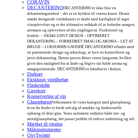
CORAVIN
DECANTERINO
DECANTERINO er ikke blot en
dekanteringsenhed – det er en hyldest til vinens kunst. Denne
smukt designede vindekanter er skabt med kærlighed til ægte
vinoplevelser og er det ultimative redskab til at forbedre smagen,
aromaen og oplevelsen af din ynglingsvin. Funktioner og
fordele: – EKSKLUSIVT DESIGN – OPTIMERET
DEKANTERING – FORBEDRET SMAG OG AROMA – LET AT
BRUGE – LUKSURIØS GAVEIDÉ DECANTERINO tillader med
sit patenterede design og teknologi, at lave en kontrolleret og
jævn dekantering. Denne proces åbner vinen langsomt, hvilket
giver den mulighed for at ånde og frigive sin fulde aroma og
smagspotientiale. DECANTERINO er håndlavet i Italien.
Duftsæt
Eksklusiv vintilbehør
Flaskeskilte
Gavekort
Konservering af vin
Glasophæng
Velkommen til vores kategori med glasophæng,
hvor du finder et bredt udvalg af smukke og funktionelle
ophæng til dine glas. Vores sortiment omfatter både træ- og
metalglasophæng, der passer perfekt til enhver indretning og stil.
Mærker til vinglas
Måleinstrumenter
OxyTwister