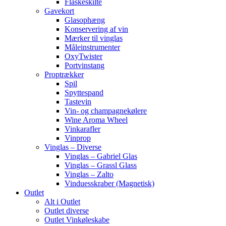
Flaskeskilte
Gavekort
Glasophæng
Konservering af vin
Mærker til vinglas
Måleinstrumenter
OxyTwister
Portvinstang
Proptrækker
Spil
Spyttespand
Tastevin
Vin- og champagnekølere
Wine Aroma Wheel
Vinkarafler
Vinprop
Vinglas – Diverse
Vinglas – Gabriel Glas
Vinglas – Grassl Glass
Vinglas – Zalto
Vinduesskraber (Magnetisk)
Outlet
Alt i Outlet
Outlet diverse
Outlet Vinkøleskabe