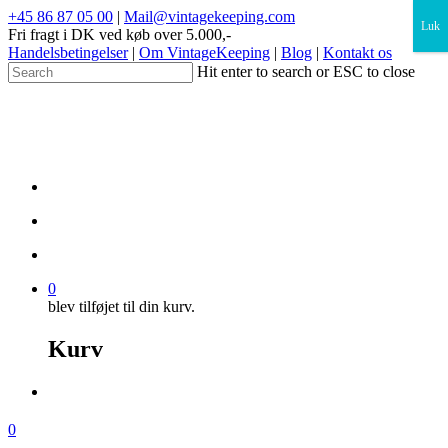
×
+45 86 87 05 00
|
Mail@vintagekeeping.com
Luk
Fri fragt i DK ved køb over 5.000,-
Handelsbetingelser
|
Om VintageKeeping
|
Blog
|
Kontakt os
Hit enter to search or ESC to close
0
blev tilføjet til din kurv.
Kurv
0