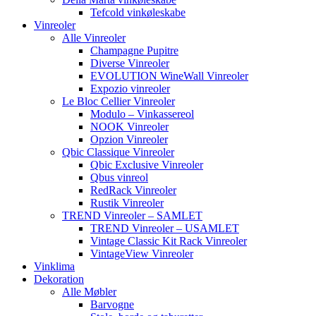
Tefcold vinkøleskabe
Vinreoler
Alle Vinreoler
Champagne Pupitre
Diverse Vinreoler
EVOLUTION WineWall Vinreoler
Expozio vinreoler
Le Bloc Cellier Vinreoler
Modulo – Vinkassereol
NOOK Vinreoler
Opzion Vinreoler
Qbic Classique Vinreoler
Qbic Exclusive Vinreoler
Qbus vinreol
RedRack Vinreoler
Rustik Vinreoler
TREND Vinreoler – SAMLET
TREND Vinreoler – USAMLET
Vintage Classic Kit Rack Vinreoler
VintageView Vinreoler
Vinklima
Dekoration
Alle Møbler
Barvogne