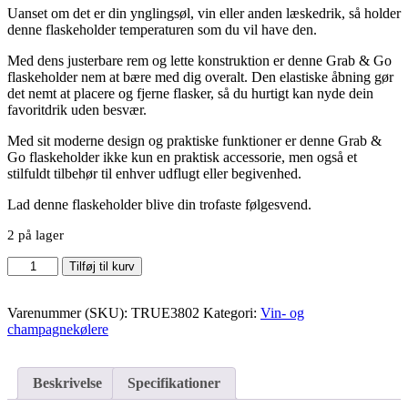
Uanset om det er din ynglingsøl, vin eller anden læskedrik, så holder
denne flaskeholder temperaturen som du vil have den.
Med dens justerbare rem og lette konstruktion er denne Grab & Go
flaskeholder nem at bære med dig overalt. Den elastiske åbning gør
det nemt at placere og fjerne flasker, så du hurtigt kan nyde dein
favoritdrik uden besvær.
Med sit moderne design og praktiske funktioner er denne Grab &
Go flaskeholder ikke kun en praktisk accessorie, men også et
stilfuldt tilbehør til enhver udflugt eller begivenhed.
Lad denne flaskeholder blive din trofaste følgesvend.
2 på lager
Sort
Tilføj til kurv
isoleret
Grab
Varenummer (SKU):
TRUE3802
Kategori:
Vin- og
&
champagnekølere
Go
flaskeholder
inkl.
proptrækker
Beskrivelse
Specifikationer
antal