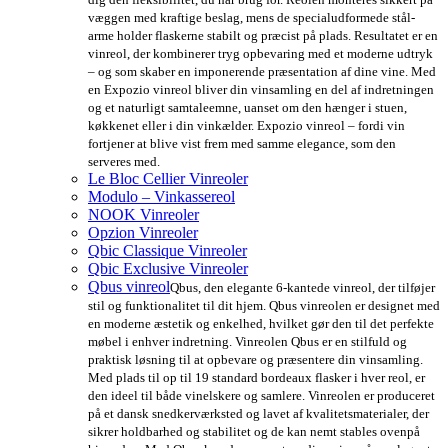
væggen med kraftige beslag, mens de specialudformede stål-
arme holder flaskerne stabilt og præcist på plads. Resultatet er en
vinreol, der kombinerer tryg opbevaring med et moderne udtryk
– og som skaber en imponerende præsentation af dine vine. Med
en Expozio vinreol bliver din vinsamling en del af indretningen
og et naturligt samtaleemne, uanset om den hænger i stuen,
køkkenet eller i din vinkælder. Expozio vinreol – fordi vin
fortjener at blive vist frem med samme elegance, som den
serveres med.
Le Bloc Cellier Vinreoler
Modulo – Vinkassereol
NOOK Vinreoler
Opzion Vinreoler
Qbic Classique Vinreoler
Qbic Exclusive Vinreoler
Qbus vinreol
Qbus, den elegante 6-kantede vinreol, der tilføjer
stil og funktionalitet til dit hjem. Qbus vinreolen er designet med
en moderne æstetik og enkelhed, hvilket gør den til det perfekte
møbel i enhver indretning. Vinreolen Qbus er en stilfuld og
praktisk løsning til at opbevare og præsentere din vinsamling.
Med plads til op til 19 standard bordeaux flasker i hver reol, er
den ideel til både vinelskere og samlere. Vinreolen er produceret
på et dansk snedkerværksted og lavet af kvalitetsmaterialer, der
sikrer holdbarhed og stabilitet og de kan nemt stables ovenpå