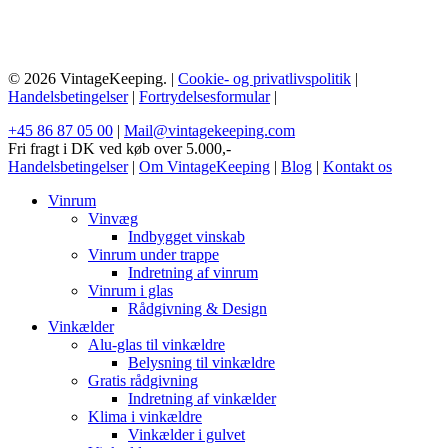
© 2026 VintageKeeping. |
Cookie- og privatlivspolitik
|
Handelsbetingelser
|
Fortrydelsesformular
|
+45 86 87 05 00
|
Mail@vintagekeeping.com
Fri fragt i DK ved køb over 5.000,-
Handelsbetingelser
|
Om VintageKeeping
|
Blog
|
Kontakt os
Vinrum
Vinvæg
Indbygget vinskab
Vinrum under trappe
Indretning af vinrum
Vinrum i glas
Rådgivning & Design
Vinkælder
Alu-glas til vinkældre
Belysning til vinkældre
Gratis rådgivning
Indretning af vinkælder
Klima i vinkældre
Vinkælder i gulvet