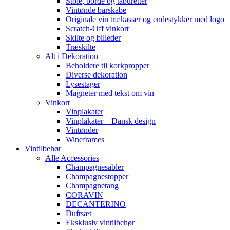
Stole, borde og taburetter
Vintønde barskabe
Originale vin trækasser og endestykker med logo
Scratch-Off vinkort
Skilte og billeder
Træskilte
Alt i Dekoration
Beholdere til korkpropper
Diverse dekoration
Lysestager
Magneter med tekst om vin
Vinkort
Vinplakater
Vinplakater – Dansk design
Vintønder
Wineframes
Vintilbehør
Alle Accessories
Champagnesabler
Champagnestopper
Champagnetang
CORAVIN
DECANTERINO
Duftsæt
Eksklusiv vintilbehør