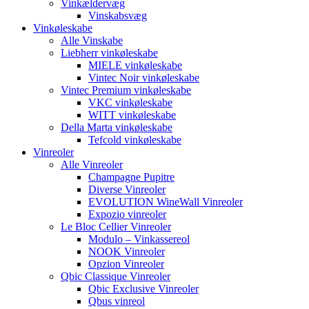
Vinkældervæg
Vinskabsvæg
Vinkøleskabe
Alle Vinskabe
Liebherr vinkøleskabe
MIELE vinkøleskabe
Vintec Noir vinkøleskabe
Vintec Premium vinkøleskabe
VKC vinkøleskabe
WITT vinkøleskabe
Della Marta vinkøleskabe
Tefcold vinkøleskabe
Vinreoler
Alle Vinreoler
Champagne Pupitre
Diverse Vinreoler
EVOLUTION WineWall Vinreoler
Expozio vinreoler
Le Bloc Cellier Vinreoler
Modulo – Vinkassereol
NOOK Vinreoler
Opzion Vinreoler
Qbic Classique Vinreoler
Qbic Exclusive Vinreoler
Qbus vinreol