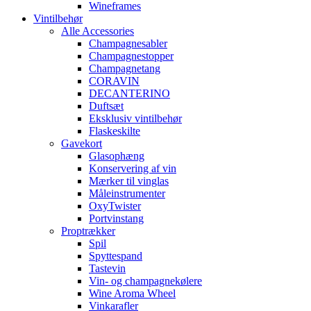
Wineframes
Vintilbehør
Alle Accessories
Champagnesabler
Champagnestopper
Champagnetang
CORAVIN
DECANTERINO
Duftsæt
Eksklusiv vintilbehør
Flaskeskilte
Gavekort
Glasophæng
Konservering af vin
Mærker til vinglas
Måleinstrumenter
OxyTwister
Portvinstang
Proptrækker
Spil
Spyttespand
Tastevin
Vin- og champagnekølere
Wine Aroma Wheel
Vinkarafler