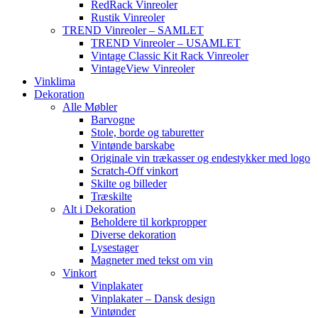
RedRack Vinreoler
Rustik Vinreoler
TREND Vinreoler – SAMLET
TREND Vinreoler – USAMLET
Vintage Classic Kit Rack Vinreoler
VintageView Vinreoler
Vinklima
Dekoration
Alle Møbler
Barvogne
Stole, borde og taburetter
Vintønde barskabe
Originale vin trækasser og endestykker med logo
Scratch-Off vinkort
Skilte og billeder
Træskilte
Alt i Dekoration
Beholdere til korkpropper
Diverse dekoration
Lysestager
Magneter med tekst om vin
Vinkort
Vinplakater
Vinplakater – Dansk design
Vintønder