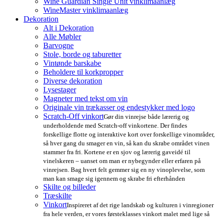
Wine Guardian Single Unit vinklimaanlæg
WineMaster vinklimaanlæg
Dekoration
Alt i Dekoration
Alle Møbler
Barvogne
Stole, borde og taburetter
Vintønde barskabe
Beholdere til korkpropper
Diverse dekoration
Lysestager
Magneter med tekst om vin
Originale vin trækasser og endestykker med logo
Scratch-Off vinkort
Gør din vinrejse både lærerig og
underholdende med Scratch-off vinkortene. Der findes
forskellige flotte og interaktive kort over forskellige vinområder,
så hver gang du smager en vin, så kan du skrabe området vinen
stammer fra fri. Kortene er en sjov og lærerig gaveidé til
vinelskeren – uanset om man er nybegynder eller erfaren på
vinrejsen. Bag hvert felt gemmer sig en ny vinoplevelse, som
man kan smage sig igennem og skrabe fri efterhånden
Skilte og billeder
Træskilte
Vinkort
Inspireret af det rige landskab og kulturen i vinregioner
fra hele verden, er vores førsteklasses vinkort malet med lige så