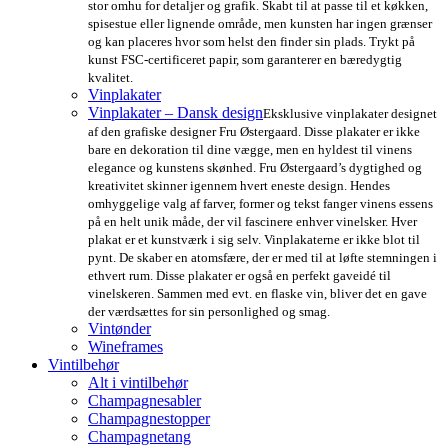
stor omhu for detaljer og grafik. Skabt til at passe til et køkken,
spisestue eller lignende område, men kunsten har ingen grænser
og kan placeres hvor som helst den finder sin plads. Trykt på
kunst FSC-certificeret papir, som garanterer en bæredygtig
kvalitet.
Vinplakater
Vinplakater – Dansk design
Eksklusive vinplakater designet
af den grafiske designer Fru Østergaard. Disse plakater er ikke
bare en dekoration til dine vægge, men en hyldest til vinens
elegance og kunstens skønhed. Fru Østergaard’s dygtighed og
kreativitet skinner igennem hvert eneste design. Hendes
omhyggelige valg af farver, former og tekst fanger vinens essens
på en helt unik måde, der vil fascinere enhver vinelsker. Hver
plakat er et kunstværk i sig selv. Vinplakaterne er ikke blot til
pynt. De skaber en atomsfære, der er med til at løfte stemningen i
ethvert rum. Disse plakater er også en perfekt gaveidé til
vinelskeren. Sammen med evt. en flaske vin, bliver det en gave
der værdsættes for sin personlighed og smag.
Vintønder
Wineframes
Vintilbehør
Alt i vintilbehør
Champagnesabler
Champagnestopper
Champagnetang